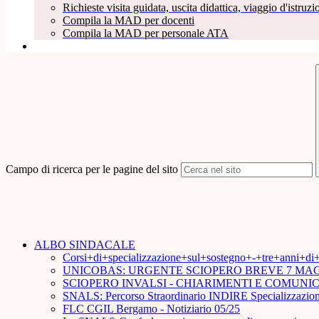
Richieste visita guidata, uscita didattica, viaggio d'istruzio
Compila la MAD per docenti
Compila la MAD per personale ATA
Campo di ricerca per le pagine del sito
ALBO SINDACALE
Corsi+di+specializzazione+sul+sostegno+-+tre+anni+d
UNICOBAS: URGENTE SCIOPERO BREVE 7 MAG
SCIOPERO INVALSI - CHIARIMENTI E COMUN
SNALS: Percorso Straordinario INDIRE Specializzazion
FLC CGIL Bergamo - Notiziario 05/25