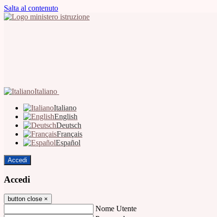
Salta al contenuto
Italiano
Italiano
English
Deutsch
Français
Español
Accedi
Accedi
button close
×
Nome Utente