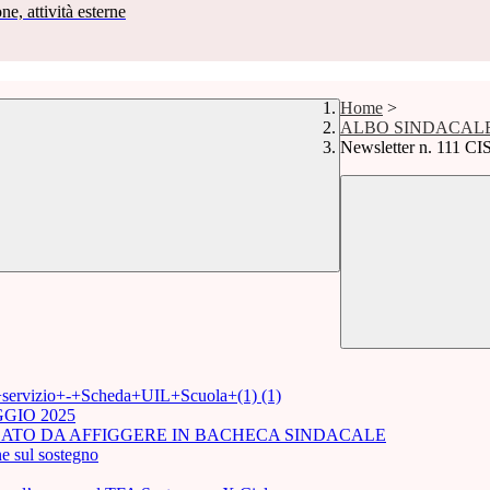
ne, attività esterne
Home
>
ALBO SINDACAL
Newsletter n. 111 CI
i+servizio+-+Scheda+UIL+Scuola+(1) (1)
GIO 2025
ICATO DA AFFIGGERE IN BACHECA SINDACALE
e sul sostegno