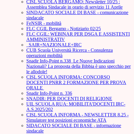
CISL SCUOLA BERGAMO: Newsletter 10/25 :
Assemblea Sindacale in orario di servizio 11 Aprile
SINDACATO SOCIALE DI BASE - comunicazione
sindacale
FeNSIR - mobilità
FLC CGIL Bergamo - Notiziario 02/25
FLC CGIL: WEBINAR PER DSGA E ASSISTENTI
AMMINISTRATIV
_SAIR+NAZIONALE+IRC
CUB Scuola Università Ricerca - Consulenza
operazioni mobilità
Snadir Info-Point n.338 Le Nuove Indicazioni
Nazionali? La proposta della Bibbia è uno specchio per
le allodole!
CISL SCUOLA INFORMA: CONCORSO
DOCENTI PNRR 2 FORMAZIONE PER PROVA
ORALE ­
Snadir Info-Point n. 336
SNADIR: PER DOCENTI DI RELIGIONE
UIL SCUOLA RUA: MOBILITA’DOCENTI IRC-
A.S.2025/202
CISL SCUOLA INFORMA - NEWSLETTER 8.25 -
Simulatore test posizioni economiche ATA
SIDACATO SOCIALE DI BASE - informazione
sindacale