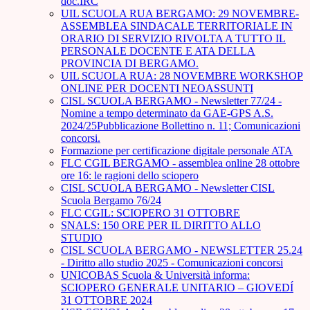
doc.IRC
UIL SCUOLA RUA BERGAMO: 29 NOVEMBRE-
ASSEMBLEA SINDACALE TERRITORIALE IN
ORARIO DI SERVIZIO RIVOLTA A TUTTO IL
PERSONALE DOCENTE E ATA DELLA
PROVINCIA DI BERGAMO.
UIL SCUOLA RUA: 28 NOVEMBRE WORKSHOP
ONLINE PER DOCENTI NEOASSUNTI
CISL SCUOLA BERGAMO - Newsletter 77/24 -
Nomine a tempo determinato da GAE-GPS A.S.
2024/25Pubblicazione Bollettino n. 11; Comunicazioni
concorsi.
Formazione per certificazione digitale personale ATA
FLC CGIL BERGAMO - assemblea online 28 ottobre
ore 16: le ragioni dello sciopero
CISL SCUOLA BERGAMO - Newsletter CISL
Scuola Bergamo 76/24
FLC CGIL: SCIOPERO 31 OTTOBRE
SNALS: 150 ORE PER IL DIRITTO ALLO
STUDIO
CISL SCUOLA BERGAMO - NEWSLETTER 25.24
- Diritto allo studio 2025 - Comunicazioni concorsi
UNICOBAS Scuola & Università informa:
SCIOPERO GENERALE UNITARIO – GIOVEDÍ
31 OTTOBRE 2024