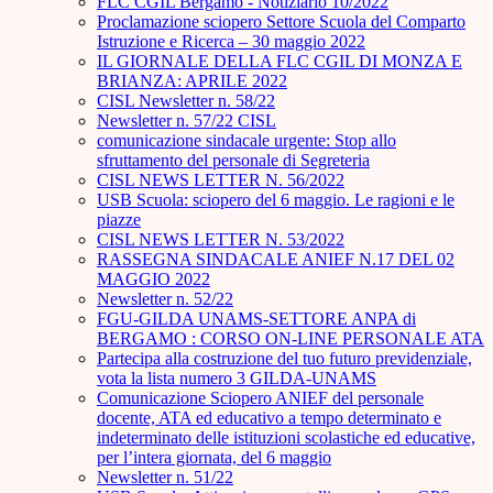
FLC CGIL Bergamo - Notiziario 10/2022
Proclamazione sciopero Settore Scuola del Comparto
Istruzione e Ricerca – 30 maggio 2022
IL GIORNALE DELLA FLC CGIL DI MONZA E
BRIANZA: APRILE 2022
CISL Newsletter n. 58/22
Newsletter n. 57/22 CISL
comunicazione sindacale urgente: Stop allo
sfruttamento del personale di Segreteria
CISL NEWS LETTER N. 56/2022
USB Scuola: sciopero del 6 maggio. Le ragioni e le
piazze
CISL NEWS LETTER N. 53/2022
RASSEGNA SINDACALE ANIEF N.17 DEL 02
MAGGIO 2022
Newsletter n. 52/22
FGU-GILDA UNAMS-SETTORE ANPA di
BERGAMO : CORSO ON-LINE PERSONALE ATA
Partecipa alla costruzione del tuo futuro previdenziale,
vota la lista numero 3 GILDA-UNAMS
Comunicazione Sciopero ANIEF del personale
docente, ATA ed educativo a tempo determinato e
indeterminato delle istituzioni scolastiche ed educative,
per l’intera giornata, del 6 maggio
Newsletter n. 51/22