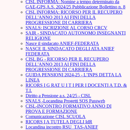
CISL INFORMA: Nomine a tempo determinato da
GAE-GPS A.S. 2024/25 Pubblicazione Bollettino n. 8
CISL INFORMA: RICORSO PER IL RECUPERO
DELL'ANNO 2013 AI FINI DELLA
PROGRESSIONE DI CARRIERA
SNALS: ISCRIZIONE AL CORSO CRCV
SAIR - SINDACATO AUTONOMO INSEGNANTI
RELIGIONE
Nasce il sindacato ANIEF-FEDERATA
NASCE IL SINDACATO DEGLI ATA ANIEF
FEDERATA
CISL BG - RICORSO PER IL RECUPERO
DELL'ANNO 2013 AI FINI DELLA
PROGRESSIONE DI CARRIERA
GUIDA PENSIONI 2024-25 - L’INPS DETTA LA
LINEA
RICORS I G RAT U I T I PER I DOCENTI A T.D. &
T.I.
Diritto a Pensione a.s. 24/25 - CISL
SNALS -Locandina Progetti SOS Passweb
CISL-INCONTRO FORMATIVO ANNO DI
PROVA E FORMAZIONE
Comunicazione CISL SCUOLA
RICORS I A TUTELA DEGLI IdR
Locandina incontro RSU_TAS-ANIEF