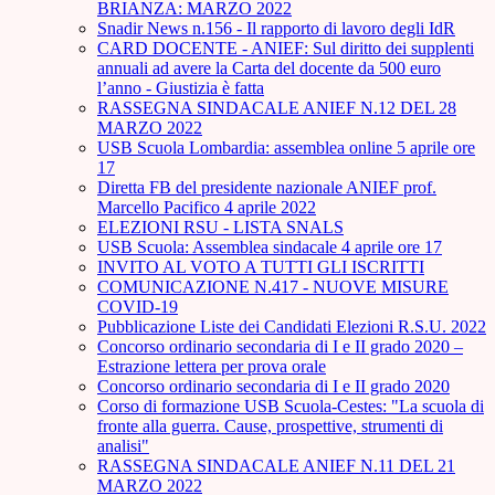
BRIANZA: MARZO 2022
Snadir News n.156 - Il rapporto di lavoro degli IdR
CARD DOCENTE - ANIEF: Sul diritto dei supplenti
annuali ad avere la Carta del docente da 500 euro
l’anno - Giustizia è fatta
RASSEGNA SINDACALE ANIEF N.12 DEL 28
MARZO 2022
USB Scuola Lombardia: assemblea online 5 aprile ore
17
Diretta FB del presidente nazionale ANIEF prof.
Marcello Pacifico 4 aprile 2022
ELEZIONI RSU - LISTA SNALS
USB Scuola: Assemblea sindacale 4 aprile ore 17
INVITO AL VOTO A TUTTI GLI ISCRITTI
COMUNICAZIONE N.417 - NUOVE MISURE
COVID-19
Pubblicazione Liste dei Candidati Elezioni R.S.U. 2022
Concorso ordinario secondaria di I e II grado 2020 –
Estrazione lettera per prova orale
Concorso ordinario secondaria di I e II grado 2020
Corso di formazione USB Scuola-Cestes: "La scuola di
fronte alla guerra. Cause, prospettive, strumenti di
analisi"
RASSEGNA SINDACALE ANIEF N.11 DEL 21
MARZO 2022