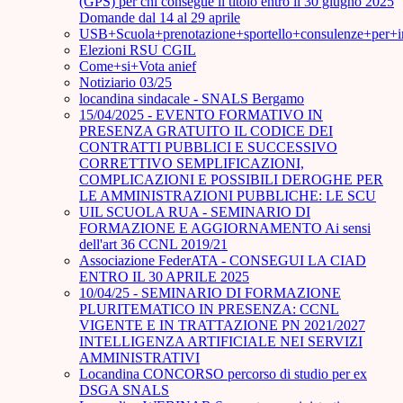
(GPS) per chi consegue il titolo entro il 30 giugno 2025
Domande dal 14 al 29 aprile
USB+Scuola+prenotazione+sportello+consulenze+per+
Elezioni RSU CGIL
Come+si+Vota anief
Notiziario 03/25
locandina sindacale - SNALS Bergamo
15/04/2025 - EVENTO FORMATIVO IN
PRESENZA GRATUITO IL CODICE DEI
CONTRATTI PUBBLICI E SUCCESSIVO
CORRETTIVO SEMPLIFICAZIONI,
COMPLICAZIONI E POSSIBILI DEROGHE PER
LE AMMINISTRAZIONI PUBBLICHE: LE SCU
UIL SCUOLA RUA - SEMINARIO DI
FORMAZIONE E AGGIORNAMENTO Ai sensi
dell'art 36 CCNL 2019/21
Associazione FederATA - CONSEGUI LA CIAD
ENTRO IL 30 APRILE 2025
10/04/25 - SEMINARIO DI FORMAZIONE
PLURITEMATICO IN PRESENZA: CCNL
VIGENTE E IN TRATTAZIONE PN 2021/2027
INTELLIGENZA ARTIFICIALE NEI SERVIZI
AMMINISTRATIVI
Locandina CONCORSO percorso di studio per ex
DSGA SNALS