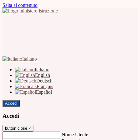
Salta al contenuto
Italiano
Italiano
English
Deutsch
Français
Español
Accedi
Accedi
button close
×
Nome Utente