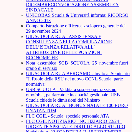
DICEMBRECONVOCAZIONE ASSEMBLEA
SINDACALE
UNICOBAS Scuola & Università informa: RICORSO
ANNO 2013
Comparto Istruzione e Ricerca - sciopero generale del
29 novembre 2024
UIL SCUOLA RUA - ASSISTENZA E
CONSULENZA NELLA COMPILAZIONE
DELL’ISTANZA RELATIVA ALL’
ATTRIBUZIONE DELLE POSIZIONI
ECONOMICHE
Nota_assemblea_SGB_SCUOLA_25_novembre fuori
orario di servizio
UIL SCUOLA RUA BERGAMO - Invito al Seminario
“Il Ruolo della RSU nel nuovo CCNL Scuola: parte
normativa”
USB SCUOLA - Valditara sospeso per razzismo,
omofobia, patriarcato e incapacità gestionale. USB
Scuola chiede le dimissioni del Ministro
UIL SCUOLA RUA - BONUS NATALE 100 EURO
UNATANTUM
FLC CGIL - Scuola, speciale personale ATA
FLC CGIL NOTIZIARIO - NOTIZIARIO 22/24 -
URGENTE SPECIALE DIRITTO ALLO STUDIO
Notiziario n. 22 SCADENZA IL 15 NOVEMBRE