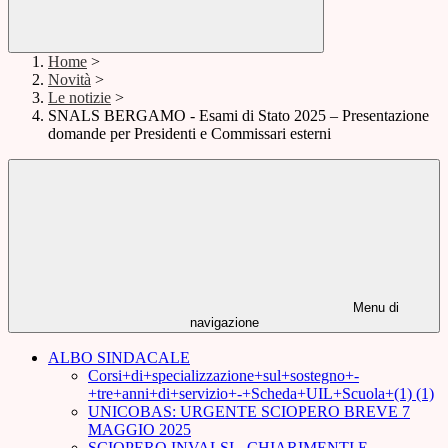
Home
>
Novità
>
Le notizie
>
SNALS BERGAMO - Esami di Stato 2025 – Presentazione
domande per Presidenti e Commissari esterni
Menu di
navigazione
ALBO SINDACALE
Corsi+di+specializzazione+sul+sostegno+-
+tre+anni+di+servizio+-+Scheda+UIL+Scuola+(1) (1)
UNICOBAS: URGENTE SCIOPERO BREVE 7
MAGGIO 2025
SCIOPERO INVALSI - CHIARIMENTI E