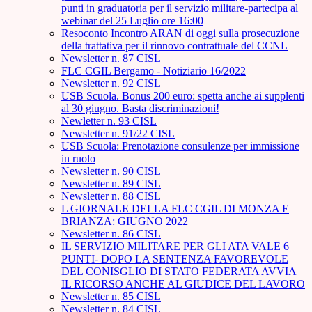
punti in graduatoria per il servizio militare-partecipa al
webinar del 25 Luglio ore 16:00
Resoconto Incontro ARAN di oggi sulla prosecuzione
della trattativa per il rinnovo contrattuale del CCNL
Newsletter n. 87 CISL
FLC CGIL Bergamo - Notiziario 16/2022
Newsletter n. 92 CISL
USB Scuola. Bonus 200 euro: spetta anche ai supplenti
al 30 giugno. Basta discriminazioni!
Newletter n. 93 CISL
Newsletter n. 91/22 CISL
USB Scuola: Prenotazione consulenze per immissione
in ruolo
Newsletter n. 90 CISL
Newsletter n. 89 CISL
Newsletter n. 88 CISL
L GIORNALE DELLA FLC CGIL DI MONZA E
BRIANZA: GIUGNO 2022
Newsletter n. 86 CISL
IL SERVIZIO MILITARE PER GLI ATA VALE 6
PUNTI- DOPO LA SENTENZA FAVOREVOLE
DEL CONISGLIO DI STATO FEDERATA AVVIA
IL RICORSO ANCHE AL GIUDICE DEL LAVORO
Newsletter n. 85 CISL
Newsletter n. 84 CISL