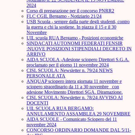
2024
Corso di preparazione per il concorso PNRR2
FLC CGIL Bergamo - Notiziario 21/24
USB Scuola - sempre dalla parte degli studenti, contro
la guerra e chi la sostiene. In piazza il 15 e il 30
Novembre
UIL scuola RUA Bergamo - Posizioni economiche
SINDACATI AUTONOMI FEDERATI FENSIR
:NUOVE POSIZIONI STIPENDIALI DECRETO IN
ARRIVO
AIDA SCUOLA -Adesione sciopero Direttori S.G.A.
proclamato per il giorno 11 novembre 2024
CISL SCUOLA: Newsletter n. 79/24 NEWS
PERSONALE ATA
ANQUAP sciopero intera giornata 11 novembre e
sciopero straordinario da 11 a 30 novembre_ con
adesione Movimento Direttori SGA. Diramazione.
CISL SCUOLA: Newsletter n. 78/24 AVVISO AI
DOCENTI
UIL SCUOLA RUA BERGAMO:
ANNULAMENTO ASSAMBLEA 29 NOVEMBRE
AIDA SCUOLE - Comunicato Sciopero del 11
novembre 2024
CONCORSO ORDINARIO DOMANDE DAL 5/11-