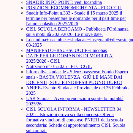
SNADIR INFO-POINT: vedi locandina
POSIZIONI ECOMNOMICHE ATA - FLC CGIL
Snadir Info-Point n.333 - Scade il 15 marzo 2025 il
termine per presentare le domande per il part-time per
l'anno scolastico 2025/2026
CISL SCUOLA BERGAMO - Pubblicata l'Ordinanza
sulla mobilità 2025/2026. Le nuove date.
Locandina+assemblea+sindacale+insegnanti+di+sostegn
03-2025
MANIFESTO+RSU+SCUOLE+unicobas
DATE PER LE DOMANDE DI MOBILITA'
2025/2026 - CISL
Notiziario n° 01/2025 - FLC CGIL
informativa sindacale - Silenzio/assenso Fondo Espero
snals - BASTA VIOLENZA, GIÙ LE MANI DAI
DOCENTI, SOLI E INDIFESI! PUGNO DURO!
ANIEF- Evento Sindacale Provinciale del 26 Febbraio
2025
USB Scuola – Avvio prenotazioni sportello mobilità
2025/26
CISL SCUOLA INFORMA - NEWSLETTER 04.
2025 - Istruzioni prova scritta concorsi; Offerta
formativa vincitori di concorso PNRR1 della scuola
secondaria; Schede di approfondimento CISL Scuola
sul contratt