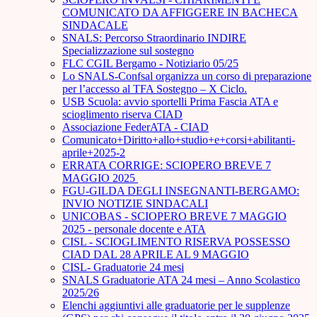
COMUNICATO DA AFFIGGERE IN BACHECA
SINDACALE
SNALS: Percorso Straordinario INDIRE
Specializzazione sul sostegno
FLC CGIL Bergamo - Notiziario 05/25
Lo SNALS-Confsal organizza un corso di preparazione
per l’accesso al TFA Sostegno – X Ciclo.
USB Scuola: avvio sportelli Prima Fascia ATA e
scioglimento riserva CIAD
Associazione FederATA - CIAD
Comunicato+Diritto+allo+studio+e+corsi+abilitanti-
aprile+2025-2
ERRATA CORRIGE: SCIOPERO BREVE 7
MAGGIO 2025
FGU-GILDA DEGLI INSEGNANTI-BERGAMO:
INVIO NOTIZIE SINDACALI
UNICOBAS - SCIOPERO BREVE 7 MAGGIO
2025 - personale docente e ATA
CISL - SCIOGLIMENTO RISERVA POSSESSO
CIAD DAL 28 APRILE AL 9 MAGGIO
CISL- Graduatorie 24 mesi
SNALS Graduatorie ATA 24 mesi – Anno Scolastico
2025/26
Elenchi aggiuntivi alle graduatorie per le supplenze