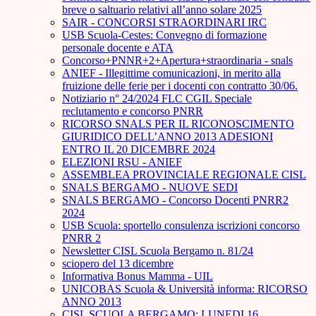
breve o saltuario relativi all’anno solare 2025
SAIR - CONCORSI STRAORDINARI IRC
USB Scuola-Cestes: Convegno di formazione
personale docente e ATA
Concorso+PNNR+2+Apertura+straordinaria - snals
ANIEF - Illegittime comunicazioni, in merito alla
fruizione delle ferie per i docenti con contratto 30/06.
Notiziario n° 24/2024 FLC CGIL Speciale
reclutamento e concorso PNRR
RICORSO SNALS PER IL RICONOSCIMENTO
GIURIDICO DELL’ANNO 2013 ADESIONI
ENTRO IL 20 DICEMBRE 2024
ELEZIONI RSU - ANIEF
ASSEMBLEA PROVINCIALE REGIONALE CISL
SNALS BERGAMO - NUOVE SEDI
SNALS BERGAMO - Concorso Docenti PNRR2
2024
USB Scuola: sportello consulenza iscrizioni concorso
PNRR 2
Newsletter CISL Scuola Bergamo n. 81/24
sciopero del 13 dicembre
Informativa Bonus Mamma - UIL
UNICOBAS Scuola & Università informa: RICORSO
ANNO 2013
CISL SCUOLA BERGAMO: LUNEDI 16