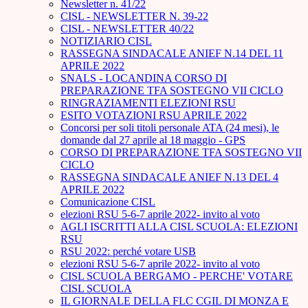
Newsletter n. 41/22
CISL - NEWSLETTER N. 39-22
CISL - NEWSLETTER 40/22
NOTIZIARIO CISL
RASSEGNA SINDACALE ANIEF N.14 DEL 11
APRILE 2022
SNALS - LOCANDINA CORSO DI
PREPARAZIONE TFA SOSTEGNO VII CICLO
RINGRAZIAMENTI ELEZIONI RSU
ESITO VOTAZIONI RSU APRILE 2022
Concorsi per soli titoli personale ATA (24 mesi), le
domande dal 27 aprile al 18 maggio - GPS
CORSO DI PREPARAZIONE TFA SOSTEGNO VII
CICLO
RASSEGNA SINDACALE ANIEF N.13 DEL 4
APRILE 2022
Comunicazione CISL
elezioni RSU 5-6-7 aprile 2022- invito al voto
AGLI ISCRITTI ALLA CISL SCUOLA: ELEZIONI
RSU
RSU 2022: perché votare USB
elezioni RSU 5-6-7 aprile 2022- invito al voto
CISL SCUOLA BERGAMO - PERCHE' VOTARE
CISL SCUOLA
IL GIORNALE DELLA FLC CGIL DI MONZA E