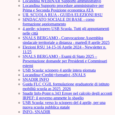
Locandina WEBINAR Supporto amministrativo
Locandina Supporto procedure amministrative per
Prima e Seconda Posizione economica ATA
UIL SCUOLA RUA - GUIDA ELEZIONI RSU
SINDACATO SOCIALE DI BASE - corso
formazione aggiornamento
4 aprile: sciopero USB Scuola. Tutti gli appuntamenti
nelle città
SNALS BERGAMO - Convocazione Assemblea
sindacale territoriale a distanza - martedì 8 aprile 2025
Elezioni RSU 14-15-16 Aprile 2024 - Newsletter n.
11/25
SNALS BERGAMO - Esami di Stato 2025 –
Presentazione domande per Presidenti e Commissari
esterni
USB Scuola: sciopero 4 aprile intera giornata
Locandina+Crediti+formativi -SNALS
SNADIR INFO
Guida FLC CGIL formulazione graduatorie di istituto
mobilità scuola as 2025_2026
Snadir Info-Point n.343 Errore nel calcolo degli acconti
IRPEF: il governo ammette lo sbaglio
USB Scuola: verso lo sciopero del 4 aprile, per una
nuova scuola pubblica statale
INFO- SNADIR