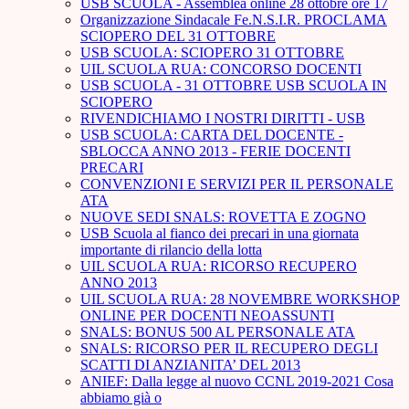
USB SCUOLA - Assemblea online 28 ottobre ore 17
Organizzazione Sindacale Fe.N.S.I.R. PROCLAMA
SCIOPERO DEL 31 OTTOBRE
USB SCUOLA: SCIOPERO 31 OTTOBRE
UIL SCUOLA RUA: CONCORSO DOCENTI
USB SCUOLA - 31 OTTOBRE USB SCUOLA IN
SCIOPERO
RIVENDICHIAMO I NOSTRI DIRITTI - USB
USB SCUOLA: CARTA DEL DOCENTE -
SBLOCCA ANNO 2013 - FERIE DOCENTI
PRECARI
CONVENZIONI E SERVIZI PER IL PERSONALE
ATA
NUOVE SEDI SNALS: ROVETTA E ZOGNO
USB Scuola al fianco dei precari in una giornata
importante di rilancio della lotta
UIL SCUOLA RUA: RICORSO RECUPERO
ANNO 2013
UIL SCUOLA RUA: 28 NOVEMBRE WORKSHOP
ONLINE PER DOCENTI NEOASSUNTI
SNALS: BONUS 500 AL PERSONALE ATA
SNALS: RICORSO PER IL RECUPERO DEGLI
SCATTI DI ANZIANITA’ DEL 2013
ANIEF: Dalla legge al nuovo CCNL 2019-2021 Cosa
abbiamo già o