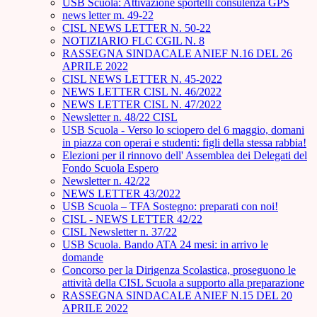
USB Scuola: Attivazione sportelli consulenza GPS
news letter m. 49-22
CISL NEWS LETTER N. 50-22
NOTIZIARIO FLC CGIL N. 8
RASSEGNA SINDACALE ANIEF N.16 DEL 26
APRILE 2022
CISL NEWS LETTER N. 45-2022
NEWS LETTER CISL N. 46/2022
NEWS LETTER CISL N. 47/2022
Newsletter n. 48/22 CISL
USB Scuola - Verso lo sciopero del 6 maggio, domani
in piazza con operai e studenti: figli della stessa rabbia!
Elezioni per il rinnovo dell' Assemblea dei Delegati del
Fondo Scuola Espero
Newsletter n. 42/22
NEWS LETTER 43/2022
USB Scuola – TFA Sostegno: preparati con noi!
CISL - NEWS LETTER 42/22
CISL Newsletter n. 37/22
USB Scuola. Bando ATA 24 mesi: in arrivo le
domande
Concorso per la Dirigenza Scolastica, proseguono le
attività della CISL Scuola a supporto alla preparazione
RASSEGNA SINDACALE ANIEF N.15 DEL 20
APRILE 2022