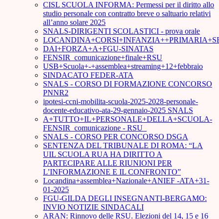
CISL SCUOLA INFORMA: Permessi per il diritto allo
studio personale con contratto breve o saltuario relativi
all’anno solare 2025
SNALS-DIRIGENTI SCOLASTICI - prova orale
LOCANDINA+CORSI+INFANZIA++PRIMARIA+S
DAI+FORZA+A+FGU-SINATAS
FENSIR_comunicazione+finale+RSU
USB+Scuola+-+assemblea+streaming+12+febbraio
SINDACATO FEDER-ATA
SNALS - CORSO DI FORMAZIONE CONCORSO
PNNR2
ipotesi-ccni-mobilita-scuola-2025-2028-personale-
docente-educativo-ata-29-gennaio-2025 SNALS
A+TUTTO+IL+PERSONALE+DELLA+SCUOLA-
FENSIR_comunicazione - RSU_
SNALS - CORSO PER CONCORSO DSGA
SENTENZA DEL TRIBUNALE DI ROMA: “LA
UIL SCUOLA RUA HA DIRITTO A
PARTECIPARE ALLE RIUNIONI PER
L’INFORMAZIONE E IL CONFRONTO”
Locandina+assemblea+Nazionale+ANIEF -ATA+31-
01-2025
FGU-GILDA DEGLI INSEGNANTI-BERGAMO:
INVIO NOTIZIE SINDACALI
ARAN: Rinnovo delle RSU. Elezioni del 14, 15 e 16