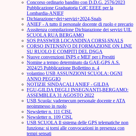
Concorso ordinario bandito con D.D.G. 2576/2023
Pubblicazione Graduatoria CdC EEEE per la
Lombardia-ANIEF
Dichiarazione+dei+servizi+2024-Snals
ANIEF - A tutto il personale docente di ruolo e precario
Asssitenza compilazione Dichiarazione dei servizi UIL
SCUOLA RUA BERGAMO
SOS PASSWEB LOCANDINA CORSI-SNALS
CORSO INTENSIVO DI FORMAZIONE ON LINE
SU RUOLO E COMPITI DEL DSGA
Nuove convenzioni INPS e MEF per i Prestiti
Nomine a tempo determinato da GAE-GPS A.S.
2024/25 Pubblicazione Bollettino n. 4
volantino USB ASSUNZIONI SCUOLA: OGNI
ANNO PEGGIO
NOTIZIE SINDACALI ANIEF - GILDA
FGU-GILDA DEGLI INSEGNANTI-BERGAMO:
ASSEMBLEA 31 AGOSTO 2022
USB Scuola: vademecum personale docente e ATA
neoimmesso in ruolo
Newsletter n. 111 CISL
Newsletter n. 109 CISL
USB SCUOLA Il sistema delle GPS telematiche non
funziona: si torni alle convocazioni in presenza con
tempi sensati