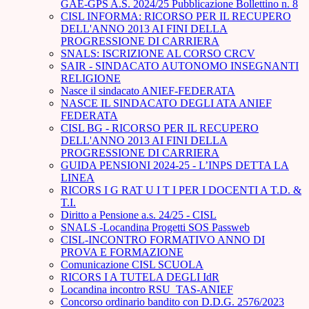
GAE-GPS A.S. 2024/25 Pubblicazione Bollettino n. 8
CISL INFORMA: RICORSO PER IL RECUPERO
DELL'ANNO 2013 AI FINI DELLA
PROGRESSIONE DI CARRIERA
SNALS: ISCRIZIONE AL CORSO CRCV
SAIR - SINDACATO AUTONOMO INSEGNANTI
RELIGIONE
Nasce il sindacato ANIEF-FEDERATA
NASCE IL SINDACATO DEGLI ATA ANIEF
FEDERATA
CISL BG - RICORSO PER IL RECUPERO
DELL'ANNO 2013 AI FINI DELLA
PROGRESSIONE DI CARRIERA
GUIDA PENSIONI 2024-25 - L’INPS DETTA LA
LINEA
RICORS I G RAT U I T I PER I DOCENTI A T.D. &
T.I.
Diritto a Pensione a.s. 24/25 - CISL
SNALS -Locandina Progetti SOS Passweb
CISL-INCONTRO FORMATIVO ANNO DI
PROVA E FORMAZIONE
Comunicazione CISL SCUOLA
RICORS I A TUTELA DEGLI IdR
Locandina incontro RSU_TAS-ANIEF
Concorso ordinario bandito con D.D.G. 2576/2023