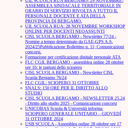
UIL SCUOLA RUA BERGAMO: 29 NOVEMBRE-
ASSEMBLEA SINDACALE TERRITORIALE IN
ORARIO DI SERVIZIO RIVOLTA A TUTTO IL
PERSONALE DOCENTE E ATA DELLA
PROVINCIA DI BERGAMO.
UIL SCUOLA RUA: 28 NOVEMBRE WORKSHOP
ONLINE PER DOCENTI NEOASSUNTI
CISL SCUOLA BERGAMO - Newsletter 77/24 -
Nomine a tempo determinato da GAE-GPS A.S.
2024/25Pubblicazione Bollettino n. 11; Comunicazioni
concorsi.
Formazione per certificazione digitale personale ATA
FLC CGIL BERGAMO - assemblea online 28 ottobre
ore 16: le ragioni dello sciopero
CISL SCUOLA BERGAMO - Newsletter CISL
Scuola Bergamo 76/24
FLC CGIL: SCIOPERO 31 OTTOBRE
SNALS: 150 ORE PER IL DIRITTO ALLO
STUDIO
CISL SCUOLA BERGAMO - NEWSLETTER 25.24
- Diritto allo studio 2025 - Comunicazioni concorsi
UNICOBAS Scuola & Università informa:
SCIOPERO GENERALE UNITARIO – GIOVEDÍ
31 OTTOBRE 2024
USB SCUOLA - Assemblea online 28 ottobre ore 17