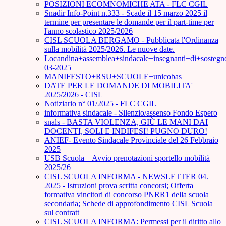
POSIZIONI ECOMNOMICHE ATA - FLC CGIL
Snadir Info-Point n.333 - Scade il 15 marzo 2025 il
termine per presentare le domande per il part-time per
l'anno scolastico 2025/2026
CISL SCUOLA BERGAMO - Pubblicata l'Ordinanza
sulla mobilità 2025/2026. Le nuove date.
Locandina+assemblea+sindacale+insegnanti+di+sostegn
03-2025
MANIFESTO+RSU+SCUOLE+unicobas
DATE PER LE DOMANDE DI MOBILITA'
2025/2026 - CISL
Notiziario n° 01/2025 - FLC CGIL
informativa sindacale - Silenzio/assenso Fondo Espero
snals - BASTA VIOLENZA, GIÙ LE MANI DAI
DOCENTI, SOLI E INDIFESI! PUGNO DURO!
ANIEF- Evento Sindacale Provinciale del 26 Febbraio
2025
USB Scuola – Avvio prenotazioni sportello mobilità
2025/26
CISL SCUOLA INFORMA - NEWSLETTER 04.
2025 - Istruzioni prova scritta concorsi; Offerta
formativa vincitori di concorso PNRR1 della scuola
secondaria; Schede di approfondimento CISL Scuola
sul contratt
CISL SCUOLA INFORMA: Permessi per il diritto allo