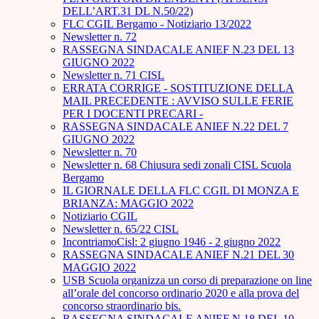
DELL’ART.31 DL N.50/22)
FLC CGIL Bergamo - Notiziario 13/2022
Newsletter n. 72
RASSEGNA SINDACALE ANIEF N.23 DEL 13
GIUGNO 2022
Newsletter n. 71 CISL
ERRATA CORRIGE - SOSTITUZIONE DELLA
MAIL PRECEDENTE : AVVISO SULLE FERIE
PER I DOCENTI PRECARI -
RASSEGNA SINDACALE ANIEF N.22 DEL 7
GIUGNO 2022
Newsletter n. 70
Newsletter n. 68 Chiusura sedi zonali CISL Scuola
Bergamo
IL GIORNALE DELLA FLC CGIL DI MONZA E
BRIANZA: MAGGIO 2022
Notiziario CGIL
Newsletter n. 65/22 CISL
IncontriamoCisl: 2 giugno 1946 - 2 giugno 2022
RASSEGNA SINDACALE ANIEF N.21 DEL 30
MAGGIO 2022
USB Scuola organizza un corso di preparazione on line
all’orale del concorso ordinario 2020 e alla prova del
concorso straordinario bis.
RASSEGNA SINDACALE ANIEF N.18 DEL 10