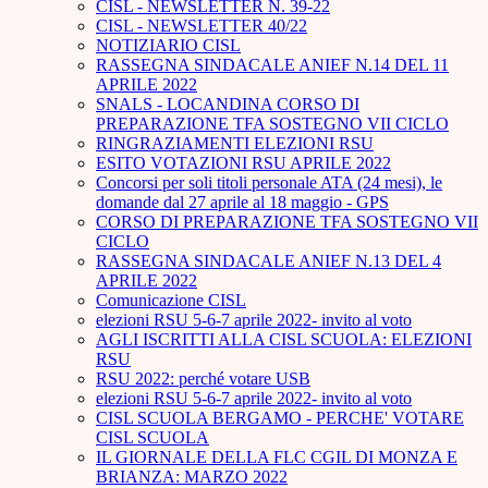
CISL - NEWSLETTER N. 39-22
CISL - NEWSLETTER 40/22
NOTIZIARIO CISL
RASSEGNA SINDACALE ANIEF N.14 DEL 11
APRILE 2022
SNALS - LOCANDINA CORSO DI
PREPARAZIONE TFA SOSTEGNO VII CICLO
RINGRAZIAMENTI ELEZIONI RSU
ESITO VOTAZIONI RSU APRILE 2022
Concorsi per soli titoli personale ATA (24 mesi), le
domande dal 27 aprile al 18 maggio - GPS
CORSO DI PREPARAZIONE TFA SOSTEGNO VII
CICLO
RASSEGNA SINDACALE ANIEF N.13 DEL 4
APRILE 2022
Comunicazione CISL
elezioni RSU 5-6-7 aprile 2022- invito al voto
AGLI ISCRITTI ALLA CISL SCUOLA: ELEZIONI
RSU
RSU 2022: perché votare USB
elezioni RSU 5-6-7 aprile 2022- invito al voto
CISL SCUOLA BERGAMO - PERCHE' VOTARE
CISL SCUOLA
IL GIORNALE DELLA FLC CGIL DI MONZA E
BRIANZA: MARZO 2022