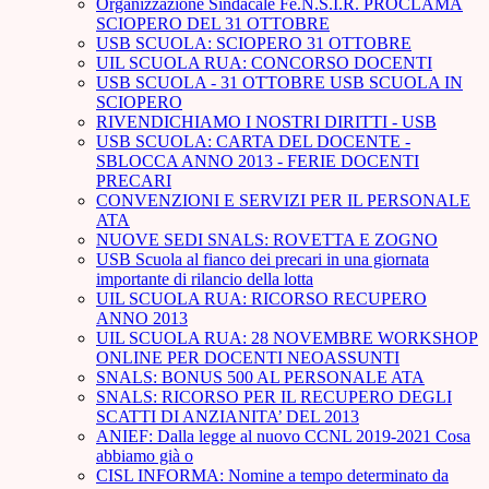
Organizzazione Sindacale Fe.N.S.I.R. PROCLAMA
SCIOPERO DEL 31 OTTOBRE
USB SCUOLA: SCIOPERO 31 OTTOBRE
UIL SCUOLA RUA: CONCORSO DOCENTI
USB SCUOLA - 31 OTTOBRE USB SCUOLA IN
SCIOPERO
RIVENDICHIAMO I NOSTRI DIRITTI - USB
USB SCUOLA: CARTA DEL DOCENTE -
SBLOCCA ANNO 2013 - FERIE DOCENTI
PRECARI
CONVENZIONI E SERVIZI PER IL PERSONALE
ATA
NUOVE SEDI SNALS: ROVETTA E ZOGNO
USB Scuola al fianco dei precari in una giornata
importante di rilancio della lotta
UIL SCUOLA RUA: RICORSO RECUPERO
ANNO 2013
UIL SCUOLA RUA: 28 NOVEMBRE WORKSHOP
ONLINE PER DOCENTI NEOASSUNTI
SNALS: BONUS 500 AL PERSONALE ATA
SNALS: RICORSO PER IL RECUPERO DEGLI
SCATTI DI ANZIANITA’ DEL 2013
ANIEF: Dalla legge al nuovo CCNL 2019-2021 Cosa
abbiamo già o
CISL INFORMA: Nomine a tempo determinato da