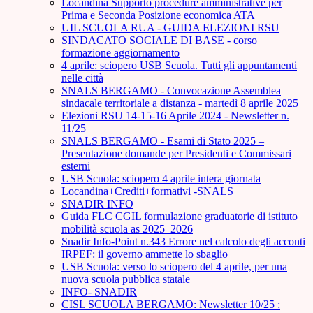
Locandina Supporto procedure amministrative per
Prima e Seconda Posizione economica ATA
UIL SCUOLA RUA - GUIDA ELEZIONI RSU
SINDACATO SOCIALE DI BASE - corso
formazione aggiornamento
4 aprile: sciopero USB Scuola. Tutti gli appuntamenti
nelle città
SNALS BERGAMO - Convocazione Assemblea
sindacale territoriale a distanza - martedì 8 aprile 2025
Elezioni RSU 14-15-16 Aprile 2024 - Newsletter n.
11/25
SNALS BERGAMO - Esami di Stato 2025 –
Presentazione domande per Presidenti e Commissari
esterni
USB Scuola: sciopero 4 aprile intera giornata
Locandina+Crediti+formativi -SNALS
SNADIR INFO
Guida FLC CGIL formulazione graduatorie di istituto
mobilità scuola as 2025_2026
Snadir Info-Point n.343 Errore nel calcolo degli acconti
IRPEF: il governo ammette lo sbaglio
USB Scuola: verso lo sciopero del 4 aprile, per una
nuova scuola pubblica statale
INFO- SNADIR
CISL SCUOLA BERGAMO: Newsletter 10/25 :