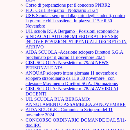
Corso di preparazione per il concorso PNRR2
FLC CGIL Bergamo - Notiziario 21/24
USB Scuola - sempre dalla parte degli studenti, contro
la guerra e chi la sostiene. In piazza il 15 e il 30
Novembre
UIL scuola RUA Bergamo - Posizioni economiche
SINDACATI AUTONOMI FEDERATI FENSIR
:NUOVE POSIZIONI STIPENDIALI DECRETO IN
ARRIVO
AIDA SCUOLA -Adesione sciopero Direttori S.G.A.
proclamato per il giorno 11 novembre 2024
CISL SCUOLA: Newsletter n. 79/24 NEWS
PERSONALE ATA
ANQUAP sciopero intera giornata 11 novembre e
sciopero straordinario da 11 a 30 novembre_ con
adesione Movimento Direttori SGA. Diramazione.
CISL SCUOLA: Newsletter n. 78/24 AVVISO AI
DOCENTI
UIL SCUOLA RUA BERGAMO:
ANNULAMENTO ASSAMBLEA 29 NOVEMBRE
AIDA SCUOLE - Comunicato Sciopero del 11
novembre 2024
CONCORSO ORDINARIO DOMANDE DAL 5/11-
doc.IRC