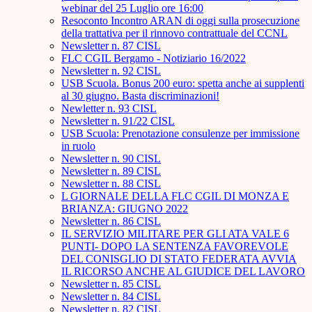
webinar del 25 Luglio ore 16:00
Resoconto Incontro ARAN di oggi sulla prosecuzione
della trattativa per il rinnovo contrattuale del CCNL
Newsletter n. 87 CISL
FLC CGIL Bergamo - Notiziario 16/2022
Newsletter n. 92 CISL
USB Scuola. Bonus 200 euro: spetta anche ai supplenti
al 30 giugno. Basta discriminazioni!
Newletter n. 93 CISL
Newsletter n. 91/22 CISL
USB Scuola: Prenotazione consulenze per immissione
in ruolo
Newsletter n. 90 CISL
Newsletter n. 89 CISL
Newsletter n. 88 CISL
L GIORNALE DELLA FLC CGIL DI MONZA E
BRIANZA: GIUGNO 2022
Newsletter n. 86 CISL
IL SERVIZIO MILITARE PER GLI ATA VALE 6
PUNTI- DOPO LA SENTENZA FAVOREVOLE
DEL CONISGLIO DI STATO FEDERATA AVVIA
IL RICORSO ANCHE AL GIUDICE DEL LAVORO
Newsletter n. 85 CISL
Newsletter n. 84 CISL
Newsletter n. 82 CISL