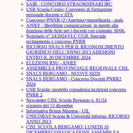
SAIR - CONCORSI STRAORDINARI IRC
USB Scuola-Cestes: Convegno di formazione
personale docente e ATA
Concorso+PNNR+2+Apertura+straordinaria - snals
ANIEF - Illegittime comunicazioni, in merito alla
fruizione delle ferie per i docenti con contratto 30/06.
Notiziario n° 24/2024 FLC CGIL Speciale
reclutamento e concorso PNRR
RICORSO SNALS PER IL RICONOSCIMENTO
GIURIDICO DELL’ANNO 2013 ADESIONI
ENTRO IL 20 DICEMBRE 2024
ELEZIONI RSU - ANIEF
ASSEMBLEA PROVINCIALE REGIONALE CISL
SNALS BERGAMO - NUOVE SEDI
SNALS BERGAMO - Concorso Docenti PNRR2
2024
USB Scuola: sportello consulenza iscrizioni concorso
PNRR 2
Newsletter CISL Scuola Bergamo n. 81/24
sciopero del 13 dicembre
Informativa Bonus Mamma - UIL
UNICOBAS Scuola & Università informa: RICORSO
ANNO 2013
CISL SCUOLA BERGAMO: LUNEDI 16
DICEMBRECONVOCAZIONE ASSEMBLEA