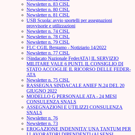
Newsletter n. 83 CISL
Newsletter n. 80 CISL
Newsletter n. 81 CISL
USB Scuola: avvio sportelli per assegnazioni
provvisorie e utilizzazioni
Newsletter n. 74 CISL
Newsletter n. 78 CISL
Newsletter n. 79 CISL
FLC CGIL Bergamo - Notiziario 14/2022
Newsletter n. 77 CISL
[Sindacato Nazionale FederATA] IL SERVIZIO
MILITARE VALE 6 PUNTI. IL CONSIGLIO DI
STATO ACCOGLIE IL RICORSO DELLE FEDER-
ATA
Newsletter n. 75 CISL
RASSEGNA SINDACALE ANIEF N.24 DEL 20
GIUGNO 2022
MODELLO G PERSONALE ATA - 24 MESI
CONSULENZA SNALS
ASSEGNAZIONI E UTILIZZI CONSULENZA
SNALS
Newsletter n. 76
Newsletter n. 73
EROGAZIONE INDENNITA’ UNA TANTUM PER
I LAVORATORI DIPENDENTI (AI SENSI