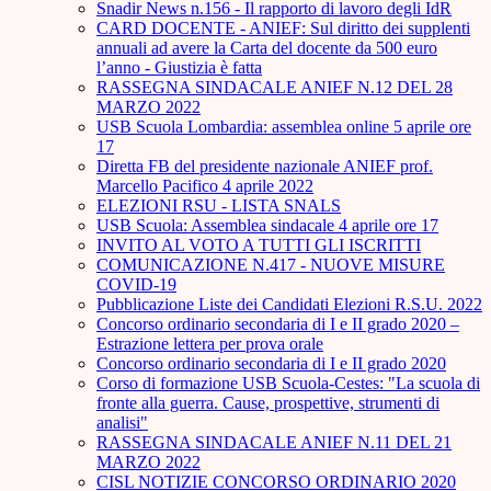
Snadir News n.156 - Il rapporto di lavoro degli IdR
CARD DOCENTE - ANIEF: Sul diritto dei supplenti
annuali ad avere la Carta del docente da 500 euro
l’anno - Giustizia è fatta
RASSEGNA SINDACALE ANIEF N.12 DEL 28
MARZO 2022
USB Scuola Lombardia: assemblea online 5 aprile ore
17
Diretta FB del presidente nazionale ANIEF prof.
Marcello Pacifico 4 aprile 2022
ELEZIONI RSU - LISTA SNALS
USB Scuola: Assemblea sindacale 4 aprile ore 17
INVITO AL VOTO A TUTTI GLI ISCRITTI
COMUNICAZIONE N.417 - NUOVE MISURE
COVID-19
Pubblicazione Liste dei Candidati Elezioni R.S.U. 2022
Concorso ordinario secondaria di I e II grado 2020 –
Estrazione lettera per prova orale
Concorso ordinario secondaria di I e II grado 2020
Corso di formazione USB Scuola-Cestes: "La scuola di
fronte alla guerra. Cause, prospettive, strumenti di
analisi"
RASSEGNA SINDACALE ANIEF N.11 DEL 21
MARZO 2022
CISL NOTIZIE CONCORSO ORDINARIO 2020