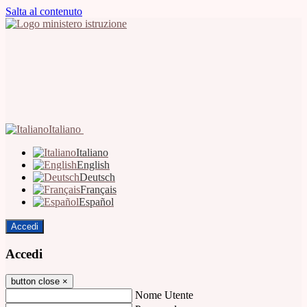
Salta al contenuto
Italiano
Italiano
English
Deutsch
Français
Español
Accedi
Accedi
button close
×
Nome Utente