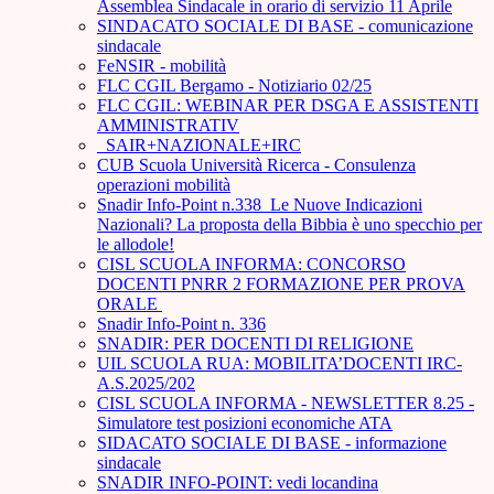
Assemblea Sindacale in orario di servizio 11 Aprile
SINDACATO SOCIALE DI BASE - comunicazione
sindacale
FeNSIR - mobilità
FLC CGIL Bergamo - Notiziario 02/25
FLC CGIL: WEBINAR PER DSGA E ASSISTENTI
AMMINISTRATIV
_SAIR+NAZIONALE+IRC
CUB Scuola Università Ricerca - Consulenza
operazioni mobilità
Snadir Info-Point n.338 Le Nuove Indicazioni
Nazionali? La proposta della Bibbia è uno specchio per
le allodole!
CISL SCUOLA INFORMA: CONCORSO
DOCENTI PNRR 2 FORMAZIONE PER PROVA
ORALE ­
Snadir Info-Point n. 336
SNADIR: PER DOCENTI DI RELIGIONE
UIL SCUOLA RUA: MOBILITA’DOCENTI IRC-
A.S.2025/202
CISL SCUOLA INFORMA - NEWSLETTER 8.25 -
Simulatore test posizioni economiche ATA
SIDACATO SOCIALE DI BASE - informazione
sindacale
SNADIR INFO-POINT: vedi locandina