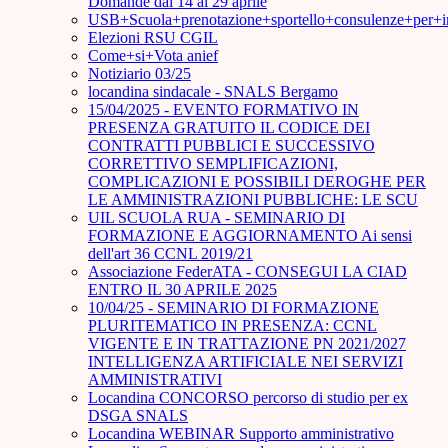
Domande dal 14 al 29 aprile
USB+Scuola+prenotazione+sportello+consulenze+per+
Elezioni RSU CGIL
Come+si+Vota anief
Notiziario 03/25
locandina sindacale - SNALS Bergamo
15/04/2025 - EVENTO FORMATIVO IN
PRESENZA GRATUITO IL CODICE DEI
CONTRATTI PUBBLICI E SUCCESSIVO
CORRETTIVO SEMPLIFICAZIONI,
COMPLICAZIONI E POSSIBILI DEROGHE PER
LE AMMINISTRAZIONI PUBBLICHE: LE SCU
UIL SCUOLA RUA - SEMINARIO DI
FORMAZIONE E AGGIORNAMENTO Ai sensi
dell'art 36 CCNL 2019/21
Associazione FederATA - CONSEGUI LA CIAD
ENTRO IL 30 APRILE 2025
10/04/25 - SEMINARIO DI FORMAZIONE
PLURITEMATICO IN PRESENZA: CCNL
VIGENTE E IN TRATTAZIONE PN 2021/2027
INTELLIGENZA ARTIFICIALE NEI SERVIZI
AMMINISTRATIVI
Locandina CONCORSO percorso di studio per ex
DSGA SNALS
Locandina WEBINAR Supporto amministrativo