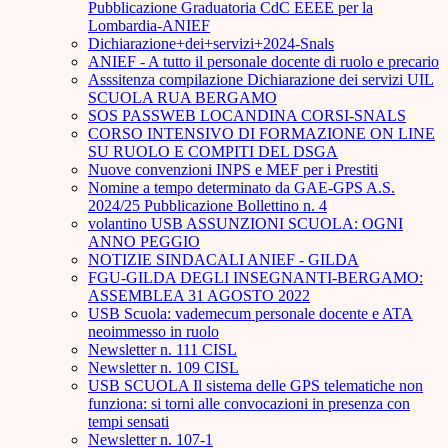
Pubblicazione Graduatoria CdC EEEE per la
Lombardia-ANIEF
Dichiarazione+dei+servizi+2024-Snals
ANIEF - A tutto il personale docente di ruolo e precario
Asssitenza compilazione Dichiarazione dei servizi UIL
SCUOLA RUA BERGAMO
SOS PASSWEB LOCANDINA CORSI-SNALS
CORSO INTENSIVO DI FORMAZIONE ON LINE
SU RUOLO E COMPITI DEL DSGA
Nuove convenzioni INPS e MEF per i Prestiti
Nomine a tempo determinato da GAE-GPS A.S.
2024/25 Pubblicazione Bollettino n. 4
volantino USB ASSUNZIONI SCUOLA: OGNI
ANNO PEGGIO
NOTIZIE SINDACALI ANIEF - GILDA
FGU-GILDA DEGLI INSEGNANTI-BERGAMO:
ASSEMBLEA 31 AGOSTO 2022
USB Scuola: vademecum personale docente e ATA
neoimmesso in ruolo
Newsletter n. 111 CISL
Newsletter n. 109 CISL
USB SCUOLA Il sistema delle GPS telematiche non
funziona: si torni alle convocazioni in presenza con
tempi sensati
Newsletter n. 107-1