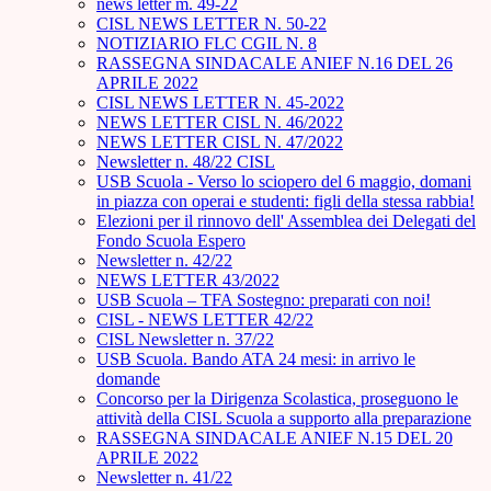
news letter m. 49-22
CISL NEWS LETTER N. 50-22
NOTIZIARIO FLC CGIL N. 8
RASSEGNA SINDACALE ANIEF N.16 DEL 26
APRILE 2022
CISL NEWS LETTER N. 45-2022
NEWS LETTER CISL N. 46/2022
NEWS LETTER CISL N. 47/2022
Newsletter n. 48/22 CISL
USB Scuola - Verso lo sciopero del 6 maggio, domani
in piazza con operai e studenti: figli della stessa rabbia!
Elezioni per il rinnovo dell' Assemblea dei Delegati del
Fondo Scuola Espero
Newsletter n. 42/22
NEWS LETTER 43/2022
USB Scuola – TFA Sostegno: preparati con noi!
CISL - NEWS LETTER 42/22
CISL Newsletter n. 37/22
USB Scuola. Bando ATA 24 mesi: in arrivo le
domande
Concorso per la Dirigenza Scolastica, proseguono le
attività della CISL Scuola a supporto alla preparazione
RASSEGNA SINDACALE ANIEF N.15 DEL 20
APRILE 2022
Newsletter n. 41/22