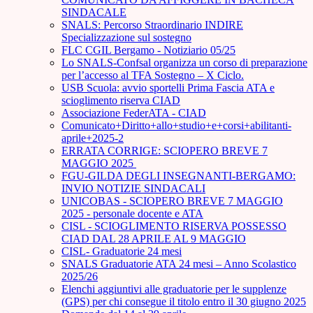
SINDACALE
SNALS: Percorso Straordinario INDIRE
Specializzazione sul sostegno
FLC CGIL Bergamo - Notiziario 05/25
Lo SNALS-Confsal organizza un corso di preparazione
per l’accesso al TFA Sostegno – X Ciclo.
USB Scuola: avvio sportelli Prima Fascia ATA e
scioglimento riserva CIAD
Associazione FederATA - CIAD
Comunicato+Diritto+allo+studio+e+corsi+abilitanti-
aprile+2025-2
ERRATA CORRIGE: SCIOPERO BREVE 7
MAGGIO 2025
FGU-GILDA DEGLI INSEGNANTI-BERGAMO:
INVIO NOTIZIE SINDACALI
UNICOBAS - SCIOPERO BREVE 7 MAGGIO
2025 - personale docente e ATA
CISL - SCIOGLIMENTO RISERVA POSSESSO
CIAD DAL 28 APRILE AL 9 MAGGIO
CISL- Graduatorie 24 mesi
SNALS Graduatorie ATA 24 mesi – Anno Scolastico
2025/26
Elenchi aggiuntivi alle graduatorie per le supplenze
(GPS) per chi consegue il titolo entro il 30 giugno 2025