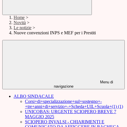
Home
>
Novità
>
Le notizie
>
Nuove convenzioni INPS e MEF per i Prestiti
Menu di
navigazione
ALBO SINDACALE
Corsi+di+specializzazione+sul+sostegno+-
+tre+anni+di+servizio+-+Scheda+UIL+Scuola+(1) (1)
UNICOBAS: URGENTE SCIOPERO BREVE 7
MAGGIO 2025
SCIOPERO INVALSI - CHIARIMENTI E
COMUNICATO DA AFFIGGERE IN BACHECA