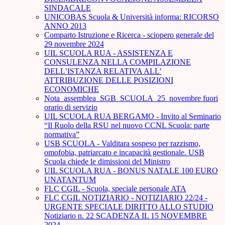
SINDACALE
UNICOBAS Scuola & Università informa: RICORSO
ANNO 2013
Comparto Istruzione e Ricerca - sciopero generale del
29 novembre 2024
UIL SCUOLA RUA - ASSISTENZA E
CONSULENZA NELLA COMPILAZIONE
DELL’ISTANZA RELATIVA ALL’
ATTRIBUZIONE DELLE POSIZIONI
ECONOMICHE
Nota_assemblea_SGB_SCUOLA_25_novembre fuori
orario di servizio
UIL SCUOLA RUA BERGAMO - Invito al Seminario
“Il Ruolo della RSU nel nuovo CCNL Scuola: parte
normativa”
USB SCUOLA - Valditara sospeso per razzismo,
omofobia, patriarcato e incapacità gestionale. USB
Scuola chiede le dimissioni del Ministro
UIL SCUOLA RUA - BONUS NATALE 100 EURO
UNATANTUM
FLC CGIL - Scuola, speciale personale ATA
FLC CGIL NOTIZIARIO - NOTIZIARIO 22/24 -
URGENTE SPECIALE DIRITTO ALLO STUDIO
Notiziario n. 22 SCADENZA IL 15 NOVEMBRE
2024