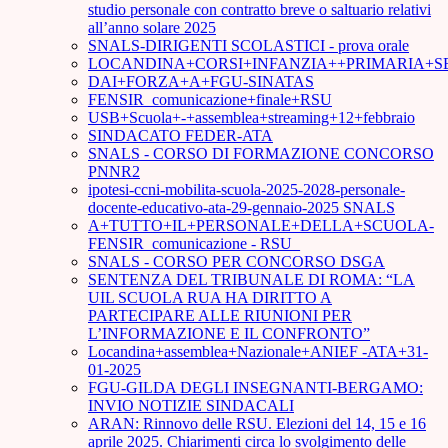
studio personale con contratto breve o saltuario relativi
all’anno solare 2025
SNALS-DIRIGENTI SCOLASTICI - prova orale
LOCANDINA+CORSI+INFANZIA++PRIMARIA+S
DAI+FORZA+A+FGU-SINATAS
FENSIR_comunicazione+finale+RSU
USB+Scuola+-+assemblea+streaming+12+febbraio
SINDACATO FEDER-ATA
SNALS - CORSO DI FORMAZIONE CONCORSO
PNNR2
ipotesi-ccni-mobilita-scuola-2025-2028-personale-
docente-educativo-ata-29-gennaio-2025 SNALS
A+TUTTO+IL+PERSONALE+DELLA+SCUOLA-
FENSIR_comunicazione - RSU_
SNALS - CORSO PER CONCORSO DSGA
SENTENZA DEL TRIBUNALE DI ROMA: “LA
UIL SCUOLA RUA HA DIRITTO A
PARTECIPARE ALLE RIUNIONI PER
L’INFORMAZIONE E IL CONFRONTO”
Locandina+assemblea+Nazionale+ANIEF -ATA+31-
01-2025
FGU-GILDA DEGLI INSEGNANTI-BERGAMO:
INVIO NOTIZIE SINDACALI
ARAN: Rinnovo delle RSU. Elezioni del 14, 15 e 16
aprile 2025. Chiarimenti circa lo svolgimento delle