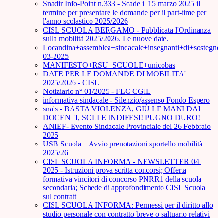
Snadir Info-Point n.333 - Scade il 15 marzo 2025 il
termine per presentare le domande per il part-time per
l'anno scolastico 2025/2026
CISL SCUOLA BERGAMO - Pubblicata l'Ordinanza
sulla mobilità 2025/2026. Le nuove date.
Locandina+assemblea+sindacale+insegnanti+di+sostegn
03-2025
MANIFESTO+RSU+SCUOLE+unicobas
DATE PER LE DOMANDE DI MOBILITA'
2025/2026 - CISL
Notiziario n° 01/2025 - FLC CGIL
informativa sindacale - Silenzio/assenso Fondo Espero
snals - BASTA VIOLENZA, GIÙ LE MANI DAI
DOCENTI, SOLI E INDIFESI! PUGNO DURO!
ANIEF- Evento Sindacale Provinciale del 26 Febbraio
2025
USB Scuola – Avvio prenotazioni sportello mobilità
2025/26
CISL SCUOLA INFORMA - NEWSLETTER 04.
2025 - Istruzioni prova scritta concorsi; Offerta
formativa vincitori di concorso PNRR1 della scuola
secondaria; Schede di approfondimento CISL Scuola
sul contratt
CISL SCUOLA INFORMA: Permessi per il diritto allo
studio personale con contratto breve o saltuario relativi