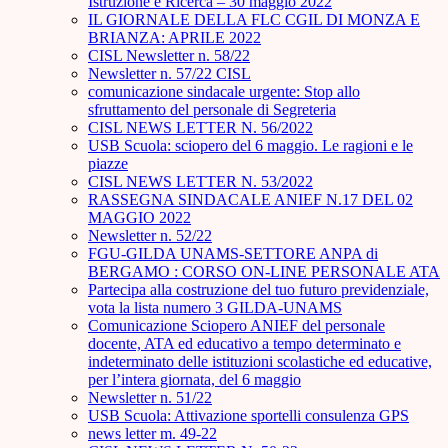
Istruzione e Ricerca – 30 maggio 2022
IL GIORNALE DELLA FLC CGIL DI MONZA E
BRIANZA: APRILE 2022
CISL Newsletter n. 58/22
Newsletter n. 57/22 CISL
comunicazione sindacale urgente: Stop allo
sfruttamento del personale di Segreteria
CISL NEWS LETTER N. 56/2022
USB Scuola: sciopero del 6 maggio. Le ragioni e le
piazze
CISL NEWS LETTER N. 53/2022
RASSEGNA SINDACALE ANIEF N.17 DEL 02
MAGGIO 2022
Newsletter n. 52/22
FGU-GILDA UNAMS-SETTORE ANPA di
BERGAMO : CORSO ON-LINE PERSONALE ATA
Partecipa alla costruzione del tuo futuro previdenziale,
vota la lista numero 3 GILDA-UNAMS
Comunicazione Sciopero ANIEF del personale
docente, ATA ed educativo a tempo determinato e
indeterminato delle istituzioni scolastiche ed educative,
per l’intera giornata, del 6 maggio
Newsletter n. 51/22
USB Scuola: Attivazione sportelli consulenza GPS
news letter m. 49-22