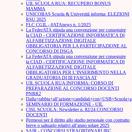
UIL SCUOLA RUA: RECUPERO BONUS
MAMMA
UNICOBAS Scuola & Università informa: ELEZIONI
RSU 2025
FLC CGIL - #ATAnews n. 1/2025
La FederATA stipula una convenzione per conseguire
la CIAD - CERTIFICAZIONE INFORMATICA DI
ALFABETIZZAZIONE DIGITALE
OBBLIGATORIA PER LA PARTECIPAZIONE AL
CONCORSO DI DSGA
La FederATA stipula una convenzione per conseguire
la CIAD - CERTIFICAZIONE INFORMATICA DI
ALFABETIZZAZIONE DIGITALE
OBBLIGATORIA PER L’INSERIMENTO NELLA
GRADUATORIA DI III FASCIA AT
UIL SCUOLA RUA INFORMA: CORSO DI
PREPARAZIONE AL CONCORSO DOCENTI
PNRR2
Dalla+rabbia+all’azione+candidati+con+USB+Scuola+
SEMINARIO DI FORMAZIONE - UIL
CISL SCUOLA: Newsletter n. 82/24 CONCORSO
DOCENTI
Permessi per il diritto allo studio personale con contratto
breve o saltuario relativi all’anno solare 2025
SAIR - CONCORSI STRAORDINARI IRC