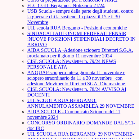
FLC CGIL Bergamo - Notiziario 21/24
USB Scuola - sempre dalla parte degli studenti, contro
la guerra e chi la sostiene. In piazza il 15 e il 30
Novembre
UIL scuola RUA Bergamo - Posizioni economiche
SINDACATI AUTONOMI FEDERATI FENSIR
:NUOVE POSIZIONI STIPENDIALI DECRETO IN
ARRIVO
AIDA SCUOLA -Adesione sciopero Direttori S.G.A.
proclamato per il giorno 11 novembre 2024
CISL SCUOLA: Newsletter n. 79/24 NEWS
PERSONALE ATA
ANQUAP sciopero intera giornata 11 novembre e
sciopero straordinario da 11 a 30 novembre_ con
adesione Movimento Direttori SGA. Diramazione.
CISL SCUOLA: Newsletter n. 78/24 AVVISO AI
DOCENTI
UIL SCUOLA RUA BERGAMO:
ANNULAMENTO ASSAMBLEA 29 NOVEMBRE
AIDA SCUOLE - Comunicato Sciopero del 11
novembre 2024
CONCORSO ORDINARIO DOMANDE DAL 5/11-
doc.IRC
UIL SCUOLA RUA BERGAMO: 29 NOVEMBRE-