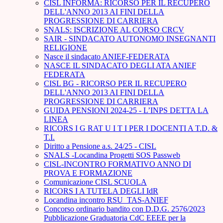
CISL INFORMA: RICORSO PER IL RECUPERO
DELL'ANNO 2013 AI FINI DELLA
PROGRESSIONE DI CARRIERA
SNALS: ISCRIZIONE AL CORSO CRCV
SAIR - SINDACATO AUTONOMO INSEGNANTI
RELIGIONE
Nasce il sindacato ANIEF-FEDERATA
NASCE IL SINDACATO DEGLI ATA ANIEF
FEDERATA
CISL BG - RICORSO PER IL RECUPERO
DELL'ANNO 2013 AI FINI DELLA
PROGRESSIONE DI CARRIERA
GUIDA PENSIONI 2024-25 - L’INPS DETTA LA
LINEA
RICORS I G RAT U I T I PER I DOCENTI A T.D. &
T.I.
Diritto a Pensione a.s. 24/25 - CISL
SNALS -Locandina Progetti SOS Passweb
CISL-INCONTRO FORMATIVO ANNO DI
PROVA E FORMAZIONE
Comunicazione CISL SCUOLA
RICORS I A TUTELA DEGLI IdR
Locandina incontro RSU_TAS-ANIEF
Concorso ordinario bandito con D.D.G. 2576/2023
Pubblicazione Graduatoria CdC EEEE per la