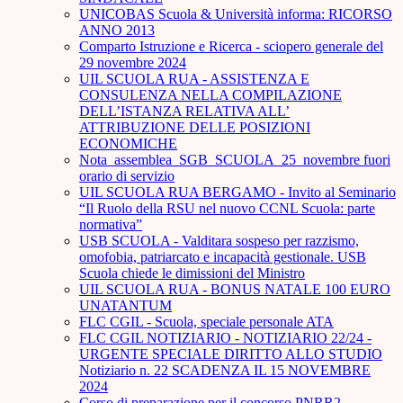
UNICOBAS Scuola & Università informa: RICORSO
ANNO 2013
Comparto Istruzione e Ricerca - sciopero generale del
29 novembre 2024
UIL SCUOLA RUA - ASSISTENZA E
CONSULENZA NELLA COMPILAZIONE
DELL’ISTANZA RELATIVA ALL’
ATTRIBUZIONE DELLE POSIZIONI
ECONOMICHE
Nota_assemblea_SGB_SCUOLA_25_novembre fuori
orario di servizio
UIL SCUOLA RUA BERGAMO - Invito al Seminario
“Il Ruolo della RSU nel nuovo CCNL Scuola: parte
normativa”
USB SCUOLA - Valditara sospeso per razzismo,
omofobia, patriarcato e incapacità gestionale. USB
Scuola chiede le dimissioni del Ministro
UIL SCUOLA RUA - BONUS NATALE 100 EURO
UNATANTUM
FLC CGIL - Scuola, speciale personale ATA
FLC CGIL NOTIZIARIO - NOTIZIARIO 22/24 -
URGENTE SPECIALE DIRITTO ALLO STUDIO
Notiziario n. 22 SCADENZA IL 15 NOVEMBRE
2024
Corso di preparazione per il concorso PNRR2