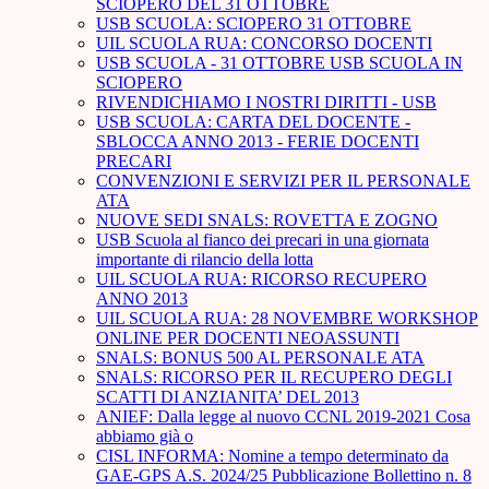
SCIOPERO DEL 31 OTTOBRE
USB SCUOLA: SCIOPERO 31 OTTOBRE
UIL SCUOLA RUA: CONCORSO DOCENTI
USB SCUOLA - 31 OTTOBRE USB SCUOLA IN
SCIOPERO
RIVENDICHIAMO I NOSTRI DIRITTI - USB
USB SCUOLA: CARTA DEL DOCENTE -
SBLOCCA ANNO 2013 - FERIE DOCENTI
PRECARI
CONVENZIONI E SERVIZI PER IL PERSONALE
ATA
NUOVE SEDI SNALS: ROVETTA E ZOGNO
USB Scuola al fianco dei precari in una giornata
importante di rilancio della lotta
UIL SCUOLA RUA: RICORSO RECUPERO
ANNO 2013
UIL SCUOLA RUA: 28 NOVEMBRE WORKSHOP
ONLINE PER DOCENTI NEOASSUNTI
SNALS: BONUS 500 AL PERSONALE ATA
SNALS: RICORSO PER IL RECUPERO DEGLI
SCATTI DI ANZIANITA’ DEL 2013
ANIEF: Dalla legge al nuovo CCNL 2019-2021 Cosa
abbiamo già o
CISL INFORMA: Nomine a tempo determinato da
GAE-GPS A.S. 2024/25 Pubblicazione Bollettino n. 8