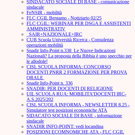
SINDACATO SOCIALE DI BASE - comunicazione
sindacale
FeNSIR - mobilità
FLC CGIL Bergamo - Notiziario 02/25
FLC CGIL: WEBINAR PER DSGA E ASSISTENTI
AMMINISTRATIV
_SAIR+NAZIONALE+IRC
CUB Scuola Università Ricerca - Consulenza
operazioni mobilità
Snadir Info-Point n.338 Le Nuove Indicazioni
Nazionali? La proposta della Bibbia è uno specchio per
le allodole!
CISL SCUOLA INFORMA: CONCORSO
DOCENTI PNRR 2 FORMAZIONE PER PROVA
ORALE ­
Snadir Info-Point n. 336
SNADIR: PER DOCENTI DI RELIGIONE
UIL SCUOLA RUA: MOBILITA’DOCENTI IRC-
A.S.2025/202
CISL SCUOLA INFORMA - NEWSLETTER 8.25 -
Simulatore test posizioni economiche ATA
SIDACATO SOCIALE DI BASE - informazione
sindacale
SNADIR INFO-POINT: vedi locandina
POSIZIONI ECOMNOMICHE ATA - FLC CGIL