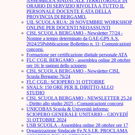
ASSEMBLEA SINDACALE TERRITORIALE IN
ORARIO DI SERVIZIO RIVOLTA A TUTTO IL
PERSONALE DOCENTE E ATA DELLA
PROVINCIA DI BERGAMO.
UIL SCUOLA RUA: 28 NOVEMBRE WORKSHOP
ONLINE PER DOCENTI NEOASSUNTI
CISL SCUOLA BERGAMO - Newsletter 77/24 -
Nomine a tempo determinato da GAE-GPS A.S.
2024/25Pubblicazione Bollettino n. 11; Comunicazioni
concorsi.
Formazione per certificazione digitale personale ATA
FLC CGIL BERGAMO - assemblea online 28 ottobre
ore 16: le ragioni dello sciopero
CISL SCUOLA BERGAMO - Newsletter CISL
Scuola Bergamo 76/24
FLC CGIL: SCIOPERO 31 OTTOBRE
SNALS: 150 ORE PER IL DIRITTO ALLO
STUDIO
CISL SCUOLA BERGAMO - NEWSLETTER 25.24
- Diritto allo studio 2025 - Comunicazioni concorsi
UNICOBAS Scuola & Università informa:
SCIOPERO GENERALE UNITARIO – GIOVEDÍ
31 OTTOBRE 2024
USB SCUOLA - Assemblea online 28 ottobre ore 17
Organizzazione Sindacale Fe.N.S.I.R. PROCLAMA