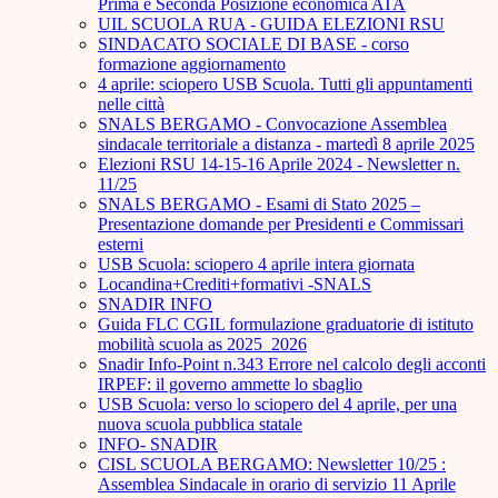
Prima e Seconda Posizione economica ATA
UIL SCUOLA RUA - GUIDA ELEZIONI RSU
SINDACATO SOCIALE DI BASE - corso
formazione aggiornamento
4 aprile: sciopero USB Scuola. Tutti gli appuntamenti
nelle città
SNALS BERGAMO - Convocazione Assemblea
sindacale territoriale a distanza - martedì 8 aprile 2025
Elezioni RSU 14-15-16 Aprile 2024 - Newsletter n.
11/25
SNALS BERGAMO - Esami di Stato 2025 –
Presentazione domande per Presidenti e Commissari
esterni
USB Scuola: sciopero 4 aprile intera giornata
Locandina+Crediti+formativi -SNALS
SNADIR INFO
Guida FLC CGIL formulazione graduatorie di istituto
mobilità scuola as 2025_2026
Snadir Info-Point n.343 Errore nel calcolo degli acconti
IRPEF: il governo ammette lo sbaglio
USB Scuola: verso lo sciopero del 4 aprile, per una
nuova scuola pubblica statale
INFO- SNADIR
CISL SCUOLA BERGAMO: Newsletter 10/25 :
Assemblea Sindacale in orario di servizio 11 Aprile