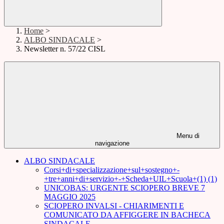
Home
>
ALBO SINDACALE
>
Newsletter n. 57/22 CISL
Menu di
navigazione
ALBO SINDACALE
Corsi+di+specializzazione+sul+sostegno+-
+tre+anni+di+servizio+-+Scheda+UIL+Scuola+(1) (1)
UNICOBAS: URGENTE SCIOPERO BREVE 7
MAGGIO 2025
SCIOPERO INVALSI - CHIARIMENTI E
COMUNICATO DA AFFIGGERE IN BACHECA
SINDACALE