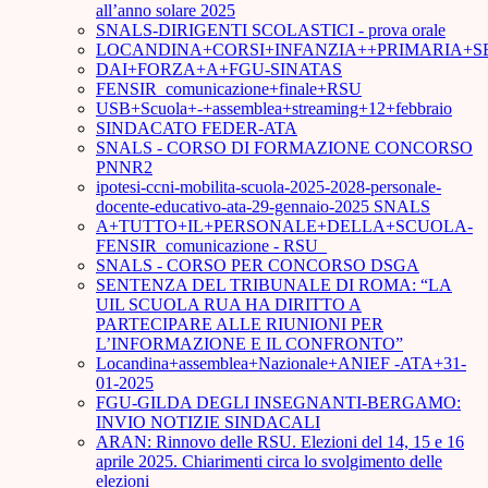
all’anno solare 2025
SNALS-DIRIGENTI SCOLASTICI - prova orale
LOCANDINA+CORSI+INFANZIA++PRIMARIA+S
DAI+FORZA+A+FGU-SINATAS
FENSIR_comunicazione+finale+RSU
USB+Scuola+-+assemblea+streaming+12+febbraio
SINDACATO FEDER-ATA
SNALS - CORSO DI FORMAZIONE CONCORSO
PNNR2
ipotesi-ccni-mobilita-scuola-2025-2028-personale-
docente-educativo-ata-29-gennaio-2025 SNALS
A+TUTTO+IL+PERSONALE+DELLA+SCUOLA-
FENSIR_comunicazione - RSU_
SNALS - CORSO PER CONCORSO DSGA
SENTENZA DEL TRIBUNALE DI ROMA: “LA
UIL SCUOLA RUA HA DIRITTO A
PARTECIPARE ALLE RIUNIONI PER
L’INFORMAZIONE E IL CONFRONTO”
Locandina+assemblea+Nazionale+ANIEF -ATA+31-
01-2025
FGU-GILDA DEGLI INSEGNANTI-BERGAMO:
INVIO NOTIZIE SINDACALI
ARAN: Rinnovo delle RSU. Elezioni del 14, 15 e 16
aprile 2025. Chiarimenti circa lo svolgimento delle
elezioni