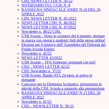
CISL NEWS LETTER N. 50-22
NOTIZIARIO FLC CGIL N. 8
RASSEGNA SINDACALE ANIEF N.16 DEL 26
APRILE 2022
CISL NEWS LETTER N. 45-2022
NEWS LETTER CISL N. 46/2022
NEWS LETTER CISL N. 47/2022
Newsletter n. 48/22 CISL
USB Scuola - Verso lo sciopero del 6 maggio, domani
in piazza con operai e studenti: figli della stessa rabbia!
Elezioni per il rinnovo dell' Assemblea dei Delegati del
Fondo Scuola Espero
Newsletter n. 42/22
NEWS LETTER 43/2022
USB Scuola – TFA Sostegno: preparati con noi!
CISL - NEWS LETTER 42/22
CISL Newsletter n. 37/22
USB Scuola. Bando ATA 24 mesi: in arrivo le
domande
Concorso per la Dirigenza Scolastica, proseguono le
attività della CISL Scuola a supporto alla preparazione
RASSEGNA SINDACALE ANIEF N.15 DEL 20
APRILE 2022
Newsletter n. 41/22
CISL - NEWSLETTER N. 39-22