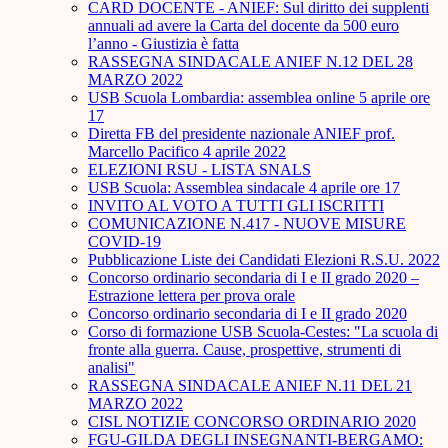
CARD DOCENTE - ANIEF: Sul diritto dei supplenti
annuali ad avere la Carta del docente da 500 euro
l’anno - Giustizia è fatta
RASSEGNA SINDACALE ANIEF N.12 DEL 28
MARZO 2022
USB Scuola Lombardia: assemblea online 5 aprile ore
17
Diretta FB del presidente nazionale ANIEF prof.
Marcello Pacifico 4 aprile 2022
ELEZIONI RSU - LISTA SNALS
USB Scuola: Assemblea sindacale 4 aprile ore 17
INVITO AL VOTO A TUTTI GLI ISCRITTI
COMUNICAZIONE N.417 - NUOVE MISURE
COVID-19
Pubblicazione Liste dei Candidati Elezioni R.S.U. 2022
Concorso ordinario secondaria di I e II grado 2020 –
Estrazione lettera per prova orale
Concorso ordinario secondaria di I e II grado 2020
Corso di formazione USB Scuola-Cestes: "La scuola di
fronte alla guerra. Cause, prospettive, strumenti di
analisi"
RASSEGNA SINDACALE ANIEF N.11 DEL 21
MARZO 2022
CISL NOTIZIE CONCORSO ORDINARIO 2020
FGU-GILDA DEGLI INSEGNANTI-BERGAMO: