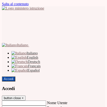
Salta al contenuto
Italiano
Italiano
English
Deutsch
Français
Español
Accedi
Accedi
button close
×
Nome Utente