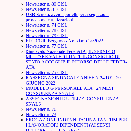
Newsletter n. 80 CISL
Newsletter n. 81 CISL
USB Scuola: avvio sportelli per assegnazioni
provvisorie e utilizzazioni
Newsletter n. 74 CISL
Newsletter n. 78 CISL
Newsletter n. 79 CISL
FLC CGIL Bergamo - Notiziario 14/2022
Newsletter n. 77 CISL
[Sindacato Nazionale FederATA] IL SERVIZIO
MILITARE VALE 6 PUNTI. IL CONSIGLIO DI
STATO ACCOGLIE IL RICORSO DELLE FEDER-
ATA
Newsletter n. 75 CISL
RASSEGNA SINDACALE ANIEF N.24 DEL 20
GIUGNO 2022
MODELLO G PERSONALE ATA - 24 MESI
CONSULENZA SNALS
ASSEGNAZIONI E UTILIZZI CONSULENZA
SNALS
Newsletter n. 76
Newsletter n. 73
EROGAZIONE INDENNITA’ UNA TANTUM PER
I LAVORATORI DIPENDENTI (AI SENSI
DELL’ART.31 DL N.50/22)