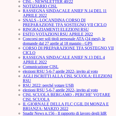
CISL - NEWSLETTER 40/22
NOTIZIARIO CISL
RASSEGNA SINDACALE ANIEF N.14 DEL 11
APRILE 2022
SNALS - LOCANDINA CORSO DI
PREPARAZIONE TFA SOSTEGNO VII CICLO
RINGRAZIAMENTI ELEZIONI RSU
ESITO VOTAZIONI RSU APRILE 2022
Concorsi per soli titoli personale ATA (24 mesi), le
domande dal 27 aprile al 18 maggio - GPS
CORSO DI PREPARAZIONE TFA SOSTEGNO VII
CICLO
RASSEGNA SINDACALE ANIEF N.13 DEL 4
APRILE 2022
Comunicazione CISL
elezioni RSU 5-6-7 aprile 2022- invito al voto
AGLI ISCRITTI ALLA CISL SCUOLA: ELEZIONI
RSU
RSU 2022: perché votare USB
elezioni RSU 5-6-7 aprile 2022- invito al voto
CISL SCUOLA BERGAMO - PERCHE' VOTARE
CISL SCUOLA
IL GIORNALE DELLA FLC CGIL DI MONZA E
BRIANZA: MARZO 2022
Snadir News n.156 - Il rapporto di lavoro degli IdR