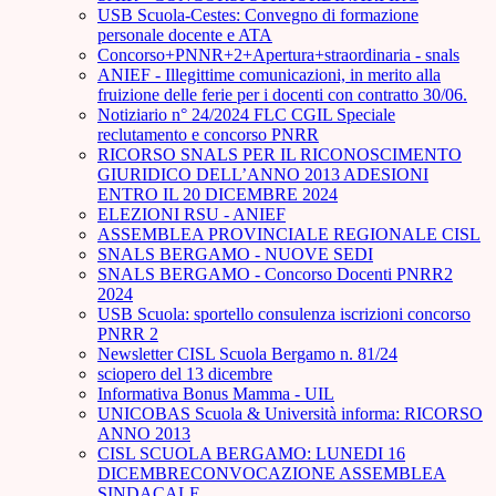
USB Scuola-Cestes: Convegno di formazione
personale docente e ATA
Concorso+PNNR+2+Apertura+straordinaria - snals
ANIEF - Illegittime comunicazioni, in merito alla
fruizione delle ferie per i docenti con contratto 30/06.
Notiziario n° 24/2024 FLC CGIL Speciale
reclutamento e concorso PNRR
RICORSO SNALS PER IL RICONOSCIMENTO
GIURIDICO DELL’ANNO 2013 ADESIONI
ENTRO IL 20 DICEMBRE 2024
ELEZIONI RSU - ANIEF
ASSEMBLEA PROVINCIALE REGIONALE CISL
SNALS BERGAMO - NUOVE SEDI
SNALS BERGAMO - Concorso Docenti PNRR2
2024
USB Scuola: sportello consulenza iscrizioni concorso
PNRR 2
Newsletter CISL Scuola Bergamo n. 81/24
sciopero del 13 dicembre
Informativa Bonus Mamma - UIL
UNICOBAS Scuola & Università informa: RICORSO
ANNO 2013
CISL SCUOLA BERGAMO: LUNEDI 16
DICEMBRECONVOCAZIONE ASSEMBLEA
SINDACALE