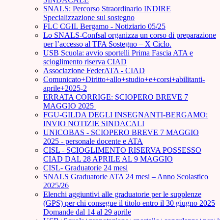
SNALS: Percorso Straordinario INDIRE
Specializzazione sul sostegno
FLC CGIL Bergamo - Notiziario 05/25
Lo SNALS-Confsal organizza un corso di preparazione
per l’accesso al TFA Sostegno – X Ciclo.
USB Scuola: avvio sportelli Prima Fascia ATA e
scioglimento riserva CIAD
Associazione FederATA - CIAD
Comunicato+Diritto+allo+studio+e+corsi+abilitanti-
aprile+2025-2
ERRATA CORRIGE: SCIOPERO BREVE 7
MAGGIO 2025
FGU-GILDA DEGLI INSEGNANTI-BERGAMO:
INVIO NOTIZIE SINDACALI
UNICOBAS - SCIOPERO BREVE 7 MAGGIO
2025 - personale docente e ATA
CISL - SCIOGLIMENTO RISERVA POSSESSO
CIAD DAL 28 APRILE AL 9 MAGGIO
CISL- Graduatorie 24 mesi
SNALS Graduatorie ATA 24 mesi – Anno Scolastico
2025/26
Elenchi aggiuntivi alle graduatorie per le supplenze
(GPS) per chi consegue il titolo entro il 30 giugno 2025
Domande dal 14 al 29 aprile