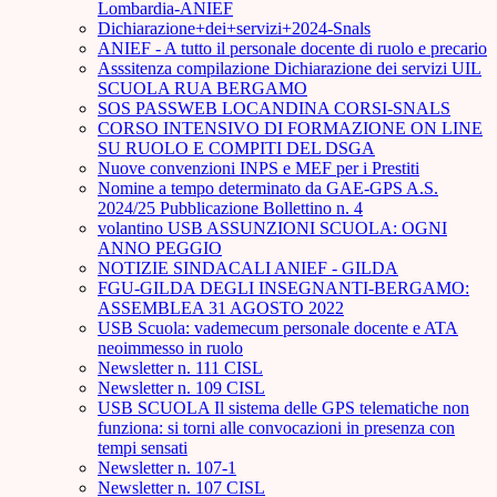
Lombardia-ANIEF
Dichiarazione+dei+servizi+2024-Snals
ANIEF - A tutto il personale docente di ruolo e precario
Asssitenza compilazione Dichiarazione dei servizi UIL
SCUOLA RUA BERGAMO
SOS PASSWEB LOCANDINA CORSI-SNALS
CORSO INTENSIVO DI FORMAZIONE ON LINE
SU RUOLO E COMPITI DEL DSGA
Nuove convenzioni INPS e MEF per i Prestiti
Nomine a tempo determinato da GAE-GPS A.S.
2024/25 Pubblicazione Bollettino n. 4
volantino USB ASSUNZIONI SCUOLA: OGNI
ANNO PEGGIO
NOTIZIE SINDACALI ANIEF - GILDA
FGU-GILDA DEGLI INSEGNANTI-BERGAMO:
ASSEMBLEA 31 AGOSTO 2022
USB Scuola: vademecum personale docente e ATA
neoimmesso in ruolo
Newsletter n. 111 CISL
Newsletter n. 109 CISL
USB SCUOLA Il sistema delle GPS telematiche non
funziona: si torni alle convocazioni in presenza con
tempi sensati
Newsletter n. 107-1
Newsletter n. 107 CISL