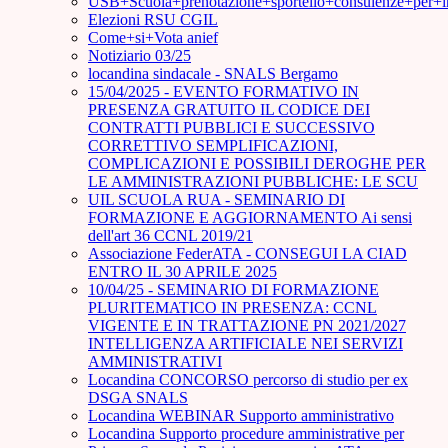
USB+Scuola+prenotazione+sportello+consulenze+per+
Elezioni RSU CGIL
Come+si+Vota anief
Notiziario 03/25
locandina sindacale - SNALS Bergamo
15/04/2025 - EVENTO FORMATIVO IN
PRESENZA GRATUITO IL CODICE DEI
CONTRATTI PUBBLICI E SUCCESSIVO
CORRETTIVO SEMPLIFICAZIONI,
COMPLICAZIONI E POSSIBILI DEROGHE PER
LE AMMINISTRAZIONI PUBBLICHE: LE SCU
UIL SCUOLA RUA - SEMINARIO DI
FORMAZIONE E AGGIORNAMENTO Ai sensi
dell'art 36 CCNL 2019/21
Associazione FederATA - CONSEGUI LA CIAD
ENTRO IL 30 APRILE 2025
10/04/25 - SEMINARIO DI FORMAZIONE
PLURITEMATICO IN PRESENZA: CCNL
VIGENTE E IN TRATTAZIONE PN 2021/2027
INTELLIGENZA ARTIFICIALE NEI SERVIZI
AMMINISTRATIVI
Locandina CONCORSO percorso di studio per ex
DSGA SNALS
Locandina WEBINAR Supporto amministrativo
Locandina Supporto procedure amministrative per