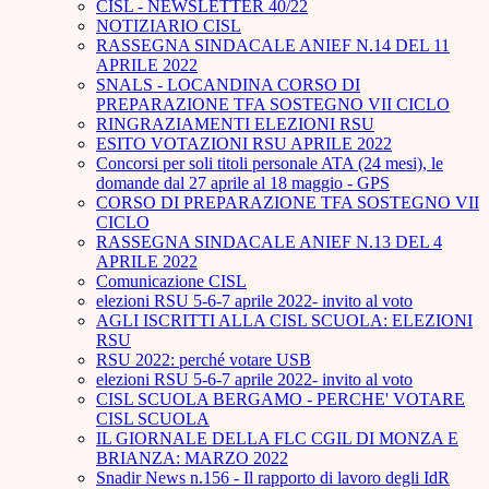
CISL - NEWSLETTER 40/22
NOTIZIARIO CISL
RASSEGNA SINDACALE ANIEF N.14 DEL 11
APRILE 2022
SNALS - LOCANDINA CORSO DI
PREPARAZIONE TFA SOSTEGNO VII CICLO
RINGRAZIAMENTI ELEZIONI RSU
ESITO VOTAZIONI RSU APRILE 2022
Concorsi per soli titoli personale ATA (24 mesi), le
domande dal 27 aprile al 18 maggio - GPS
CORSO DI PREPARAZIONE TFA SOSTEGNO VII
CICLO
RASSEGNA SINDACALE ANIEF N.13 DEL 4
APRILE 2022
Comunicazione CISL
elezioni RSU 5-6-7 aprile 2022- invito al voto
AGLI ISCRITTI ALLA CISL SCUOLA: ELEZIONI
RSU
RSU 2022: perché votare USB
elezioni RSU 5-6-7 aprile 2022- invito al voto
CISL SCUOLA BERGAMO - PERCHE' VOTARE
CISL SCUOLA
IL GIORNALE DELLA FLC CGIL DI MONZA E
BRIANZA: MARZO 2022
Snadir News n.156 - Il rapporto di lavoro degli IdR