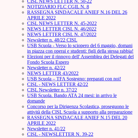
CISL NEWS LETTER N. 50-22
NOTIZIARIO FLC CGIL N. 8
RASSEGNA SINDACALE ANIEF N.16 DEL 26
APRILE 2022
CISL NEWS LETTER N. 45-2022
NEWS LETTER CISL N. 46/2022
NEWS LETTER CISL N. 47/2022
Newsletter n. 48/22 CISL
USB Scuola - Verso lo sciopero del 6 maggio, domani
in piazza con operai e studenti: figli della stessa rabbia!
Elezioni per il rinnovo dell' Assemblea dei Delegati del
Fondo Scuola Espero
Newsletter n. 42/22
NEWS LETTER 43/2022
USB Scuola – TFA Sostegno: preparati con noi!
CISL - NEWS LETTER 42/22
CISL Newsletter n. 37/22
USB Scuola. Bando ATA 24 mesi: in arrivo le
domande
Concorso per la Dirigenza Scolastica, proseguono le
attività della CISL Scuola a supporto alla preparazione
RASSEGNA SINDACALE ANIEF N.15 DEL 20
APRILE 2022
Newsletter n. 41/22
CISL - NEWSLETTER N. 39-22