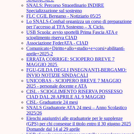
SNALS: Percorso Straordinario INDIRE
Specializzazione sul sostegno
FLC CGIL Bergamo - Notiziario 05/25
Lo SNALS-Confsal organizza un corso di preparazione
per l’accesso al TFA Sostegno – X Ciclo.
USB Scuola: avvio sportelli Prima Fascia ATA e
scioglimento riserva CIAD
Associazione FederATA - CIAD
Comunicato+Diritto+allo+studio+e+corsi+abilitanti-
aprile+2025-2
ERRATA CORRIGE: SCIOPERO BREVE 7
MAGGIO 2025
FGU-GILDA DEGLI INSEGNANTI-BERGAMO:
INVIO NOTIZIE SINDACALI
UNICOBAS - SCIOPERO BREVE 7 MAGGIO
2025 - personale docente e ATA
CISL - SCIOGLIMENTO RISERVA POSSESSO
CIAD DAL 28 APRILE AL 9 MAGGIO
CISL- Graduatorie 24 mesi
SNALS Graduatorie ATA 24 mesi – Anno Scolastico
2025/26
Elenchi aggiuntivi alle graduatorie per le supplenze
(GPS) per chi consegue il titolo entro il 30 giugno 2025
Domande dal 14 al 29 aprile