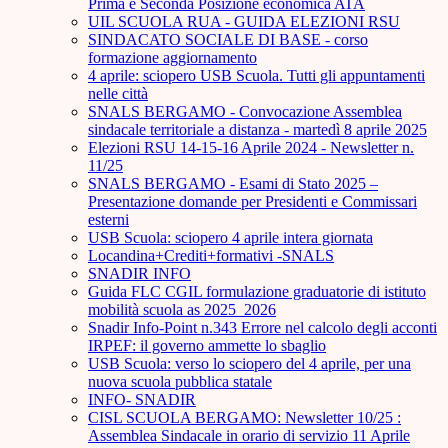
Prima e Seconda Posizione economica ATA
UIL SCUOLA RUA - GUIDA ELEZIONI RSU
SINDACATO SOCIALE DI BASE - corso
formazione aggiornamento
4 aprile: sciopero USB Scuola. Tutti gli appuntamenti
nelle città
SNALS BERGAMO - Convocazione Assemblea
sindacale territoriale a distanza - martedì 8 aprile 2025
Elezioni RSU 14-15-16 Aprile 2024 - Newsletter n.
11/25
SNALS BERGAMO - Esami di Stato 2025 –
Presentazione domande per Presidenti e Commissari
esterni
USB Scuola: sciopero 4 aprile intera giornata
Locandina+Crediti+formativi -SNALS
SNADIR INFO
Guida FLC CGIL formulazione graduatorie di istituto
mobilità scuola as 2025_2026
Snadir Info-Point n.343 Errore nel calcolo degli acconti
IRPEF: il governo ammette lo sbaglio
USB Scuola: verso lo sciopero del 4 aprile, per una
nuova scuola pubblica statale
INFO- SNADIR
CISL SCUOLA BERGAMO: Newsletter 10/25 :
Assemblea Sindacale in orario di servizio 11 Aprile