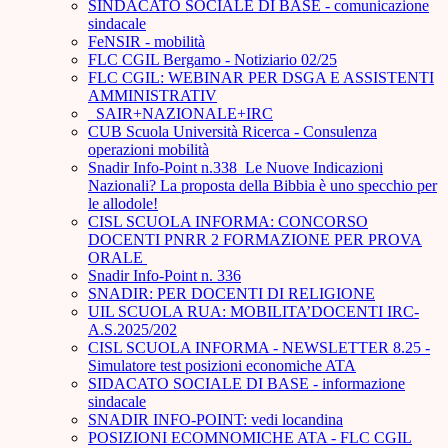
SINDACATO SOCIALE DI BASE - comunicazione
sindacale
FeNSIR - mobilità
FLC CGIL Bergamo - Notiziario 02/25
FLC CGIL: WEBINAR PER DSGA E ASSISTENTI
AMMINISTRATIV
_SAIR+NAZIONALE+IRC
CUB Scuola Università Ricerca - Consulenza
operazioni mobilità
Snadir Info-Point n.338 Le Nuove Indicazioni
Nazionali? La proposta della Bibbia è uno specchio per
le allodole!
CISL SCUOLA INFORMA: CONCORSO
DOCENTI PNRR 2 FORMAZIONE PER PROVA
ORALE ­
Snadir Info-Point n. 336
SNADIR: PER DOCENTI DI RELIGIONE
UIL SCUOLA RUA: MOBILITA’DOCENTI IRC-
A.S.2025/202
CISL SCUOLA INFORMA - NEWSLETTER 8.25 -
Simulatore test posizioni economiche ATA
SIDACATO SOCIALE DI BASE - informazione
sindacale
SNADIR INFO-POINT: vedi locandina
POSIZIONI ECOMNOMICHE ATA - FLC CGIL