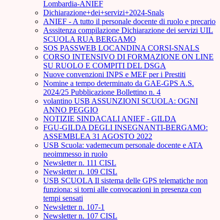
Lombardia-ANIEF
Dichiarazione+dei+servizi+2024-Snals
ANIEF - A tutto il personale docente di ruolo e precario
Asssitenza compilazione Dichiarazione dei servizi UIL
SCUOLA RUA BERGAMO
SOS PASSWEB LOCANDINA CORSI-SNALS
CORSO INTENSIVO DI FORMAZIONE ON LINE
SU RUOLO E COMPITI DEL DSGA
Nuove convenzioni INPS e MEF per i Prestiti
Nomine a tempo determinato da GAE-GPS A.S.
2024/25 Pubblicazione Bollettino n. 4
volantino USB ASSUNZIONI SCUOLA: OGNI
ANNO PEGGIO
NOTIZIE SINDACALI ANIEF - GILDA
FGU-GILDA DEGLI INSEGNANTI-BERGAMO:
ASSEMBLEA 31 AGOSTO 2022
USB Scuola: vademecum personale docente e ATA
neoimmesso in ruolo
Newsletter n. 111 CISL
Newsletter n. 109 CISL
USB SCUOLA Il sistema delle GPS telematiche non
funziona: si torni alle convocazioni in presenza con
tempi sensati
Newsletter n. 107-1
Newsletter n. 107 CISL