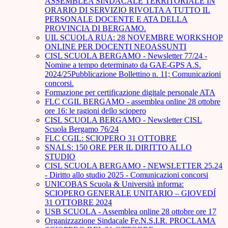
ASSEMBLEA SINDACALE TERRITORIALE IN
ORARIO DI SERVIZIO RIVOLTA A TUTTO IL
PERSONALE DOCENTE E ATA DELLA
PROVINCIA DI BERGAMO.
UIL SCUOLA RUA: 28 NOVEMBRE WORKSHOP
ONLINE PER DOCENTI NEOASSUNTI
CISL SCUOLA BERGAMO - Newsletter 77/24 -
Nomine a tempo determinato da GAE-GPS A.S.
2024/25Pubblicazione Bollettino n. 11; Comunicazioni
concorsi.
Formazione per certificazione digitale personale ATA
FLC CGIL BERGAMO - assemblea online 28 ottobre
ore 16: le ragioni dello sciopero
CISL SCUOLA BERGAMO - Newsletter CISL
Scuola Bergamo 76/24
FLC CGIL: SCIOPERO 31 OTTOBRE
SNALS: 150 ORE PER IL DIRITTO ALLO
STUDIO
CISL SCUOLA BERGAMO - NEWSLETTER 25.24
- Diritto allo studio 2025 - Comunicazioni concorsi
UNICOBAS Scuola & Università informa:
SCIOPERO GENERALE UNITARIO – GIOVEDÍ
31 OTTOBRE 2024
USB SCUOLA - Assemblea online 28 ottobre ore 17
Organizzazione Sindacale Fe.N.S.I.R. PROCLAMA