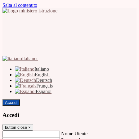
Salta al contenuto
Italiano
Italiano
English
Deutsch
Français
Español
Accedi
Accedi
button close
×
Nome Utente