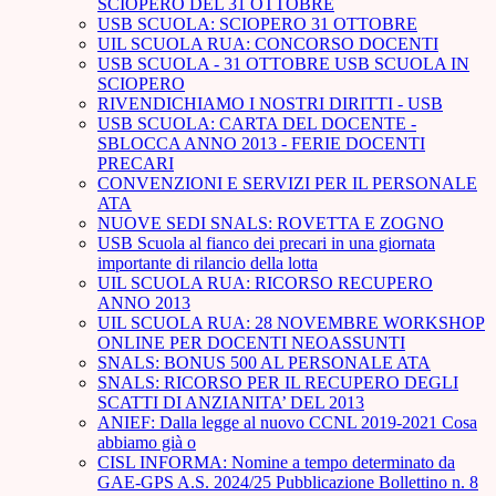
SCIOPERO DEL 31 OTTOBRE
USB SCUOLA: SCIOPERO 31 OTTOBRE
UIL SCUOLA RUA: CONCORSO DOCENTI
USB SCUOLA - 31 OTTOBRE USB SCUOLA IN
SCIOPERO
RIVENDICHIAMO I NOSTRI DIRITTI - USB
USB SCUOLA: CARTA DEL DOCENTE -
SBLOCCA ANNO 2013 - FERIE DOCENTI
PRECARI
CONVENZIONI E SERVIZI PER IL PERSONALE
ATA
NUOVE SEDI SNALS: ROVETTA E ZOGNO
USB Scuola al fianco dei precari in una giornata
importante di rilancio della lotta
UIL SCUOLA RUA: RICORSO RECUPERO
ANNO 2013
UIL SCUOLA RUA: 28 NOVEMBRE WORKSHOP
ONLINE PER DOCENTI NEOASSUNTI
SNALS: BONUS 500 AL PERSONALE ATA
SNALS: RICORSO PER IL RECUPERO DEGLI
SCATTI DI ANZIANITA’ DEL 2013
ANIEF: Dalla legge al nuovo CCNL 2019-2021 Cosa
abbiamo già o
CISL INFORMA: Nomine a tempo determinato da
GAE-GPS A.S. 2024/25 Pubblicazione Bollettino n. 8