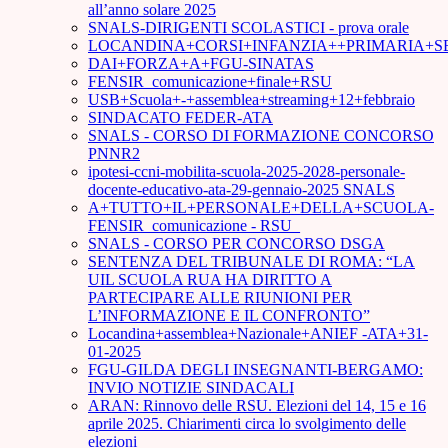
all’anno solare 2025
SNALS-DIRIGENTI SCOLASTICI - prova orale
LOCANDINA+CORSI+INFANZIA++PRIMARIA+S
DAI+FORZA+A+FGU-SINATAS
FENSIR_comunicazione+finale+RSU
USB+Scuola+-+assemblea+streaming+12+febbraio
SINDACATO FEDER-ATA
SNALS - CORSO DI FORMAZIONE CONCORSO
PNNR2
ipotesi-ccni-mobilita-scuola-2025-2028-personale-
docente-educativo-ata-29-gennaio-2025 SNALS
A+TUTTO+IL+PERSONALE+DELLA+SCUOLA-
FENSIR_comunicazione - RSU_
SNALS - CORSO PER CONCORSO DSGA
SENTENZA DEL TRIBUNALE DI ROMA: “LA
UIL SCUOLA RUA HA DIRITTO A
PARTECIPARE ALLE RIUNIONI PER
L’INFORMAZIONE E IL CONFRONTO”
Locandina+assemblea+Nazionale+ANIEF -ATA+31-
01-2025
FGU-GILDA DEGLI INSEGNANTI-BERGAMO:
INVIO NOTIZIE SINDACALI
ARAN: Rinnovo delle RSU. Elezioni del 14, 15 e 16
aprile 2025. Chiarimenti circa lo svolgimento delle
elezioni