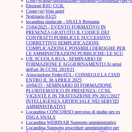
USB+Scuola+prenotazione+sportello+consulenze+per+
Elezioni RSU CGIL
Come+si+Vota anief
Notiziario 03/25
locandina sindacale - SNALS Bergamo
15/04/2025 - EVENTO FORMATIVO IN
PRESENZA GRATUITO IL CODICE DEI
CONTRATTI PUBBLICI E SUCCESSIVO
CORRETTIVO SEMPLIFICAZIONI,
COMPLICAZIONI E POSSIBILI DEROGHE PER
LE AMMINISTRAZIONI PUBBLICHE: LE SCU
UIL SCUOLA RUA - SEMINARIO DI
FORMAZIONE E AGGIORNAMENTO Ai sensi
dell'art 36 CCNL 2019/21
Associazione FederATA - CONSEGUI LA CIAD
ENTRO IL 30 APRILE 2025
10/04/25 - SEMINARIO DI FORMAZIONE
PLURITEMATICO IN PRESENZA: CCNL
VIGENTE E IN TRATTAZIONE PN 2021/2027
INTELLIGENZA ARTIFICIALE NEI SERVIZI
AMMINISTRATIVI
Locandina CONCORSO percorso di studio per ex
DSGA SNALS
Locandina WEBINAR Supporto amministrativo
Locandina Supporto procedure amministrative per