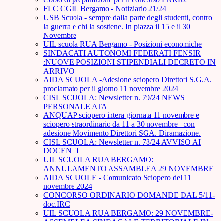
FLC CGIL Bergamo - Notiziario 21/24
USB Scuola - sempre dalla parte degli studenti, contro
la guerra e chi la sostiene. In piazza il 15 e il 30
Novembre
UIL scuola RUA Bergamo - Posizioni economiche
SINDACATI AUTONOMI FEDERATI FENSIR
:NUOVE POSIZIONI STIPENDIALI DECRETO IN
ARRIVO
AIDA SCUOLA -Adesione sciopero Direttori S.G.A.
proclamato per il giorno 11 novembre 2024
CISL SCUOLA: Newsletter n. 79/24 NEWS
PERSONALE ATA
ANQUAP sciopero intera giornata 11 novembre e
sciopero straordinario da 11 a 30 novembre_ con
adesione Movimento Direttori SGA. Diramazione.
CISL SCUOLA: Newsletter n. 78/24 AVVISO AI
DOCENTI
UIL SCUOLA RUA BERGAMO:
ANNULAMENTO ASSAMBLEA 29 NOVEMBRE
AIDA SCUOLE - Comunicato Sciopero del 11
novembre 2024
CONCORSO ORDINARIO DOMANDE DAL 5/11-
doc.IRC
UIL SCUOLA RUA BERGAMO: 29 NOVEMBRE-