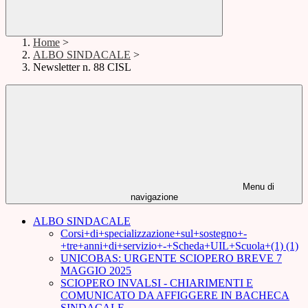
Home
>
ALBO SINDACALE
>
Newsletter n. 88 CISL
Menu di
navigazione
ALBO SINDACALE
Corsi+di+specializzazione+sul+sostegno+-
+tre+anni+di+servizio+-+Scheda+UIL+Scuola+(1) (1)
UNICOBAS: URGENTE SCIOPERO BREVE 7
MAGGIO 2025
SCIOPERO INVALSI - CHIARIMENTI E
COMUNICATO DA AFFIGGERE IN BACHECA
SINDACALE