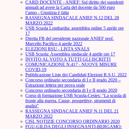
CARD DOCENTE - ANIEF: Sul diritto dei supplenti
annuali ad avere la Carta del docente da 500 euro
l’anno - Giustizia è fatta
RASSEGNA SINDACALE ANIEF N.12 DEL 28
MARZO 2022
USB Scuola Lombardia: assemblea online 5 aprile ore
17
Diretta FB del presidente nazionale ANIEF prof.
Marcello Pacifico 4 aprile 2022
ELEZIONI RSU - LISTA SNALS
USB Scuola: Assemblea sindacale 4 aprile ore 17
INVITO AL VOTO A TUTTI GLI ISCRITTI
COMUNICAZIONE N.417 - NUOVE MISURE
COVID-19
Pubblicazione Liste dei Candidati Elezioni R.S.U. 2022
Concorso ordinario secondaria di I e II grado 2020 –
Estrazione lettera per prova orale
Concorso ordinario secondaria di I e II grado 2020
Corso di formazione USB Scuola-Cestes: "La scuola di
fronte alla guerra. Cause, prospettive, strumenti di
analisi"
RASSEGNA SINDACALE ANIEF N.11 DEL 21
MARZO 2022
CISL NOTIZIE CONCORSO ORDINARIO 2020
FGU-GILDA DEGLI INSEGNANTI-BERGAMO: