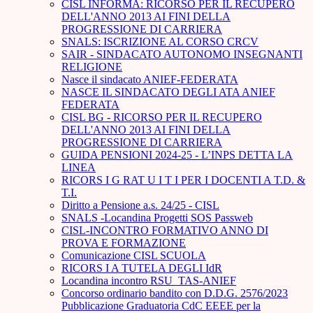
CISL INFORMA: RICORSO PER IL RECUPERO
DELL'ANNO 2013 AI FINI DELLA
PROGRESSIONE DI CARRIERA
SNALS: ISCRIZIONE AL CORSO CRCV
SAIR - SINDACATO AUTONOMO INSEGNANTI
RELIGIONE
Nasce il sindacato ANIEF-FEDERATA
NASCE IL SINDACATO DEGLI ATA ANIEF
FEDERATA
CISL BG - RICORSO PER IL RECUPERO
DELL'ANNO 2013 AI FINI DELLA
PROGRESSIONE DI CARRIERA
GUIDA PENSIONI 2024-25 - L’INPS DETTA LA
LINEA
RICORS I G RAT U I T I PER I DOCENTI A T.D. &
T.I.
Diritto a Pensione a.s. 24/25 - CISL
SNALS -Locandina Progetti SOS Passweb
CISL-INCONTRO FORMATIVO ANNO DI
PROVA E FORMAZIONE
Comunicazione CISL SCUOLA
RICORS I A TUTELA DEGLI IdR
Locandina incontro RSU_TAS-ANIEF
Concorso ordinario bandito con D.D.G. 2576/2023
Pubblicazione Graduatoria CdC EEEE per la