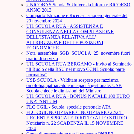
UNICOBAS Scuola & Università informa: RICORSO
ANNO 2013
Comparto Istruzione e Ricerca - sciopero generale del
29 novembre 2024
UIL SCUOLA RUA - ASSISTENZA E
CONSULENZA NELLA COMPILAZIONE
DELL’ISTANZA RELATIVA ALL’
ATTRIBUZIONE DELLE POSIZIONI
ECONOMICHE
Nota_assemblea_SGB_SCUOLA_25_novembre fuori
orario di servizio
UIL SCUOLA RUA BERGAMO - Invito al Seminario
“Il Ruolo della RSU nel nuovo CCNL Scuola: parte
normativa”
USB SCUOLA - Valditara sospeso per razzismo,
omofobia, patriarcato e incapacità gestionale. USB
Scuola chiede le dimissioni del Ministro
UIL SCUOLA RUA - BONUS NATALE 100 EURO
UNATANTUM
FLC CGIL - Scuola, speciale personale ATA
FLC CGIL NOTIZIARIO - NOTIZIARIO 22/24 -
URGENTE SPECIALE DIRITTO ALLO STUDIO
Notiziario n. 22 SCADENZA IL 15 NOVEMBRE
2024
Corso di preparazione per il concorso PNRR2