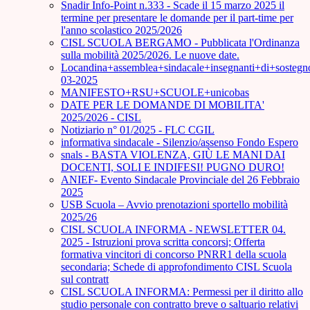
Snadir Info-Point n.333 - Scade il 15 marzo 2025 il
termine per presentare le domande per il part-time per
l'anno scolastico 2025/2026
CISL SCUOLA BERGAMO - Pubblicata l'Ordinanza
sulla mobilità 2025/2026. Le nuove date.
Locandina+assemblea+sindacale+insegnanti+di+sostegn
03-2025
MANIFESTO+RSU+SCUOLE+unicobas
DATE PER LE DOMANDE DI MOBILITA'
2025/2026 - CISL
Notiziario n° 01/2025 - FLC CGIL
informativa sindacale - Silenzio/assenso Fondo Espero
snals - BASTA VIOLENZA, GIÙ LE MANI DAI
DOCENTI, SOLI E INDIFESI! PUGNO DURO!
ANIEF- Evento Sindacale Provinciale del 26 Febbraio
2025
USB Scuola – Avvio prenotazioni sportello mobilità
2025/26
CISL SCUOLA INFORMA - NEWSLETTER 04.
2025 - Istruzioni prova scritta concorsi; Offerta
formativa vincitori di concorso PNRR1 della scuola
secondaria; Schede di approfondimento CISL Scuola
sul contratt
CISL SCUOLA INFORMA: Permessi per il diritto allo
studio personale con contratto breve o saltuario relativi