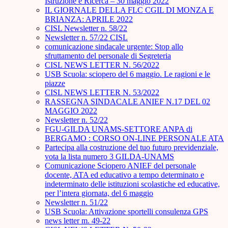
Istruzione e Ricerca – 30 maggio 2022
IL GIORNALE DELLA FLC CGIL DI MONZA E
BRIANZA: APRILE 2022
CISL Newsletter n. 58/22
Newsletter n. 57/22 CISL
comunicazione sindacale urgente: Stop allo
sfruttamento del personale di Segreteria
CISL NEWS LETTER N. 56/2022
USB Scuola: sciopero del 6 maggio. Le ragioni e le
piazze
CISL NEWS LETTER N. 53/2022
RASSEGNA SINDACALE ANIEF N.17 DEL 02
MAGGIO 2022
Newsletter n. 52/22
FGU-GILDA UNAMS-SETTORE ANPA di
BERGAMO : CORSO ON-LINE PERSONALE ATA
Partecipa alla costruzione del tuo futuro previdenziale,
vota la lista numero 3 GILDA-UNAMS
Comunicazione Sciopero ANIEF del personale
docente, ATA ed educativo a tempo determinato e
indeterminato delle istituzioni scolastiche ed educative,
per l’intera giornata, del 6 maggio
Newsletter n. 51/22
USB Scuola: Attivazione sportelli consulenza GPS
news letter m. 49-22