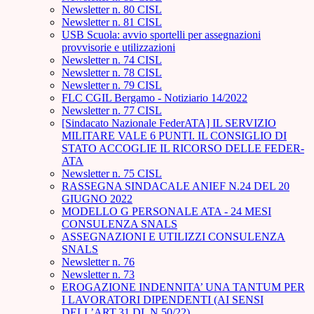
Newsletter n. 80 CISL
Newsletter n. 81 CISL
USB Scuola: avvio sportelli per assegnazioni
provvisorie e utilizzazioni
Newsletter n. 74 CISL
Newsletter n. 78 CISL
Newsletter n. 79 CISL
FLC CGIL Bergamo - Notiziario 14/2022
Newsletter n. 77 CISL
[Sindacato Nazionale FederATA] IL SERVIZIO
MILITARE VALE 6 PUNTI. IL CONSIGLIO DI
STATO ACCOGLIE IL RICORSO DELLE FEDER-
ATA
Newsletter n. 75 CISL
RASSEGNA SINDACALE ANIEF N.24 DEL 20
GIUGNO 2022
MODELLO G PERSONALE ATA - 24 MESI
CONSULENZA SNALS
ASSEGNAZIONI E UTILIZZI CONSULENZA
SNALS
Newsletter n. 76
Newsletter n. 73
EROGAZIONE INDENNITA’ UNA TANTUM PER
I LAVORATORI DIPENDENTI (AI SENSI
DELL’ART.31 DL N.50/22)