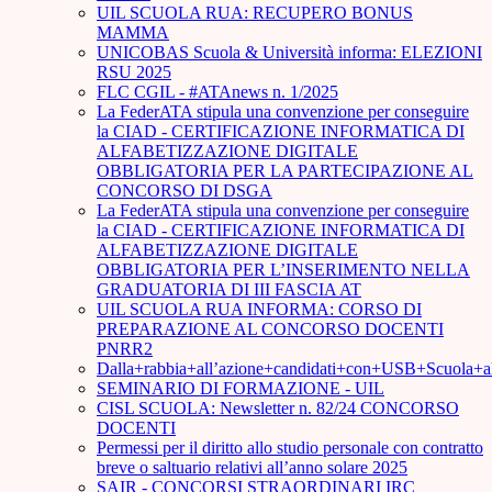
UIL SCUOLA RUA: RECUPERO BONUS
MAMMA
UNICOBAS Scuola & Università informa: ELEZIONI
RSU 2025
FLC CGIL - #ATAnews n. 1/2025
La FederATA stipula una convenzione per conseguire
la CIAD - CERTIFICAZIONE INFORMATICA DI
ALFABETIZZAZIONE DIGITALE
OBBLIGATORIA PER LA PARTECIPAZIONE AL
CONCORSO DI DSGA
La FederATA stipula una convenzione per conseguire
la CIAD - CERTIFICAZIONE INFORMATICA DI
ALFABETIZZAZIONE DIGITALE
OBBLIGATORIA PER L’INSERIMENTO NELLA
GRADUATORIA DI III FASCIA AT
UIL SCUOLA RUA INFORMA: CORSO DI
PREPARAZIONE AL CONCORSO DOCENTI
PNRR2
Dalla+rabbia+all’azione+candidati+con+USB+Scuola+
SEMINARIO DI FORMAZIONE - UIL
CISL SCUOLA: Newsletter n. 82/24 CONCORSO
DOCENTI
Permessi per il diritto allo studio personale con contratto
breve o saltuario relativi all’anno solare 2025
SAIR - CONCORSI STRAORDINARI IRC