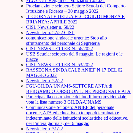
FLC CGIL Bergamo - Notiziario 10/2022
Proclamazione sciopero Settore Scuola del Comparto
Istruzione e Ricerca – 30 maggio 2022
IL GIORNALE DELLA FLC CGIL DI MONZA E
BRIANZA: APRILE 2022
CISL Newsletter n. 58/22
Newsletter n. 57/22 CISL
comunicazione sindacale urgente: Stop allo
sfruttamento del personale di Segreteria
CISL NEWS LETTER N. 56/2022
USB Scuola: sciopero del 6 maggio. Le ragioni e le
piazze
CISL NEWS LETTER N. 53/2022
RASSEGNA SINDACALE ANIEF N.17 DEL 02
MAGGIO 2022
Newsletter n. 52/22
FGU-GILDA UNAMS-SETTORE ANPA di
BERGAMO : CORSO ON-LINE PERSONALE ATA
Partecipa alla costruzione del tuo futuro previdenziale,
vota la lista numero 3 GILDA-UNAMS
Comunicazione Sciopero ANIEF del personale
docente, ATA ed educativo a tempo determinato e
indeterminato delle istituzioni scolastiche ed educative,
per l’intera giornata, del 6 maggio
Newsletter n. 51/22