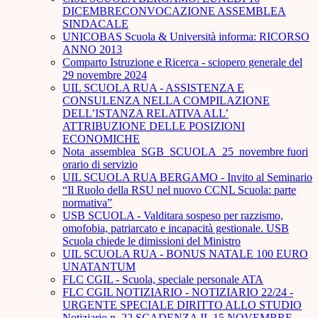
DICEMBRECONVOCAZIONE ASSEMBLEA
SINDACALE
UNICOBAS Scuola & Università informa: RICORSO
ANNO 2013
Comparto Istruzione e Ricerca - sciopero generale del
29 novembre 2024
UIL SCUOLA RUA - ASSISTENZA E
CONSULENZA NELLA COMPILAZIONE
DELL’ISTANZA RELATIVA ALL’
ATTRIBUZIONE DELLE POSIZIONI
ECONOMICHE
Nota_assemblea_SGB_SCUOLA_25_novembre fuori
orario di servizio
UIL SCUOLA RUA BERGAMO - Invito al Seminario
“Il Ruolo della RSU nel nuovo CCNL Scuola: parte
normativa”
USB SCUOLA - Valditara sospeso per razzismo,
omofobia, patriarcato e incapacità gestionale. USB
Scuola chiede le dimissioni del Ministro
UIL SCUOLA RUA - BONUS NATALE 100 EURO
UNATANTUM
FLC CGIL - Scuola, speciale personale ATA
FLC CGIL NOTIZIARIO - NOTIZIARIO 22/24 -
URGENTE SPECIALE DIRITTO ALLO STUDIO
Notiziario n. 22 SCADENZA IL 15 NOVEMBRE