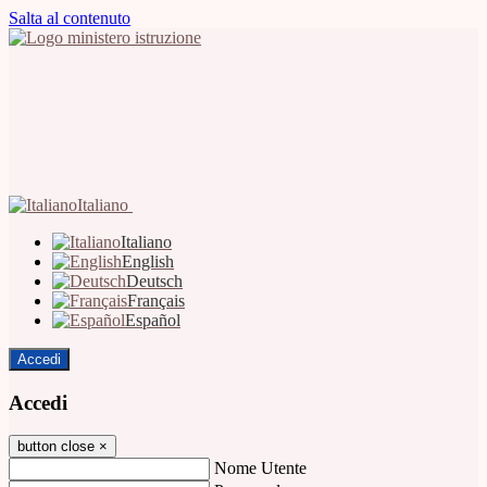
Salta al contenuto
Italiano
Italiano
English
Deutsch
Français
Español
Accedi
Accedi
button close
×
Nome Utente