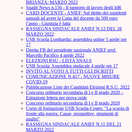
BRIANZA: MARZO 2022
Snadir News n.156 - Il rapporto di lavoro degli IdR
CARD DOCENTE - ANIEF: Sul diritto dei supplenti
annuali ad avere la Carta del docente da 500 euro
l’anno - Giustizia è fatta
RASSEGNA SINDACALE ANIEF N.12 DEL 28
MARZO 2022
USB Scuola Lombardia: assemblea online 5 aprile ore
17
Diretta FB del presidente nazionale ANIEF prof.
Marcello Pacifico 4 aprile 2022
ELEZIONI RSU - LISTA SNALS
USB Scuola: Assemblea sindacale 4 aprile ore 17
INVITO AL VOTO A TUTTI GLI ISCRITTI
COMUNICAZIONE N.417 - NUOVE MISURE
COVID-19
Pubblicazione Liste dei Candidati Elezioni R.S.U. 2022
Concorso ordinario secondaria di I e II grado 2020 –
Estrazione lettera per prova orale
Concorso ordinario secondaria di I e II grado 2020
Corso di formazione USB Scuola-Cestes: "La scuola di
fronte alla guerra. Cause, prospettive, strumenti di
analisi"
RASSEGNA SINDACALE ANIEF N.11 DEL 21
MARZO 2022