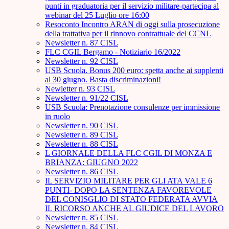
punti in graduatoria per il servizio militare-partecipa al
webinar del 25 Luglio ore 16:00
Resoconto Incontro ARAN di oggi sulla prosecuzione
della trattativa per il rinnovo contrattuale del CCNL
Newsletter n. 87 CISL
FLC CGIL Bergamo - Notiziario 16/2022
Newsletter n. 92 CISL
USB Scuola. Bonus 200 euro: spetta anche ai supplenti
al 30 giugno. Basta discriminazioni!
Newletter n. 93 CISL
Newsletter n. 91/22 CISL
USB Scuola: Prenotazione consulenze per immissione
in ruolo
Newsletter n. 90 CISL
Newsletter n. 89 CISL
Newsletter n. 88 CISL
L GIORNALE DELLA FLC CGIL DI MONZA E
BRIANZA: GIUGNO 2022
Newsletter n. 86 CISL
IL SERVIZIO MILITARE PER GLI ATA VALE 6
PUNTI- DOPO LA SENTENZA FAVOREVOLE
DEL CONISGLIO DI STATO FEDERATA AVVIA
IL RICORSO ANCHE AL GIUDICE DEL LAVORO
Newsletter n. 85 CISL
Newsletter n. 84 CISL