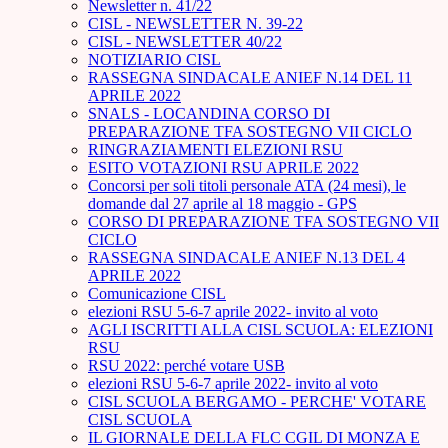
Newsletter n. 41/22
CISL - NEWSLETTER N. 39-22
CISL - NEWSLETTER 40/22
NOTIZIARIO CISL
RASSEGNA SINDACALE ANIEF N.14 DEL 11
APRILE 2022
SNALS - LOCANDINA CORSO DI
PREPARAZIONE TFA SOSTEGNO VII CICLO
RINGRAZIAMENTI ELEZIONI RSU
ESITO VOTAZIONI RSU APRILE 2022
Concorsi per soli titoli personale ATA (24 mesi), le
domande dal 27 aprile al 18 maggio - GPS
CORSO DI PREPARAZIONE TFA SOSTEGNO VII
CICLO
RASSEGNA SINDACALE ANIEF N.13 DEL 4
APRILE 2022
Comunicazione CISL
elezioni RSU 5-6-7 aprile 2022- invito al voto
AGLI ISCRITTI ALLA CISL SCUOLA: ELEZIONI
RSU
RSU 2022: perché votare USB
elezioni RSU 5-6-7 aprile 2022- invito al voto
CISL SCUOLA BERGAMO - PERCHE' VOTARE
CISL SCUOLA
IL GIORNALE DELLA FLC CGIL DI MONZA E