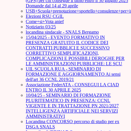
(GPS) per chi consegue il titolo entro il 30 giugno 2025
Domande dal 14 al 29 aprile
USB+Scuola+prenotazione+sportello+consulenze+per+
Elezioni RSU CGIL
Come+si+Vota anief
Notiziario 03/25
locandina sindacale - SNALS Bergamo
15/04/2025 - EVENTO FORMATIVO IN
PRESENZA GRATUITO IL CODICE DEI
CONTRATTI PUBBLICI E SUCCESSIVO
CORRETTIVO SEMPLIFICAZIONI,
COMPLICAZIONI E POSSIBILI DEROGHE PER
LE AMMINISTRAZIONI PUBBLICHE: LE SCU
UIL SCUOLA RUA - SEMINARIO DI
FORMAZIONE E AGGIORNAMENTO Ai sensi
dell'art 36 CCNL 2019/21
Associazione FederATA - CONSEGUI LA CIAD
ENTRO IL 30 APRILE 2025
10/04/25 - SEMINARIO DI FORMAZIONE
PLURITEMATICO IN PRESENZA: CCNL
VIGENTE E IN TRATTAZIONE PN 2021/2027
INTELLIGENZA ARTIFICIALE NEI SERVIZI
AMMINISTRATIVI
Locandina CONCORSO percorso di studio per ex
DSGA SNALS