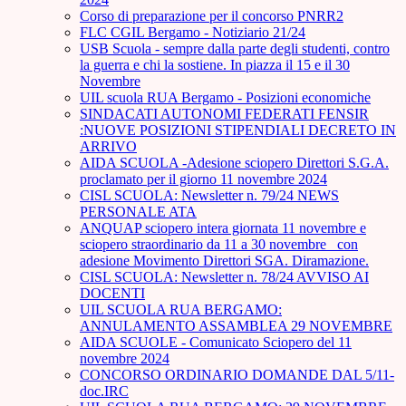
Corso di preparazione per il concorso PNRR2
FLC CGIL Bergamo - Notiziario 21/24
USB Scuola - sempre dalla parte degli studenti, contro
la guerra e chi la sostiene. In piazza il 15 e il 30
Novembre
UIL scuola RUA Bergamo - Posizioni economiche
SINDACATI AUTONOMI FEDERATI FENSIR
:NUOVE POSIZIONI STIPENDIALI DECRETO IN
ARRIVO
AIDA SCUOLA -Adesione sciopero Direttori S.G.A.
proclamato per il giorno 11 novembre 2024
CISL SCUOLA: Newsletter n. 79/24 NEWS
PERSONALE ATA
ANQUAP sciopero intera giornata 11 novembre e
sciopero straordinario da 11 a 30 novembre_ con
adesione Movimento Direttori SGA. Diramazione.
CISL SCUOLA: Newsletter n. 78/24 AVVISO AI
DOCENTI
UIL SCUOLA RUA BERGAMO:
ANNULAMENTO ASSAMBLEA 29 NOVEMBRE
AIDA SCUOLE - Comunicato Sciopero del 11
novembre 2024
CONCORSO ORDINARIO DOMANDE DAL 5/11-
doc.IRC