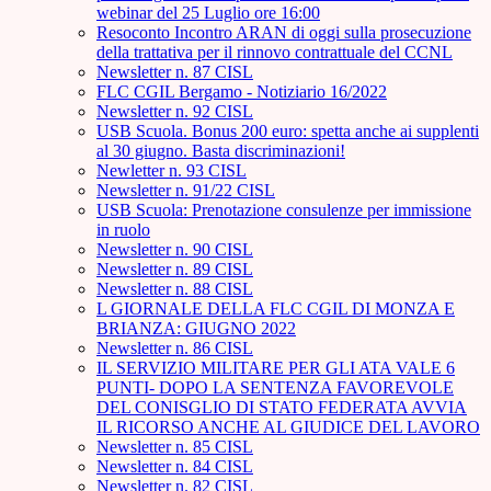
webinar del 25 Luglio ore 16:00
Resoconto Incontro ARAN di oggi sulla prosecuzione
della trattativa per il rinnovo contrattuale del CCNL
Newsletter n. 87 CISL
FLC CGIL Bergamo - Notiziario 16/2022
Newsletter n. 92 CISL
USB Scuola. Bonus 200 euro: spetta anche ai supplenti
al 30 giugno. Basta discriminazioni!
Newletter n. 93 CISL
Newsletter n. 91/22 CISL
USB Scuola: Prenotazione consulenze per immissione
in ruolo
Newsletter n. 90 CISL
Newsletter n. 89 CISL
Newsletter n. 88 CISL
L GIORNALE DELLA FLC CGIL DI MONZA E
BRIANZA: GIUGNO 2022
Newsletter n. 86 CISL
IL SERVIZIO MILITARE PER GLI ATA VALE 6
PUNTI- DOPO LA SENTENZA FAVOREVOLE
DEL CONISGLIO DI STATO FEDERATA AVVIA
IL RICORSO ANCHE AL GIUDICE DEL LAVORO
Newsletter n. 85 CISL
Newsletter n. 84 CISL
Newsletter n. 82 CISL