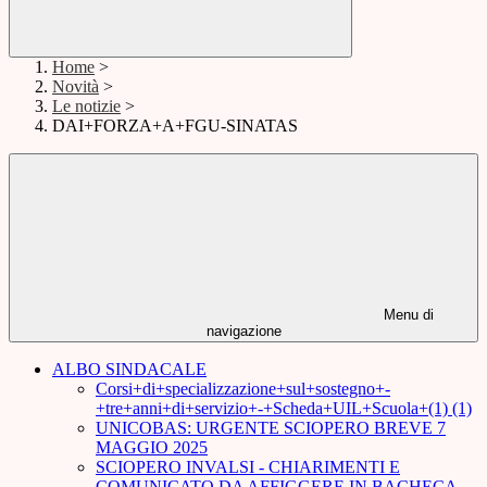
Home
>
Novità
>
Le notizie
>
DAI+FORZA+A+FGU-SINATAS
Menu di
navigazione
ALBO SINDACALE
Corsi+di+specializzazione+sul+sostegno+-
+tre+anni+di+servizio+-+Scheda+UIL+Scuola+(1) (1)
UNICOBAS: URGENTE SCIOPERO BREVE 7
MAGGIO 2025
SCIOPERO INVALSI - CHIARIMENTI E
COMUNICATO DA AFFIGGERE IN BACHECA