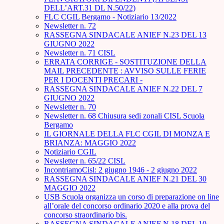
DELL’ART.31 DL N.50/22)
FLC CGIL Bergamo - Notiziario 13/2022
Newsletter n. 72
RASSEGNA SINDACALE ANIEF N.23 DEL 13
GIUGNO 2022
Newsletter n. 71 CISL
ERRATA CORRIGE - SOSTITUZIONE DELLA
MAIL PRECEDENTE : AVVISO SULLE FERIE
PER I DOCENTI PRECARI -
RASSEGNA SINDACALE ANIEF N.22 DEL 7
GIUGNO 2022
Newsletter n. 70
Newsletter n. 68 Chiusura sedi zonali CISL Scuola
Bergamo
IL GIORNALE DELLA FLC CGIL DI MONZA E
BRIANZA: MAGGIO 2022
Notiziario CGIL
Newsletter n. 65/22 CISL
IncontriamoCisl: 2 giugno 1946 - 2 giugno 2022
RASSEGNA SINDACALE ANIEF N.21 DEL 30
MAGGIO 2022
USB Scuola organizza un corso di preparazione on line
all’orale del concorso ordinario 2020 e alla prova del
concorso straordinario bis.
RASSEGNA SINDACALE ANIEF N.18 DEL 10