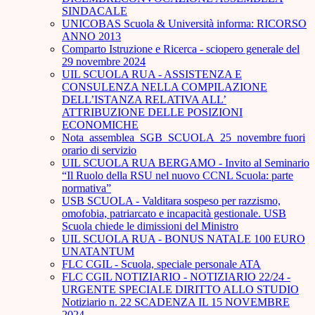
SINDACALE
UNICOBAS Scuola & Università informa: RICORSO
ANNO 2013
Comparto Istruzione e Ricerca - sciopero generale del
29 novembre 2024
UIL SCUOLA RUA - ASSISTENZA E
CONSULENZA NELLA COMPILAZIONE
DELL’ISTANZA RELATIVA ALL’
ATTRIBUZIONE DELLE POSIZIONI
ECONOMICHE
Nota_assemblea_SGB_SCUOLA_25_novembre fuori
orario di servizio
UIL SCUOLA RUA BERGAMO - Invito al Seminario
“Il Ruolo della RSU nel nuovo CCNL Scuola: parte
normativa”
USB SCUOLA - Valditara sospeso per razzismo,
omofobia, patriarcato e incapacità gestionale. USB
Scuola chiede le dimissioni del Ministro
UIL SCUOLA RUA - BONUS NATALE 100 EURO
UNATANTUM
FLC CGIL - Scuola, speciale personale ATA
FLC CGIL NOTIZIARIO - NOTIZIARIO 22/24 -
URGENTE SPECIALE DIRITTO ALLO STUDIO
Notiziario n. 22 SCADENZA IL 15 NOVEMBRE
2024