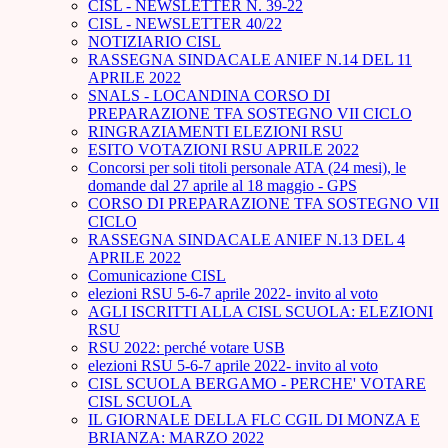
CISL - NEWSLETTER N. 39-22
CISL - NEWSLETTER 40/22
NOTIZIARIO CISL
RASSEGNA SINDACALE ANIEF N.14 DEL 11
APRILE 2022
SNALS - LOCANDINA CORSO DI
PREPARAZIONE TFA SOSTEGNO VII CICLO
RINGRAZIAMENTI ELEZIONI RSU
ESITO VOTAZIONI RSU APRILE 2022
Concorsi per soli titoli personale ATA (24 mesi), le
domande dal 27 aprile al 18 maggio - GPS
CORSO DI PREPARAZIONE TFA SOSTEGNO VII
CICLO
RASSEGNA SINDACALE ANIEF N.13 DEL 4
APRILE 2022
Comunicazione CISL
elezioni RSU 5-6-7 aprile 2022- invito al voto
AGLI ISCRITTI ALLA CISL SCUOLA: ELEZIONI
RSU
RSU 2022: perché votare USB
elezioni RSU 5-6-7 aprile 2022- invito al voto
CISL SCUOLA BERGAMO - PERCHE' VOTARE
CISL SCUOLA
IL GIORNALE DELLA FLC CGIL DI MONZA E
BRIANZA: MARZO 2022