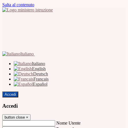
Salta al contenuto
Italiano
Italiano
English
Deutsch
Français
Español
Accedi
Accedi
button close
×
Nome Utente