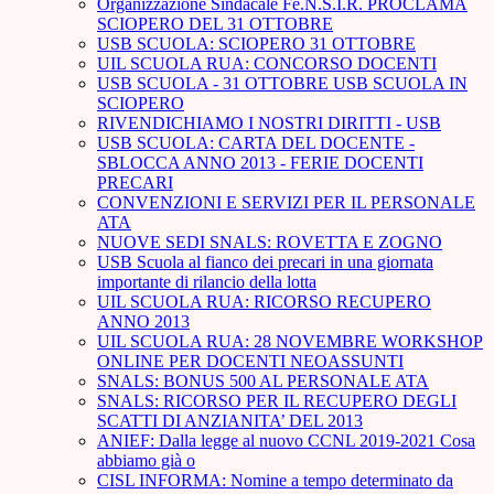
Organizzazione Sindacale Fe.N.S.I.R. PROCLAMA
SCIOPERO DEL 31 OTTOBRE
USB SCUOLA: SCIOPERO 31 OTTOBRE
UIL SCUOLA RUA: CONCORSO DOCENTI
USB SCUOLA - 31 OTTOBRE USB SCUOLA IN
SCIOPERO
RIVENDICHIAMO I NOSTRI DIRITTI - USB
USB SCUOLA: CARTA DEL DOCENTE -
SBLOCCA ANNO 2013 - FERIE DOCENTI
PRECARI
CONVENZIONI E SERVIZI PER IL PERSONALE
ATA
NUOVE SEDI SNALS: ROVETTA E ZOGNO
USB Scuola al fianco dei precari in una giornata
importante di rilancio della lotta
UIL SCUOLA RUA: RICORSO RECUPERO
ANNO 2013
UIL SCUOLA RUA: 28 NOVEMBRE WORKSHOP
ONLINE PER DOCENTI NEOASSUNTI
SNALS: BONUS 500 AL PERSONALE ATA
SNALS: RICORSO PER IL RECUPERO DEGLI
SCATTI DI ANZIANITA’ DEL 2013
ANIEF: Dalla legge al nuovo CCNL 2019-2021 Cosa
abbiamo già o
CISL INFORMA: Nomine a tempo determinato da