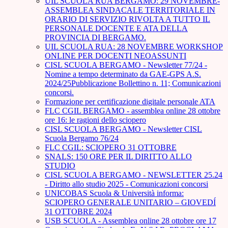
UIL SCUOLA RUA BERGAMO: 29 NOVEMBRE-
ASSEMBLEA SINDACALE TERRITORIALE IN
ORARIO DI SERVIZIO RIVOLTA A TUTTO IL
PERSONALE DOCENTE E ATA DELLA
PROVINCIA DI BERGAMO.
UIL SCUOLA RUA: 28 NOVEMBRE WORKSHOP
ONLINE PER DOCENTI NEOASSUNTI
CISL SCUOLA BERGAMO - Newsletter 77/24 -
Nomine a tempo determinato da GAE-GPS A.S.
2024/25Pubblicazione Bollettino n. 11; Comunicazioni
concorsi.
Formazione per certificazione digitale personale ATA
FLC CGIL BERGAMO - assemblea online 28 ottobre
ore 16: le ragioni dello sciopero
CISL SCUOLA BERGAMO - Newsletter CISL
Scuola Bergamo 76/24
FLC CGIL: SCIOPERO 31 OTTOBRE
SNALS: 150 ORE PER IL DIRITTO ALLO
STUDIO
CISL SCUOLA BERGAMO - NEWSLETTER 25.24
- Diritto allo studio 2025 - Comunicazioni concorsi
UNICOBAS Scuola & Università informa:
SCIOPERO GENERALE UNITARIO – GIOVEDÍ
31 OTTOBRE 2024
USB SCUOLA - Assemblea online 28 ottobre ore 17