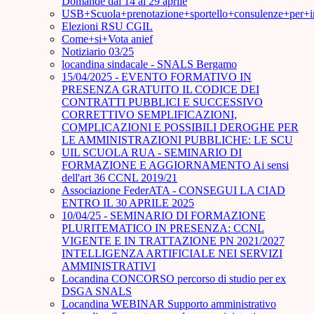
Domande dal 14 al 29 aprile
USB+Scuola+prenotazione+sportello+consulenze+per+
Elezioni RSU CGIL
Come+si+Vota anief
Notiziario 03/25
locandina sindacale - SNALS Bergamo
15/04/2025 - EVENTO FORMATIVO IN
PRESENZA GRATUITO IL CODICE DEI
CONTRATTI PUBBLICI E SUCCESSIVO
CORRETTIVO SEMPLIFICAZIONI,
COMPLICAZIONI E POSSIBILI DEROGHE PER
LE AMMINISTRAZIONI PUBBLICHE: LE SCU
UIL SCUOLA RUA - SEMINARIO DI
FORMAZIONE E AGGIORNAMENTO Ai sensi
dell'art 36 CCNL 2019/21
Associazione FederATA - CONSEGUI LA CIAD
ENTRO IL 30 APRILE 2025
10/04/25 - SEMINARIO DI FORMAZIONE
PLURITEMATICO IN PRESENZA: CCNL
VIGENTE E IN TRATTAZIONE PN 2021/2027
INTELLIGENZA ARTIFICIALE NEI SERVIZI
AMMINISTRATIVI
Locandina CONCORSO percorso di studio per ex
DSGA SNALS
Locandina WEBINAR Supporto amministrativo