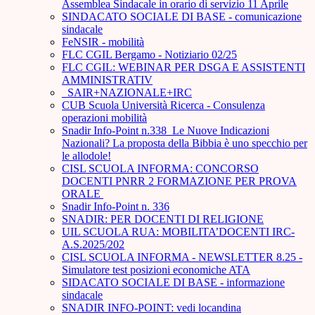
Assemblea Sindacale in orario di servizio 11 Aprile
SINDACATO SOCIALE DI BASE - comunicazione
sindacale
FeNSIR - mobilità
FLC CGIL Bergamo - Notiziario 02/25
FLC CGIL: WEBINAR PER DSGA E ASSISTENTI
AMMINISTRATIV
_SAIR+NAZIONALE+IRC
CUB Scuola Università Ricerca - Consulenza
operazioni mobilità
Snadir Info-Point n.338 Le Nuove Indicazioni
Nazionali? La proposta della Bibbia è uno specchio per
le allodole!
CISL SCUOLA INFORMA: CONCORSO
DOCENTI PNRR 2 FORMAZIONE PER PROVA
ORALE ­
Snadir Info-Point n. 336
SNADIR: PER DOCENTI DI RELIGIONE
UIL SCUOLA RUA: MOBILITA’DOCENTI IRC-
A.S.2025/202
CISL SCUOLA INFORMA - NEWSLETTER 8.25 -
Simulatore test posizioni economiche ATA
SIDACATO SOCIALE DI BASE - informazione
sindacale
SNADIR INFO-POINT: vedi locandina