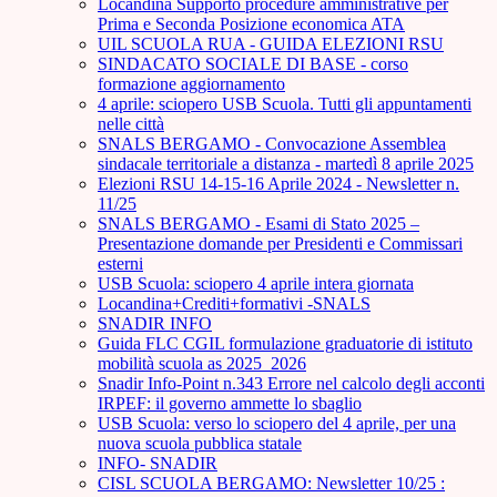
Locandina Supporto procedure amministrative per
Prima e Seconda Posizione economica ATA
UIL SCUOLA RUA - GUIDA ELEZIONI RSU
SINDACATO SOCIALE DI BASE - corso
formazione aggiornamento
4 aprile: sciopero USB Scuola. Tutti gli appuntamenti
nelle città
SNALS BERGAMO - Convocazione Assemblea
sindacale territoriale a distanza - martedì 8 aprile 2025
Elezioni RSU 14-15-16 Aprile 2024 - Newsletter n.
11/25
SNALS BERGAMO - Esami di Stato 2025 –
Presentazione domande per Presidenti e Commissari
esterni
USB Scuola: sciopero 4 aprile intera giornata
Locandina+Crediti+formativi -SNALS
SNADIR INFO
Guida FLC CGIL formulazione graduatorie di istituto
mobilità scuola as 2025_2026
Snadir Info-Point n.343 Errore nel calcolo degli acconti
IRPEF: il governo ammette lo sbaglio
USB Scuola: verso lo sciopero del 4 aprile, per una
nuova scuola pubblica statale
INFO- SNADIR
CISL SCUOLA BERGAMO: Newsletter 10/25 :