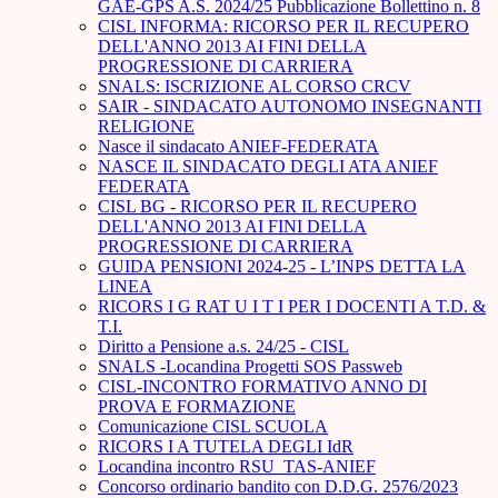
GAE-GPS A.S. 2024/25 Pubblicazione Bollettino n. 8
CISL INFORMA: RICORSO PER IL RECUPERO
DELL'ANNO 2013 AI FINI DELLA
PROGRESSIONE DI CARRIERA
SNALS: ISCRIZIONE AL CORSO CRCV
SAIR - SINDACATO AUTONOMO INSEGNANTI
RELIGIONE
Nasce il sindacato ANIEF-FEDERATA
NASCE IL SINDACATO DEGLI ATA ANIEF
FEDERATA
CISL BG - RICORSO PER IL RECUPERO
DELL'ANNO 2013 AI FINI DELLA
PROGRESSIONE DI CARRIERA
GUIDA PENSIONI 2024-25 - L’INPS DETTA LA
LINEA
RICORS I G RAT U I T I PER I DOCENTI A T.D. &
T.I.
Diritto a Pensione a.s. 24/25 - CISL
SNALS -Locandina Progetti SOS Passweb
CISL-INCONTRO FORMATIVO ANNO DI
PROVA E FORMAZIONE
Comunicazione CISL SCUOLA
RICORS I A TUTELA DEGLI IdR
Locandina incontro RSU_TAS-ANIEF
Concorso ordinario bandito con D.D.G. 2576/2023