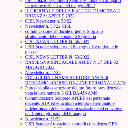
Proclamazione sciopero Settore Scuola del Comparto
Istruzione e Ricerca – 30 maggio 2022
IL GIORNALE DELLA FLC CGIL DI MONZA E
BRIANZA: APRILE 2022
CISL Newsletter n. 58/22
Newsletter n. 57/22 CISL
comunicazione sindacale urgente: Stop allo
sfruttamento del personale di Segreteria
CISL NEWS LETTER N. 56/2022
USB Scuola: sciopero del 6 maggio. Le ragioni e le
piazze
CISL NEWS LETTER N. 53/2022
RASSEGNA SINDACALE ANIEF N.17 DEL 02
MAGGIO 2022
Newsletter n. 52/22
FGU-GILDA UNAMS-SETTORE ANPA di
BERGAMO : CORSO ON-LINE PERSONALE ATA
Partecipa alla costruzione del tuo futuro previdenziale,
vota la lista numero 3 GILDA-UNAMS
Comunicazione Sciopero ANIEF del personale
docente, ATA ed educativo a tempo determinato e
indeterminato delle istituzioni scolastiche ed educative,
per l’intera giornata, del 6 maggio
Newsletter n. 51/22
USB Scuola: Attivazione sportelli consulenza GPS