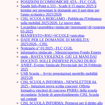
POSIZIONI ECOMNOMICHE ATA - FLC CGIL
Snadir Info-Point n.333 - Scade il 15 marzo 2025 il
termine per presentare le domande per il part-time per
l'anno scolastico 2025/2026
CISL SCUOLA BERGAMO - Pubblicata l'Ordinanza
sulla mobilità 2025/2026. Le nuove date.
Locandina+assemblea+sindacale+insegnanti+di+sostegn
03-2025
MANIFESTO+RSU+SCUOLE+unicobas
DATE PER LE DOMANDE DI MOBILITA'
2025/2026 - CISL
Notiziario n° 01/2025 - FLC CGIL
informativa sindacale - Silenzio/assenso Fondo Espero
snals - BASTA VIOLENZA, GIÙ LE MANI DAI
DOCENTI, SOLI E INDIFESI! PUGNO DURO!
ANIEF- Evento Sindacale Provinciale del 26 Febbraio
2025
USB Scuola – Avvio prenotazioni sportello mobilità
2025/26
CISL SCUOLA INFORMA - NEWSLETTER 04.
2025 - Istruzioni prova scritta concorsi; Offerta
formativa vincitori di concorso PNRR1 della scuola
secondaria; Schede di approfondimento CISL Scuola
sul contratt
CISL SCUOLA INFORMA: Permessi per il diritto allo