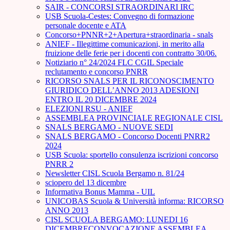
SAIR - CONCORSI STRAORDINARI IRC
USB Scuola-Cestes: Convegno di formazione
personale docente e ATA
Concorso+PNNR+2+Apertura+straordinaria - snals
ANIEF - Illegittime comunicazioni, in merito alla
fruizione delle ferie per i docenti con contratto 30/06.
Notiziario n° 24/2024 FLC CGIL Speciale
reclutamento e concorso PNRR
RICORSO SNALS PER IL RICONOSCIMENTO
GIURIDICO DELL’ANNO 2013 ADESIONI
ENTRO IL 20 DICEMBRE 2024
ELEZIONI RSU - ANIEF
ASSEMBLEA PROVINCIALE REGIONALE CISL
SNALS BERGAMO - NUOVE SEDI
SNALS BERGAMO - Concorso Docenti PNRR2
2024
USB Scuola: sportello consulenza iscrizioni concorso
PNRR 2
Newsletter CISL Scuola Bergamo n. 81/24
sciopero del 13 dicembre
Informativa Bonus Mamma - UIL
UNICOBAS Scuola & Università informa: RICORSO
ANNO 2013
CISL SCUOLA BERGAMO: LUNEDI 16
DICEMBRECONVOCAZIONE ASSEMBLEA