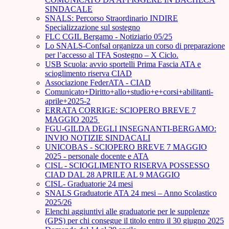
SINDACALE
SNALS: Percorso Straordinario INDIRE
Specializzazione sul sostegno
FLC CGIL Bergamo - Notiziario 05/25
Lo SNALS-Confsal organizza un corso di preparazione
per l’accesso al TFA Sostegno – X Ciclo.
USB Scuola: avvio sportelli Prima Fascia ATA e
scioglimento riserva CIAD
Associazione FederATA - CIAD
Comunicato+Diritto+allo+studio+e+corsi+abilitanti-
aprile+2025-2
ERRATA CORRIGE: SCIOPERO BREVE 7
MAGGIO 2025
FGU-GILDA DEGLI INSEGNANTI-BERGAMO:
INVIO NOTIZIE SINDACALI
UNICOBAS - SCIOPERO BREVE 7 MAGGIO
2025 - personale docente e ATA
CISL - SCIOGLIMENTO RISERVA POSSESSO
CIAD DAL 28 APRILE AL 9 MAGGIO
CISL- Graduatorie 24 mesi
SNALS Graduatorie ATA 24 mesi – Anno Scolastico
2025/26
Elenchi aggiuntivi alle graduatorie per le supplenze
(GPS) per chi consegue il titolo entro il 30 giugno 2025