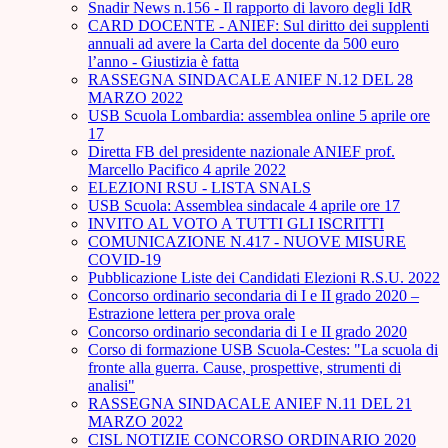
Snadir News n.156 - Il rapporto di lavoro degli IdR
CARD DOCENTE - ANIEF: Sul diritto dei supplenti
annuali ad avere la Carta del docente da 500 euro
l’anno - Giustizia è fatta
RASSEGNA SINDACALE ANIEF N.12 DEL 28
MARZO 2022
USB Scuola Lombardia: assemblea online 5 aprile ore
17
Diretta FB del presidente nazionale ANIEF prof.
Marcello Pacifico 4 aprile 2022
ELEZIONI RSU - LISTA SNALS
USB Scuola: Assemblea sindacale 4 aprile ore 17
INVITO AL VOTO A TUTTI GLI ISCRITTI
COMUNICAZIONE N.417 - NUOVE MISURE
COVID-19
Pubblicazione Liste dei Candidati Elezioni R.S.U. 2022
Concorso ordinario secondaria di I e II grado 2020 –
Estrazione lettera per prova orale
Concorso ordinario secondaria di I e II grado 2020
Corso di formazione USB Scuola-Cestes: "La scuola di
fronte alla guerra. Cause, prospettive, strumenti di
analisi"
RASSEGNA SINDACALE ANIEF N.11 DEL 21
MARZO 2022
CISL NOTIZIE CONCORSO ORDINARIO 2020