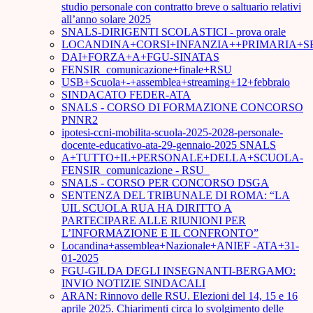
studio personale con contratto breve o saltuario relativi
all’anno solare 2025
SNALS-DIRIGENTI SCOLASTICI - prova orale
LOCANDINA+CORSI+INFANZIA++PRIMARIA+S
DAI+FORZA+A+FGU-SINATAS
FENSIR_comunicazione+finale+RSU
USB+Scuola+-+assemblea+streaming+12+febbraio
SINDACATO FEDER-ATA
SNALS - CORSO DI FORMAZIONE CONCORSO
PNNR2
ipotesi-ccni-mobilita-scuola-2025-2028-personale-
docente-educativo-ata-29-gennaio-2025 SNALS
A+TUTTO+IL+PERSONALE+DELLA+SCUOLA-
FENSIR_comunicazione - RSU_
SNALS - CORSO PER CONCORSO DSGA
SENTENZA DEL TRIBUNALE DI ROMA: “LA
UIL SCUOLA RUA HA DIRITTO A
PARTECIPARE ALLE RIUNIONI PER
L’INFORMAZIONE E IL CONFRONTO”
Locandina+assemblea+Nazionale+ANIEF -ATA+31-
01-2025
FGU-GILDA DEGLI INSEGNANTI-BERGAMO:
INVIO NOTIZIE SINDACALI
ARAN: Rinnovo delle RSU. Elezioni del 14, 15 e 16
aprile 2025. Chiarimenti circa lo svolgimento delle