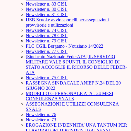
Newsletter n. 83 CISL
Newsletter n. 80 CISL
Newsletter n. 81 CISL
USB Scuola: avvio sportelli per assegnazioni
provvisorie e utilizzazioni
Newsletter n. 74 CISL
Newsletter n. 78 CISL
Newsletter n. 79 CISL
FLC CGIL Bergamo - Notiziario 14/2022
Newsletter n. 77 CISL
[Sindacato Nazionale FederATA] IL SERVIZIO
MILITARE VALE 6 PUNTI. IL CONSIGLIO DI
STATO ACCOGLIE IL RICORSO DELLE FEDER-
ATA
Newsletter n. 75 CISL
RASSEGNA SINDACALE ANIEF N.24 DEL 20
GIUGNO 2022
MODELLO G PERSONALE ATA - 24 MESI
CONSULENZA SNALS
ASSEGNAZIONI E UTILIZZI CONSULENZA
SNALS
Newsletter n. 76
Newsletter n. 73
EROGAZIONE INDENNITA’ UNA TANTUM PER
I LAVORATORI DIPENDENTI (AI SENSI