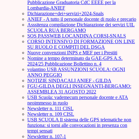
Pubblicazione Graduatoria CdC EEEE per la
Lombardia-ANIEF
Dichiarazione+dei+servizi+2024-Snals
ANIEF - A tutto il personale docente di ruolo e precario
Asssitenza compilazione Dichiarazione dei servizi UIL
SCUOLA RUA BERGAMO
SOS PASSWEB LOCANDINA CORSI-SNALS
CORSO INTENSIVO DI FORMAZIONE ON LINE
SU RUOLO E COMPITI DEL DSGA
Nuove convenzioni INPS e MEF per i Prestiti
Nomine a tempo determinato da GAE-GPS A.S.
2024/25 Pubblicazione Bollettino n. 4
volantino USB ASSUNZIONI SCUOLA: OGNI
ANNO PEGGIO
NOTIZIE SINDACALI ANIEF - GILDA
FGU-GILDA DEGLI INSEGNANTI-BERGAMO:
ASSEMBLEA 31 AGOSTO 2022
USB Scuola: vademecum personale docente e ATA
neoimmesso in ruolo
Newsletter n. 111 CISL
Newsletter n. 109 CISL
USB SCUOLA Il sistema delle GPS telematiche non
funziona: si torni alle convocazioni in presenza con
tempi sensati
Newsletter n. 107-1