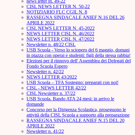
news letter m. 49-22
CISL NEWS LETTER N. 50-22
NOTIZIARIO FLC CGIL N. 8
RASSEGNA SINDACALE ANIEF N.16 DEL 26
APRILE 2022
CISL NEWS LETTER N. 45-2022
NEWS LETTER CISL N. 46/2022
NEWS LETTER CISL N. 47/2022
Newsletter n. 48/22 CISL
USB Scuola - Verso lo sciopero del 6 maggio, domani
in piazza con operai e studenti: figli della stessa rabbia!
Elezioni per il rinnovo dell' Assemblea dei Delegati del
Fondo Scuola Espero
Newsletter n. 42/22
NEWS LETTER 43/2022
USB Scuola – TFA Sostegno: preparati con noi!
CISL - NEWS LETTER 42/22
CISL Newsletter n. 37/22
USB Scuola. Bando ATA 24 mesi: in arrivo le
domande
Concorso per la Dirigenza Scolastica, proseguono le
attività della CISL Scuola a supporto alla preparazione
RASSEGNA SINDACALE ANIEF N.15 DEL 20
APRILE 2022
Newsletter n. 41/22