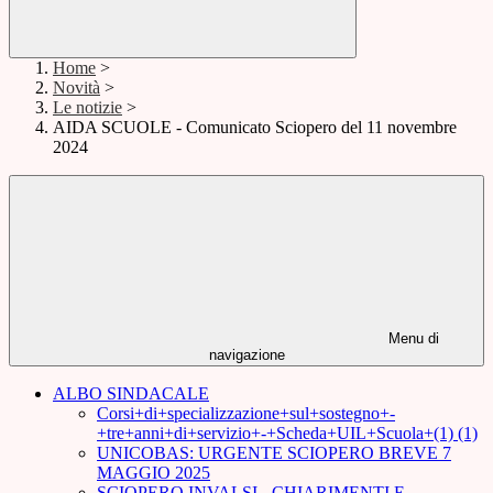
Home
>
Novità
>
Le notizie
>
AIDA SCUOLE - Comunicato Sciopero del 11 novembre
2024
Menu di
navigazione
ALBO SINDACALE
Corsi+di+specializzazione+sul+sostegno+-
+tre+anni+di+servizio+-+Scheda+UIL+Scuola+(1) (1)
UNICOBAS: URGENTE SCIOPERO BREVE 7
MAGGIO 2025
SCIOPERO INVALSI - CHIARIMENTI E