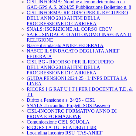
CISL INFORMA: Nomine a tempo determinato da
GAE-GPS A.S. 2024/25 Pubblicazione Bollettino n. 8
CISL INFORMA: RICORSO PER IL RECUPERO
DELL'ANNO 2013 AI FINI DELLA
PROGRESSIONE DI CARRIERA
SNALS: ISCRIZIONE AL CORSO CRCV
SAIR - SINDACATO AUTONOMO INSEGNANTI
RELIGIONE
Nasce il sindacato ANIEF-FEDERATA
NASCE IL SINDACATO DEGLI ATA ANIEF
FEDERATA
CISL BG - RICORSO PER IL RECUPERO
DELL'ANNO 2013 AI FINI DELLA
PROGRESSIONE DI CARRIERA
GUIDA PENSIONI 2024-25 - L’INPS DETTA LA
LINEA
RICORS I G RAT U I T I PER I DOCENTI A T.D. &
T.I.
Diritto a Pensione a.s. 24/25 - CISL
SNALS -Locandina Progetti SOS Passweb
CISL-INCONTRO FORMATIVO ANNO DI
PROVA E FORMAZIONE
Comunicazione CISL SCUOLA
RICORS I A TUTELA DEGLI IdR
Locandina incontro RSU_TAS-ANIEF