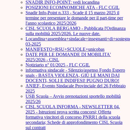
SNADIR INFO-POINT: vedi locandina
POSIZIONI ECOMNOMICHE ATA - FLC CGIL
Snadir Info-Point n.333 - Scade il 15 marzo 2025 il
termine per presentare le domande per il part-time per
l'anno scolastico 2025/2026
CISL SCUOLA BERGAMO - Pubblicata l'Ordinanza
sulla mobilità 2025/2026. Le nuove date.
Locandina+assemblea+sindacale+insegnanti+di+sostegn
03-2025
MANIFESTO+RSU+SCUOLE+unicobas
DATE PER LE DOMANDE DI MOBILITA'
2025/2026 - CISL
Notiziario n° 01/2025 - FLC CGIL
informativa sindacale - Silenzio/assenso Fondo Espero
snals - BASTA VIOLENZA, GIÙ LE MANI DAI
DOCENTI, SOLI E INDIFESI! PUGNO DURO!
ANIEF- Evento Sindacale Provinciale del 26 Febbraio
2025
USB Scuola – Avvio prenotazioni sportello mobilità
2025/26
CISL SCUOLA INFORMA - NEWSLETTER 04.
2025 - Istruzioni prova scritta concorsi; Offerta
formativa vincitori di concorso PNRR1 della scuola
secondaria; Schede di approfondimento CISL Scuola
sul contratt