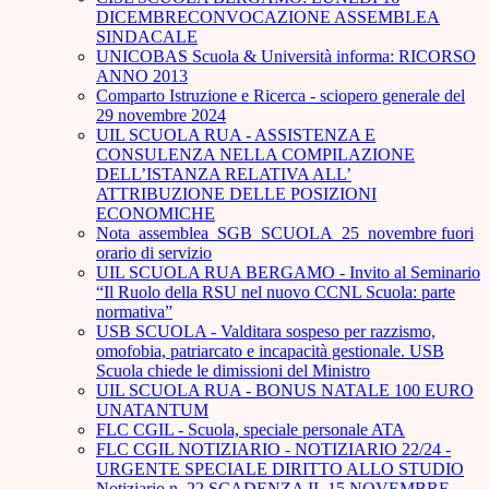
DICEMBRECONVOCAZIONE ASSEMBLEA
SINDACALE
UNICOBAS Scuola & Università informa: RICORSO
ANNO 2013
Comparto Istruzione e Ricerca - sciopero generale del
29 novembre 2024
UIL SCUOLA RUA - ASSISTENZA E
CONSULENZA NELLA COMPILAZIONE
DELL’ISTANZA RELATIVA ALL’
ATTRIBUZIONE DELLE POSIZIONI
ECONOMICHE
Nota_assemblea_SGB_SCUOLA_25_novembre fuori
orario di servizio
UIL SCUOLA RUA BERGAMO - Invito al Seminario
“Il Ruolo della RSU nel nuovo CCNL Scuola: parte
normativa”
USB SCUOLA - Valditara sospeso per razzismo,
omofobia, patriarcato e incapacità gestionale. USB
Scuola chiede le dimissioni del Ministro
UIL SCUOLA RUA - BONUS NATALE 100 EURO
UNATANTUM
FLC CGIL - Scuola, speciale personale ATA
FLC CGIL NOTIZIARIO - NOTIZIARIO 22/24 -
URGENTE SPECIALE DIRITTO ALLO STUDIO
Notiziario n. 22 SCADENZA IL 15 NOVEMBRE