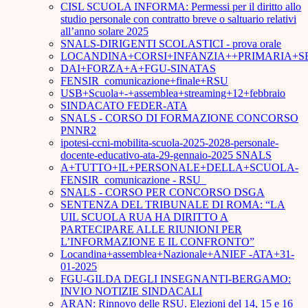
CISL SCUOLA INFORMA: Permessi per il diritto allo
studio personale con contratto breve o saltuario relativi
all’anno solare 2025
SNALS-DIRIGENTI SCOLASTICI - prova orale
LOCANDINA+CORSI+INFANZIA++PRIMARIA+S
DAI+FORZA+A+FGU-SINATAS
FENSIR_comunicazione+finale+RSU
USB+Scuola+-+assemblea+streaming+12+febbraio
SINDACATO FEDER-ATA
SNALS - CORSO DI FORMAZIONE CONCORSO
PNNR2
ipotesi-ccni-mobilita-scuola-2025-2028-personale-
docente-educativo-ata-29-gennaio-2025 SNALS
A+TUTTO+IL+PERSONALE+DELLA+SCUOLA-
FENSIR_comunicazione - RSU_
SNALS - CORSO PER CONCORSO DSGA
SENTENZA DEL TRIBUNALE DI ROMA: “LA
UIL SCUOLA RUA HA DIRITTO A
PARTECIPARE ALLE RIUNIONI PER
L’INFORMAZIONE E IL CONFRONTO”
Locandina+assemblea+Nazionale+ANIEF -ATA+31-
01-2025
FGU-GILDA DEGLI INSEGNANTI-BERGAMO:
INVIO NOTIZIE SINDACALI
ARAN: Rinnovo delle RSU. Elezioni del 14, 15 e 16