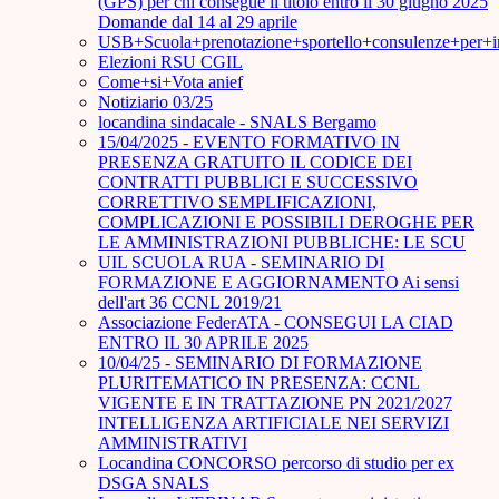
(GPS) per chi consegue il titolo entro il 30 giugno 2025
Domande dal 14 al 29 aprile
USB+Scuola+prenotazione+sportello+consulenze+per+
Elezioni RSU CGIL
Come+si+Vota anief
Notiziario 03/25
locandina sindacale - SNALS Bergamo
15/04/2025 - EVENTO FORMATIVO IN
PRESENZA GRATUITO IL CODICE DEI
CONTRATTI PUBBLICI E SUCCESSIVO
CORRETTIVO SEMPLIFICAZIONI,
COMPLICAZIONI E POSSIBILI DEROGHE PER
LE AMMINISTRAZIONI PUBBLICHE: LE SCU
UIL SCUOLA RUA - SEMINARIO DI
FORMAZIONE E AGGIORNAMENTO Ai sensi
dell'art 36 CCNL 2019/21
Associazione FederATA - CONSEGUI LA CIAD
ENTRO IL 30 APRILE 2025
10/04/25 - SEMINARIO DI FORMAZIONE
PLURITEMATICO IN PRESENZA: CCNL
VIGENTE E IN TRATTAZIONE PN 2021/2027
INTELLIGENZA ARTIFICIALE NEI SERVIZI
AMMINISTRATIVI
Locandina CONCORSO percorso di studio per ex
DSGA SNALS