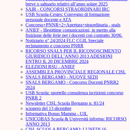
breve o saltuario relativi all’anno solare 2025
SAIR - CONCORSI STRAORDINARI IRC
USB Scuola-Cestes: Convegno di formazione
personale docente e ATA
Concorso+PNNR+2+Apertura+straordinaria - snals
ANIEF - Illegittime comunicazioni, in merito alla
fruizione delle ferie per i docenti con contratto 30/06.
Notiziario n° 24/2024 FLC CGIL Speciale
reclutamento e concorso PNRR
RICORSO SNALS PER IL RICONOSCIMENTO
GIURIDICO DELL’ANNO 2013 ADESIONI
ENTRO IL 20 DICEMBRE 2024
ELEZIONI RSU - ANIEF
ASSEMBLEA PROVINCIALE REGIONALE CISL
SNALS BERGAMO - NUOVE SEDI
SNALS BERGAMO - Concorso Docenti PNRR2
2024
USB Scuola: sportello consulenza iscrizioni concorso
PNRR 2
Newsletter CISL Scuola Bergamo n. 81/24
sciopero del 13 dicembre
Informativa Bonus Mamma - UIL
UNICOBAS Scuola & Università informa: RICORSO
ANNO 2013
CISL SCUOLA BERGAMO: LUNEDI 16