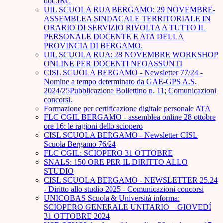
doc.IRC
UIL SCUOLA RUA BERGAMO: 29 NOVEMBRE-
ASSEMBLEA SINDACALE TERRITORIALE IN
ORARIO DI SERVIZIO RIVOLTA A TUTTO IL
PERSONALE DOCENTE E ATA DELLA
PROVINCIA DI BERGAMO.
UIL SCUOLA RUA: 28 NOVEMBRE WORKSHOP
ONLINE PER DOCENTI NEOASSUNTI
CISL SCUOLA BERGAMO - Newsletter 77/24 -
Nomine a tempo determinato da GAE-GPS A.S.
2024/25Pubblicazione Bollettino n. 11; Comunicazioni
concorsi.
Formazione per certificazione digitale personale ATA
FLC CGIL BERGAMO - assemblea online 28 ottobre
ore 16: le ragioni dello sciopero
CISL SCUOLA BERGAMO - Newsletter CISL
Scuola Bergamo 76/24
FLC CGIL: SCIOPERO 31 OTTOBRE
SNALS: 150 ORE PER IL DIRITTO ALLO
STUDIO
CISL SCUOLA BERGAMO - NEWSLETTER 25.24
- Diritto allo studio 2025 - Comunicazioni concorsi
UNICOBAS Scuola & Università informa:
SCIOPERO GENERALE UNITARIO – GIOVEDÍ
31 OTTOBRE 2024