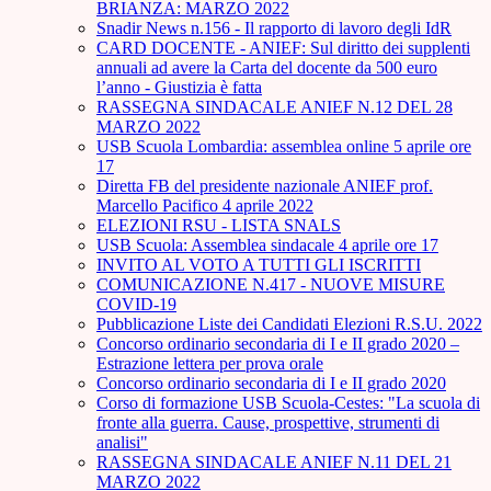
BRIANZA: MARZO 2022
Snadir News n.156 - Il rapporto di lavoro degli IdR
CARD DOCENTE - ANIEF: Sul diritto dei supplenti
annuali ad avere la Carta del docente da 500 euro
l’anno - Giustizia è fatta
RASSEGNA SINDACALE ANIEF N.12 DEL 28
MARZO 2022
USB Scuola Lombardia: assemblea online 5 aprile ore
17
Diretta FB del presidente nazionale ANIEF prof.
Marcello Pacifico 4 aprile 2022
ELEZIONI RSU - LISTA SNALS
USB Scuola: Assemblea sindacale 4 aprile ore 17
INVITO AL VOTO A TUTTI GLI ISCRITTI
COMUNICAZIONE N.417 - NUOVE MISURE
COVID-19
Pubblicazione Liste dei Candidati Elezioni R.S.U. 2022
Concorso ordinario secondaria di I e II grado 2020 –
Estrazione lettera per prova orale
Concorso ordinario secondaria di I e II grado 2020
Corso di formazione USB Scuola-Cestes: "La scuola di
fronte alla guerra. Cause, prospettive, strumenti di
analisi"
RASSEGNA SINDACALE ANIEF N.11 DEL 21
MARZO 2022