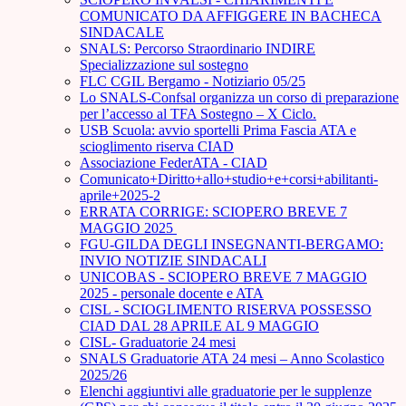
COMUNICATO DA AFFIGGERE IN BACHECA
SINDACALE
SNALS: Percorso Straordinario INDIRE
Specializzazione sul sostegno
FLC CGIL Bergamo - Notiziario 05/25
Lo SNALS-Confsal organizza un corso di preparazione
per l’accesso al TFA Sostegno – X Ciclo.
USB Scuola: avvio sportelli Prima Fascia ATA e
scioglimento riserva CIAD
Associazione FederATA - CIAD
Comunicato+Diritto+allo+studio+e+corsi+abilitanti-
aprile+2025-2
ERRATA CORRIGE: SCIOPERO BREVE 7
MAGGIO 2025
FGU-GILDA DEGLI INSEGNANTI-BERGAMO:
INVIO NOTIZIE SINDACALI
UNICOBAS - SCIOPERO BREVE 7 MAGGIO
2025 - personale docente e ATA
CISL - SCIOGLIMENTO RISERVA POSSESSO
CIAD DAL 28 APRILE AL 9 MAGGIO
CISL- Graduatorie 24 mesi
SNALS Graduatorie ATA 24 mesi – Anno Scolastico
2025/26
Elenchi aggiuntivi alle graduatorie per le supplenze