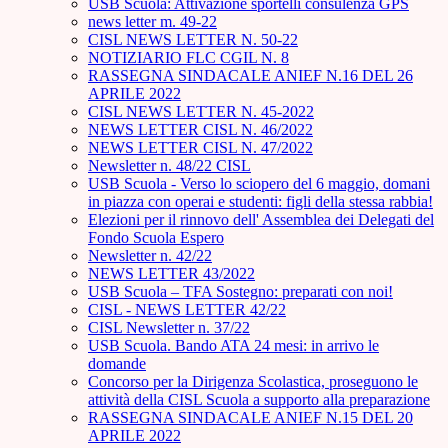
USB Scuola: Attivazione sportelli consulenza GPS
news letter m. 49-22
CISL NEWS LETTER N. 50-22
NOTIZIARIO FLC CGIL N. 8
RASSEGNA SINDACALE ANIEF N.16 DEL 26
APRILE 2022
CISL NEWS LETTER N. 45-2022
NEWS LETTER CISL N. 46/2022
NEWS LETTER CISL N. 47/2022
Newsletter n. 48/22 CISL
USB Scuola - Verso lo sciopero del 6 maggio, domani
in piazza con operai e studenti: figli della stessa rabbia!
Elezioni per il rinnovo dell' Assemblea dei Delegati del
Fondo Scuola Espero
Newsletter n. 42/22
NEWS LETTER 43/2022
USB Scuola – TFA Sostegno: preparati con noi!
CISL - NEWS LETTER 42/22
CISL Newsletter n. 37/22
USB Scuola. Bando ATA 24 mesi: in arrivo le
domande
Concorso per la Dirigenza Scolastica, proseguono le
attività della CISL Scuola a supporto alla preparazione
RASSEGNA SINDACALE ANIEF N.15 DEL 20
APRILE 2022