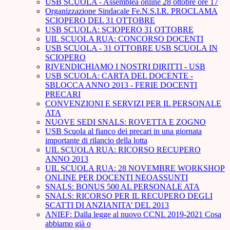
USB SCUOLA - Assemblea online 28 ottobre ore 17
Organizzazione Sindacale Fe.N.S.I.R. PROCLAMA
SCIOPERO DEL 31 OTTOBRE
USB SCUOLA: SCIOPERO 31 OTTOBRE
UIL SCUOLA RUA: CONCORSO DOCENTI
USB SCUOLA - 31 OTTOBRE USB SCUOLA IN
SCIOPERO
RIVENDICHIAMO I NOSTRI DIRITTI - USB
USB SCUOLA: CARTA DEL DOCENTE -
SBLOCCA ANNO 2013 - FERIE DOCENTI
PRECARI
CONVENZIONI E SERVIZI PER IL PERSONALE
ATA
NUOVE SEDI SNALS: ROVETTA E ZOGNO
USB Scuola al fianco dei precari in una giornata
importante di rilancio della lotta
UIL SCUOLA RUA: RICORSO RECUPERO
ANNO 2013
UIL SCUOLA RUA: 28 NOVEMBRE WORKSHOP
ONLINE PER DOCENTI NEOASSUNTI
SNALS: BONUS 500 AL PERSONALE ATA
SNALS: RICORSO PER IL RECUPERO DEGLI
SCATTI DI ANZIANITA’ DEL 2013
ANIEF: Dalla legge al nuovo CCNL 2019-2021 Cosa
abbiamo già o