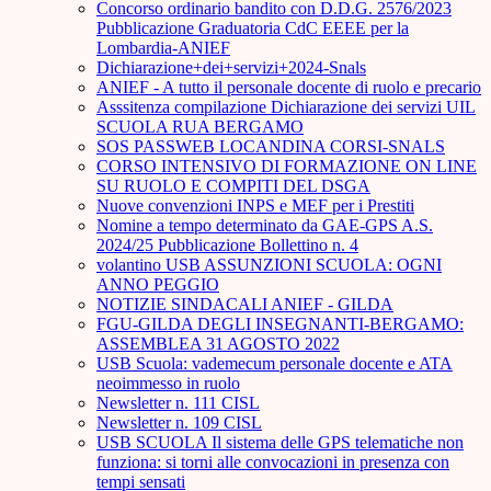
Concorso ordinario bandito con D.D.G. 2576/2023
Pubblicazione Graduatoria CdC EEEE per la
Lombardia-ANIEF
Dichiarazione+dei+servizi+2024-Snals
ANIEF - A tutto il personale docente di ruolo e precario
Asssitenza compilazione Dichiarazione dei servizi UIL
SCUOLA RUA BERGAMO
SOS PASSWEB LOCANDINA CORSI-SNALS
CORSO INTENSIVO DI FORMAZIONE ON LINE
SU RUOLO E COMPITI DEL DSGA
Nuove convenzioni INPS e MEF per i Prestiti
Nomine a tempo determinato da GAE-GPS A.S.
2024/25 Pubblicazione Bollettino n. 4
volantino USB ASSUNZIONI SCUOLA: OGNI
ANNO PEGGIO
NOTIZIE SINDACALI ANIEF - GILDA
FGU-GILDA DEGLI INSEGNANTI-BERGAMO:
ASSEMBLEA 31 AGOSTO 2022
USB Scuola: vademecum personale docente e ATA
neoimmesso in ruolo
Newsletter n. 111 CISL
Newsletter n. 109 CISL
USB SCUOLA Il sistema delle GPS telematiche non
funziona: si torni alle convocazioni in presenza con
tempi sensati