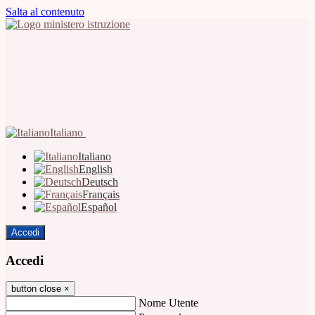
Salta al contenuto
Italiano
Italiano
English
Deutsch
Français
Español
Accedi
Accedi
button close
×
Nome Utente