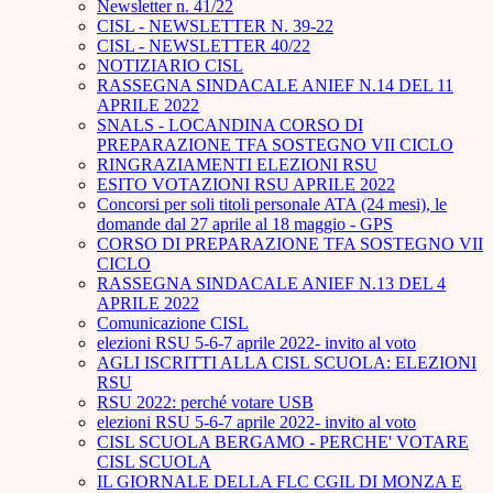
Newsletter n. 41/22
CISL - NEWSLETTER N. 39-22
CISL - NEWSLETTER 40/22
NOTIZIARIO CISL
RASSEGNA SINDACALE ANIEF N.14 DEL 11
APRILE 2022
SNALS - LOCANDINA CORSO DI
PREPARAZIONE TFA SOSTEGNO VII CICLO
RINGRAZIAMENTI ELEZIONI RSU
ESITO VOTAZIONI RSU APRILE 2022
Concorsi per soli titoli personale ATA (24 mesi), le
domande dal 27 aprile al 18 maggio - GPS
CORSO DI PREPARAZIONE TFA SOSTEGNO VII
CICLO
RASSEGNA SINDACALE ANIEF N.13 DEL 4
APRILE 2022
Comunicazione CISL
elezioni RSU 5-6-7 aprile 2022- invito al voto
AGLI ISCRITTI ALLA CISL SCUOLA: ELEZIONI
RSU
RSU 2022: perché votare USB
elezioni RSU 5-6-7 aprile 2022- invito al voto
CISL SCUOLA BERGAMO - PERCHE' VOTARE
CISL SCUOLA
IL GIORNALE DELLA FLC CGIL DI MONZA E