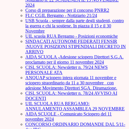
2024
Corso di preparazione per il concorso PNRR2
FLC CGIL Bergamo - Notiziario 21/24
USB Scuola - sempre dalla parte degli studenti, contro
la guerra e chi la sostiene. In piazza il 15 e il 30
Novembre
UIL scuola RUA Bergamo - Posizioni economiche
SINDACATI AUTONOMI FEDERATI FENSIR
:NUOVE POSIZIONI STIPENDIALI DECRETO IN
ARRIVO
AIDA SCUOLA -Adesione sciopero Direttori S.G.A.
proclamato per il giorno 11 novembre 2024
CISL SCUOLA: Newsletter n. 79/24 NEWS
PERSONALE ATA
ANQUAP sciopero intera giornata 11 novembre e
sciopero straordinario da 11 a 30 novembre_ con
adesione Movimento Direttori SGA. Diramazione.
CISL SCUOLA: Newsletter n. 78/24 AVVISO AI
DOCENTI
UIL SCUOLA RUA BERGAMO:
ANNULAMENTO ASSAMBLEA 29 NOVEMBRE
AIDA SCUOLE - Comunicato Sciopero del 11
novembre 2024
CONCORSO ORDINARIO DOMANDE DAL 5/11-