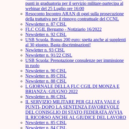
punti in graduatoria per il servizio militare-partecipa al
webinar del 25 Luglio ore 16:00
Resoconto Incontro ARAN di oggi sulla prosecuzione
della trattativa per il rinnovo contrattuale del CCNL
Newsletter n. 87 CISL
FLC CGIL Bergamo - Notiziario 16/2022
Newsletter n. 92 CISL
USB Scuola. Bonus 200 euro: spetta anche ai supplenti
al 30 giugno. Basta discriminazioni!
Newletter n. 93 CISL
Newsletter n. 91/22 CISL
USB Scuola: Prenotazione consulenze per immissione
in ruolo
Newsletter n. 90 CISL
Newsletter n. 89 CISL
Newsletter n. 88 CISL
L GIORNALE DELLA FLC CGIL DI MONZA E
BRIANZA: GIUGNO 2022
Newsletter n. 86 CISL
IL SERVIZIO MILITARE PER GLI ATA VALE 6
PUNTI- DOPO LA SENTENZA FAVOREVOLE
DEL CONISGLIO DI STATO FEDERATA AVVIA
IL RICORSO ANCHE AL GIUDICE DEL LAVORO
Newsletter n. 85 CISL
Newsletter n. 84 CISL