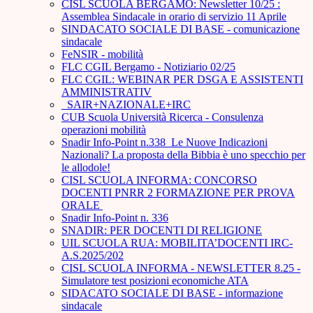
CISL SCUOLA BERGAMO: Newsletter 10/25 :
Assemblea Sindacale in orario di servizio 11 Aprile
SINDACATO SOCIALE DI BASE - comunicazione
sindacale
FeNSIR - mobilità
FLC CGIL Bergamo - Notiziario 02/25
FLC CGIL: WEBINAR PER DSGA E ASSISTENTI
AMMINISTRATIV
_SAIR+NAZIONALE+IRC
CUB Scuola Università Ricerca - Consulenza
operazioni mobilità
Snadir Info-Point n.338 Le Nuove Indicazioni
Nazionali? La proposta della Bibbia è uno specchio per
le allodole!
CISL SCUOLA INFORMA: CONCORSO
DOCENTI PNRR 2 FORMAZIONE PER PROVA
ORALE ­
Snadir Info-Point n. 336
SNADIR: PER DOCENTI DI RELIGIONE
UIL SCUOLA RUA: MOBILITA’DOCENTI IRC-
A.S.2025/202
CISL SCUOLA INFORMA - NEWSLETTER 8.25 -
Simulatore test posizioni economiche ATA
SIDACATO SOCIALE DI BASE - informazione
sindacale