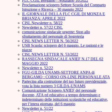
FLC CGIL Bergamo - Notiziario 10/2022
Proclamazione sciopero Settore Scuola del Comparto
Istruzione e Ricerca – 30 maggio 2022
IL GIORNALE DELLA FLC CGIL DI MONZA E
BRIANZA: APRILE 2022
CISL Newsletter n. 58/22
Newsletter n. 57/22 CISL
comunicazione sindacale urgente: Stop allo
sfruttamento del personale di Segreteria
CISL NEWS LETTER N. 56/2022
USB Scuola: sciopero del 6 maggio. Le ragioni e le
piazze
CISL NEWS LETTER N. 53/2022
RASSEGNA SINDACALE ANIEF N.17 DEL 02
MAGGIO 2022
Newsletter n. 52/22
FGU-GILDA UNAMS-SETTORE ANPA di
BERGAMO : CORSO ON-LINE PERSONALE ATA
Partecipa alla costruzione del tuo futuro previdenziale,
vota la lista numero 3 GILDA-UNAMS
Comunicazione Sciopero ANIEF del personale
docente, ATA ed educativo a tempo determinato e
indeterminato delle istituzioni scolastiche ed educative,
per l’intera giornata, del 6 maggio
Newsletter n. 51/22