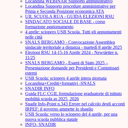
Locandina WEBINAR Supporto amministrativo
Locandina Supporto procedure amministrative per
Prima e Seconda Posizione economica ATA
UIL SCUOLA RUA - GUIDA ELEZIONI RSU
SINDACATO SOCIALE DI BASE - corso
formazione aggiornamento
4 aprile: sciopero USB Scuola. Tutti gli appuntamenti
nelle città
SNALS BERGAMO - Convocazione Assemblea
sindacale territoriale a distanza - martedì 8 aprile 2025
Elezioni RSU 14-15-16 Aprile 2024 - Newsletter n.
11/25
SNALS BERGAMO - Esami di Stato 2025 –
Presentazione domande per Presidenti e Commissari
esterni
USB Scuola: sciopero 4 aprile intera giornata
Locandina+Crediti+formativi -SNALS
SNADIR INFO
Guida FLC CGIL formulazione graduatorie di istituto
mobilità scuola as 2025_2026
Snadir Info-Point n.343 Errore nel calcolo degli acconti
IRPEF: il governo ammette lo sbaglio
USB Scuola: verso lo sciopero del 4 aprile, per una
nuova scuola pubblica statale
INFO- SNADIR