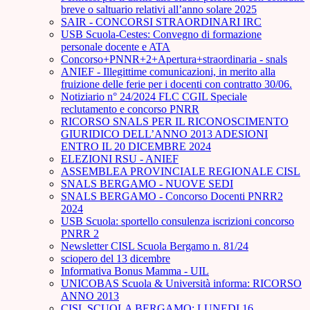
breve o saltuario relativi all’anno solare 2025
SAIR - CONCORSI STRAORDINARI IRC
USB Scuola-Cestes: Convegno di formazione
personale docente e ATA
Concorso+PNNR+2+Apertura+straordinaria - snals
ANIEF - Illegittime comunicazioni, in merito alla
fruizione delle ferie per i docenti con contratto 30/06.
Notiziario n° 24/2024 FLC CGIL Speciale
reclutamento e concorso PNRR
RICORSO SNALS PER IL RICONOSCIMENTO
GIURIDICO DELL’ANNO 2013 ADESIONI
ENTRO IL 20 DICEMBRE 2024
ELEZIONI RSU - ANIEF
ASSEMBLEA PROVINCIALE REGIONALE CISL
SNALS BERGAMO - NUOVE SEDI
SNALS BERGAMO - Concorso Docenti PNRR2
2024
USB Scuola: sportello consulenza iscrizioni concorso
PNRR 2
Newsletter CISL Scuola Bergamo n. 81/24
sciopero del 13 dicembre
Informativa Bonus Mamma - UIL
UNICOBAS Scuola & Università informa: RICORSO
ANNO 2013
CISL SCUOLA BERGAMO: LUNEDI 16