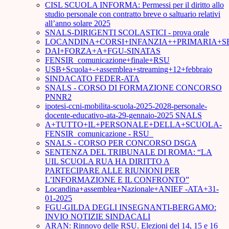
CISL SCUOLA INFORMA: Permessi per il diritto allo
studio personale con contratto breve o saltuario relativi
all’anno solare 2025
SNALS-DIRIGENTI SCOLASTICI - prova orale
LOCANDINA+CORSI+INFANZIA++PRIMARIA+S
DAI+FORZA+A+FGU-SINATAS
FENSIR_comunicazione+finale+RSU
USB+Scuola+-+assemblea+streaming+12+febbraio
SINDACATO FEDER-ATA
SNALS - CORSO DI FORMAZIONE CONCORSO
PNNR2
ipotesi-ccni-mobilita-scuola-2025-2028-personale-
docente-educativo-ata-29-gennaio-2025 SNALS
A+TUTTO+IL+PERSONALE+DELLA+SCUOLA-
FENSIR_comunicazione - RSU_
SNALS - CORSO PER CONCORSO DSGA
SENTENZA DEL TRIBUNALE DI ROMA: “LA
UIL SCUOLA RUA HA DIRITTO A
PARTECIPARE ALLE RIUNIONI PER
L’INFORMAZIONE E IL CONFRONTO”
Locandina+assemblea+Nazionale+ANIEF -ATA+31-
01-2025
FGU-GILDA DEGLI INSEGNANTI-BERGAMO:
INVIO NOTIZIE SINDACALI
ARAN: Rinnovo delle RSU. Elezioni del 14, 15 e 16