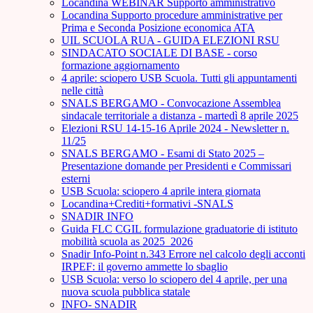
Locandina WEBINAR Supporto amministrativo
Locandina Supporto procedure amministrative per
Prima e Seconda Posizione economica ATA
UIL SCUOLA RUA - GUIDA ELEZIONI RSU
SINDACATO SOCIALE DI BASE - corso
formazione aggiornamento
4 aprile: sciopero USB Scuola. Tutti gli appuntamenti
nelle città
SNALS BERGAMO - Convocazione Assemblea
sindacale territoriale a distanza - martedì 8 aprile 2025
Elezioni RSU 14-15-16 Aprile 2024 - Newsletter n.
11/25
SNALS BERGAMO - Esami di Stato 2025 –
Presentazione domande per Presidenti e Commissari
esterni
USB Scuola: sciopero 4 aprile intera giornata
Locandina+Crediti+formativi -SNALS
SNADIR INFO
Guida FLC CGIL formulazione graduatorie di istituto
mobilità scuola as 2025_2026
Snadir Info-Point n.343 Errore nel calcolo degli acconti
IRPEF: il governo ammette lo sbaglio
USB Scuola: verso lo sciopero del 4 aprile, per una
nuova scuola pubblica statale
INFO- SNADIR