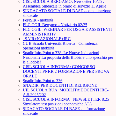
CISL SCUOLA BERGAMO: Newsletter 10/25 :
Assemblea Sindacale in orario di servizio 11 Aprile
SINDACATO SOCIALE DI BASE - comunicazione
sindacale
FeNSIR - mobilità
FLC CGIL Bergamo - Notiziario 02/25
FLC CGIL: WEBINAR PER DSGA E ASSISTENTI
AMMINISTRATIV
_SAIR+NAZIONALE+IRC
CUB Scuola Università Ricerca - Consulenza
operazioni mobilità
Snadir Info-Point n.338 Le Nuove Indicazioni
Nazionali? La proposta della Bibbia è uno specchio per
le allodole!
CISL SCUOLA INFORMA: CONCORSO
DOCENTI PNRR 2 FORMAZIONE PER PROVA
ORALE ­
Snadir Info-Point n. 336
SNADIR: PER DOCENTI DI RELIGIONE
UIL SCUOLA RUA: MOBILITA’DOCENTI IRC-
A.S.2025/202
CISL SCUOLA INFORMA - NEWSLETTER 8.25 -
Simulatore test posizioni economiche ATA
SIDACATO SOCIALE DI BASE - informazione
sindacale