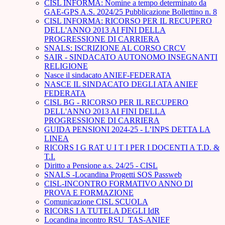
CISL INFORMA: Nomine a tempo determinato da
GAE-GPS A.S. 2024/25 Pubblicazione Bollettino n. 8
CISL INFORMA: RICORSO PER IL RECUPERO
DELL'ANNO 2013 AI FINI DELLA
PROGRESSIONE DI CARRIERA
SNALS: ISCRIZIONE AL CORSO CRCV
SAIR - SINDACATO AUTONOMO INSEGNANTI
RELIGIONE
Nasce il sindacato ANIEF-FEDERATA
NASCE IL SINDACATO DEGLI ATA ANIEF
FEDERATA
CISL BG - RICORSO PER IL RECUPERO
DELL'ANNO 2013 AI FINI DELLA
PROGRESSIONE DI CARRIERA
GUIDA PENSIONI 2024-25 - L’INPS DETTA LA
LINEA
RICORS I G RAT U I T I PER I DOCENTI A T.D. &
T.I.
Diritto a Pensione a.s. 24/25 - CISL
SNALS -Locandina Progetti SOS Passweb
CISL-INCONTRO FORMATIVO ANNO DI
PROVA E FORMAZIONE
Comunicazione CISL SCUOLA
RICORS I A TUTELA DEGLI IdR
Locandina incontro RSU_TAS-ANIEF