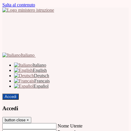
Salta al contenuto
Italiano
Italiano
English
Deutsch
Français
Español
Accedi
Accedi
button close
×
Nome Utente