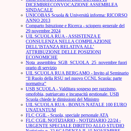
DICEMBRECONVOCAZIONE ASSEMBLEA
SINDACALE
UNICOBAS Scuola & Università informa: RICORSO
ANNO 2013
Comparto Istruzione e Ricerca - sciopero generale del
29 novembre 2024
UIL SCUOLA RUA - ASSISTENZA E
CONSULENZA NELLA COMPILAZIONE
DELL’ISTANZA RELATIVA ALL’
ATTRIBUZIONE DELLE POSIZIONI
ECONOMICHE
Nota_assemblea_SGB_SCUOLA_25_novembre fuori
orario di servizio
UIL SCUOLA RUA BERGAMO - Invito al Seminario
“Il Ruolo della RSU nel nuovo CCNL Scuola: parte
normativa”
USB SCUOLA - Valditara sospeso per razzismo,
omofobia, patriarcato e incapacità gestionale. USB
Scuola chiede le dimissioni del Ministro
UIL SCUOLA RUA - BONUS NATALE 100 EURO
UNATANTUM
FLC CGIL - Scuola, speciale personale ATA
FLC CGIL NOTIZIARIO - NOTIZIARIO 22/24 -
URGENTE SPECIALE DIRITTO ALLO STUDIO
Notiziario n. 22 SCADENZA IL 15 NOVEMBRE