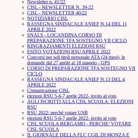
Newsletter n. 41/22
CISL - NEWSLETTER N. 39-22
CISL - NEWSLETTER 40/22
NOTIZIARIO CISL
RASSEGNA SINDACALE ANIEF N.14 DEL 11
APRILE 2022
SNALS - LOCANDINA CORSO DI
PREPARAZIONE TFA SOSTEGNO VII CICLO
RINGRAZIAMENTI ELEZIONI RSU
ESITO VOTAZIONI RSU APRILE 2022
Concorsi per soli titoli personale ATA (24 mesi), le
domande dal 27 aprile al 18 maggio - GPS
CORSO DI PREPARAZIONE TFA SOSTEGNO VII
CICLO
RASSEGNA SINDACALE ANIEF N.13 DEL 4
APRILE 2022
Comunicazione CISL
elezioni RSU 5-6-7 aprile 2022- invito al voto
AGLI ISCRITTI ALLA CISL SCUOLA: ELEZIONI
RSU
RSU 2022: perché votare USB
elezioni RSU 5-6-7 aprile 2022- invito al voto
CISL SCUOLA BERGAMO - PERCHE' VOTARE
CISL SCUOLA
IL GIORNALE DELLA FLC CGIL DI MONZA E