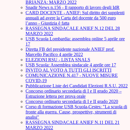
BRIANZA: MARZO 2022
Snadir News n.156 - Il rapporto di lavoro degli IdR
CARD DOCENTE - ANIEF: Sul diritto dei supplenti
annuali ad avere la Carta del docente da 500 euro
l’anno - Giustizia è fatta
RASSEGNA SINDACALE ANIEF N.12 DEL 28
MARZO 2022
USB Scuola Lombardia: assemblea online 5 aprile ore
17
Diretta FB del presidente nazionale ANIEF prof.
Marcello Pacifico 4 aprile 2022
ELEZIONI RSU - LISTA SNALS
USB Scuola: Assemblea sindacale 4 aprile ore 17
INVITO AL VOTO A TUTTI GLI ISCRITTI
COMUNICAZIONE N.417 - NUOVE MISURE
COVID-19
Pubblicazione Liste dei Candidati Elezioni R.S.U. 2022
Concorso ordinario secondaria di I e II grado 2020 –
Estrazione lettera per prova orale
Concorso ordinario secondaria di I e II grado 2020
Corso di formazione USB Scuola-Cestes: "La scuola di
fronte alla guerra. Cause, prospettive, strumenti di
analisi"
RASSEGNA SINDACALE ANIEF N.11 DEL 21
MARZO 2022