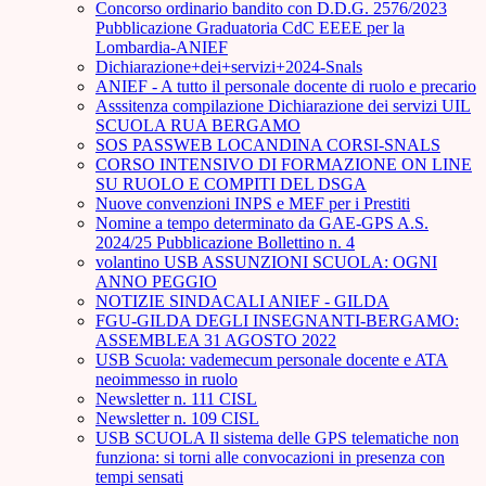
Concorso ordinario bandito con D.D.G. 2576/2023
Pubblicazione Graduatoria CdC EEEE per la
Lombardia-ANIEF
Dichiarazione+dei+servizi+2024-Snals
ANIEF - A tutto il personale docente di ruolo e precario
Asssitenza compilazione Dichiarazione dei servizi UIL
SCUOLA RUA BERGAMO
SOS PASSWEB LOCANDINA CORSI-SNALS
CORSO INTENSIVO DI FORMAZIONE ON LINE
SU RUOLO E COMPITI DEL DSGA
Nuove convenzioni INPS e MEF per i Prestiti
Nomine a tempo determinato da GAE-GPS A.S.
2024/25 Pubblicazione Bollettino n. 4
volantino USB ASSUNZIONI SCUOLA: OGNI
ANNO PEGGIO
NOTIZIE SINDACALI ANIEF - GILDA
FGU-GILDA DEGLI INSEGNANTI-BERGAMO:
ASSEMBLEA 31 AGOSTO 2022
USB Scuola: vademecum personale docente e ATA
neoimmesso in ruolo
Newsletter n. 111 CISL
Newsletter n. 109 CISL
USB SCUOLA Il sistema delle GPS telematiche non
funziona: si torni alle convocazioni in presenza con
tempi sensati