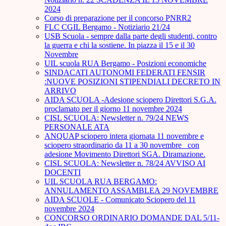
2024
Corso di preparazione per il concorso PNRR2
FLC CGIL Bergamo - Notiziario 21/24
USB Scuola - sempre dalla parte degli studenti, contro
la guerra e chi la sostiene. In piazza il 15 e il 30
Novembre
UIL scuola RUA Bergamo - Posizioni economiche
SINDACATI AUTONOMI FEDERATI FENSIR
:NUOVE POSIZIONI STIPENDIALI DECRETO IN
ARRIVO
AIDA SCUOLA -Adesione sciopero Direttori S.G.A.
proclamato per il giorno 11 novembre 2024
CISL SCUOLA: Newsletter n. 79/24 NEWS
PERSONALE ATA
ANQUAP sciopero intera giornata 11 novembre e
sciopero straordinario da 11 a 30 novembre_ con
adesione Movimento Direttori SGA. Diramazione.
CISL SCUOLA: Newsletter n. 78/24 AVVISO AI
DOCENTI
UIL SCUOLA RUA BERGAMO:
ANNULAMENTO ASSAMBLEA 29 NOVEMBRE
AIDA SCUOLE - Comunicato Sciopero del 11
novembre 2024
CONCORSO ORDINARIO DOMANDE DAL 5/11-