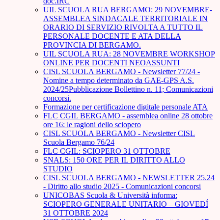
doc.IRC
UIL SCUOLA RUA BERGAMO: 29 NOVEMBRE-
ASSEMBLEA SINDACALE TERRITORIALE IN
ORARIO DI SERVIZIO RIVOLTA A TUTTO IL
PERSONALE DOCENTE E ATA DELLA
PROVINCIA DI BERGAMO.
UIL SCUOLA RUA: 28 NOVEMBRE WORKSHOP
ONLINE PER DOCENTI NEOASSUNTI
CISL SCUOLA BERGAMO - Newsletter 77/24 -
Nomine a tempo determinato da GAE-GPS A.S.
2024/25Pubblicazione Bollettino n. 11; Comunicazioni
concorsi.
Formazione per certificazione digitale personale ATA
FLC CGIL BERGAMO - assemblea online 28 ottobre
ore 16: le ragioni dello sciopero
CISL SCUOLA BERGAMO - Newsletter CISL
Scuola Bergamo 76/24
FLC CGIL: SCIOPERO 31 OTTOBRE
SNALS: 150 ORE PER IL DIRITTO ALLO
STUDIO
CISL SCUOLA BERGAMO - NEWSLETTER 25.24
- Diritto allo studio 2025 - Comunicazioni concorsi
UNICOBAS Scuola & Università informa:
SCIOPERO GENERALE UNITARIO – GIOVEDÍ
31 OTTOBRE 2024