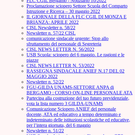
FLC CGIL Bergamo - Notiziario 10/2022
Proclamazione sciopero Settore Scuola del Comparto
Istruzione e Ricerca – 30 maggio 2022
IL GIORNALE DELLA FLC CGIL DI MONZA E
BRIANZA: APRILE 2022
CISL Newsletter n. 58/22
Newsletter n. 57/22 CISL
comunicazione sindacale urgente: Stop allo
sfruttamento del personale di Segreteria
CISL NEWS LETTER N. 56/2022
USB Scuola: sciopero del 6 maggio. Le ragioni e le
piazze
CISL NEWS LETTER N. 53/2022
RASSEGNA SINDACALE ANIEF N.17 DEL 02
MAGGIO 2022
Newsletter n. 52/22
FGU-GILDA UNAMS-SETTORE ANPA di
BERGAMO : CORSO ON-LINE PERSONALE ATA
Partecipa alla costruzione del tuo futuro previdenziale,
vota la lista numero 3 GILDA-UNAMS
Comunicazione Sciopero ANIEF del personale
docente, ATA ed educativo a tempo determinato e
indeterminato delle istituzioni scolastiche ed educative,
per l’intera giornata, del 6 maggio
Newsletter n. 51/22