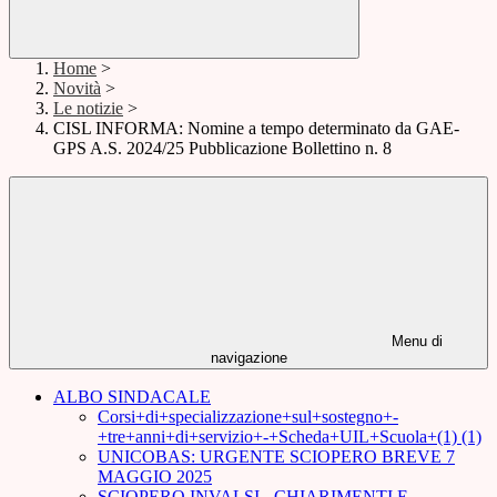
Home
>
Novità
>
Le notizie
>
CISL INFORMA: Nomine a tempo determinato da GAE-
GPS A.S. 2024/25 Pubblicazione Bollettino n. 8
Menu di
navigazione
ALBO SINDACALE
Corsi+di+specializzazione+sul+sostegno+-
+tre+anni+di+servizio+-+Scheda+UIL+Scuola+(1) (1)
UNICOBAS: URGENTE SCIOPERO BREVE 7
MAGGIO 2025
SCIOPERO INVALSI - CHIARIMENTI E