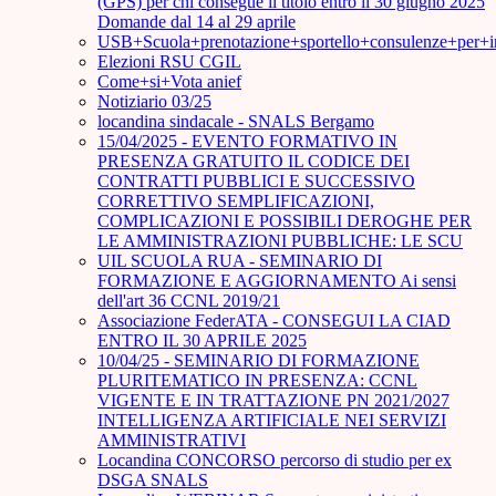
(GPS) per chi consegue il titolo entro il 30 giugno 2025
Domande dal 14 al 29 aprile
USB+Scuola+prenotazione+sportello+consulenze+per+
Elezioni RSU CGIL
Come+si+Vota anief
Notiziario 03/25
locandina sindacale - SNALS Bergamo
15/04/2025 - EVENTO FORMATIVO IN
PRESENZA GRATUITO IL CODICE DEI
CONTRATTI PUBBLICI E SUCCESSIVO
CORRETTIVO SEMPLIFICAZIONI,
COMPLICAZIONI E POSSIBILI DEROGHE PER
LE AMMINISTRAZIONI PUBBLICHE: LE SCU
UIL SCUOLA RUA - SEMINARIO DI
FORMAZIONE E AGGIORNAMENTO Ai sensi
dell'art 36 CCNL 2019/21
Associazione FederATA - CONSEGUI LA CIAD
ENTRO IL 30 APRILE 2025
10/04/25 - SEMINARIO DI FORMAZIONE
PLURITEMATICO IN PRESENZA: CCNL
VIGENTE E IN TRATTAZIONE PN 2021/2027
INTELLIGENZA ARTIFICIALE NEI SERVIZI
AMMINISTRATIVI
Locandina CONCORSO percorso di studio per ex
DSGA SNALS