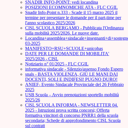
SNADIR INFO-POINT: vedi locandina
POSIZIONI ECOMNOMICHE ATA - FLC CGIL
Snadir Info-Point n.333 - Scade il 15 marzo 2025 il
termine per presentare le domande per il part-time per
l'anno scolastico 2025/2026
CISL SCUOLA BERGAMO - Pubblicata l'Ordinanza
sulla mobilità 2025/2026. Le nuove date.
Locandina+assemblea+sindacale+insegnanti+di+sostegn
03-2025
MANIFESTO+RSU+SCUOLE+unicobas
DATE PER LE DOMANDE DI MOBILITA'
2025/2026 - CISL
Notiziario n° 01/2025 - FLC CGIL
informativa sindacale - Silenzio/assenso Fondo Espero
snals - BASTA VIOLENZA, GIÙ LE MANI DAI
DOCENTI, SOLI E INDIFESI! PUGNO DURO!
ANIEF- Evento Sindacale Provinciale del 26 Febbraio
2025
USB Scuola – Avvio prenotazioni sportello mobilità
2025/26
CISL SCUOLA INFORMA - NEWSLETTER 04.
2025 - Istruzioni prova scritta concorsi; Offerta
formativa vincitori di concorso PNRR1 della scuola
secondaria; Schede di approfondimento CISL Scuola
sul contratt