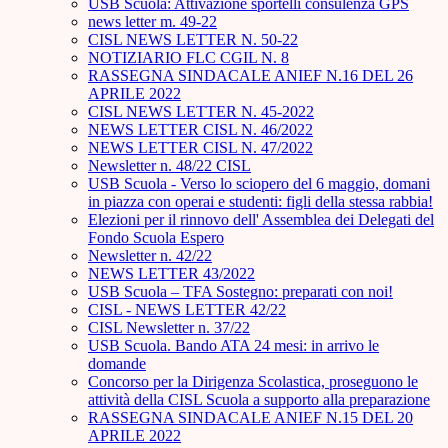
USB Scuola: Attivazione sportelli consulenza GPS
news letter m. 49-22
CISL NEWS LETTER N. 50-22
NOTIZIARIO FLC CGIL N. 8
RASSEGNA SINDACALE ANIEF N.16 DEL 26
APRILE 2022
CISL NEWS LETTER N. 45-2022
NEWS LETTER CISL N. 46/2022
NEWS LETTER CISL N. 47/2022
Newsletter n. 48/22 CISL
USB Scuola - Verso lo sciopero del 6 maggio, domani
in piazza con operai e studenti: figli della stessa rabbia!
Elezioni per il rinnovo dell' Assemblea dei Delegati del
Fondo Scuola Espero
Newsletter n. 42/22
NEWS LETTER 43/2022
USB Scuola – TFA Sostegno: preparati con noi!
CISL - NEWS LETTER 42/22
CISL Newsletter n. 37/22
USB Scuola. Bando ATA 24 mesi: in arrivo le
domande
Concorso per la Dirigenza Scolastica, proseguono le
attività della CISL Scuola a supporto alla preparazione
RASSEGNA SINDACALE ANIEF N.15 DEL 20
APRILE 2022