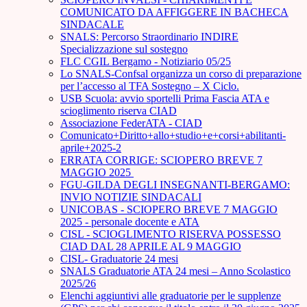
COMUNICATO DA AFFIGGERE IN BACHECA
SINDACALE
SNALS: Percorso Straordinario INDIRE
Specializzazione sul sostegno
FLC CGIL Bergamo - Notiziario 05/25
Lo SNALS-Confsal organizza un corso di preparazione
per l’accesso al TFA Sostegno – X Ciclo.
USB Scuola: avvio sportelli Prima Fascia ATA e
scioglimento riserva CIAD
Associazione FederATA - CIAD
Comunicato+Diritto+allo+studio+e+corsi+abilitanti-
aprile+2025-2
ERRATA CORRIGE: SCIOPERO BREVE 7
MAGGIO 2025
FGU-GILDA DEGLI INSEGNANTI-BERGAMO:
INVIO NOTIZIE SINDACALI
UNICOBAS - SCIOPERO BREVE 7 MAGGIO
2025 - personale docente e ATA
CISL - SCIOGLIMENTO RISERVA POSSESSO
CIAD DAL 28 APRILE AL 9 MAGGIO
CISL- Graduatorie 24 mesi
SNALS Graduatorie ATA 24 mesi – Anno Scolastico
2025/26
Elenchi aggiuntivi alle graduatorie per le supplenze