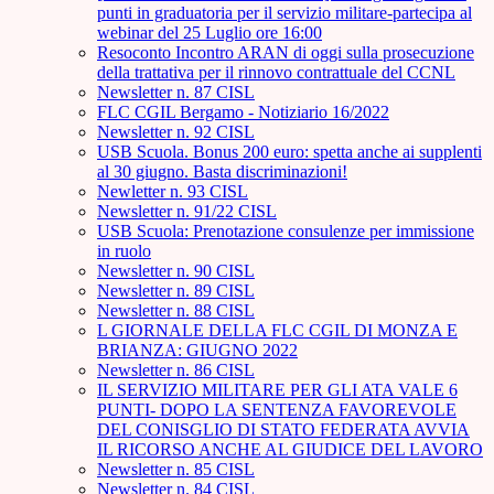
punti in graduatoria per il servizio militare-partecipa al
webinar del 25 Luglio ore 16:00
Resoconto Incontro ARAN di oggi sulla prosecuzione
della trattativa per il rinnovo contrattuale del CCNL
Newsletter n. 87 CISL
FLC CGIL Bergamo - Notiziario 16/2022
Newsletter n. 92 CISL
USB Scuola. Bonus 200 euro: spetta anche ai supplenti
al 30 giugno. Basta discriminazioni!
Newletter n. 93 CISL
Newsletter n. 91/22 CISL
USB Scuola: Prenotazione consulenze per immissione
in ruolo
Newsletter n. 90 CISL
Newsletter n. 89 CISL
Newsletter n. 88 CISL
L GIORNALE DELLA FLC CGIL DI MONZA E
BRIANZA: GIUGNO 2022
Newsletter n. 86 CISL
IL SERVIZIO MILITARE PER GLI ATA VALE 6
PUNTI- DOPO LA SENTENZA FAVOREVOLE
DEL CONISGLIO DI STATO FEDERATA AVVIA
IL RICORSO ANCHE AL GIUDICE DEL LAVORO
Newsletter n. 85 CISL
Newsletter n. 84 CISL