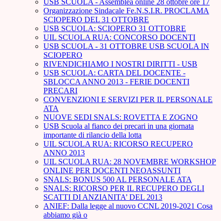
USB SCUOLA - Assemblea online 28 ottobre ore 17
Organizzazione Sindacale Fe.N.S.I.R. PROCLAMA
SCIOPERO DEL 31 OTTOBRE
USB SCUOLA: SCIOPERO 31 OTTOBRE
UIL SCUOLA RUA: CONCORSO DOCENTI
USB SCUOLA - 31 OTTOBRE USB SCUOLA IN
SCIOPERO
RIVENDICHIAMO I NOSTRI DIRITTI - USB
USB SCUOLA: CARTA DEL DOCENTE -
SBLOCCA ANNO 2013 - FERIE DOCENTI
PRECARI
CONVENZIONI E SERVIZI PER IL PERSONALE
ATA
NUOVE SEDI SNALS: ROVETTA E ZOGNO
USB Scuola al fianco dei precari in una giornata
importante di rilancio della lotta
UIL SCUOLA RUA: RICORSO RECUPERO
ANNO 2013
UIL SCUOLA RUA: 28 NOVEMBRE WORKSHOP
ONLINE PER DOCENTI NEOASSUNTI
SNALS: BONUS 500 AL PERSONALE ATA
SNALS: RICORSO PER IL RECUPERO DEGLI
SCATTI DI ANZIANITA’ DEL 2013
ANIEF: Dalla legge al nuovo CCNL 2019-2021 Cosa
abbiamo già o