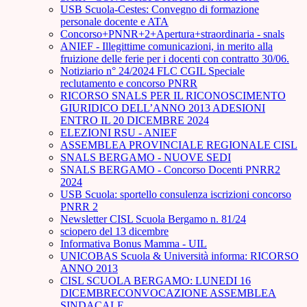
USB Scuola-Cestes: Convegno di formazione
personale docente e ATA
Concorso+PNNR+2+Apertura+straordinaria - snals
ANIEF - Illegittime comunicazioni, in merito alla
fruizione delle ferie per i docenti con contratto 30/06.
Notiziario n° 24/2024 FLC CGIL Speciale
reclutamento e concorso PNRR
RICORSO SNALS PER IL RICONOSCIMENTO
GIURIDICO DELL’ANNO 2013 ADESIONI
ENTRO IL 20 DICEMBRE 2024
ELEZIONI RSU - ANIEF
ASSEMBLEA PROVINCIALE REGIONALE CISL
SNALS BERGAMO - NUOVE SEDI
SNALS BERGAMO - Concorso Docenti PNRR2
2024
USB Scuola: sportello consulenza iscrizioni concorso
PNRR 2
Newsletter CISL Scuola Bergamo n. 81/24
sciopero del 13 dicembre
Informativa Bonus Mamma - UIL
UNICOBAS Scuola & Università informa: RICORSO
ANNO 2013
CISL SCUOLA BERGAMO: LUNEDI 16
DICEMBRECONVOCAZIONE ASSEMBLEA
SINDACALE