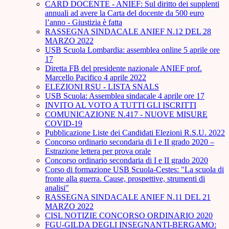
CARD DOCENTE - ANIEF: Sul diritto dei supplenti
annuali ad avere la Carta del docente da 500 euro
l’anno - Giustizia è fatta
RASSEGNA SINDACALE ANIEF N.12 DEL 28
MARZO 2022
USB Scuola Lombardia: assemblea online 5 aprile ore
17
Diretta FB del presidente nazionale ANIEF prof.
Marcello Pacifico 4 aprile 2022
ELEZIONI RSU - LISTA SNALS
USB Scuola: Assemblea sindacale 4 aprile ore 17
INVITO AL VOTO A TUTTI GLI ISCRITTI
COMUNICAZIONE N.417 - NUOVE MISURE
COVID-19
Pubblicazione Liste dei Candidati Elezioni R.S.U. 2022
Concorso ordinario secondaria di I e II grado 2020 –
Estrazione lettera per prova orale
Concorso ordinario secondaria di I e II grado 2020
Corso di formazione USB Scuola-Cestes: "La scuola di
fronte alla guerra. Cause, prospettive, strumenti di
analisi"
RASSEGNA SINDACALE ANIEF N.11 DEL 21
MARZO 2022
CISL NOTIZIE CONCORSO ORDINARIO 2020
FGU-GILDA DEGLI INSEGNANTI-BERGAMO: