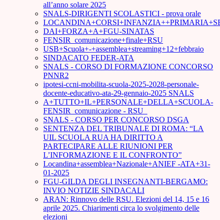
all’anno solare 2025
SNALS-DIRIGENTI SCOLASTICI - prova orale
LOCANDINA+CORSI+INFANZIA++PRIMARIA+S
DAI+FORZA+A+FGU-SINATAS
FENSIR_comunicazione+finale+RSU
USB+Scuola+-+assemblea+streaming+12+febbraio
SINDACATO FEDER-ATA
SNALS - CORSO DI FORMAZIONE CONCORSO
PNNR2
ipotesi-ccni-mobilita-scuola-2025-2028-personale-
docente-educativo-ata-29-gennaio-2025 SNALS
A+TUTTO+IL+PERSONALE+DELLA+SCUOLA-
FENSIR_comunicazione - RSU_
SNALS - CORSO PER CONCORSO DSGA
SENTENZA DEL TRIBUNALE DI ROMA: “LA
UIL SCUOLA RUA HA DIRITTO A
PARTECIPARE ALLE RIUNIONI PER
L’INFORMAZIONE E IL CONFRONTO”
Locandina+assemblea+Nazionale+ANIEF -ATA+31-
01-2025
FGU-GILDA DEGLI INSEGNANTI-BERGAMO:
INVIO NOTIZIE SINDACALI
ARAN: Rinnovo delle RSU. Elezioni del 14, 15 e 16
aprile 2025. Chiarimenti circa lo svolgimento delle
elezioni