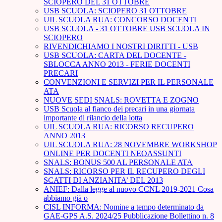
SCIOPERO DEL 31 OTTOBRE
USB SCUOLA: SCIOPERO 31 OTTOBRE
UIL SCUOLA RUA: CONCORSO DOCENTI
USB SCUOLA - 31 OTTOBRE USB SCUOLA IN
SCIOPERO
RIVENDICHIAMO I NOSTRI DIRITTI - USB
USB SCUOLA: CARTA DEL DOCENTE -
SBLOCCA ANNO 2013 - FERIE DOCENTI
PRECARI
CONVENZIONI E SERVIZI PER IL PERSONALE
ATA
NUOVE SEDI SNALS: ROVETTA E ZOGNO
USB Scuola al fianco dei precari in una giornata
importante di rilancio della lotta
UIL SCUOLA RUA: RICORSO RECUPERO
ANNO 2013
UIL SCUOLA RUA: 28 NOVEMBRE WORKSHOP
ONLINE PER DOCENTI NEOASSUNTI
SNALS: BONUS 500 AL PERSONALE ATA
SNALS: RICORSO PER IL RECUPERO DEGLI
SCATTI DI ANZIANITA’ DEL 2013
ANIEF: Dalla legge al nuovo CCNL 2019-2021 Cosa
abbiamo già o
CISL INFORMA: Nomine a tempo determinato da
GAE-GPS A.S. 2024/25 Pubblicazione Bollettino n. 8