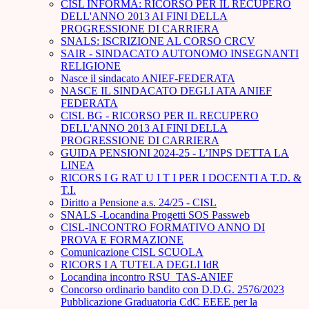
CISL INFORMA: RICORSO PER IL RECUPERO
DELL'ANNO 2013 AI FINI DELLA
PROGRESSIONE DI CARRIERA
SNALS: ISCRIZIONE AL CORSO CRCV
SAIR - SINDACATO AUTONOMO INSEGNANTI
RELIGIONE
Nasce il sindacato ANIEF-FEDERATA
NASCE IL SINDACATO DEGLI ATA ANIEF
FEDERATA
CISL BG - RICORSO PER IL RECUPERO
DELL'ANNO 2013 AI FINI DELLA
PROGRESSIONE DI CARRIERA
GUIDA PENSIONI 2024-25 - L’INPS DETTA LA
LINEA
RICORS I G RAT U I T I PER I DOCENTI A T.D. &
T.I.
Diritto a Pensione a.s. 24/25 - CISL
SNALS -Locandina Progetti SOS Passweb
CISL-INCONTRO FORMATIVO ANNO DI
PROVA E FORMAZIONE
Comunicazione CISL SCUOLA
RICORS I A TUTELA DEGLI IdR
Locandina incontro RSU_TAS-ANIEF
Concorso ordinario bandito con D.D.G. 2576/2023
Pubblicazione Graduatoria CdC EEEE per la