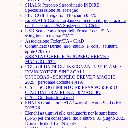
SNALS: Percorso Straordinario INDIRE
Specializzazione sul sostegno
FLC CGIL Bergamo - Notiziario 05/25
Lo SNALS-Confsal organizza un corso di preparazione
per l’accesso al TFA Sostegno – X Ciclo.
USB Scuola: avvio sportelli Prima Fascia ATA e
scioglimento riserva CIAD
Associazione FederATA - CIAD
Comunicato+Diritto+allo+studio+e+corsi+abilitanti-
aprile+2025-2
ERRATA CORRIGE: SCIOPERO BREVE 7
MAGGIO 2025
FGU-GILDA DEGLI INSEGNANTI-BERGAMO:
INVIO NOTIZIE SINDACALI
UNICOBAS - SCIOPERO BREVE 7 MAGGIO
2025 - personale docente e ATA
CISL - SCIOGLIMENTO RISERVA POSSESSO
CIAD DAL 28 APRILE AL 9 MAGGIO
CISL- Graduatorie 24 mesi
SNALS Graduatorie ATA 24 mesi – Anno Scolastico
2025/26
Elenchi aggiuntivi alle graduatorie per le supplenze
(GPS) per chi consegue il titolo entro il 30 giugno 2025
Domande dal 14 al 29 aprile