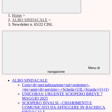
Home
>
ALBO SINDACALE
>
Newsletter n. 65/22 CISL
Menu di
navigazione
ALBO SINDACALE
Corsi+di+specializzazione+sul+sostegno+-
+tre+anni+di+servizio+-+Scheda+UIL+Scuola+(1) (1)
UNICOBAS: URGENTE SCIOPERO BREVE 7
MAGGIO 2025
SCIOPERO INVALSI - CHIARIMENTI E
COMUNICATO DA AFFIGGERE IN BACHECA
SINDACALE