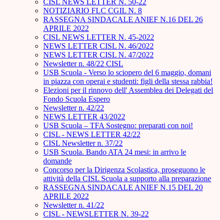
CISL NEWS LETTER N. 50-22
NOTIZIARIO FLC CGIL N. 8
RASSEGNA SINDACALE ANIEF N.16 DEL 26
APRILE 2022
CISL NEWS LETTER N. 45-2022
NEWS LETTER CISL N. 46/2022
NEWS LETTER CISL N. 47/2022
Newsletter n. 48/22 CISL
USB Scuola - Verso lo sciopero del 6 maggio, domani
in piazza con operai e studenti: figli della stessa rabbia!
Elezioni per il rinnovo dell' Assemblea dei Delegati del
Fondo Scuola Espero
Newsletter n. 42/22
NEWS LETTER 43/2022
USB Scuola – TFA Sostegno: preparati con noi!
CISL - NEWS LETTER 42/22
CISL Newsletter n. 37/22
USB Scuola. Bando ATA 24 mesi: in arrivo le
domande
Concorso per la Dirigenza Scolastica, proseguono le
attività della CISL Scuola a supporto alla preparazione
RASSEGNA SINDACALE ANIEF N.15 DEL 20
APRILE 2022
Newsletter n. 41/22
CISL - NEWSLETTER N. 39-22