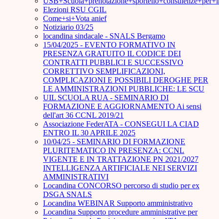
USB+Scuola+prenotazione+sportello+consulenze+per+
Elezioni RSU CGIL
Come+si+Vota anief
Notiziario 03/25
locandina sindacale - SNALS Bergamo
15/04/2025 - EVENTO FORMATIVO IN
PRESENZA GRATUITO IL CODICE DEI
CONTRATTI PUBBLICI E SUCCESSIVO
CORRETTIVO SEMPLIFICAZIONI,
COMPLICAZIONI E POSSIBILI DEROGHE PER
LE AMMINISTRAZIONI PUBBLICHE: LE SCU
UIL SCUOLA RUA - SEMINARIO DI
FORMAZIONE E AGGIORNAMENTO Ai sensi
dell'art 36 CCNL 2019/21
Associazione FederATA - CONSEGUI LA CIAD
ENTRO IL 30 APRILE 2025
10/04/25 - SEMINARIO DI FORMAZIONE
PLURITEMATICO IN PRESENZA: CCNL
VIGENTE E IN TRATTAZIONE PN 2021/2027
INTELLIGENZA ARTIFICIALE NEI SERVIZI
AMMINISTRATIVI
Locandina CONCORSO percorso di studio per ex
DSGA SNALS
Locandina WEBINAR Supporto amministrativo
Locandina Supporto procedure amministrative per