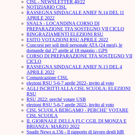
CISL - NEWSLETTER 40/22
NOTIZIARIO CISL
RASSEGNA SINDACALE ANIEF N.14 DEL 11
APRILE 2022
SNALS - LOCANDINA CORSO DI
PREPARAZIONE TFA SOSTEGNO VII CICLO
RINGRAZIAMENTI ELEZIONI RSU
ESITO VOTAZIONI RSU APRILE 2022
Concorsi per soli titoli personale ATA (24 mesi), le
domande dal 27 aprile al 18 maggio - GPS
CORSO DI PREPARAZIONE TFA SOSTEGNO VII
CICLO
RASSEGNA SINDACALE ANIEF N.13 DEL 4
APRILE 2022
Comunicazione CISL
elezioni RSU 5-6-7 aprile 2022- invito al voto
AGLI ISCRITTI ALLA CISL SCUOLA: ELEZIONI
RSU
RSU 2022: perché votare USB
elezioni RSU 5-6-7 aprile 2022- invito al voto
CISL SCUOLA BERGAMO - PERCHE' VOTARE
CISL SCUOLA
IL GIORNALE DELLA FLC CGIL DI MONZA E
BRIANZA: MARZO 2022
Snadir News n.156 - Il rapporto di lavoro degli IdR