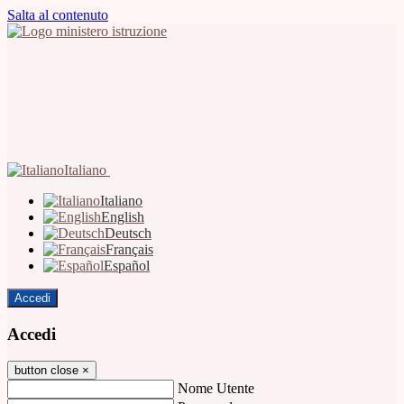
Salta al contenuto
Italiano
Italiano
English
Deutsch
Français
Español
Accedi
Accedi
button close
×
Nome Utente