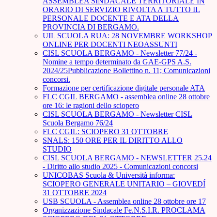
ASSEMBLEA SINDACALE TERRITORIALE IN
ORARIO DI SERVIZIO RIVOLTA A TUTTO IL
PERSONALE DOCENTE E ATA DELLA
PROVINCIA DI BERGAMO.
UIL SCUOLA RUA: 28 NOVEMBRE WORKSHOP
ONLINE PER DOCENTI NEOASSUNTI
CISL SCUOLA BERGAMO - Newsletter 77/24 -
Nomine a tempo determinato da GAE-GPS A.S.
2024/25Pubblicazione Bollettino n. 11; Comunicazioni
concorsi.
Formazione per certificazione digitale personale ATA
FLC CGIL BERGAMO - assemblea online 28 ottobre
ore 16: le ragioni dello sciopero
CISL SCUOLA BERGAMO - Newsletter CISL
Scuola Bergamo 76/24
FLC CGIL: SCIOPERO 31 OTTOBRE
SNALS: 150 ORE PER IL DIRITTO ALLO
STUDIO
CISL SCUOLA BERGAMO - NEWSLETTER 25.24
- Diritto allo studio 2025 - Comunicazioni concorsi
UNICOBAS Scuola & Università informa:
SCIOPERO GENERALE UNITARIO – GIOVEDÍ
31 OTTOBRE 2024
USB SCUOLA - Assemblea online 28 ottobre ore 17
Organizzazione Sindacale Fe.N.S.I.R. PROCLAMA