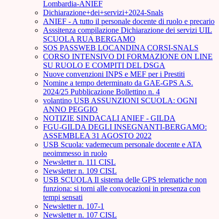
Lombardia-ANIEF
Dichiarazione+dei+servizi+2024-Snals
ANIEF - A tutto il personale docente di ruolo e precario
Asssitenza compilazione Dichiarazione dei servizi UIL
SCUOLA RUA BERGAMO
SOS PASSWEB LOCANDINA CORSI-SNALS
CORSO INTENSIVO DI FORMAZIONE ON LINE
SU RUOLO E COMPITI DEL DSGA
Nuove convenzioni INPS e MEF per i Prestiti
Nomine a tempo determinato da GAE-GPS A.S.
2024/25 Pubblicazione Bollettino n. 4
volantino USB ASSUNZIONI SCUOLA: OGNI
ANNO PEGGIO
NOTIZIE SINDACALI ANIEF - GILDA
FGU-GILDA DEGLI INSEGNANTI-BERGAMO:
ASSEMBLEA 31 AGOSTO 2022
USB Scuola: vademecum personale docente e ATA
neoimmesso in ruolo
Newsletter n. 111 CISL
Newsletter n. 109 CISL
USB SCUOLA Il sistema delle GPS telematiche non
funziona: si torni alle convocazioni in presenza con
tempi sensati
Newsletter n. 107-1
Newsletter n. 107 CISL