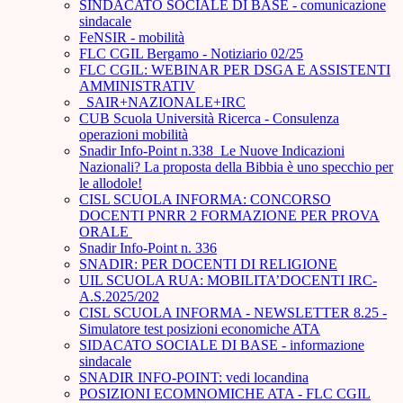
SINDACATO SOCIALE DI BASE - comunicazione
sindacale
FeNSIR - mobilità
FLC CGIL Bergamo - Notiziario 02/25
FLC CGIL: WEBINAR PER DSGA E ASSISTENTI
AMMINISTRATIV
_SAIR+NAZIONALE+IRC
CUB Scuola Università Ricerca - Consulenza
operazioni mobilità
Snadir Info-Point n.338 Le Nuove Indicazioni
Nazionali? La proposta della Bibbia è uno specchio per
le allodole!
CISL SCUOLA INFORMA: CONCORSO
DOCENTI PNRR 2 FORMAZIONE PER PROVA
ORALE ­
Snadir Info-Point n. 336
SNADIR: PER DOCENTI DI RELIGIONE
UIL SCUOLA RUA: MOBILITA’DOCENTI IRC-
A.S.2025/202
CISL SCUOLA INFORMA - NEWSLETTER 8.25 -
Simulatore test posizioni economiche ATA
SIDACATO SOCIALE DI BASE - informazione
sindacale
SNADIR INFO-POINT: vedi locandina
POSIZIONI ECOMNOMICHE ATA - FLC CGIL