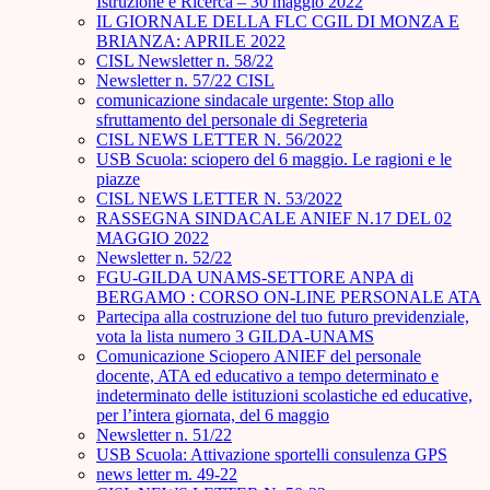
Istruzione e Ricerca – 30 maggio 2022
IL GIORNALE DELLA FLC CGIL DI MONZA E
BRIANZA: APRILE 2022
CISL Newsletter n. 58/22
Newsletter n. 57/22 CISL
comunicazione sindacale urgente: Stop allo
sfruttamento del personale di Segreteria
CISL NEWS LETTER N. 56/2022
USB Scuola: sciopero del 6 maggio. Le ragioni e le
piazze
CISL NEWS LETTER N. 53/2022
RASSEGNA SINDACALE ANIEF N.17 DEL 02
MAGGIO 2022
Newsletter n. 52/22
FGU-GILDA UNAMS-SETTORE ANPA di
BERGAMO : CORSO ON-LINE PERSONALE ATA
Partecipa alla costruzione del tuo futuro previdenziale,
vota la lista numero 3 GILDA-UNAMS
Comunicazione Sciopero ANIEF del personale
docente, ATA ed educativo a tempo determinato e
indeterminato delle istituzioni scolastiche ed educative,
per l’intera giornata, del 6 maggio
Newsletter n. 51/22
USB Scuola: Attivazione sportelli consulenza GPS
news letter m. 49-22