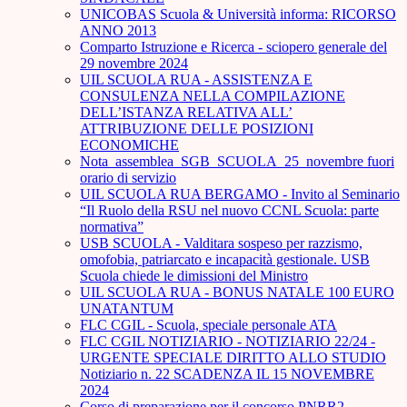
UNICOBAS Scuola & Università informa: RICORSO
ANNO 2013
Comparto Istruzione e Ricerca - sciopero generale del
29 novembre 2024
UIL SCUOLA RUA - ASSISTENZA E
CONSULENZA NELLA COMPILAZIONE
DELL’ISTANZA RELATIVA ALL’
ATTRIBUZIONE DELLE POSIZIONI
ECONOMICHE
Nota_assemblea_SGB_SCUOLA_25_novembre fuori
orario di servizio
UIL SCUOLA RUA BERGAMO - Invito al Seminario
“Il Ruolo della RSU nel nuovo CCNL Scuola: parte
normativa”
USB SCUOLA - Valditara sospeso per razzismo,
omofobia, patriarcato e incapacità gestionale. USB
Scuola chiede le dimissioni del Ministro
UIL SCUOLA RUA - BONUS NATALE 100 EURO
UNATANTUM
FLC CGIL - Scuola, speciale personale ATA
FLC CGIL NOTIZIARIO - NOTIZIARIO 22/24 -
URGENTE SPECIALE DIRITTO ALLO STUDIO
Notiziario n. 22 SCADENZA IL 15 NOVEMBRE
2024
Corso di preparazione per il concorso PNRR2