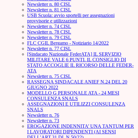
Newsletter n. 80 CISL
Newsletter n. 81 CISL
USB Scuola: avvio sportelli per assegnazioni
provvisorie e utilizzazioni
Newsletter n. 74 CISL
Newsletter n. 78 CISL
Newsletter n. 79 CISL
FLC CGIL Bergamo - Notiziario 14/2022
Newsletter n. 77 CISL
[Sindacato Nazionale FederATA] IL SERVIZIO
MILITARE VALE 6 PUNTI. IL CONSIGLIO DI
STATO ACCOGLIE IL RICORSO DELLE FEDER-
ATA
Newsletter n. 75 CISL
RASSEGNA SINDACALE ANIEF N.24 DEL 20
GIUGNO 2022
MODELLO G PERSONALE ATA - 24 MESI
CONSULENZA SNALS
ASSEGNAZIONI E UTILIZZI CONSULENZA
SNALS
Newsletter n. 76
Newsletter n. 73
EROGAZIONE INDENNITA’ UNA TANTUM PER
I LAVORATORI DIPENDENTI (AI SENSI
DELL’ART.31 DL N.50/22)