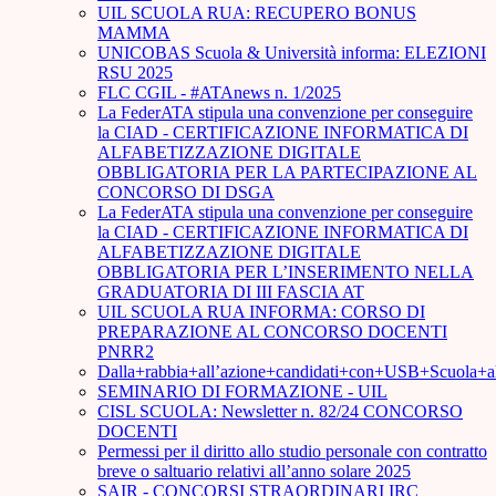
UIL SCUOLA RUA: RECUPERO BONUS
MAMMA
UNICOBAS Scuola & Università informa: ELEZIONI
RSU 2025
FLC CGIL - #ATAnews n. 1/2025
La FederATA stipula una convenzione per conseguire
la CIAD - CERTIFICAZIONE INFORMATICA DI
ALFABETIZZAZIONE DIGITALE
OBBLIGATORIA PER LA PARTECIPAZIONE AL
CONCORSO DI DSGA
La FederATA stipula una convenzione per conseguire
la CIAD - CERTIFICAZIONE INFORMATICA DI
ALFABETIZZAZIONE DIGITALE
OBBLIGATORIA PER L’INSERIMENTO NELLA
GRADUATORIA DI III FASCIA AT
UIL SCUOLA RUA INFORMA: CORSO DI
PREPARAZIONE AL CONCORSO DOCENTI
PNRR2
Dalla+rabbia+all’azione+candidati+con+USB+Scuola+
SEMINARIO DI FORMAZIONE - UIL
CISL SCUOLA: Newsletter n. 82/24 CONCORSO
DOCENTI
Permessi per il diritto allo studio personale con contratto
breve o saltuario relativi all’anno solare 2025
SAIR - CONCORSI STRAORDINARI IRC