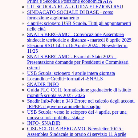
Prima e Seconda Posizione economica ATA
UIL SCUOLA RUA - GUIDA ELEZIONI RSU
SINDACATO SOCIALE DI BASE - corso
formazione aggiornamento
4 aprile: sciopero USB Scuola. Tutti gli appuntamenti
nelle città
SNALS BERGAMO - Convocazione Assemblea
sindacale territoriale a distanza - martedì 8 aprile 2025
Elezioni RSU 14-15-16 Aprile 2024 - Newsletter n.
11/25
SNALS BERGAMO - Esami di Stato 2025 –
Presentazione domande per Presidenti e Commissari
esterni
USB Scuola: sciopero 4 aprile intera giornata
Locandina+Crediti+formativi -SNALS
SNADIR INFO
Guida FLC CGIL formulazione graduatorie di istituto
mobilità scuola as 2025_2026
Snadir Info-Point n.343 Errore nel calcolo degli acconti
IRPEF: il governo ammette lo sbaglio
USB Scuola: verso lo sciopero del 4 aprile, per una
nuova scuola pubblica statale
INFO- SNADIR
CISL SCUOLA BERGAMO: Newsletter 10/25 :
Assemblea Sindacale in orario di servizio 11 Aprile