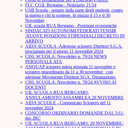
FLC CGIL Bergamo - Notiziario 21/24
USB Scuola - sempre dalla parte degli studenti, contro
la guerra e chi la sostiene. In piazza il 15 e il 30
Novembre
UIL scuola RUA Bergamo - Posizioni economiche
SINDACATI AUTONOMI FEDERATI FENSIR
:NUOVE POSIZIONI STIPENDIALI DECRETO IN
ARRIVO
AIDA SCUOLA -Adesione sciopero Direttori S.G.A.
proclamato per il giorno 11 novembre 2024
CISL SCUOLA: Newsletter n. 79/24 NEWS
PERSONALE ATA
ANQUAP sciopero intera giornata 11 novembre e
sciopero straordinario da 11 a 30 novembre_ con
adesione Movimento Direttori SGA. Diramazione.
CISL SCUOLA: Newsletter n. 78/24 AVVISO AI
DOCENTI
UIL SCUOLA RUA BERGAMO:
ANNULAMENTO ASSAMBLEA 29 NOVEMBRE
AIDA SCUOLE - Comunicato Sciopero del 11
novembre 2024
CONCORSO ORDINARIO DOMANDE DAL 5/11-
doc.IRC
UIL SCUOLA RUA BERGAMO: 29 NOVEMBRE-