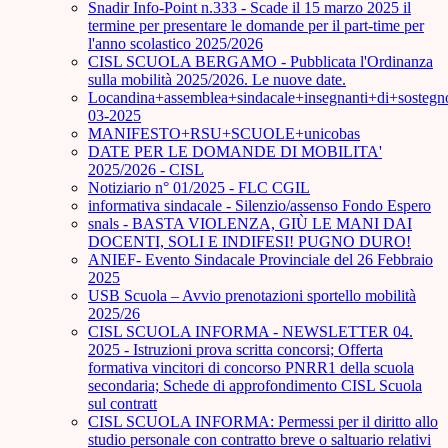
Snadir Info-Point n.333 - Scade il 15 marzo 2025 il
termine per presentare le domande per il part-time per
l'anno scolastico 2025/2026
CISL SCUOLA BERGAMO - Pubblicata l'Ordinanza
sulla mobilità 2025/2026. Le nuove date.
Locandina+assemblea+sindacale+insegnanti+di+sostegn
03-2025
MANIFESTO+RSU+SCUOLE+unicobas
DATE PER LE DOMANDE DI MOBILITA'
2025/2026 - CISL
Notiziario n° 01/2025 - FLC CGIL
informativa sindacale - Silenzio/assenso Fondo Espero
snals - BASTA VIOLENZA, GIÙ LE MANI DAI
DOCENTI, SOLI E INDIFESI! PUGNO DURO!
ANIEF- Evento Sindacale Provinciale del 26 Febbraio
2025
USB Scuola – Avvio prenotazioni sportello mobilità
2025/26
CISL SCUOLA INFORMA - NEWSLETTER 04.
2025 - Istruzioni prova scritta concorsi; Offerta
formativa vincitori di concorso PNRR1 della scuola
secondaria; Schede di approfondimento CISL Scuola
sul contratt
CISL SCUOLA INFORMA: Permessi per il diritto allo
studio personale con contratto breve o saltuario relativi