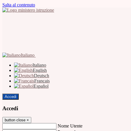
Salta al contenuto
Italiano
Italiano
English
Deutsch
Français
Español
Accedi
Accedi
button close
×
Nome Utente