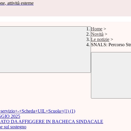
ne, attività esterne
Home
>
Novità
>
Le notizie
>
SNALS: Percorso Stra
i+servizio+-+Scheda+UIL+Scuola+(1) (1)
GIO 2025
ICATO DA AFFIGGERE IN BACHECA SINDACALE
e sul sostegno