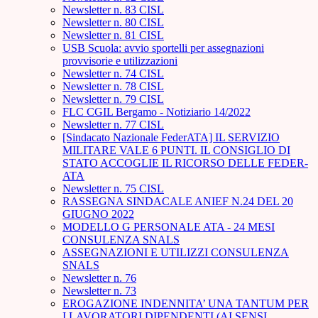
Newsletter n. 83 CISL
Newsletter n. 80 CISL
Newsletter n. 81 CISL
USB Scuola: avvio sportelli per assegnazioni
provvisorie e utilizzazioni
Newsletter n. 74 CISL
Newsletter n. 78 CISL
Newsletter n. 79 CISL
FLC CGIL Bergamo - Notiziario 14/2022
Newsletter n. 77 CISL
[Sindacato Nazionale FederATA] IL SERVIZIO
MILITARE VALE 6 PUNTI. IL CONSIGLIO DI
STATO ACCOGLIE IL RICORSO DELLE FEDER-
ATA
Newsletter n. 75 CISL
RASSEGNA SINDACALE ANIEF N.24 DEL 20
GIUGNO 2022
MODELLO G PERSONALE ATA - 24 MESI
CONSULENZA SNALS
ASSEGNAZIONI E UTILIZZI CONSULENZA
SNALS
Newsletter n. 76
Newsletter n. 73
EROGAZIONE INDENNITA’ UNA TANTUM PER
I LAVORATORI DIPENDENTI (AI SENSI