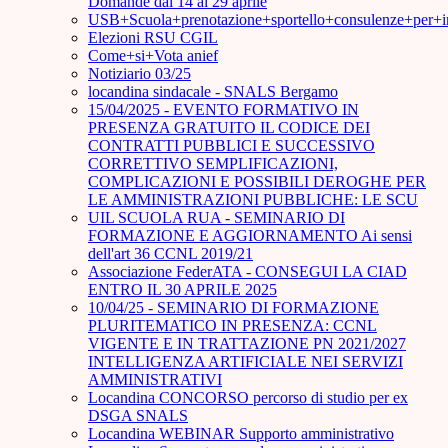
Domande dal 14 al 29 aprile
USB+Scuola+prenotazione+sportello+consulenze+per+
Elezioni RSU CGIL
Come+si+Vota anief
Notiziario 03/25
locandina sindacale - SNALS Bergamo
15/04/2025 - EVENTO FORMATIVO IN
PRESENZA GRATUITO IL CODICE DEI
CONTRATTI PUBBLICI E SUCCESSIVO
CORRETTIVO SEMPLIFICAZIONI,
COMPLICAZIONI E POSSIBILI DEROGHE PER
LE AMMINISTRAZIONI PUBBLICHE: LE SCU
UIL SCUOLA RUA - SEMINARIO DI
FORMAZIONE E AGGIORNAMENTO Ai sensi
dell'art 36 CCNL 2019/21
Associazione FederATA - CONSEGUI LA CIAD
ENTRO IL 30 APRILE 2025
10/04/25 - SEMINARIO DI FORMAZIONE
PLURITEMATICO IN PRESENZA: CCNL
VIGENTE E IN TRATTAZIONE PN 2021/2027
INTELLIGENZA ARTIFICIALE NEI SERVIZI
AMMINISTRATIVI
Locandina CONCORSO percorso di studio per ex
DSGA SNALS
Locandina WEBINAR Supporto amministrativo