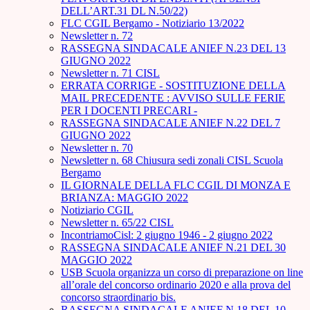
DELL’ART.31 DL N.50/22)
FLC CGIL Bergamo - Notiziario 13/2022
Newsletter n. 72
RASSEGNA SINDACALE ANIEF N.23 DEL 13
GIUGNO 2022
Newsletter n. 71 CISL
ERRATA CORRIGE - SOSTITUZIONE DELLA
MAIL PRECEDENTE : AVVISO SULLE FERIE
PER I DOCENTI PRECARI -
RASSEGNA SINDACALE ANIEF N.22 DEL 7
GIUGNO 2022
Newsletter n. 70
Newsletter n. 68 Chiusura sedi zonali CISL Scuola
Bergamo
IL GIORNALE DELLA FLC CGIL DI MONZA E
BRIANZA: MAGGIO 2022
Notiziario CGIL
Newsletter n. 65/22 CISL
IncontriamoCisl: 2 giugno 1946 - 2 giugno 2022
RASSEGNA SINDACALE ANIEF N.21 DEL 30
MAGGIO 2022
USB Scuola organizza un corso di preparazione on line
all’orale del concorso ordinario 2020 e alla prova del
concorso straordinario bis.
RASSEGNA SINDACALE ANIEF N.18 DEL 10