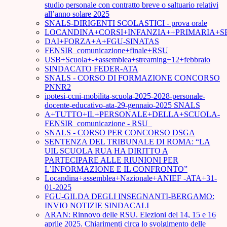
studio personale con contratto breve o saltuario relativi
all’anno solare 2025
SNALS-DIRIGENTI SCOLASTICI - prova orale
LOCANDINA+CORSI+INFANZIA++PRIMARIA+S
DAI+FORZA+A+FGU-SINATAS
FENSIR_comunicazione+finale+RSU
USB+Scuola+-+assemblea+streaming+12+febbraio
SINDACATO FEDER-ATA
SNALS - CORSO DI FORMAZIONE CONCORSO
PNNR2
ipotesi-ccni-mobilita-scuola-2025-2028-personale-
docente-educativo-ata-29-gennaio-2025 SNALS
A+TUTTO+IL+PERSONALE+DELLA+SCUOLA-
FENSIR_comunicazione - RSU_
SNALS - CORSO PER CONCORSO DSGA
SENTENZA DEL TRIBUNALE DI ROMA: “LA
UIL SCUOLA RUA HA DIRITTO A
PARTECIPARE ALLE RIUNIONI PER
L’INFORMAZIONE E IL CONFRONTO”
Locandina+assemblea+Nazionale+ANIEF -ATA+31-
01-2025
FGU-GILDA DEGLI INSEGNANTI-BERGAMO:
INVIO NOTIZIE SINDACALI
ARAN: Rinnovo delle RSU. Elezioni del 14, 15 e 16
aprile 2025. Chiarimenti circa lo svolgimento delle