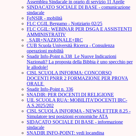
Assemblea Sindacale in orario di servizio 11 Aprile
SINDACATO SOCIALE DI BASE - comunicazione
sindacale
FeNSIR - mobilità
FLC CGIL Bergamo - Notiziario 02/25
FLC CGIL: WEBINAR PER DSGA E ASSISTENTI
AMMINISTRATIV
_SAIR+NAZIONALE+IRC
CUB Scuola Università Ricerca - Consulenza
operazioni mobilità
Snadir Info-Point n.338 Le Nuove Indicazioni
Nazionali? La proposta della Bibbia è uno specchio per
le allodole!
CISL SCUOLA INFORMA: CONCORSO
DOCENTI PNRR 2 FORMAZIONE PER PROVA
ORALE ­
Snadir Info-Point n. 336
SNADIR: PER DOCENTI DI RELIGIONE
UIL SCUOLA RUA: MOBILITA’DOCENTI IRC-
A.S.2025/202
CISL SCUOLA INFORMA - NEWSLETTER 8.25 -
Simulatore test posizioni economiche ATA
SIDACATO SOCIALE DI BASE - informazione
sindacale
SNADIR INFO-POINT: vedi locandina