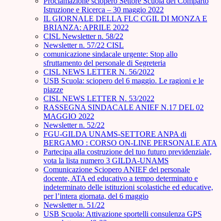
Proclamazione sciopero Settore Scuola del Comparto
Istruzione e Ricerca – 30 maggio 2022
IL GIORNALE DELLA FLC CGIL DI MONZA E
BRIANZA: APRILE 2022
CISL Newsletter n. 58/22
Newsletter n. 57/22 CISL
comunicazione sindacale urgente: Stop allo
sfruttamento del personale di Segreteria
CISL NEWS LETTER N. 56/2022
USB Scuola: sciopero del 6 maggio. Le ragioni e le
piazze
CISL NEWS LETTER N. 53/2022
RASSEGNA SINDACALE ANIEF N.17 DEL 02
MAGGIO 2022
Newsletter n. 52/22
FGU-GILDA UNAMS-SETTORE ANPA di
BERGAMO : CORSO ON-LINE PERSONALE ATA
Partecipa alla costruzione del tuo futuro previdenziale,
vota la lista numero 3 GILDA-UNAMS
Comunicazione Sciopero ANIEF del personale
docente, ATA ed educativo a tempo determinato e
indeterminato delle istituzioni scolastiche ed educative,
per l’intera giornata, del 6 maggio
Newsletter n. 51/22
USB Scuola: Attivazione sportelli consulenza GPS