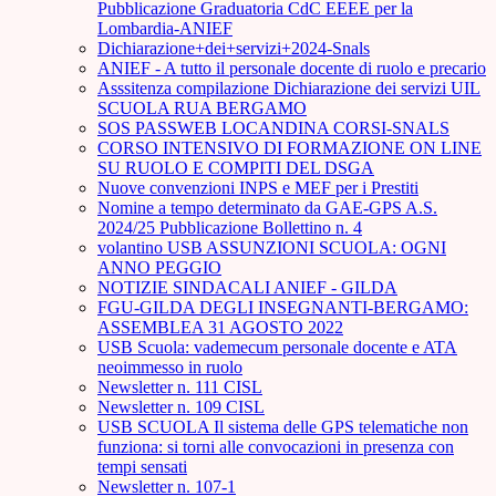
Pubblicazione Graduatoria CdC EEEE per la
Lombardia-ANIEF
Dichiarazione+dei+servizi+2024-Snals
ANIEF - A tutto il personale docente di ruolo e precario
Asssitenza compilazione Dichiarazione dei servizi UIL
SCUOLA RUA BERGAMO
SOS PASSWEB LOCANDINA CORSI-SNALS
CORSO INTENSIVO DI FORMAZIONE ON LINE
SU RUOLO E COMPITI DEL DSGA
Nuove convenzioni INPS e MEF per i Prestiti
Nomine a tempo determinato da GAE-GPS A.S.
2024/25 Pubblicazione Bollettino n. 4
volantino USB ASSUNZIONI SCUOLA: OGNI
ANNO PEGGIO
NOTIZIE SINDACALI ANIEF - GILDA
FGU-GILDA DEGLI INSEGNANTI-BERGAMO:
ASSEMBLEA 31 AGOSTO 2022
USB Scuola: vademecum personale docente e ATA
neoimmesso in ruolo
Newsletter n. 111 CISL
Newsletter n. 109 CISL
USB SCUOLA Il sistema delle GPS telematiche non
funziona: si torni alle convocazioni in presenza con
tempi sensati
Newsletter n. 107-1