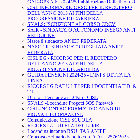
GAE-GPS A.S. 2024/25 Pubblicazione Bollettino n. 8
CISL INFORMA: RICORSO PER IL RECUPERO
DELL'ANNO 2013 AI FINI DELLA
PROGRESSIONE DI CARRIERA
SNALS: ISCRIZIONE AL CORSO CRCV
SAIR - SINDACATO AUTONOMO INSEGNANTI
RELIGIONE
Nasce il sindacato ANIEF-FEDERATA
NASCE IL SINDACATO DEGLI ATA ANIEF
FEDERATA
CISL BG - RICORSO PER IL RECUPERO
DELL'ANNO 2013 AI FINI DELLA
PROGRESSIONE DI CARRIERA
GUIDA PENSIONI 2024-25 - L’INPS DETTA LA
LINEA
RICORS I G RAT U I T I PER I DOCENTI A T.D. &
T.I.
Diritto a Pensione a.s. 24/25 - CISL
SNALS -Locandina Progetti SOS Passweb
CISL-INCONTRO FORMATIVO ANNO DI
PROVA E FORMAZIONE
Comunicazione CISL SCUOLA
RICORS I A TUTELA DEGLI IdR
Locandina incontro RSU_TAS-ANIEF
Concorso ordinario bandito con D.D.G. 2576/2023