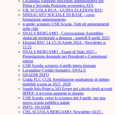
Locandina Supporto procedure amministrative per
Prima e Seconda Posizione economica ATA
UIL SCUOLA RUA - GUIDA ELEZIONI RSU
SINDACATO SOCIALE DI BASE - corso
formazione aggiornamento
4 aprile: sciopero USB Scuola. Tutti gli appuntamenti
nelle città
SNALS BERGAMO - Convocazione Assemblea
sindacale territoriale a distanza - martedì 8 aprile 2025
Elezioni RSU 14-15-16 Aprile 2024 - Newsletter n.
11/25
SNALS BERGAMO - Esami di Stato 2025 –
Presentazione domande per Presidenti e Commissari
esterni
USB Scuola: sciopero 4 aprile intera giornata
Locandina+Crediti+formativi -SNALS
SNADIR INFO
Guida FLC CGIL formulazione graduatorie di istituto
mobilità scuola as 2025_2026
Snadir Info-Point n.343 Errore nel calcolo degli acconti
IRPEF: il governo ammette lo sbaglio
USB Scuola: verso lo sciopero del 4 aprile, per una
nuova scuola pubblica statale
INFO- SNADIR
CISL SCUOLA BERGAMO: Newsletter 10/25 :