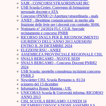
SAIR - CONCORSI STRAORDINARI IRC
USB Scuola-Cestes: Convegno di formazione
personale docente e ATA
Concorso+PNNR+2+Apertura+straordinaria - snals
ANIEF - Illegittime comunicazioni, in merito alla
fruizione delle ferie per i docenti con contratto 30/06.
Notiziario n° 24/2024 FLC CGIL Speciale
reclutamento e concorso PNRR
RICORSO SNALS PER IL RICONOSCIMENTO
GIURIDICO DELL’ANNO 2013 ADESIONI
ENTRO IL 20 DICEMBRE 2024
ELEZIONI RSU - ANIEF
ASSEMBLEA PROVINCIALE REGIONALE CISL
SNALS BERGAMO - NUOVE SEDI
SNALS BERGAMO - Concorso Docenti PNRR2
2024
USB Scuola: sportello consulenza iscrizioni concorso
PNRR 2
Newsletter CISL Scuola Bergamo n. 81/24
sciopero del 13 dicembre
Informativa Bonus Mamma - UIL
UNICOBAS Scuola & Università informa: RICORSO
ANNO 2013
CISL SCUOLA BERGAMO: LUNEDI 16
DICEMBRECONVOCAZIONE ASSEMBLEA