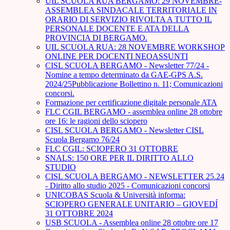
UIL SCUOLA RUA BERGAMO: 29 NOVEMBRE-
ASSEMBLEA SINDACALE TERRITORIALE IN
ORARIO DI SERVIZIO RIVOLTA A TUTTO IL
PERSONALE DOCENTE E ATA DELLA
PROVINCIA DI BERGAMO.
UIL SCUOLA RUA: 28 NOVEMBRE WORKSHOP
ONLINE PER DOCENTI NEOASSUNTI
CISL SCUOLA BERGAMO - Newsletter 77/24 -
Nomine a tempo determinato da GAE-GPS A.S.
2024/25Pubblicazione Bollettino n. 11; Comunicazioni
concorsi.
Formazione per certificazione digitale personale ATA
FLC CGIL BERGAMO - assemblea online 28 ottobre
ore 16: le ragioni dello sciopero
CISL SCUOLA BERGAMO - Newsletter CISL
Scuola Bergamo 76/24
FLC CGIL: SCIOPERO 31 OTTOBRE
SNALS: 150 ORE PER IL DIRITTO ALLO
STUDIO
CISL SCUOLA BERGAMO - NEWSLETTER 25.24
- Diritto allo studio 2025 - Comunicazioni concorsi
UNICOBAS Scuola & Università informa:
SCIOPERO GENERALE UNITARIO – GIOVEDÍ
31 OTTOBRE 2024
USB SCUOLA - Assemblea online 28 ottobre ore 17