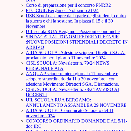
Corso di preparazione per il concorso PNRR2
FLC CGIL Bergamo - Notiziario 21/24
USB Scuola - sempre dalla parte degli studenti, contro
la guerra e chi la sostiene. In piazza il 15 e il 30
Novembre
UIL scuola RUA Bergamo - Posizioni economiche
SINDACATI AUTONOMI FEDERATI FENSIR
:NUOVE POSIZIONI STIPENDIALI DECRETO IN
ARRIVO
AIDA SCUOLA -Adesione sciopero Direttori S.G.A.
proclamato per il giorno 11 novembre 2024
CISL SCUOLA: Newsletter n. 79/24 NEWS
PERSONALE ATA
ANQUAP sciopero intera giornata 11 novembre e
sciopero straordinario da 11 a 30 novembre_ con
adesione Movimento Direttori SGA. Diramazione.
CISL SCUOLA: Newsletter n. 78/24 AVVISO AI
DOCENTI
UIL SCUOLA RUA BERGAMO:
ANNULAMENTO ASSAMBLEA 29 NOVEMBRE
AIDA SCUOLE - Comunicato Sciopero del 11
novembre 2024
CONCORSO ORDINARIO DOMANDE DAL 5/11-
doc.IRC