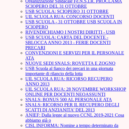
Organizzazione Sindacale Fe.N.S.I.R. PROCLAMA
SCIOPERO DEL 31 OTTOBRE
USB SCUOLA: SCIOPERO 31 OTTOBRE
UIL SCUOLA RUA: CONCORSO DOCENTI
USB SCUOLA - 31 OTTOBRE USB SCUOLA IN
SCIOPERO
RIVENDICHIAMO I NOSTRI DIRITTI - USB
USB SCUOLA: CARTA DEL DOCENTE -
SBLOCCA ANNO 2013 - FERIE DOCENTI
PRECARI
CONVENZIONI E SERVIZI PER IL PERSONALE
ATA
NUOVE SEDI SNALS: ROVETTA E ZOGNO
USB Scuola al fianco dei precari in una giornata
importante di rilancio della lotta
UIL SCUOLA RUA: RICORSO RECUPERO
ANNO 2013
UIL SCUOLA RUA: 28 NOVEMBRE WORKSHOP
ONLINE PER DOCENTI NEOASSUNTI
SNALS: BONUS 500 AL PERSONALE ATA
SNALS: RICORSO PER IL RECUPERO DEGLI
SCATTI DI ANZIANITA’ DEL 2013
ANIEF: Dalla legge al nuovo CCNL 2019-2021 Cosa
abbiamo già o
CISL INFORMA: Nomine a tempo determinato da