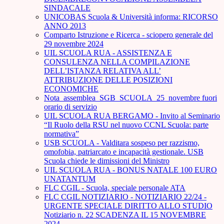
SINDACALE
UNICOBAS Scuola & Università informa: RICORSO
ANNO 2013
Comparto Istruzione e Ricerca - sciopero generale del
29 novembre 2024
UIL SCUOLA RUA - ASSISTENZA E
CONSULENZA NELLA COMPILAZIONE
DELL’ISTANZA RELATIVA ALL’
ATTRIBUZIONE DELLE POSIZIONI
ECONOMICHE
Nota_assemblea_SGB_SCUOLA_25_novembre fuori
orario di servizio
UIL SCUOLA RUA BERGAMO - Invito al Seminario
“Il Ruolo della RSU nel nuovo CCNL Scuola: parte
normativa”
USB SCUOLA - Valditara sospeso per razzismo,
omofobia, patriarcato e incapacità gestionale. USB
Scuola chiede le dimissioni del Ministro
UIL SCUOLA RUA - BONUS NATALE 100 EURO
UNATANTUM
FLC CGIL - Scuola, speciale personale ATA
FLC CGIL NOTIZIARIO - NOTIZIARIO 22/24 -
URGENTE SPECIALE DIRITTO ALLO STUDIO
Notiziario n. 22 SCADENZA IL 15 NOVEMBRE
2024