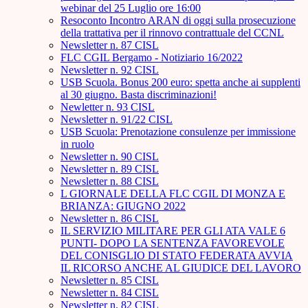
webinar del 25 Luglio ore 16:00
Resoconto Incontro ARAN di oggi sulla prosecuzione
della trattativa per il rinnovo contrattuale del CCNL
Newsletter n. 87 CISL
FLC CGIL Bergamo - Notiziario 16/2022
Newsletter n. 92 CISL
USB Scuola. Bonus 200 euro: spetta anche ai supplenti
al 30 giugno. Basta discriminazioni!
Newletter n. 93 CISL
Newsletter n. 91/22 CISL
USB Scuola: Prenotazione consulenze per immissione
in ruolo
Newsletter n. 90 CISL
Newsletter n. 89 CISL
Newsletter n. 88 CISL
L GIORNALE DELLA FLC CGIL DI MONZA E
BRIANZA: GIUGNO 2022
Newsletter n. 86 CISL
IL SERVIZIO MILITARE PER GLI ATA VALE 6
PUNTI- DOPO LA SENTENZA FAVOREVOLE
DEL CONISGLIO DI STATO FEDERATA AVVIA
IL RICORSO ANCHE AL GIUDICE DEL LAVORO
Newsletter n. 85 CISL
Newsletter n. 84 CISL
Newsletter n. 82 CISL