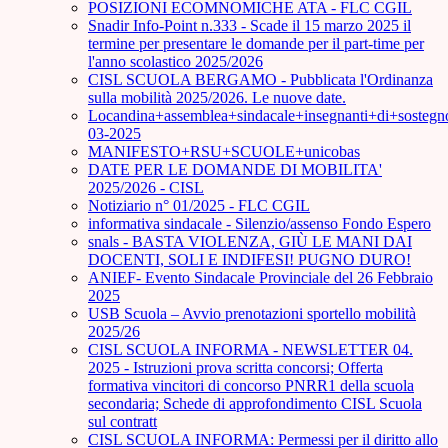
POSIZIONI ECOMNOMICHE ATA - FLC CGIL
Snadir Info-Point n.333 - Scade il 15 marzo 2025 il
termine per presentare le domande per il part-time per
l'anno scolastico 2025/2026
CISL SCUOLA BERGAMO - Pubblicata l'Ordinanza
sulla mobilità 2025/2026. Le nuove date.
Locandina+assemblea+sindacale+insegnanti+di+sostegn
03-2025
MANIFESTO+RSU+SCUOLE+unicobas
DATE PER LE DOMANDE DI MOBILITA'
2025/2026 - CISL
Notiziario n° 01/2025 - FLC CGIL
informativa sindacale - Silenzio/assenso Fondo Espero
snals - BASTA VIOLENZA, GIÙ LE MANI DAI
DOCENTI, SOLI E INDIFESI! PUGNO DURO!
ANIEF- Evento Sindacale Provinciale del 26 Febbraio
2025
USB Scuola – Avvio prenotazioni sportello mobilità
2025/26
CISL SCUOLA INFORMA - NEWSLETTER 04.
2025 - Istruzioni prova scritta concorsi; Offerta
formativa vincitori di concorso PNRR1 della scuola
secondaria; Schede di approfondimento CISL Scuola
sul contratt
CISL SCUOLA INFORMA: Permessi per il diritto allo