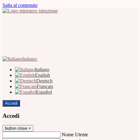
Salta al contenuto
Italiano
Italiano
English
Deutsch
Français
Español
Accedi
Accedi
button close
×
Nome Utente