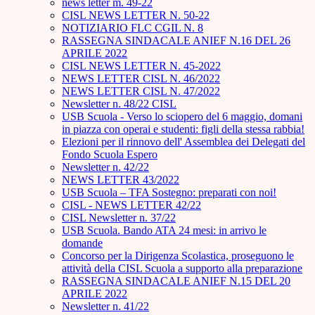
news letter m. 49-22
CISL NEWS LETTER N. 50-22
NOTIZIARIO FLC CGIL N. 8
RASSEGNA SINDACALE ANIEF N.16 DEL 26
APRILE 2022
CISL NEWS LETTER N. 45-2022
NEWS LETTER CISL N. 46/2022
NEWS LETTER CISL N. 47/2022
Newsletter n. 48/22 CISL
USB Scuola - Verso lo sciopero del 6 maggio, domani
in piazza con operai e studenti: figli della stessa rabbia!
Elezioni per il rinnovo dell' Assemblea dei Delegati del
Fondo Scuola Espero
Newsletter n. 42/22
NEWS LETTER 43/2022
USB Scuola – TFA Sostegno: preparati con noi!
CISL - NEWS LETTER 42/22
CISL Newsletter n. 37/22
USB Scuola. Bando ATA 24 mesi: in arrivo le
domande
Concorso per la Dirigenza Scolastica, proseguono le
attività della CISL Scuola a supporto alla preparazione
RASSEGNA SINDACALE ANIEF N.15 DEL 20
APRILE 2022
Newsletter n. 41/22