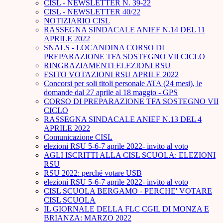
CISL - NEWSLETTER N. 39-22
CISL - NEWSLETTER 40/22
NOTIZIARIO CISL
RASSEGNA SINDACALE ANIEF N.14 DEL 11
APRILE 2022
SNALS - LOCANDINA CORSO DI
PREPARAZIONE TFA SOSTEGNO VII CICLO
RINGRAZIAMENTI ELEZIONI RSU
ESITO VOTAZIONI RSU APRILE 2022
Concorsi per soli titoli personale ATA (24 mesi), le
domande dal 27 aprile al 18 maggio - GPS
CORSO DI PREPARAZIONE TFA SOSTEGNO VII
CICLO
RASSEGNA SINDACALE ANIEF N.13 DEL 4
APRILE 2022
Comunicazione CISL
elezioni RSU 5-6-7 aprile 2022- invito al voto
AGLI ISCRITTI ALLA CISL SCUOLA: ELEZIONI
RSU
RSU 2022: perché votare USB
elezioni RSU 5-6-7 aprile 2022- invito al voto
CISL SCUOLA BERGAMO - PERCHE' VOTARE
CISL SCUOLA
IL GIORNALE DELLA FLC CGIL DI MONZA E
BRIANZA: MARZO 2022