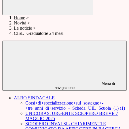
Home
>
Novità
>
Le notizie
>
CISL- Graduatorie 24 mesi
Menu di
navigazione
ALBO SINDACALE
Corsi+di+specializzazione+sul+sostegno+-
+tre+anni+di+servizio+-+Scheda+UIL+Scuola+(1) (1)
UNICOBAS: URGENTE SCIOPERO BREVE 7
MAGGIO 2025
SCIOPERO INVALSI - CHIARIMENTI E
COMUNICATO DA AFFIGGERE IN BACHECA