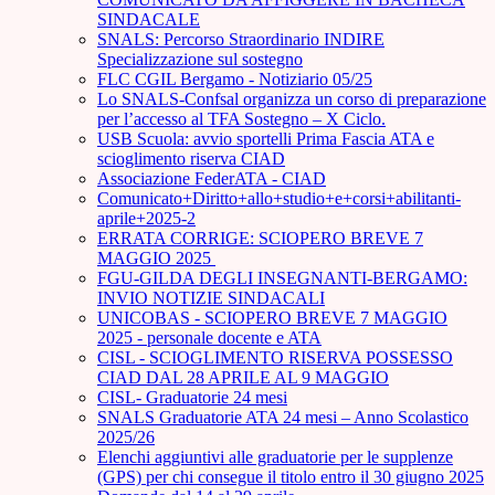
SINDACALE
SNALS: Percorso Straordinario INDIRE
Specializzazione sul sostegno
FLC CGIL Bergamo - Notiziario 05/25
Lo SNALS-Confsal organizza un corso di preparazione
per l’accesso al TFA Sostegno – X Ciclo.
USB Scuola: avvio sportelli Prima Fascia ATA e
scioglimento riserva CIAD
Associazione FederATA - CIAD
Comunicato+Diritto+allo+studio+e+corsi+abilitanti-
aprile+2025-2
ERRATA CORRIGE: SCIOPERO BREVE 7
MAGGIO 2025
FGU-GILDA DEGLI INSEGNANTI-BERGAMO:
INVIO NOTIZIE SINDACALI
UNICOBAS - SCIOPERO BREVE 7 MAGGIO
2025 - personale docente e ATA
CISL - SCIOGLIMENTO RISERVA POSSESSO
CIAD DAL 28 APRILE AL 9 MAGGIO
CISL- Graduatorie 24 mesi
SNALS Graduatorie ATA 24 mesi – Anno Scolastico
2025/26
Elenchi aggiuntivi alle graduatorie per le supplenze
(GPS) per chi consegue il titolo entro il 30 giugno 2025