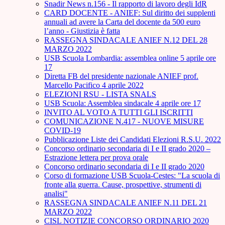
Snadir News n.156 - Il rapporto di lavoro degli IdR
CARD DOCENTE - ANIEF: Sul diritto dei supplenti
annuali ad avere la Carta del docente da 500 euro
l’anno - Giustizia è fatta
RASSEGNA SINDACALE ANIEF N.12 DEL 28
MARZO 2022
USB Scuola Lombardia: assemblea online 5 aprile ore
17
Diretta FB del presidente nazionale ANIEF prof.
Marcello Pacifico 4 aprile 2022
ELEZIONI RSU - LISTA SNALS
USB Scuola: Assemblea sindacale 4 aprile ore 17
INVITO AL VOTO A TUTTI GLI ISCRITTI
COMUNICAZIONE N.417 - NUOVE MISURE
COVID-19
Pubblicazione Liste dei Candidati Elezioni R.S.U. 2022
Concorso ordinario secondaria di I e II grado 2020 –
Estrazione lettera per prova orale
Concorso ordinario secondaria di I e II grado 2020
Corso di formazione USB Scuola-Cestes: "La scuola di
fronte alla guerra. Cause, prospettive, strumenti di
analisi"
RASSEGNA SINDACALE ANIEF N.11 DEL 21
MARZO 2022
CISL NOTIZIE CONCORSO ORDINARIO 2020