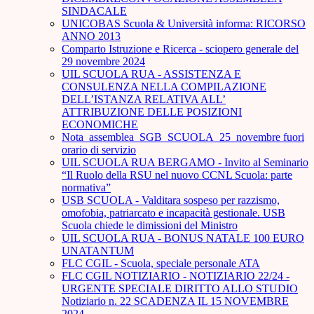
SINDACALE
UNICOBAS Scuola & Università informa: RICORSO
ANNO 2013
Comparto Istruzione e Ricerca - sciopero generale del
29 novembre 2024
UIL SCUOLA RUA - ASSISTENZA E
CONSULENZA NELLA COMPILAZIONE
DELL’ISTANZA RELATIVA ALL’
ATTRIBUZIONE DELLE POSIZIONI
ECONOMICHE
Nota_assemblea_SGB_SCUOLA_25_novembre fuori
orario di servizio
UIL SCUOLA RUA BERGAMO - Invito al Seminario
“Il Ruolo della RSU nel nuovo CCNL Scuola: parte
normativa”
USB SCUOLA - Valditara sospeso per razzismo,
omofobia, patriarcato e incapacità gestionale. USB
Scuola chiede le dimissioni del Ministro
UIL SCUOLA RUA - BONUS NATALE 100 EURO
UNATANTUM
FLC CGIL - Scuola, speciale personale ATA
FLC CGIL NOTIZIARIO - NOTIZIARIO 22/24 -
URGENTE SPECIALE DIRITTO ALLO STUDIO
Notiziario n. 22 SCADENZA IL 15 NOVEMBRE
2024