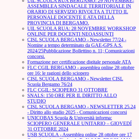
UIL SCUOLA RUA BERGAMO: 29 NOVEMBRE-
ASSEMBLEA SINDACALE TERRITORIALE IN
ORARIO DI SERVIZIO RIVOLTA A TUTTO IL
PERSONALE DOCENTE E ATA DELLA
PROVINCIA DI BERGAMO.
UIL SCUOLA RUA: 28 NOVEMBRE WORKSHOP
ONLINE PER DOCENTI NEOASSUNTI
CISL SCUOLA BERGAMO - Newsletter 77/24 -
Nomine a tempo determinato da GAE-GPS A.S.
2024/25Pubblicazione Bollettino n. 11; Comunicazioni
concorsi.
Formazione per certificazione digitale personale ATA
FLC CGIL BERGAMO - assemblea online 28 ottobre
ore 16: le ragioni dello sciopero
CISL SCUOLA BERGAMO - Newsletter CISL
Scuola Bergamo 76/24
FLC CGIL: SCIOPERO 31 OTTOBRE
SNALS: 150 ORE PER IL DIRITTO ALLO
STUDIO
CISL SCUOLA BERGAMO - NEWSLETTER 25.24
- Diritto allo studio 2025 - Comunicazioni concorsi
UNICOBAS Scuola & Università informa:
SCIOPERO GENERALE UNITARIO – GIOVEDÍ
31 OTTOBRE 2024
USB SCUOLA - Assemblea online 28 ottobre ore 17