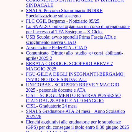
SINDACALE
SNALS: Percorso Straordinario INDIRE
Specializzazione sul sostegno
FLC CGIL Bergamo - Notiziario 05/25
Lo SNALS-Confsal organizza un corso di preparazione
per l’accesso al TFA Sostegno – X Ciclo.
USB Scuola: avvio sportelli Prima Fascia ATA e
scioglimento riserva CIAD
Associazione FederATA - CIAD
Comunicato+Diritto+allo+studio+e+corsi+abilitanti-
aprile+2025-2
ERRATA CORRIGE: SCIOPERO BREVE 7
MAGGIO 2025
FGU-GILDA DEGLI INSEGNANTI-BERGAMO:
INVIO NOTIZIE SINDACALI
UNICOBAS - SCIOPERO BREVE 7 MAGGIO
2025 - personale docente e ATA
CISL - SCIOGLIMENTO RISERVA POSSESSO
CIAD DAL 28 APRILE AL 9 MAGGIO
CISL- Graduatorie 24 mesi
SNALS Graduatorie ATA 24 mesi – Anno Scolastico
2025/26
Elenchi aggiuntivi alle graduatorie per le supplenze
(GPS) per chi consegue il titolo entro il 30 giugno 2025