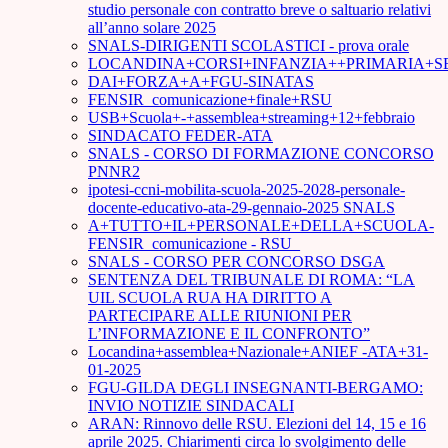
studio personale con contratto breve o saltuario relativi
all’anno solare 2025
SNALS-DIRIGENTI SCOLASTICI - prova orale
LOCANDINA+CORSI+INFANZIA++PRIMARIA+S
DAI+FORZA+A+FGU-SINATAS
FENSIR_comunicazione+finale+RSU
USB+Scuola+-+assemblea+streaming+12+febbraio
SINDACATO FEDER-ATA
SNALS - CORSO DI FORMAZIONE CONCORSO
PNNR2
ipotesi-ccni-mobilita-scuola-2025-2028-personale-
docente-educativo-ata-29-gennaio-2025 SNALS
A+TUTTO+IL+PERSONALE+DELLA+SCUOLA-
FENSIR_comunicazione - RSU_
SNALS - CORSO PER CONCORSO DSGA
SENTENZA DEL TRIBUNALE DI ROMA: “LA
UIL SCUOLA RUA HA DIRITTO A
PARTECIPARE ALLE RIUNIONI PER
L’INFORMAZIONE E IL CONFRONTO”
Locandina+assemblea+Nazionale+ANIEF -ATA+31-
01-2025
FGU-GILDA DEGLI INSEGNANTI-BERGAMO:
INVIO NOTIZIE SINDACALI
ARAN: Rinnovo delle RSU. Elezioni del 14, 15 e 16
aprile 2025. Chiarimenti circa lo svolgimento delle