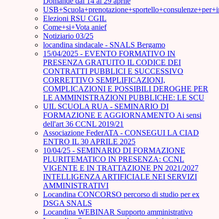
Domande dal 14 al 29 aprile
USB+Scuola+prenotazione+sportello+consulenze+per+
Elezioni RSU CGIL
Come+si+Vota anief
Notiziario 03/25
locandina sindacale - SNALS Bergamo
15/04/2025 - EVENTO FORMATIVO IN
PRESENZA GRATUITO IL CODICE DEI
CONTRATTI PUBBLICI E SUCCESSIVO
CORRETTIVO SEMPLIFICAZIONI,
COMPLICAZIONI E POSSIBILI DEROGHE PER
LE AMMINISTRAZIONI PUBBLICHE: LE SCU
UIL SCUOLA RUA - SEMINARIO DI
FORMAZIONE E AGGIORNAMENTO Ai sensi
dell'art 36 CCNL 2019/21
Associazione FederATA - CONSEGUI LA CIAD
ENTRO IL 30 APRILE 2025
10/04/25 - SEMINARIO DI FORMAZIONE
PLURITEMATICO IN PRESENZA: CCNL
VIGENTE E IN TRATTAZIONE PN 2021/2027
INTELLIGENZA ARTIFICIALE NEI SERVIZI
AMMINISTRATIVI
Locandina CONCORSO percorso di studio per ex
DSGA SNALS
Locandina WEBINAR Supporto amministrativo