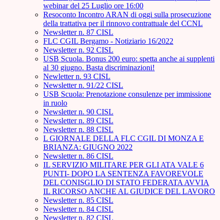
webinar del 25 Luglio ore 16:00
Resoconto Incontro ARAN di oggi sulla prosecuzione
della trattativa per il rinnovo contrattuale del CCNL
Newsletter n. 87 CISL
FLC CGIL Bergamo - Notiziario 16/2022
Newsletter n. 92 CISL
USB Scuola. Bonus 200 euro: spetta anche ai supplenti
al 30 giugno. Basta discriminazioni!
Newletter n. 93 CISL
Newsletter n. 91/22 CISL
USB Scuola: Prenotazione consulenze per immissione
in ruolo
Newsletter n. 90 CISL
Newsletter n. 89 CISL
Newsletter n. 88 CISL
L GIORNALE DELLA FLC CGIL DI MONZA E
BRIANZA: GIUGNO 2022
Newsletter n. 86 CISL
IL SERVIZIO MILITARE PER GLI ATA VALE 6
PUNTI- DOPO LA SENTENZA FAVOREVOLE
DEL CONISGLIO DI STATO FEDERATA AVVIA
IL RICORSO ANCHE AL GIUDICE DEL LAVORO
Newsletter n. 85 CISL
Newsletter n. 84 CISL
Newsletter n. 82 CISL