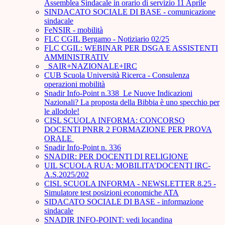
Assemblea Sindacale in orario di servizio 11 Aprile
SINDACATO SOCIALE DI BASE - comunicazione
sindacale
FeNSIR - mobilità
FLC CGIL Bergamo - Notiziario 02/25
FLC CGIL: WEBINAR PER DSGA E ASSISTENTI
AMMINISTRATIV
_SAIR+NAZIONALE+IRC
CUB Scuola Università Ricerca - Consulenza
operazioni mobilità
Snadir Info-Point n.338 Le Nuove Indicazioni
Nazionali? La proposta della Bibbia è uno specchio per
le allodole!
CISL SCUOLA INFORMA: CONCORSO
DOCENTI PNRR 2 FORMAZIONE PER PROVA
ORALE ­
Snadir Info-Point n. 336
SNADIR: PER DOCENTI DI RELIGIONE
UIL SCUOLA RUA: MOBILITA’DOCENTI IRC-
A.S.2025/202
CISL SCUOLA INFORMA - NEWSLETTER 8.25 -
Simulatore test posizioni economiche ATA
SIDACATO SOCIALE DI BASE - informazione
sindacale
SNADIR INFO-POINT: vedi locandina