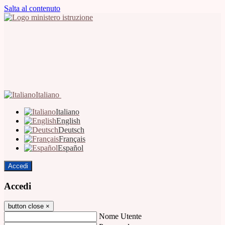
Salta al contenuto
Italiano
Italiano
English
Deutsch
Français
Español
Accedi
Accedi
button close
×
Nome Utente