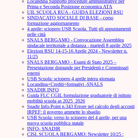
Locandina Supporto procedure amministrative per
Prima e Seconda Posizione economica ATA
UIL SCUOLA RUA - GUIDA ELEZIONI RSU
SINDACATO SOCIALE DI BASE - corso
formazione aggiornamento
4 aprile: sciopero USB Scuola. Tutti gli appuntamenti
nelle città
SNALS BERGAMO - Convocazione Assemblea
sindacale territoriale a distanza - martedì 8 aprile 2025
Elezioni RSU 14-15-16 Aprile 2024 - Newsletter n.
11/25
SNALS BERGAMO - Esami di Stato 2025 –
Presentazione domande per Presidenti e Commissari
esterni
USB Scuola: sciopero 4 aprile intera giornata
Locandina+Crediti+formativi -SNALS
SNADIR INFO
Guida FLC CGIL formulazione graduatorie di istituto
mobilità scuola as 2025_2026
Snadir Info-Point n.343 Errore nel calcolo degli acconti
IRPEF: il governo ammette lo sbaglio
USB Scuola: verso lo sciopero del 4 aprile, per una
nuova scuola pubblica statale
INFO- SNADIR
CISL SCUOLA BERGAMO: Newsletter 10/25 :