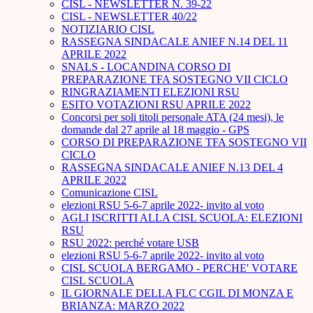
CISL - NEWSLETTER N. 39-22
CISL - NEWSLETTER 40/22
NOTIZIARIO CISL
RASSEGNA SINDACALE ANIEF N.14 DEL 11
APRILE 2022
SNALS - LOCANDINA CORSO DI
PREPARAZIONE TFA SOSTEGNO VII CICLO
RINGRAZIAMENTI ELEZIONI RSU
ESITO VOTAZIONI RSU APRILE 2022
Concorsi per soli titoli personale ATA (24 mesi), le
domande dal 27 aprile al 18 maggio - GPS
CORSO DI PREPARAZIONE TFA SOSTEGNO VII
CICLO
RASSEGNA SINDACALE ANIEF N.13 DEL 4
APRILE 2022
Comunicazione CISL
elezioni RSU 5-6-7 aprile 2022- invito al voto
AGLI ISCRITTI ALLA CISL SCUOLA: ELEZIONI
RSU
RSU 2022: perché votare USB
elezioni RSU 5-6-7 aprile 2022- invito al voto
CISL SCUOLA BERGAMO - PERCHE' VOTARE
CISL SCUOLA
IL GIORNALE DELLA FLC CGIL DI MONZA E
BRIANZA: MARZO 2022