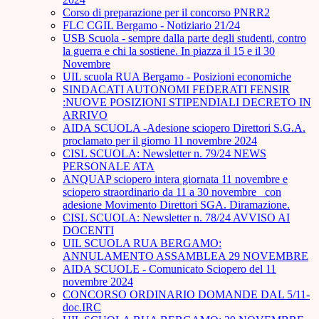
Corso di preparazione per il concorso PNRR2
FLC CGIL Bergamo - Notiziario 21/24
USB Scuola - sempre dalla parte degli studenti, contro
la guerra e chi la sostiene. In piazza il 15 e il 30
Novembre
UIL scuola RUA Bergamo - Posizioni economiche
SINDACATI AUTONOMI FEDERATI FENSIR
:NUOVE POSIZIONI STIPENDIALI DECRETO IN
ARRIVO
AIDA SCUOLA -Adesione sciopero Direttori S.G.A.
proclamato per il giorno 11 novembre 2024
CISL SCUOLA: Newsletter n. 79/24 NEWS
PERSONALE ATA
ANQUAP sciopero intera giornata 11 novembre e
sciopero straordinario da 11 a 30 novembre_ con
adesione Movimento Direttori SGA. Diramazione.
CISL SCUOLA: Newsletter n. 78/24 AVVISO AI
DOCENTI
UIL SCUOLA RUA BERGAMO:
ANNULAMENTO ASSAMBLEA 29 NOVEMBRE
AIDA SCUOLE - Comunicato Sciopero del 11
novembre 2024
CONCORSO ORDINARIO DOMANDE DAL 5/11-
doc.IRC