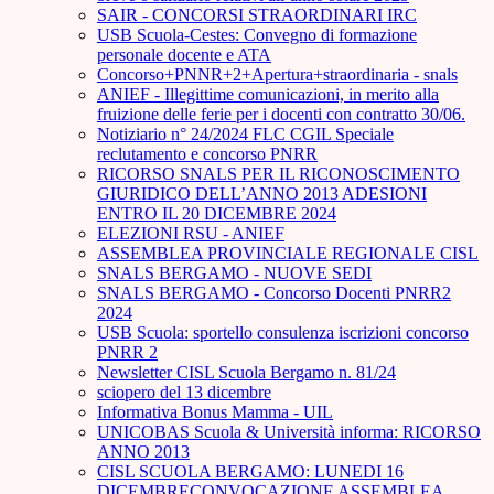
SAIR - CONCORSI STRAORDINARI IRC
USB Scuola-Cestes: Convegno di formazione
personale docente e ATA
Concorso+PNNR+2+Apertura+straordinaria - snals
ANIEF - Illegittime comunicazioni, in merito alla
fruizione delle ferie per i docenti con contratto 30/06.
Notiziario n° 24/2024 FLC CGIL Speciale
reclutamento e concorso PNRR
RICORSO SNALS PER IL RICONOSCIMENTO
GIURIDICO DELL’ANNO 2013 ADESIONI
ENTRO IL 20 DICEMBRE 2024
ELEZIONI RSU - ANIEF
ASSEMBLEA PROVINCIALE REGIONALE CISL
SNALS BERGAMO - NUOVE SEDI
SNALS BERGAMO - Concorso Docenti PNRR2
2024
USB Scuola: sportello consulenza iscrizioni concorso
PNRR 2
Newsletter CISL Scuola Bergamo n. 81/24
sciopero del 13 dicembre
Informativa Bonus Mamma - UIL
UNICOBAS Scuola & Università informa: RICORSO
ANNO 2013
CISL SCUOLA BERGAMO: LUNEDI 16
DICEMBRECONVOCAZIONE ASSEMBLEA