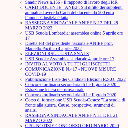
Snadir News n.156 - Il rapporto di lavoro degli IdR
CARD DOCENTE - ANIEF: Sul diritto dei supplenti
annuali ad avere la Carta del docente da 500 euro
l’anno - Giustizia è fatta
RASSEGNA SINDACALE ANIEF N.12 DEL 28
MARZO 2022
USB Scuola Lombardia: assemblea online 5 aprile ore
17
Diretta FB del presidente nazionale ANIEF prof.
Marcello Pacifico 4 aprile 2022
ELEZIONI RSU - LISTA SNALS
USB Scuola: Assemblea sindacale 4 aprile ore 17
INVITO AL VOTO A TUTTI GLI ISCRITTI
COMUNICAZIONE N.417 - NUOVE MISURE
COVID-19
Pubblicazione Liste dei Candidati Elezioni R.S.U. 2022
Concorso ordinario secondaria di I e II grado 2020 –
Estrazione lettera per prova orale
Concorso ordinario secondaria di I e II grado 2020
Corso di formazione USB Scuola-Cestes: "La scuola di
fronte alla guerra. Cause, prospettive, strumenti di
analisi"
RASSEGNA SINDACALE ANIEF N.11 DEL 21
MARZO 2022
CISL NOTIZIE CONCORSO ORDINARIO 2020