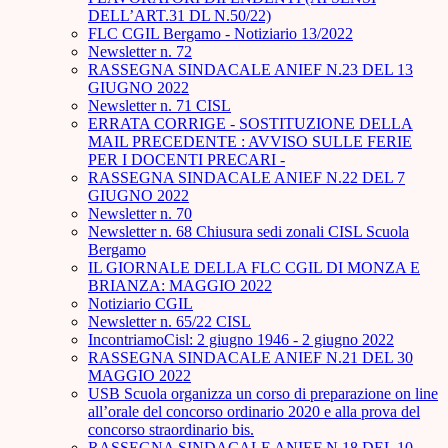
DELL’ART.31 DL N.50/22)
FLC CGIL Bergamo - Notiziario 13/2022
Newsletter n. 72
RASSEGNA SINDACALE ANIEF N.23 DEL 13
GIUGNO 2022
Newsletter n. 71 CISL
ERRATA CORRIGE - SOSTITUZIONE DELLA
MAIL PRECEDENTE : AVVISO SULLE FERIE
PER I DOCENTI PRECARI -
RASSEGNA SINDACALE ANIEF N.22 DEL 7
GIUGNO 2022
Newsletter n. 70
Newsletter n. 68 Chiusura sedi zonali CISL Scuola
Bergamo
IL GIORNALE DELLA FLC CGIL DI MONZA E
BRIANZA: MAGGIO 2022
Notiziario CGIL
Newsletter n. 65/22 CISL
IncontriamoCisl: 2 giugno 1946 - 2 giugno 2022
RASSEGNA SINDACALE ANIEF N.21 DEL 30
MAGGIO 2022
USB Scuola organizza un corso di preparazione on line
all’orale del concorso ordinario 2020 e alla prova del
concorso straordinario bis.
RASSEGNA SINDACALE ANIEF N.18 DEL 10