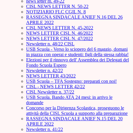
news letter m. 49-22
CISL NEWS LETTER N. 50-22
NOTIZIARIO FLC CGIL N. 8
RASSEGNA SINDACALE ANIEF N.16 DEL 26
APRILE 2022
CISL NEWS LETTER N. 45-2022
NEWS LETTER CISL N. 46/2022
NEWS LETTER CISL N. 47/2022
Newsletter n. 48/22 CISL
USB Scuola - Verso lo sciopero del 6 maggio, domani
in piazza con operai e studenti: figli della stessa rabbia!
Elezioni per il rinnovo dell' Assemblea dei Delegati del
Fondo Scuola Espero
Newsletter n. 42/22
NEWS LETTER 43/2022
USB Scuola – TFA Sostegno: preparati con noi!
CISL - NEWS LETTER 42/22
CISL Newsletter n. 37/22
USB Scuola. Bando ATA 24 mesi: in arrivo le
domande
Concorso per la Dirigenza Scolastica, proseguono le
attività della CISL Scuola a supporto alla preparazione
RASSEGNA SINDACALE ANIEF N.15 DEL 20
APRILE 2022
Newsletter n. 41/22