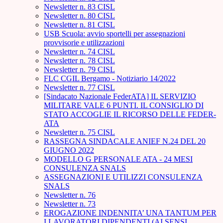
Newsletter n. 83 CISL
Newsletter n. 80 CISL
Newsletter n. 81 CISL
USB Scuola: avvio sportelli per assegnazioni
provvisorie e utilizzazioni
Newsletter n. 74 CISL
Newsletter n. 78 CISL
Newsletter n. 79 CISL
FLC CGIL Bergamo - Notiziario 14/2022
Newsletter n. 77 CISL
[Sindacato Nazionale FederATA] IL SERVIZIO
MILITARE VALE 6 PUNTI. IL CONSIGLIO DI
STATO ACCOGLIE IL RICORSO DELLE FEDER-
ATA
Newsletter n. 75 CISL
RASSEGNA SINDACALE ANIEF N.24 DEL 20
GIUGNO 2022
MODELLO G PERSONALE ATA - 24 MESI
CONSULENZA SNALS
ASSEGNAZIONI E UTILIZZI CONSULENZA
SNALS
Newsletter n. 76
Newsletter n. 73
EROGAZIONE INDENNITA’ UNA TANTUM PER
I LAVORATORI DIPENDENTI (AI SENSI