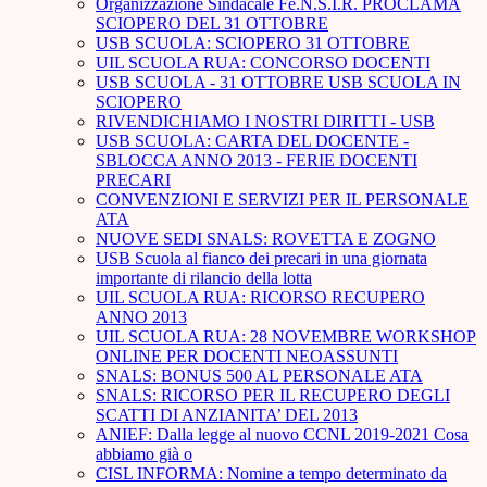
Organizzazione Sindacale Fe.N.S.I.R. PROCLAMA
SCIOPERO DEL 31 OTTOBRE
USB SCUOLA: SCIOPERO 31 OTTOBRE
UIL SCUOLA RUA: CONCORSO DOCENTI
USB SCUOLA - 31 OTTOBRE USB SCUOLA IN
SCIOPERO
RIVENDICHIAMO I NOSTRI DIRITTI - USB
USB SCUOLA: CARTA DEL DOCENTE -
SBLOCCA ANNO 2013 - FERIE DOCENTI
PRECARI
CONVENZIONI E SERVIZI PER IL PERSONALE
ATA
NUOVE SEDI SNALS: ROVETTA E ZOGNO
USB Scuola al fianco dei precari in una giornata
importante di rilancio della lotta
UIL SCUOLA RUA: RICORSO RECUPERO
ANNO 2013
UIL SCUOLA RUA: 28 NOVEMBRE WORKSHOP
ONLINE PER DOCENTI NEOASSUNTI
SNALS: BONUS 500 AL PERSONALE ATA
SNALS: RICORSO PER IL RECUPERO DEGLI
SCATTI DI ANZIANITA’ DEL 2013
ANIEF: Dalla legge al nuovo CCNL 2019-2021 Cosa
abbiamo già o
CISL INFORMA: Nomine a tempo determinato da