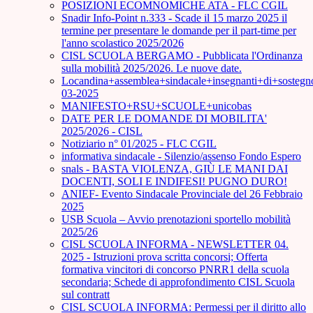
POSIZIONI ECOMNOMICHE ATA - FLC CGIL
Snadir Info-Point n.333 - Scade il 15 marzo 2025 il
termine per presentare le domande per il part-time per
l'anno scolastico 2025/2026
CISL SCUOLA BERGAMO - Pubblicata l'Ordinanza
sulla mobilità 2025/2026. Le nuove date.
Locandina+assemblea+sindacale+insegnanti+di+sostegn
03-2025
MANIFESTO+RSU+SCUOLE+unicobas
DATE PER LE DOMANDE DI MOBILITA'
2025/2026 - CISL
Notiziario n° 01/2025 - FLC CGIL
informativa sindacale - Silenzio/assenso Fondo Espero
snals - BASTA VIOLENZA, GIÙ LE MANI DAI
DOCENTI, SOLI E INDIFESI! PUGNO DURO!
ANIEF- Evento Sindacale Provinciale del 26 Febbraio
2025
USB Scuola – Avvio prenotazioni sportello mobilità
2025/26
CISL SCUOLA INFORMA - NEWSLETTER 04.
2025 - Istruzioni prova scritta concorsi; Offerta
formativa vincitori di concorso PNRR1 della scuola
secondaria; Schede di approfondimento CISL Scuola
sul contratt
CISL SCUOLA INFORMA: Permessi per il diritto allo