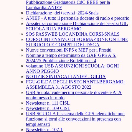
Pubblicazione Graduatoria CdC EEEE per la
Lombardia-ANIEF
Dichiarazione+dei+servizi+2024-Snals
ANIEF - A tutto il personale docente di ruolo e precario
Asssitenza compilazione Dichiarazione dei servizi UIL
SCUOLA RUA BERGAMO
SOS PASSWEB LOCANDINA CORSI-SNALS
CORSO INTENSIVO DI FORMAZIONE ON LINE
SU RUOLO E COMPITI DEL DSGA
Nuove convenzioni INPS e MEF per i Prestiti
Nomine a tempo determinato da GAE-GPS A.S.
2024/25 Pubblicazione Bollettino n. 4
volantino USB ASSUNZIONI SCUOLA: OGNI
ANNO PEGGIO
NOTIZIE SINDACALI ANIEF - GILDA
FGU-GILDA DEGLI INSEGNANTI-BERGAMO:
ASSEMBLEA 31 AGOSTO 2022
USB Scuola: vademecum personale docente e ATA
neoimmesso in ruolo
Newsletter n. 111 CISL
Newsletter n. 109 CISL
USB SCUOLA Il sistema delle GPS telematiche non
funziona: si torni alle convocazioni in presenza con
tempi sensati
Newsletter n. 107-1