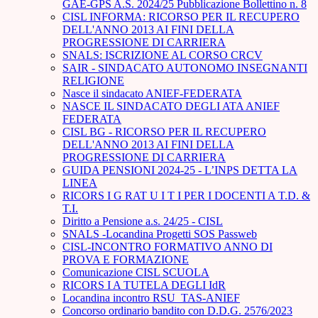
GAE-GPS A.S. 2024/25 Pubblicazione Bollettino n. 8
CISL INFORMA: RICORSO PER IL RECUPERO
DELL'ANNO 2013 AI FINI DELLA
PROGRESSIONE DI CARRIERA
SNALS: ISCRIZIONE AL CORSO CRCV
SAIR - SINDACATO AUTONOMO INSEGNANTI
RELIGIONE
Nasce il sindacato ANIEF-FEDERATA
NASCE IL SINDACATO DEGLI ATA ANIEF
FEDERATA
CISL BG - RICORSO PER IL RECUPERO
DELL'ANNO 2013 AI FINI DELLA
PROGRESSIONE DI CARRIERA
GUIDA PENSIONI 2024-25 - L’INPS DETTA LA
LINEA
RICORS I G RAT U I T I PER I DOCENTI A T.D. &
T.I.
Diritto a Pensione a.s. 24/25 - CISL
SNALS -Locandina Progetti SOS Passweb
CISL-INCONTRO FORMATIVO ANNO DI
PROVA E FORMAZIONE
Comunicazione CISL SCUOLA
RICORS I A TUTELA DEGLI IdR
Locandina incontro RSU_TAS-ANIEF
Concorso ordinario bandito con D.D.G. 2576/2023