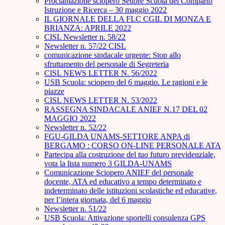
Proclamazione sciopero Settore Scuola del Comparto
Istruzione e Ricerca – 30 maggio 2022
IL GIORNALE DELLA FLC CGIL DI MONZA E
BRIANZA: APRILE 2022
CISL Newsletter n. 58/22
Newsletter n. 57/22 CISL
comunicazione sindacale urgente: Stop allo
sfruttamento del personale di Segreteria
CISL NEWS LETTER N. 56/2022
USB Scuola: sciopero del 6 maggio. Le ragioni e le
piazze
CISL NEWS LETTER N. 53/2022
RASSEGNA SINDACALE ANIEF N.17 DEL 02
MAGGIO 2022
Newsletter n. 52/22
FGU-GILDA UNAMS-SETTORE ANPA di
BERGAMO : CORSO ON-LINE PERSONALE ATA
Partecipa alla costruzione del tuo futuro previdenziale,
vota la lista numero 3 GILDA-UNAMS
Comunicazione Sciopero ANIEF del personale
docente, ATA ed educativo a tempo determinato e
indeterminato delle istituzioni scolastiche ed educative,
per l’intera giornata, del 6 maggio
Newsletter n. 51/22
USB Scuola: Attivazione sportelli consulenza GPS