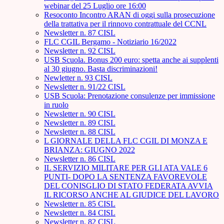
webinar del 25 Luglio ore 16:00
Resoconto Incontro ARAN di oggi sulla prosecuzione
della trattativa per il rinnovo contrattuale del CCNL
Newsletter n. 87 CISL
FLC CGIL Bergamo - Notiziario 16/2022
Newsletter n. 92 CISL
USB Scuola. Bonus 200 euro: spetta anche ai supplenti
al 30 giugno. Basta discriminazioni!
Newletter n. 93 CISL
Newsletter n. 91/22 CISL
USB Scuola: Prenotazione consulenze per immissione
in ruolo
Newsletter n. 90 CISL
Newsletter n. 89 CISL
Newsletter n. 88 CISL
L GIORNALE DELLA FLC CGIL DI MONZA E
BRIANZA: GIUGNO 2022
Newsletter n. 86 CISL
IL SERVIZIO MILITARE PER GLI ATA VALE 6
PUNTI- DOPO LA SENTENZA FAVOREVOLE
DEL CONISGLIO DI STATO FEDERATA AVVIA
IL RICORSO ANCHE AL GIUDICE DEL LAVORO
Newsletter n. 85 CISL
Newsletter n. 84 CISL
Newsletter n. 82 CISL