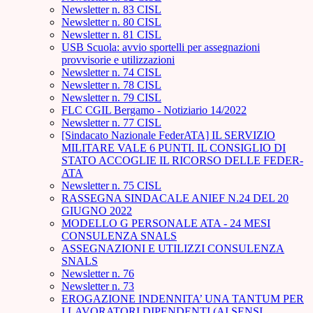
Newsletter n. 83 CISL
Newsletter n. 80 CISL
Newsletter n. 81 CISL
USB Scuola: avvio sportelli per assegnazioni
provvisorie e utilizzazioni
Newsletter n. 74 CISL
Newsletter n. 78 CISL
Newsletter n. 79 CISL
FLC CGIL Bergamo - Notiziario 14/2022
Newsletter n. 77 CISL
[Sindacato Nazionale FederATA] IL SERVIZIO
MILITARE VALE 6 PUNTI. IL CONSIGLIO DI
STATO ACCOGLIE IL RICORSO DELLE FEDER-
ATA
Newsletter n. 75 CISL
RASSEGNA SINDACALE ANIEF N.24 DEL 20
GIUGNO 2022
MODELLO G PERSONALE ATA - 24 MESI
CONSULENZA SNALS
ASSEGNAZIONI E UTILIZZI CONSULENZA
SNALS
Newsletter n. 76
Newsletter n. 73
EROGAZIONE INDENNITA’ UNA TANTUM PER
I LAVORATORI DIPENDENTI (AI SENSI