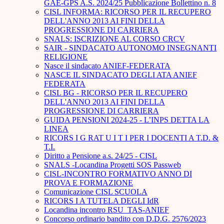
GAE-GPS A.S. 2024/25 Pubblicazione Bollettino n. 8
CISL INFORMA: RICORSO PER IL RECUPERO
DELL'ANNO 2013 AI FINI DELLA
PROGRESSIONE DI CARRIERA
SNALS: ISCRIZIONE AL CORSO CRCV
SAIR - SINDACATO AUTONOMO INSEGNANTI
RELIGIONE
Nasce il sindacato ANIEF-FEDERATA
NASCE IL SINDACATO DEGLI ATA ANIEF
FEDERATA
CISL BG - RICORSO PER IL RECUPERO
DELL'ANNO 2013 AI FINI DELLA
PROGRESSIONE DI CARRIERA
GUIDA PENSIONI 2024-25 - L’INPS DETTA LA
LINEA
RICORS I G RAT U I T I PER I DOCENTI A T.D. &
T.I.
Diritto a Pensione a.s. 24/25 - CISL
SNALS -Locandina Progetti SOS Passweb
CISL-INCONTRO FORMATIVO ANNO DI
PROVA E FORMAZIONE
Comunicazione CISL SCUOLA
RICORS I A TUTELA DEGLI IdR
Locandina incontro RSU_TAS-ANIEF
Concorso ordinario bandito con D.D.G. 2576/2023