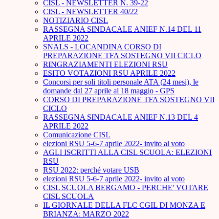
CISL - NEWSLETTER N. 39-22
CISL - NEWSLETTER 40/22
NOTIZIARIO CISL
RASSEGNA SINDACALE ANIEF N.14 DEL 11
APRILE 2022
SNALS - LOCANDINA CORSO DI
PREPARAZIONE TFA SOSTEGNO VII CICLO
RINGRAZIAMENTI ELEZIONI RSU
ESITO VOTAZIONI RSU APRILE 2022
Concorsi per soli titoli personale ATA (24 mesi), le
domande dal 27 aprile al 18 maggio - GPS
CORSO DI PREPARAZIONE TFA SOSTEGNO VII
CICLO
RASSEGNA SINDACALE ANIEF N.13 DEL 4
APRILE 2022
Comunicazione CISL
elezioni RSU 5-6-7 aprile 2022- invito al voto
AGLI ISCRITTI ALLA CISL SCUOLA: ELEZIONI
RSU
RSU 2022: perché votare USB
elezioni RSU 5-6-7 aprile 2022- invito al voto
CISL SCUOLA BERGAMO - PERCHE' VOTARE
CISL SCUOLA
IL GIORNALE DELLA FLC CGIL DI MONZA E
BRIANZA: MARZO 2022