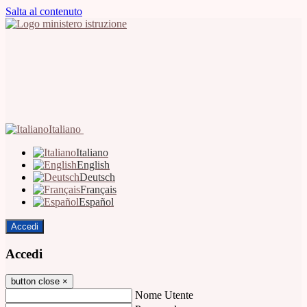
Salta al contenuto
Italiano
Italiano
English
Deutsch
Français
Español
Accedi
Accedi
button close
×
Nome Utente