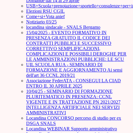
Domande dal 14 al 29 aprile
USB+Scuola+prenotazione+sportello+consulenze+per+
Elezioni RSU CGIL
Come+si+Vota anief
Notiziario 03/25
locandina sindacale - SNALS Bergamo
15/04/2025 - EVENTO FORMATIVO IN
PRESENZA GRATUITO IL CODICE DEI
CONTRATTI PUBBLICI E SUCCESSIVO
CORRETTIVO SEMPLIFICAZIONI,
COMPLICAZIONI E POSSIBILI DEROGHE PER
LE AMMINISTRAZIONI PUBBLICHE: LE SCU
UIL SCUOLA RUA - SEMINARIO DI
FORMAZIONE E AGGIORNAMENTO Ai sensi
dell'art 36 CCNL 2019/21
Associazione FederATA - CONSEGUI LA CIAD
ENTRO IL 30 APRILE 2025
10/04/25 - SEMINARIO DI FORMAZIONE
PLURITEMATICO IN PRESENZA: CCNL
VIGENTE E IN TRATTAZIONE PN 2021/2027
INTELLIGENZA ARTIFICIALE NEI SERVIZI
AMMINISTRATIVI
Locandina CONCORSO percorso di studio per ex
DSGA SNALS
Locandina WEBINAR Supporto amministrativo