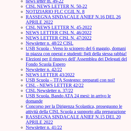
news letter m. 49-22
CISL NEWS LETTER N. 50-22
NOTIZIARIO FLC CGIL N. 8
RASSEGNA SINDACALE ANIEF N.16 DEL 26
APRILE 2022
CISL NEWS LETTER N. 45-2022
NEWS LETTER CISL N. 46/2022
NEWS LETTER CISL N. 47/2022
Newsletter n. 48/22 CISL
USB Scuola - Verso lo sciopero del 6 maggio, domani
in piazza con operai e studenti: figli della stessa rabbia!
Elezioni per il rinnovo dell' Assemblea dei Delegati del
Fondo Scuola Espero
Newsletter n. 42/22
NEWS LETTER 43/2022
USB Scuola – TFA Sostegno: preparati con noi!
CISL - NEWS LETTER 42/22
CISL Newsletter n. 37/22
USB Scuola. Bando ATA 24 mesi: in arrivo le
domande
Concorso per la Dirigenza Scolastica, proseguono le
attività della CISL Scuola a supporto alla preparazione
RASSEGNA SINDACALE ANIEF N.15 DEL 20
APRILE 2022
Newsletter n. 41/22