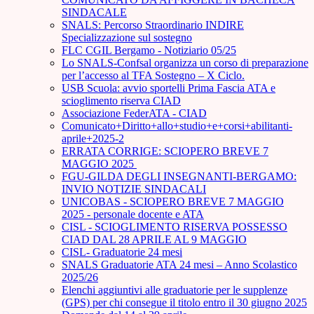
SINDACALE
SNALS: Percorso Straordinario INDIRE
Specializzazione sul sostegno
FLC CGIL Bergamo - Notiziario 05/25
Lo SNALS-Confsal organizza un corso di preparazione
per l’accesso al TFA Sostegno – X Ciclo.
USB Scuola: avvio sportelli Prima Fascia ATA e
scioglimento riserva CIAD
Associazione FederATA - CIAD
Comunicato+Diritto+allo+studio+e+corsi+abilitanti-
aprile+2025-2
ERRATA CORRIGE: SCIOPERO BREVE 7
MAGGIO 2025
FGU-GILDA DEGLI INSEGNANTI-BERGAMO:
INVIO NOTIZIE SINDACALI
UNICOBAS - SCIOPERO BREVE 7 MAGGIO
2025 - personale docente e ATA
CISL - SCIOGLIMENTO RISERVA POSSESSO
CIAD DAL 28 APRILE AL 9 MAGGIO
CISL- Graduatorie 24 mesi
SNALS Graduatorie ATA 24 mesi – Anno Scolastico
2025/26
Elenchi aggiuntivi alle graduatorie per le supplenze
(GPS) per chi consegue il titolo entro il 30 giugno 2025