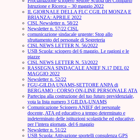
Proclamazione sciopero Settore Scuola del Comparto
Istruzione e Ricerca – 30 maggio 2022
IL GIORNALE DELLA FLC CGIL DI MONZA E
BRIANZA: APRILE 2022
CISL Newsletter n. 58/22
Newsletter n. 57/22 CISL
comunicazione sindacale urgente: Stop allo
sfruttamento del personale di Segreteria
CISL NEWS LETTER N. 56/2022
USB Scuola: sciopero del 6 maggio. Le ragioni e le
piazze
CISL NEWS LETTER N. 53/2022
RASSEGNA SINDACALE ANIEF N.17 DEL 02
MAGGIO 2022
Newsletter n. 52/22
FGU-GILDA UNAMS-SETTORE ANPA di
BERGAMO : CORSO ON-LINE PERSONALE ATA
Partecipa alla costruzione del tuo futuro previdenziale,
vota la lista numero 3 GILDA-UNAMS
Comunicazione Sciopero ANIEF del personale
docente, ATA ed educativo a tempo determinato e
indeterminato delle istituzioni scolastiche ed educative,
per l’intera giornata, del 6 maggio
Newsletter n. 51/22
USB Scuola: Attivazione sportelli consulenza GPS