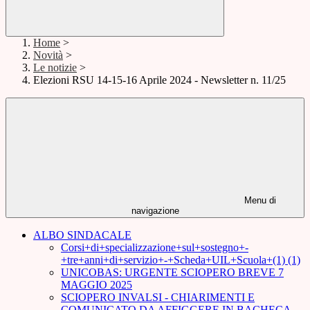
Home
>
Novità
>
Le notizie
>
Elezioni RSU 14-15-16 Aprile 2024 - Newsletter n. 11/25
Menu di
navigazione
ALBO SINDACALE
Corsi+di+specializzazione+sul+sostegno+-
+tre+anni+di+servizio+-+Scheda+UIL+Scuola+(1) (1)
UNICOBAS: URGENTE SCIOPERO BREVE 7
MAGGIO 2025
SCIOPERO INVALSI - CHIARIMENTI E
COMUNICATO DA AFFIGGERE IN BACHECA