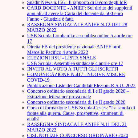
Snadir News n.156 - Il rapporto di lavoro degli IdR
CARD DOCENTE - ANIEF: Sul diritto dei supplenti
annuali ad avere la Carta del docente da 500 euro
l’anno - Giustizia è fatta
RASSEGNA SINDACALE ANIEF N.12 DEL 28
MARZO 2022
USB Scuola Lombardia: assemblea online 5 aprile ore
17
Diretta FB del presidente nazionale ANIEF prof.
Marcello Pacifico 4 aprile 2022
ELEZIONI RSU - LISTA SNALS
USB Scuola: Assemblea sindacale 4 aprile ore 17
INVITO AL VOTO A TUTTI GLI ISCRITTI
COMUNICAZIONE N.417 - NUOVE MISURE
COVID-19
Pubblicazione Liste dei Candidati Elezioni R.S.U. 2022
Concorso ordinario secondaria di I e II grado 2020 –
Estrazione lettera per prova orale
Concorso ordinario secondaria di I e II grado 2020
Corso di formazione USB Scuola-Cestes: "La scuola di
fronte alla guerra. Cause, prospettive, strumenti di
analisi"
RASSEGNA SINDACALE ANIEF N.11 DEL 21
MARZO 2022
CISL NOTIZIE CONCORSO ORDINARIO 2020