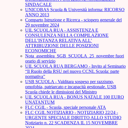
SINDACALE
UNICOBAS Scuola & Università informa: RICORSO
ANNO 2013
Comparto Istruzione e Ricerca - sciopero generale del
29 novembre 2024
UIL SCUOLA RUA - ASSISTENZA E
CONSULENZA NELLA COMPILAZIONE
DELL’ISTANZA RELATIVA ALL’
ATTRIBUZIONE DELLE POSIZIONI
ECONOMICHE
Nota_assemblea_SGB_SCUOLA_25_novembre fuori
orario di servizio
UIL SCUOLA RUA BERGAMO - Invito al Seminario
“Il Ruolo della RSU nel nuovo CCNL Scuola: parte
normativa”
USB SCUOLA - Valditara sospeso per razzismo,
omofobia, patriarcato e incapacità gestionale. USB
Scuola chiede le dimissioni del Ministro
UIL SCUOLA RUA - BONUS NATALE 100 EURO
UNATANTUM
FLC CGIL - Scuola, speciale personale ATA
FLC CGIL NOTIZIARIO - NOTIZIARIO 22/24 -
URGENTE SPECIALE DIRITTO ALLO STUDIO
Notiziario n. 22 SCADENZA IL 15 NOVEMBRE
2024