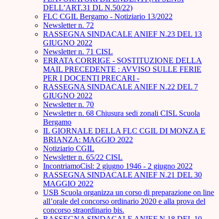
DELL’ART.31 DL N.50/22)
FLC CGIL Bergamo - Notiziario 13/2022
Newsletter n. 72
RASSEGNA SINDACALE ANIEF N.23 DEL 13
GIUGNO 2022
Newsletter n. 71 CISL
ERRATA CORRIGE - SOSTITUZIONE DELLA
MAIL PRECEDENTE : AVVISO SULLE FERIE
PER I DOCENTI PRECARI -
RASSEGNA SINDACALE ANIEF N.22 DEL 7
GIUGNO 2022
Newsletter n. 70
Newsletter n. 68 Chiusura sedi zonali CISL Scuola
Bergamo
IL GIORNALE DELLA FLC CGIL DI MONZA E
BRIANZA: MAGGIO 2022
Notiziario CGIL
Newsletter n. 65/22 CISL
IncontriamoCisl: 2 giugno 1946 - 2 giugno 2022
RASSEGNA SINDACALE ANIEF N.21 DEL 30
MAGGIO 2022
USB Scuola organizza un corso di preparazione on line
all’orale del concorso ordinario 2020 e alla prova del
concorso straordinario bis.
RASSEGNA SINDACALE ANIEF N.18 DEL 10