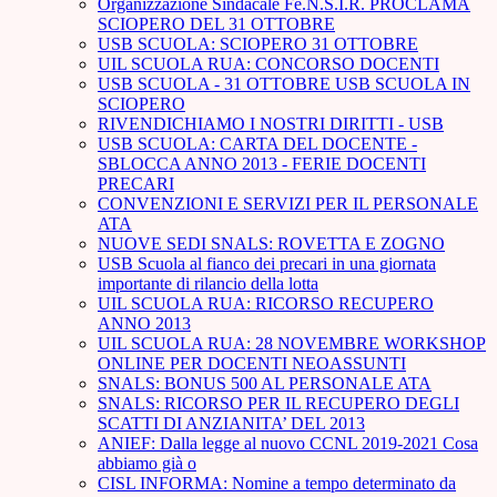
Organizzazione Sindacale Fe.N.S.I.R. PROCLAMA
SCIOPERO DEL 31 OTTOBRE
USB SCUOLA: SCIOPERO 31 OTTOBRE
UIL SCUOLA RUA: CONCORSO DOCENTI
USB SCUOLA - 31 OTTOBRE USB SCUOLA IN
SCIOPERO
RIVENDICHIAMO I NOSTRI DIRITTI - USB
USB SCUOLA: CARTA DEL DOCENTE -
SBLOCCA ANNO 2013 - FERIE DOCENTI
PRECARI
CONVENZIONI E SERVIZI PER IL PERSONALE
ATA
NUOVE SEDI SNALS: ROVETTA E ZOGNO
USB Scuola al fianco dei precari in una giornata
importante di rilancio della lotta
UIL SCUOLA RUA: RICORSO RECUPERO
ANNO 2013
UIL SCUOLA RUA: 28 NOVEMBRE WORKSHOP
ONLINE PER DOCENTI NEOASSUNTI
SNALS: BONUS 500 AL PERSONALE ATA
SNALS: RICORSO PER IL RECUPERO DEGLI
SCATTI DI ANZIANITA’ DEL 2013
ANIEF: Dalla legge al nuovo CCNL 2019-2021 Cosa
abbiamo già o
CISL INFORMA: Nomine a tempo determinato da