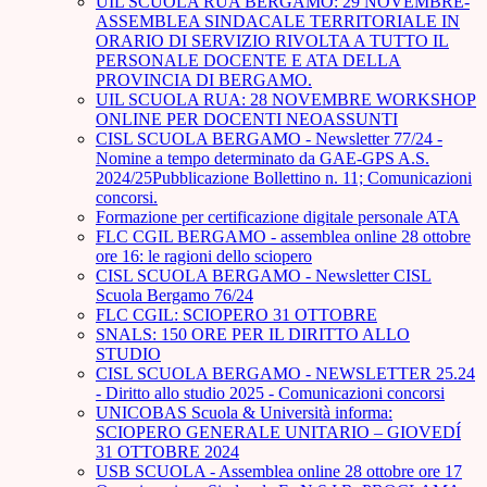
UIL SCUOLA RUA BERGAMO: 29 NOVEMBRE-
ASSEMBLEA SINDACALE TERRITORIALE IN
ORARIO DI SERVIZIO RIVOLTA A TUTTO IL
PERSONALE DOCENTE E ATA DELLA
PROVINCIA DI BERGAMO.
UIL SCUOLA RUA: 28 NOVEMBRE WORKSHOP
ONLINE PER DOCENTI NEOASSUNTI
CISL SCUOLA BERGAMO - Newsletter 77/24 -
Nomine a tempo determinato da GAE-GPS A.S.
2024/25Pubblicazione Bollettino n. 11; Comunicazioni
concorsi.
Formazione per certificazione digitale personale ATA
FLC CGIL BERGAMO - assemblea online 28 ottobre
ore 16: le ragioni dello sciopero
CISL SCUOLA BERGAMO - Newsletter CISL
Scuola Bergamo 76/24
FLC CGIL: SCIOPERO 31 OTTOBRE
SNALS: 150 ORE PER IL DIRITTO ALLO
STUDIO
CISL SCUOLA BERGAMO - NEWSLETTER 25.24
- Diritto allo studio 2025 - Comunicazioni concorsi
UNICOBAS Scuola & Università informa:
SCIOPERO GENERALE UNITARIO – GIOVEDÍ
31 OTTOBRE 2024
USB SCUOLA - Assemblea online 28 ottobre ore 17