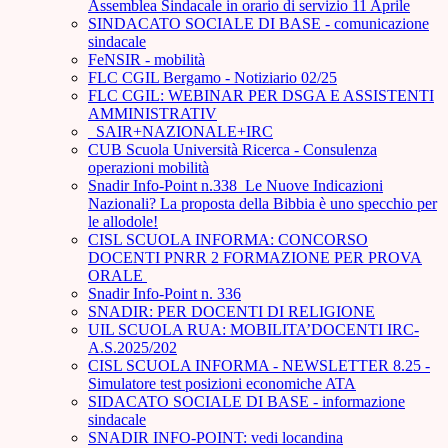
Assemblea Sindacale in orario di servizio 11 Aprile
SINDACATO SOCIALE DI BASE - comunicazione
sindacale
FeNSIR - mobilità
FLC CGIL Bergamo - Notiziario 02/25
FLC CGIL: WEBINAR PER DSGA E ASSISTENTI
AMMINISTRATIV
_SAIR+NAZIONALE+IRC
CUB Scuola Università Ricerca - Consulenza
operazioni mobilità
Snadir Info-Point n.338 Le Nuove Indicazioni
Nazionali? La proposta della Bibbia è uno specchio per
le allodole!
CISL SCUOLA INFORMA: CONCORSO
DOCENTI PNRR 2 FORMAZIONE PER PROVA
ORALE ­
Snadir Info-Point n. 336
SNADIR: PER DOCENTI DI RELIGIONE
UIL SCUOLA RUA: MOBILITA’DOCENTI IRC-
A.S.2025/202
CISL SCUOLA INFORMA - NEWSLETTER 8.25 -
Simulatore test posizioni economiche ATA
SIDACATO SOCIALE DI BASE - informazione
sindacale
SNADIR INFO-POINT: vedi locandina