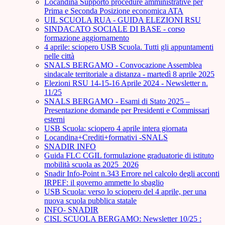
Locandina Supporto procedure amministrative per
Prima e Seconda Posizione economica ATA
UIL SCUOLA RUA - GUIDA ELEZIONI RSU
SINDACATO SOCIALE DI BASE - corso
formazione aggiornamento
4 aprile: sciopero USB Scuola. Tutti gli appuntamenti
nelle città
SNALS BERGAMO - Convocazione Assemblea
sindacale territoriale a distanza - martedì 8 aprile 2025
Elezioni RSU 14-15-16 Aprile 2024 - Newsletter n.
11/25
SNALS BERGAMO - Esami di Stato 2025 –
Presentazione domande per Presidenti e Commissari
esterni
USB Scuola: sciopero 4 aprile intera giornata
Locandina+Crediti+formativi -SNALS
SNADIR INFO
Guida FLC CGIL formulazione graduatorie di istituto
mobilità scuola as 2025_2026
Snadir Info-Point n.343 Errore nel calcolo degli acconti
IRPEF: il governo ammette lo sbaglio
USB Scuola: verso lo sciopero del 4 aprile, per una
nuova scuola pubblica statale
INFO- SNADIR
CISL SCUOLA BERGAMO: Newsletter 10/25 :