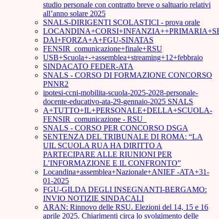
studio personale con contratto breve o saltuario relativi
all’anno solare 2025
SNALS-DIRIGENTI SCOLASTICI - prova orale
LOCANDINA+CORSI+INFANZIA++PRIMARIA+S
DAI+FORZA+A+FGU-SINATAS
FENSIR_comunicazione+finale+RSU
USB+Scuola+-+assemblea+streaming+12+febbraio
SINDACATO FEDER-ATA
SNALS - CORSO DI FORMAZIONE CONCORSO
PNNR2
ipotesi-ccni-mobilita-scuola-2025-2028-personale-
docente-educativo-ata-29-gennaio-2025 SNALS
A+TUTTO+IL+PERSONALE+DELLA+SCUOLA-
FENSIR_comunicazione - RSU_
SNALS - CORSO PER CONCORSO DSGA
SENTENZA DEL TRIBUNALE DI ROMA: “LA
UIL SCUOLA RUA HA DIRITTO A
PARTECIPARE ALLE RIUNIONI PER
L’INFORMAZIONE E IL CONFRONTO”
Locandina+assemblea+Nazionale+ANIEF -ATA+31-
01-2025
FGU-GILDA DEGLI INSEGNANTI-BERGAMO:
INVIO NOTIZIE SINDACALI
ARAN: Rinnovo delle RSU. Elezioni del 14, 15 e 16
aprile 2025. Chiarimenti circa lo svolgimento delle