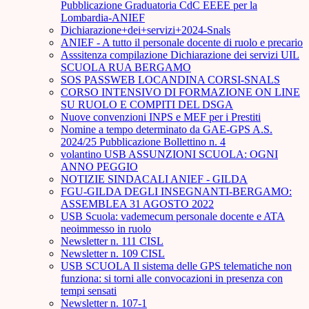
Pubblicazione Graduatoria CdC EEEE per la
Lombardia-ANIEF
Dichiarazione+dei+servizi+2024-Snals
ANIEF - A tutto il personale docente di ruolo e precario
Asssitenza compilazione Dichiarazione dei servizi UIL
SCUOLA RUA BERGAMO
SOS PASSWEB LOCANDINA CORSI-SNALS
CORSO INTENSIVO DI FORMAZIONE ON LINE
SU RUOLO E COMPITI DEL DSGA
Nuove convenzioni INPS e MEF per i Prestiti
Nomine a tempo determinato da GAE-GPS A.S.
2024/25 Pubblicazione Bollettino n. 4
volantino USB ASSUNZIONI SCUOLA: OGNI
ANNO PEGGIO
NOTIZIE SINDACALI ANIEF - GILDA
FGU-GILDA DEGLI INSEGNANTI-BERGAMO:
ASSEMBLEA 31 AGOSTO 2022
USB Scuola: vademecum personale docente e ATA
neoimmesso in ruolo
Newsletter n. 111 CISL
Newsletter n. 109 CISL
USB SCUOLA Il sistema delle GPS telematiche non
funziona: si torni alle convocazioni in presenza con
tempi sensati
Newsletter n. 107-1