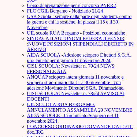
Corso di preparazione per il concorso PNRR2
FLC CGIL Bergamo - Notiziario 21/24
USB Scuola - sempre dalla parte degli studenti, contro
la guerra e chi la sostiene. In piazza il 15 e il 30
Novembre
UIL scuola RUA Bergamo - Posizioni economiche
SINDACATI AUTONOMI FEDERATI FENSIR
:NUOVE POSIZIONI STIPENDIALI DECRETO IN
ARRIVO
AIDA SCUOLA -Adesione sciopero Direttori S.G.A.
proclamato per il giorno 11 novembre 2024
CISL SCUOLA: Newsletter n. 79/24 NEWS
PERSONALE ATA
ANQUAP sciopero intera giornata 11 novembre e
sciopero straordinario da 11 a 30 novembre_ con
adesione Movimento Direttori SGA. Diramazione.
CISL SCUOLA: Newsletter n. 78/24 AVVISO AI
DOCENTI
UIL SCUOLA RUA BERGAMO:
ANNULAMENTO ASSAMBLEA 29 NOVEMBRE
AIDA SCUOLE - Comunicato Sciopero del 11
novembre 2024
CONCORSO ORDINARIO DOMANDE DAL 5/11-
doc.IRC