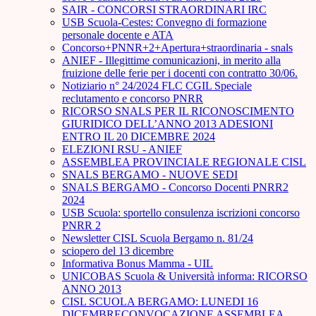
SAIR - CONCORSI STRAORDINARI IRC
USB Scuola-Cestes: Convegno di formazione
personale docente e ATA
Concorso+PNNR+2+Apertura+straordinaria - snals
ANIEF - Illegittime comunicazioni, in merito alla
fruizione delle ferie per i docenti con contratto 30/06.
Notiziario n° 24/2024 FLC CGIL Speciale
reclutamento e concorso PNRR
RICORSO SNALS PER IL RICONOSCIMENTO
GIURIDICO DELL’ANNO 2013 ADESIONI
ENTRO IL 20 DICEMBRE 2024
ELEZIONI RSU - ANIEF
ASSEMBLEA PROVINCIALE REGIONALE CISL
SNALS BERGAMO - NUOVE SEDI
SNALS BERGAMO - Concorso Docenti PNRR2
2024
USB Scuola: sportello consulenza iscrizioni concorso
PNRR 2
Newsletter CISL Scuola Bergamo n. 81/24
sciopero del 13 dicembre
Informativa Bonus Mamma - UIL
UNICOBAS Scuola & Università informa: RICORSO
ANNO 2013
CISL SCUOLA BERGAMO: LUNEDI 16
DICEMBRECONVOCAZIONE ASSEMBLEA