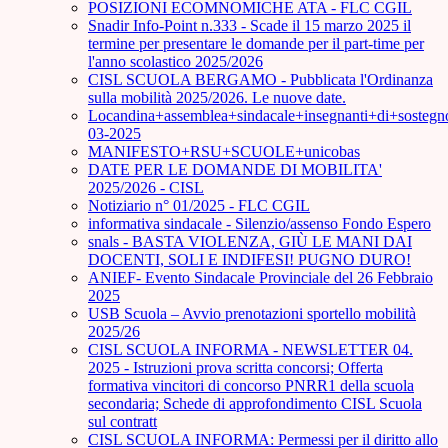
POSIZIONI ECOMNOMICHE ATA - FLC CGIL
Snadir Info-Point n.333 - Scade il 15 marzo 2025 il
termine per presentare le domande per il part-time per
l'anno scolastico 2025/2026
CISL SCUOLA BERGAMO - Pubblicata l'Ordinanza
sulla mobilità 2025/2026. Le nuove date.
Locandina+assemblea+sindacale+insegnanti+di+sostegn
03-2025
MANIFESTO+RSU+SCUOLE+unicobas
DATE PER LE DOMANDE DI MOBILITA'
2025/2026 - CISL
Notiziario n° 01/2025 - FLC CGIL
informativa sindacale - Silenzio/assenso Fondo Espero
snals - BASTA VIOLENZA, GIÙ LE MANI DAI
DOCENTI, SOLI E INDIFESI! PUGNO DURO!
ANIEF- Evento Sindacale Provinciale del 26 Febbraio
2025
USB Scuola – Avvio prenotazioni sportello mobilità
2025/26
CISL SCUOLA INFORMA - NEWSLETTER 04.
2025 - Istruzioni prova scritta concorsi; Offerta
formativa vincitori di concorso PNRR1 della scuola
secondaria; Schede di approfondimento CISL Scuola
sul contratt
CISL SCUOLA INFORMA: Permessi per il diritto allo