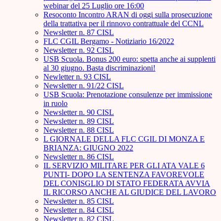
webinar del 25 Luglio ore 16:00
Resoconto Incontro ARAN di oggi sulla prosecuzione
della trattativa per il rinnovo contrattuale del CCNL
Newsletter n. 87 CISL
FLC CGIL Bergamo - Notiziario 16/2022
Newsletter n. 92 CISL
USB Scuola. Bonus 200 euro: spetta anche ai supplenti
al 30 giugno. Basta discriminazioni!
Newletter n. 93 CISL
Newsletter n. 91/22 CISL
USB Scuola: Prenotazione consulenze per immissione
in ruolo
Newsletter n. 90 CISL
Newsletter n. 89 CISL
Newsletter n. 88 CISL
L GIORNALE DELLA FLC CGIL DI MONZA E
BRIANZA: GIUGNO 2022
Newsletter n. 86 CISL
IL SERVIZIO MILITARE PER GLI ATA VALE 6
PUNTI- DOPO LA SENTENZA FAVOREVOLE
DEL CONISGLIO DI STATO FEDERATA AVVIA
IL RICORSO ANCHE AL GIUDICE DEL LAVORO
Newsletter n. 85 CISL
Newsletter n. 84 CISL
Newsletter n. 82 CISL