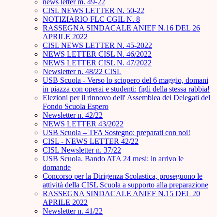
news letter m. 49-22
CISL NEWS LETTER N. 50-22
NOTIZIARIO FLC CGIL N. 8
RASSEGNA SINDACALE ANIEF N.16 DEL 26
APRILE 2022
CISL NEWS LETTER N. 45-2022
NEWS LETTER CISL N. 46/2022
NEWS LETTER CISL N. 47/2022
Newsletter n. 48/22 CISL
USB Scuola - Verso lo sciopero del 6 maggio, domani
in piazza con operai e studenti: figli della stessa rabbia!
Elezioni per il rinnovo dell' Assemblea dei Delegati del
Fondo Scuola Espero
Newsletter n. 42/22
NEWS LETTER 43/2022
USB Scuola – TFA Sostegno: preparati con noi!
CISL - NEWS LETTER 42/22
CISL Newsletter n. 37/22
USB Scuola. Bando ATA 24 mesi: in arrivo le
domande
Concorso per la Dirigenza Scolastica, proseguono le
attività della CISL Scuola a supporto alla preparazione
RASSEGNA SINDACALE ANIEF N.15 DEL 20
APRILE 2022
Newsletter n. 41/22