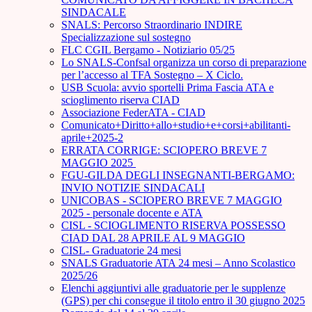
SINDACALE
SNALS: Percorso Straordinario INDIRE
Specializzazione sul sostegno
FLC CGIL Bergamo - Notiziario 05/25
Lo SNALS-Confsal organizza un corso di preparazione
per l’accesso al TFA Sostegno – X Ciclo.
USB Scuola: avvio sportelli Prima Fascia ATA e
scioglimento riserva CIAD
Associazione FederATA - CIAD
Comunicato+Diritto+allo+studio+e+corsi+abilitanti-
aprile+2025-2
ERRATA CORRIGE: SCIOPERO BREVE 7
MAGGIO 2025
FGU-GILDA DEGLI INSEGNANTI-BERGAMO:
INVIO NOTIZIE SINDACALI
UNICOBAS - SCIOPERO BREVE 7 MAGGIO
2025 - personale docente e ATA
CISL - SCIOGLIMENTO RISERVA POSSESSO
CIAD DAL 28 APRILE AL 9 MAGGIO
CISL- Graduatorie 24 mesi
SNALS Graduatorie ATA 24 mesi – Anno Scolastico
2025/26
Elenchi aggiuntivi alle graduatorie per le supplenze
(GPS) per chi consegue il titolo entro il 30 giugno 2025