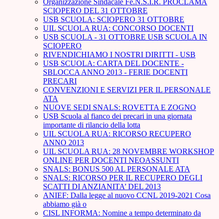
Organizzazione Sindacale Fe.N.S.I.R. PROCLAMA
SCIOPERO DEL 31 OTTOBRE
USB SCUOLA: SCIOPERO 31 OTTOBRE
UIL SCUOLA RUA: CONCORSO DOCENTI
USB SCUOLA - 31 OTTOBRE USB SCUOLA IN
SCIOPERO
RIVENDICHIAMO I NOSTRI DIRITTI - USB
USB SCUOLA: CARTA DEL DOCENTE -
SBLOCCA ANNO 2013 - FERIE DOCENTI
PRECARI
CONVENZIONI E SERVIZI PER IL PERSONALE
ATA
NUOVE SEDI SNALS: ROVETTA E ZOGNO
USB Scuola al fianco dei precari in una giornata
importante di rilancio della lotta
UIL SCUOLA RUA: RICORSO RECUPERO
ANNO 2013
UIL SCUOLA RUA: 28 NOVEMBRE WORKSHOP
ONLINE PER DOCENTI NEOASSUNTI
SNALS: BONUS 500 AL PERSONALE ATA
SNALS: RICORSO PER IL RECUPERO DEGLI
SCATTI DI ANZIANITA’ DEL 2013
ANIEF: Dalla legge al nuovo CCNL 2019-2021 Cosa
abbiamo già o
CISL INFORMA: Nomine a tempo determinato da