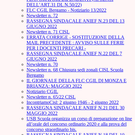
DELL’ART.31 DL N.50/22)
FLC CGIL Bergamo - Notiziario 13/2022
Newsletter n. 72
RASSEGNA SINDACALE ANIEF N.23 DEL 13
GIUGNO 2022
Newsletter n. 71 CISL
ERRATA CORRIGE - SOSTITUZIONE DELLA
MAIL PRECEDENTE : AVVISO SULLE FERIE
PER I DOCENTI PRECARI -
RASSEGNA SINDACALE ANIEF N.22 DEL 7
GIUGNO 2022
Newsletter n. 70
Newsletter n. 68 Chiusura sedi zonali CISL Scuola
Bergamo
IL GIORNALE DELLA FLC CGIL DI MONZA E
BRIANZA: MAGGIO 2022
Notiziario CGIL
Newsletter n. 65/22 CISL
IncontriamoCisl: 2 giugno 1946 - 2 giugno 2022
RASSEGNA SINDACALE ANIEF N.21 DEL 30
MAGGIO 2022
USB Scuola organizza un corso di preparazione on line
all’orale del concorso ordinario 2020 e alla prova del
concorso straordinario bis.
RASSEGNA SINDACALE ANIEF N.18 DEL 10