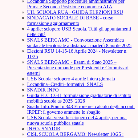
Locandina Supporto procedure amministrative per
Prima e Seconda Posizione economica ATA
UIL SCUOLA RUA - GUIDA ELEZIONI RSU
SINDACATO SOCIALE DI BASE - corso
formazione aggiornamento
4 aprile: sciopero USB Scuola. Tutti gli appuntamenti
nelle città
SNALS BERGAMO - Convocazione Assemblea
sindacale territoriale a distanza - martedì 8 aprile 2025
Elezioni RSU 14-15-16 Aprile 2024 - Newsletter n.
11/25
SNALS BERGAMO - Esami di Stato 2025 –
Presentazione domande per Presidenti e Commissari
esterni
USB Scuola: sciopero 4 aprile intera giornata
Locandina+Crediti+formativi -SNALS
SNADIR INFO
Guida FLC CGIL formulazione graduatorie di istituto
mobilità scuola as 2025_2026
Snadir Info-Point n.343 Errore nel calcolo degli acconti
IRPEF: il governo ammette lo sbaglio
USB Scuola: verso lo sciopero del 4 aprile, per una
nuova scuola pubblica statale
INFO- SNADIR
CISL SCUOLA BERGAMO: Newsletter 10/25 :