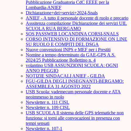
Pubblicazione Graduatoria CdC EEEE per la
Lombardia-ANIEF
Dichiarazione+dei+servizi+2024-Snals
ANIEF - A tutto il personale docente di ruolo e precario
Asssitenza compilazione Dichiarazione dei servizi UIL
SCUOLA RUA BERGAMO
SOS PASSWEB LOCANDINA CORSI-SNALS
CORSO INTENSIVO DI FORMAZIONE ON LINE
SU RUOLO E COMPITI DEL DSGA
Nuove convenzioni INPS e MEF per i Prestiti
Nomine a tempo determinato da GAE-GPS A.S.
2024/25 Pubblicazione Bollettino n. 4
volantino USB ASSUNZIONI SCUOLA: OGNI
ANNO PEGGIO
NOTIZIE SINDACALI ANIEF - GILDA
FGU-GILDA DEGLI INSEGNANTI-BERGAMO:
ASSEMBLEA 31 AGOSTO 2022
USB Scuola: vademecum personale docente e ATA
neoimmesso in ruolo
Newsletter n. 111 CISL
Newsletter n. 109 CISL
USB SCUOLA Il sistema delle GPS telematiche non
funziona: si torni alle convocazioni in presenza con
tempi sensati
Newsletter n. 107-1