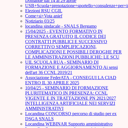
Domande dal 14 al 29 aprile
USB+Scuola+prenotazione+sportello+consulenze+per+
Elezioni RSU CGIL
Come+si+Vota anief
Notiziario 03/25
locandina sindacale - SNALS Bergamo
15/04/2025 - EVENTO FORMATIVO IN
PRESENZA GRATUITO IL CODICE DEI
CONTRATTI PUBBLICI E SUCCESSIVO
CORRETTIVO SEMPLIFICAZIONI,
COMPLICAZIONI E POSSIBILI DEROGHE PER
LE AMMINISTRAZIONI PUBBLICHE: LE SCU
UIL SCUOLA RUA - SEMINARIO DI
FORMAZIONE E AGGIORNAMENTO Ai sensi
dell'art 36 CCNL 2019/21
Associazione FederATA - CONSEGUI LA CIAD
ENTRO IL 30 APRILE 2025
10/04/25 - SEMINARIO DI FORMAZIONE
PLURITEMATICO IN PRESENZA: CCNL
VIGENTE E IN TRATTAZIONE PN 2021/2027
INTELLIGENZA ARTIFICIALE NEI SERVIZI
AMMINISTRATIVI
Locandina CONCORSO percorso di studio per ex
DSGA SNALS
Locandina WEBINAR Supporto amministrativo