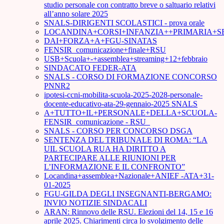
studio personale con contratto breve o saltuario relativi
all’anno solare 2025
SNALS-DIRIGENTI SCOLASTICI - prova orale
LOCANDINA+CORSI+INFANZIA++PRIMARIA+S
DAI+FORZA+A+FGU-SINATAS
FENSIR_comunicazione+finale+RSU
USB+Scuola+-+assemblea+streaming+12+febbraio
SINDACATO FEDER-ATA
SNALS - CORSO DI FORMAZIONE CONCORSO
PNNR2
ipotesi-ccni-mobilita-scuola-2025-2028-personale-
docente-educativo-ata-29-gennaio-2025 SNALS
A+TUTTO+IL+PERSONALE+DELLA+SCUOLA-
FENSIR_comunicazione - RSU_
SNALS - CORSO PER CONCORSO DSGA
SENTENZA DEL TRIBUNALE DI ROMA: “LA
UIL SCUOLA RUA HA DIRITTO A
PARTECIPARE ALLE RIUNIONI PER
L’INFORMAZIONE E IL CONFRONTO”
Locandina+assemblea+Nazionale+ANIEF -ATA+31-
01-2025
FGU-GILDA DEGLI INSEGNANTI-BERGAMO:
INVIO NOTIZIE SINDACALI
ARAN: Rinnovo delle RSU. Elezioni del 14, 15 e 16
aprile 2025. Chiarimenti circa lo svolgimento delle