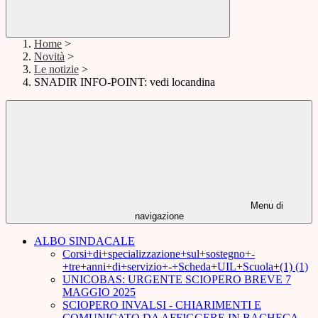
Home
>
Novità
>
Le notizie
>
SNADIR INFO-POINT: vedi locandina
Menu di
navigazione
ALBO SINDACALE
Corsi+di+specializzazione+sul+sostegno+-
+tre+anni+di+servizio+-+Scheda+UIL+Scuola+(1) (1)
UNICOBAS: URGENTE SCIOPERO BREVE 7
MAGGIO 2025
SCIOPERO INVALSI - CHIARIMENTI E
COMUNICATO DA AFFIGGERE IN BACHECA