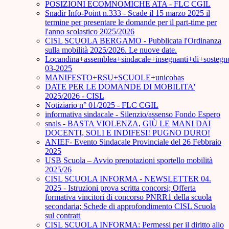
POSIZIONI ECOMNOMICHE ATA - FLC CGIL
Snadir Info-Point n.333 - Scade il 15 marzo 2025 il
termine per presentare le domande per il part-time per
l'anno scolastico 2025/2026
CISL SCUOLA BERGAMO - Pubblicata l'Ordinanza
sulla mobilità 2025/2026. Le nuove date.
Locandina+assemblea+sindacale+insegnanti+di+sostegn
03-2025
MANIFESTO+RSU+SCUOLE+unicobas
DATE PER LE DOMANDE DI MOBILITA'
2025/2026 - CISL
Notiziario n° 01/2025 - FLC CGIL
informativa sindacale - Silenzio/assenso Fondo Espero
snals - BASTA VIOLENZA, GIÙ LE MANI DAI
DOCENTI, SOLI E INDIFESI! PUGNO DURO!
ANIEF- Evento Sindacale Provinciale del 26 Febbraio
2025
USB Scuola – Avvio prenotazioni sportello mobilità
2025/26
CISL SCUOLA INFORMA - NEWSLETTER 04.
2025 - Istruzioni prova scritta concorsi; Offerta
formativa vincitori di concorso PNRR1 della scuola
secondaria; Schede di approfondimento CISL Scuola
sul contratt
CISL SCUOLA INFORMA: Permessi per il diritto allo