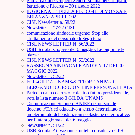
Proclamazione sciopero Settore Scuola del Comparto
Istruzione e Ricerca – 30 maggio 2022
IL GIORNALE DELLA FLC CGIL DI MONZA E
BRIANZA: APRILE 2022
CISL Newsletter n. 58/22
Newsletter n. 57/22 CISL
comunicazione sindacale urgente: Stop allo
sfruttamento del personale di Segreteria
CISL NEWS LETTER N. 56/2022
USB Scuola: sciopero del 6 maggio. Le ragioni e le
piazze
CISL NEWS LETTER N. 53/2022
RASSEGNA SINDACALE ANIEF N.17 DEL 02
MAGGIO 2022
Newsletter n. 52/22
FGU-GILDA UNAMS-SETTORE ANPA di
BERGAMO : CORSO ON-LINE PERSONALE ATA
Partecipa alla costruzione del tuo futuro previdenziale,
vota la lista numero 3 GILDA-UNAMS
Comunicazione Sciopero ANIEF del personale
docente, ATA ed educativo a tempo determinato e
indeterminato delle istituzioni scolastiche ed educative,
per l’intera giornata, del 6 maggio
Newsletter n. 51/22
USB Scuola: Attivazione sportelli consulenza GPS