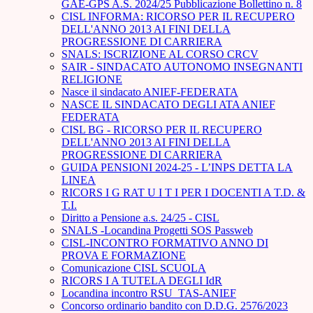
GAE-GPS A.S. 2024/25 Pubblicazione Bollettino n. 8
CISL INFORMA: RICORSO PER IL RECUPERO
DELL'ANNO 2013 AI FINI DELLA
PROGRESSIONE DI CARRIERA
SNALS: ISCRIZIONE AL CORSO CRCV
SAIR - SINDACATO AUTONOMO INSEGNANTI
RELIGIONE
Nasce il sindacato ANIEF-FEDERATA
NASCE IL SINDACATO DEGLI ATA ANIEF
FEDERATA
CISL BG - RICORSO PER IL RECUPERO
DELL'ANNO 2013 AI FINI DELLA
PROGRESSIONE DI CARRIERA
GUIDA PENSIONI 2024-25 - L’INPS DETTA LA
LINEA
RICORS I G RAT U I T I PER I DOCENTI A T.D. &
T.I.
Diritto a Pensione a.s. 24/25 - CISL
SNALS -Locandina Progetti SOS Passweb
CISL-INCONTRO FORMATIVO ANNO DI
PROVA E FORMAZIONE
Comunicazione CISL SCUOLA
RICORS I A TUTELA DEGLI IdR
Locandina incontro RSU_TAS-ANIEF
Concorso ordinario bandito con D.D.G. 2576/2023