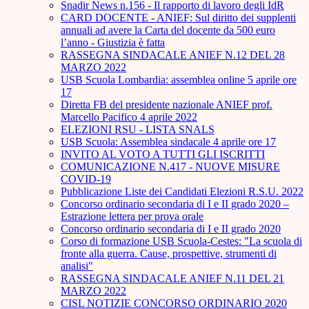
Snadir News n.156 - Il rapporto di lavoro degli IdR
CARD DOCENTE - ANIEF: Sul diritto dei supplenti
annuali ad avere la Carta del docente da 500 euro
l’anno - Giustizia è fatta
RASSEGNA SINDACALE ANIEF N.12 DEL 28
MARZO 2022
USB Scuola Lombardia: assemblea online 5 aprile ore
17
Diretta FB del presidente nazionale ANIEF prof.
Marcello Pacifico 4 aprile 2022
ELEZIONI RSU - LISTA SNALS
USB Scuola: Assemblea sindacale 4 aprile ore 17
INVITO AL VOTO A TUTTI GLI ISCRITTI
COMUNICAZIONE N.417 - NUOVE MISURE
COVID-19
Pubblicazione Liste dei Candidati Elezioni R.S.U. 2022
Concorso ordinario secondaria di I e II grado 2020 –
Estrazione lettera per prova orale
Concorso ordinario secondaria di I e II grado 2020
Corso di formazione USB Scuola-Cestes: "La scuola di
fronte alla guerra. Cause, prospettive, strumenti di
analisi"
RASSEGNA SINDACALE ANIEF N.11 DEL 21
MARZO 2022
CISL NOTIZIE CONCORSO ORDINARIO 2020