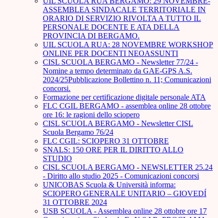
UIL SCUOLA RUA BERGAMO: 29 NOVEMBRE-
ASSEMBLEA SINDACALE TERRITORIALE IN
ORARIO DI SERVIZIO RIVOLTA A TUTTO IL
PERSONALE DOCENTE E ATA DELLA
PROVINCIA DI BERGAMO.
UIL SCUOLA RUA: 28 NOVEMBRE WORKSHOP
ONLINE PER DOCENTI NEOASSUNTI
CISL SCUOLA BERGAMO - Newsletter 77/24 -
Nomine a tempo determinato da GAE-GPS A.S.
2024/25Pubblicazione Bollettino n. 11; Comunicazioni
concorsi.
Formazione per certificazione digitale personale ATA
FLC CGIL BERGAMO - assemblea online 28 ottobre
ore 16: le ragioni dello sciopero
CISL SCUOLA BERGAMO - Newsletter CISL
Scuola Bergamo 76/24
FLC CGIL: SCIOPERO 31 OTTOBRE
SNALS: 150 ORE PER IL DIRITTO ALLO
STUDIO
CISL SCUOLA BERGAMO - NEWSLETTER 25.24
- Diritto allo studio 2025 - Comunicazioni concorsi
UNICOBAS Scuola & Università informa:
SCIOPERO GENERALE UNITARIO – GIOVEDÍ
31 OTTOBRE 2024
USB SCUOLA - Assemblea online 28 ottobre ore 17