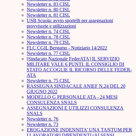
Newsletter n. 83 CISL
Newsletter n. 80 CISL
Newsletter n. 81 CISL
USB Scuola: avvio sportelli per assegnazioni
provvisorie e utilizzazioni
Newsletter n. 74 CISL
Newsletter n. 78 CISL
Newsletter n. 79 CISL
FLC CGIL Bergamo - Notiziario 14/2022
Newsletter n. 77 CISL
[Sindacato Nazionale FederATA] IL SERVIZIO
MILITARE VALE 6 PUNTI. IL CONSIGLIO DI
STATO ACCOGLIE IL RICORSO DELLE FEDER-
ATA
Newsletter n. 75 CISL
RASSEGNA SINDACALE ANIEF N.24 DEL 20
GIUGNO 2022
MODELLO G PERSONALE ATA - 24 MESI
CONSULENZA SNALS
ASSEGNAZIONI E UTILIZZI CONSULENZA
SNALS
Newsletter n. 76
Newsletter n. 73
EROGAZIONE INDENNITA’ UNA TANTUM PER
I LAVORATORI DIPENDENTI (AI SENSI