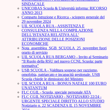
SINDACALE
UNICOBAS Scuola & Università informa: RICORSO
ANNO 2013
Comparto Istruzione e Ricerca - sciopero generale del
29 novembre 2024
UIL SCUOLA RUA - ASSISTENZA E
CONSULENZA NELLA COMPILAZIONE
DELL’ISTANZA RELATIVA ALL’
ATTRIBUZIONE DELLE POSIZIONI
ECONOMICHE
Nota_assemblea_SGB_SCUOLA_25_novembre fuori
orario di servizio
UIL SCUOLA RUA BERGAMO - Invito al Seminario
“Il Ruolo della RSU nel nuovo CCNL Scuola: parte
normativa”
USB SCUOLA - Valditara sospeso per razzismo,
omofobia, patriarcato e incapacità gestionale. USB
Scuola chiede le dimissioni del Ministro
UIL SCUOLA RUA - BONUS NATALE 100 EURO
UNATANTUM
FLC CGIL - Scuola, speciale personale ATA
FLC CGIL NOTIZIARIO - NOTIZIARIO 22/24 -
URGENTE SPECIALE DIRITTO ALLO STUDIO
Notiziario n. 22 SCADENZA IL 15 NOVEMBRE
2024