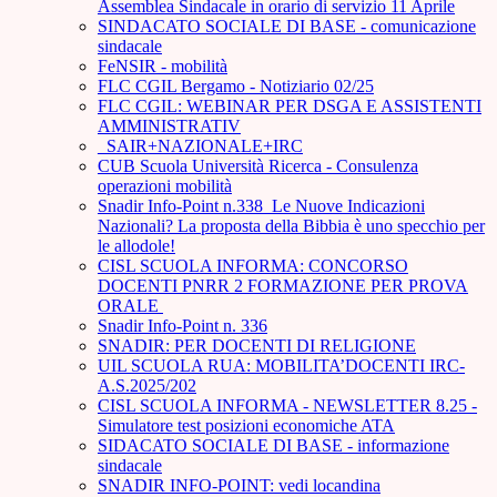
Assemblea Sindacale in orario di servizio 11 Aprile
SINDACATO SOCIALE DI BASE - comunicazione
sindacale
FeNSIR - mobilità
FLC CGIL Bergamo - Notiziario 02/25
FLC CGIL: WEBINAR PER DSGA E ASSISTENTI
AMMINISTRATIV
_SAIR+NAZIONALE+IRC
CUB Scuola Università Ricerca - Consulenza
operazioni mobilità
Snadir Info-Point n.338 Le Nuove Indicazioni
Nazionali? La proposta della Bibbia è uno specchio per
le allodole!
CISL SCUOLA INFORMA: CONCORSO
DOCENTI PNRR 2 FORMAZIONE PER PROVA
ORALE ­
Snadir Info-Point n. 336
SNADIR: PER DOCENTI DI RELIGIONE
UIL SCUOLA RUA: MOBILITA’DOCENTI IRC-
A.S.2025/202
CISL SCUOLA INFORMA - NEWSLETTER 8.25 -
Simulatore test posizioni economiche ATA
SIDACATO SOCIALE DI BASE - informazione
sindacale
SNADIR INFO-POINT: vedi locandina