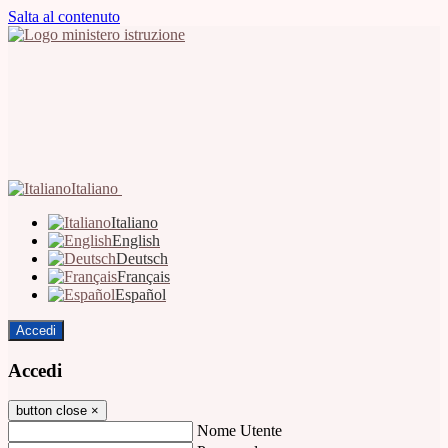
Salta al contenuto
Italiano
Italiano
English
Deutsch
Français
Español
Accedi
Accedi
button close
×
Nome Utente