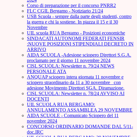
Corso di preparazione per il concorso PNRR2
FLC CGIL Bergamo - Notiziario 21/24
USB Scuola - sempre dalla parte degli studenti, contro
la guerra e chi la sostiene. In piazza il 15 e il 30
Novembre
UIL scuola RUA Bergamo - Posizioni economiche
SINDACATI AUTONOMI FEDERATI FENSIR
:NUOVE POSIZIONI STIPENDIALI DECRETO IN
ARRIVO
AIDA SCUOLA -Adesione sciopero Direttori S.G.A.
proclamato per il giorno 11 novembre 2024
CISL SCUOLA: Newsletter n. 79/24 NEWS
PERSONALE ATA
ANQUAP sciopero intera giornata 11 novembre e
sciopero straordinario da 11 a 30 novembre_ con
adesione Movimento Direttori SGA. Diramazione.
CISL SCUOLA: Newsletter n. 78/24 AVVISO AI
DOCENTI
UIL SCUOLA RUA BERGAMO:
ANNULAMENTO ASSAMBLEA 29 NOVEMBRE
AIDA SCUOLE - Comunicato Sciopero del 11
novembre 2024
CONCORSO ORDINARIO DOMANDE DAL 5/11-
doc.IRC