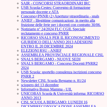
SAIR - CONCORSI STRAORDINARI IRC
USB Scuola-Cestes: Convegno di formazione
personale docente e ATA
Concorso+PNNR+2+Apertura+straordinaria - snals
ANIEF - Illegittime comunicazioni, in merito alla
fruizione delle ferie per i docenti con contratto 30/06.
Notiziario n° 24/2024 FLC CGIL Speciale
reclutamento e concorso PNRR
RICORSO SNALS PER IL RICONOSCIMENTO
GIURIDICO DELL’ANNO 2013 ADESIONI
ENTRO IL 20 DICEMBRE 2024
ELEZIONI RSU - ANIEF
ASSEMBLEA PROVINCIALE REGIONALE CISL
SNALS BERGAMO - NUOVE SEDI
SNALS BERGAMO - Concorso Docenti PNRR2
2024
USB Scuola: sportello consulenza iscrizioni concorso
PNRR 2
Newsletter CISL Scuola Bergamo n. 81/24
sciopero del 13 dicembre
Informativa Bonus Mamma - UIL
UNICOBAS Scuola & Università informa: RICORSO
ANNO 2013
CISL SCUOLA BERGAMO: LUNEDI 16
DICEMBRECONVOCAZIONE ASSEMBLEA