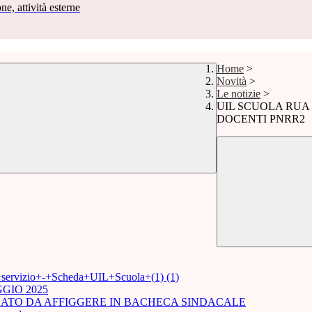
ne, attività esterne
Home
>
Novità
>
Le notizie
>
UIL SCUOLA RUA
DOCENTI PNRR2
i+servizio+-+Scheda+UIL+Scuola+(1) (1)
GIO 2025
ICATO DA AFFIGGERE IN BACHECA SINDACALE