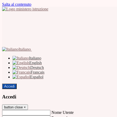
Salta al contenuto
Italiano
Italiano
English
Deutsch
Français
Español
Accedi
Accedi
button close
×
Nome Utente