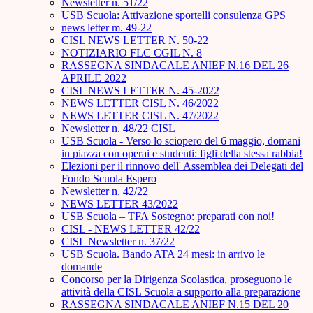
Newsletter n. 51/22
USB Scuola: Attivazione sportelli consulenza GPS
news letter m. 49-22
CISL NEWS LETTER N. 50-22
NOTIZIARIO FLC CGIL N. 8
RASSEGNA SINDACALE ANIEF N.16 DEL 26
APRILE 2022
CISL NEWS LETTER N. 45-2022
NEWS LETTER CISL N. 46/2022
NEWS LETTER CISL N. 47/2022
Newsletter n. 48/22 CISL
USB Scuola - Verso lo sciopero del 6 maggio, domani
in piazza con operai e studenti: figli della stessa rabbia!
Elezioni per il rinnovo dell' Assemblea dei Delegati del
Fondo Scuola Espero
Newsletter n. 42/22
NEWS LETTER 43/2022
USB Scuola – TFA Sostegno: preparati con noi!
CISL - NEWS LETTER 42/22
CISL Newsletter n. 37/22
USB Scuola. Bando ATA 24 mesi: in arrivo le
domande
Concorso per la Dirigenza Scolastica, proseguono le
attività della CISL Scuola a supporto alla preparazione
RASSEGNA SINDACALE ANIEF N.15 DEL 20