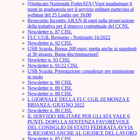
[Sindacato Nazionale FederATA] Vuoi guadagnare 6
punti in graduatoria per il servizio militare-partecipa al
webinar del 25 Luglio ore 16:00
Resoconto Incontro ARAN di oggi sulla prosecuzione
della trattativa per il rinnovo contrattuale del CCNL
Newsletter n. 87 CISL
FLC CGIL Bergamo - Notiziario 16/2022
Newsletter n. 92 CISL
USB Scuola. Bonus 200 euro: spetta anche ai supplenti
al 30 giugno. Basta discriminazioni!
Newletter n. 93 CISL
Newsletter n. 91/22 CISL
USB Scuola: Prenotazione consulenze per immissione
in ruolo
Newsletter n. 90 CISL
Newsletter n. 89 CISL
Newsletter n. 88 CISL
L GIORNALE DELLA FLC CGIL DI MONZA E
BRIANZA: GIUGNO 2022
Newsletter n. 86 CISL
IL SERVIZIO MILITARE PER GLI ATA VALE 6
PUNTI- DOPO LA SENTENZA FAVOREVOLE
DEL CONISGLIO DI STATO FEDERATA AVVIA
IL RICORSO ANCHE AL GIUDICE DEL LAVORO
Newsletter n. 85 CISL