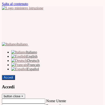
Salta al contenuto
Italiano
Italiano
English
Deutsch
Français
Español
Accedi
Accedi
button close
×
Nome Utente