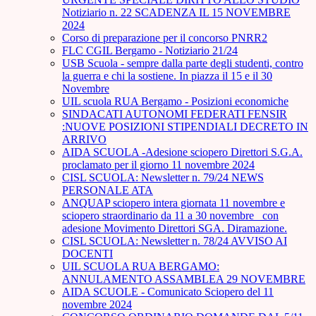
Notiziario n. 22 SCADENZA IL 15 NOVEMBRE
2024
Corso di preparazione per il concorso PNRR2
FLC CGIL Bergamo - Notiziario 21/24
USB Scuola - sempre dalla parte degli studenti, contro
la guerra e chi la sostiene. In piazza il 15 e il 30
Novembre
UIL scuola RUA Bergamo - Posizioni economiche
SINDACATI AUTONOMI FEDERATI FENSIR
:NUOVE POSIZIONI STIPENDIALI DECRETO IN
ARRIVO
AIDA SCUOLA -Adesione sciopero Direttori S.G.A.
proclamato per il giorno 11 novembre 2024
CISL SCUOLA: Newsletter n. 79/24 NEWS
PERSONALE ATA
ANQUAP sciopero intera giornata 11 novembre e
sciopero straordinario da 11 a 30 novembre_ con
adesione Movimento Direttori SGA. Diramazione.
CISL SCUOLA: Newsletter n. 78/24 AVVISO AI
DOCENTI
UIL SCUOLA RUA BERGAMO:
ANNULAMENTO ASSAMBLEA 29 NOVEMBRE
AIDA SCUOLE - Comunicato Sciopero del 11
novembre 2024