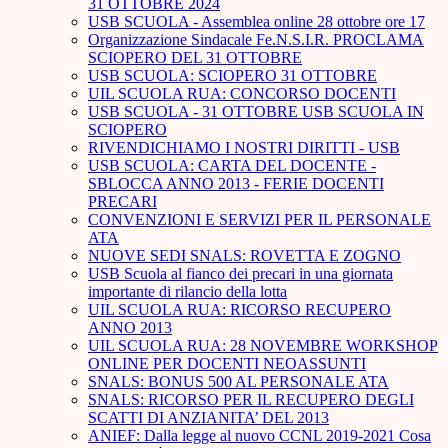
31 OTTOBRE 2024
USB SCUOLA - Assemblea online 28 ottobre ore 17
Organizzazione Sindacale Fe.N.S.I.R. PROCLAMA
SCIOPERO DEL 31 OTTOBRE
USB SCUOLA: SCIOPERO 31 OTTOBRE
UIL SCUOLA RUA: CONCORSO DOCENTI
USB SCUOLA - 31 OTTOBRE USB SCUOLA IN
SCIOPERO
RIVENDICHIAMO I NOSTRI DIRITTI - USB
USB SCUOLA: CARTA DEL DOCENTE -
SBLOCCA ANNO 2013 - FERIE DOCENTI
PRECARI
CONVENZIONI E SERVIZI PER IL PERSONALE
ATA
NUOVE SEDI SNALS: ROVETTA E ZOGNO
USB Scuola al fianco dei precari in una giornata
importante di rilancio della lotta
UIL SCUOLA RUA: RICORSO RECUPERO
ANNO 2013
UIL SCUOLA RUA: 28 NOVEMBRE WORKSHOP
ONLINE PER DOCENTI NEOASSUNTI
SNALS: BONUS 500 AL PERSONALE ATA
SNALS: RICORSO PER IL RECUPERO DEGLI
SCATTI DI ANZIANITA’ DEL 2013
ANIEF: Dalla legge al nuovo CCNL 2019-2021 Cosa