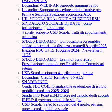
DSGA SNALS
Locandina WEBINAR Supporto amministrativo
Locandina Supporto procedure amministrative per
Prima e Seconda Posizione economica ATA
UIL SCUOLA RUA - GUIDA ELEZIONI RSU
SINDACATO SOCIALE DI BASE - corso
formazione aggiornamento
4 aprile: sciopero USB Scuola. Tutti gli appuntamenti
nelle città
SNALS BERGAMO - Convocazione Assemblea
sindacale territoriale a distanza - martedì 8 aprile 2025
Elezioni RSU 14-15-16 Aprile 2024 - Newsletter n.
11/25
SNALS BERGAMO - Esami di Stato 2025 –
Presentazione domande per Presidenti e Commissari
esterni
USB Scuola: sciopero 4 aprile intera giornata
Locandina+Crediti+formativi -SNALS
SNADIR INFO
Guida FLC CGIL formulazione graduatorie di istituto
mobilità scuola as 2025_2026
Snadir Info-Point n.343 Errore nel calcolo degli acconti
IRPEF: il governo ammette lo sbaglio
USB Scuola: verso lo sciopero del 4 aprile, per una
nuova scuola pubblica statale