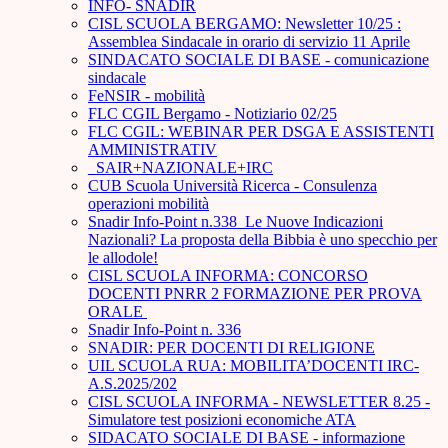
INFO- SNADIR
CISL SCUOLA BERGAMO: Newsletter 10/25 :
Assemblea Sindacale in orario di servizio 11 Aprile
SINDACATO SOCIALE DI BASE - comunicazione
sindacale
FeNSIR - mobilità
FLC CGIL Bergamo - Notiziario 02/25
FLC CGIL: WEBINAR PER DSGA E ASSISTENTI
AMMINISTRATIV
_SAIR+NAZIONALE+IRC
CUB Scuola Università Ricerca - Consulenza
operazioni mobilità
Snadir Info-Point n.338 Le Nuove Indicazioni
Nazionali? La proposta della Bibbia è uno specchio per
le allodole!
CISL SCUOLA INFORMA: CONCORSO
DOCENTI PNRR 2 FORMAZIONE PER PROVA
ORALE ­
Snadir Info-Point n. 336
SNADIR: PER DOCENTI DI RELIGIONE
UIL SCUOLA RUA: MOBILITA’DOCENTI IRC-
A.S.2025/202
CISL SCUOLA INFORMA - NEWSLETTER 8.25 -
Simulatore test posizioni economiche ATA
SIDACATO SOCIALE DI BASE - informazione