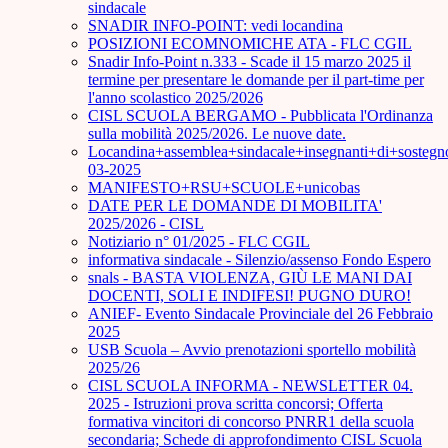
sindacale
SNADIR INFO-POINT: vedi locandina
POSIZIONI ECOMNOMICHE ATA - FLC CGIL
Snadir Info-Point n.333 - Scade il 15 marzo 2025 il
termine per presentare le domande per il part-time per
l'anno scolastico 2025/2026
CISL SCUOLA BERGAMO - Pubblicata l'Ordinanza
sulla mobilità 2025/2026. Le nuove date.
Locandina+assemblea+sindacale+insegnanti+di+sostegn
03-2025
MANIFESTO+RSU+SCUOLE+unicobas
DATE PER LE DOMANDE DI MOBILITA'
2025/2026 - CISL
Notiziario n° 01/2025 - FLC CGIL
informativa sindacale - Silenzio/assenso Fondo Espero
snals - BASTA VIOLENZA, GIÙ LE MANI DAI
DOCENTI, SOLI E INDIFESI! PUGNO DURO!
ANIEF- Evento Sindacale Provinciale del 26 Febbraio
2025
USB Scuola – Avvio prenotazioni sportello mobilità
2025/26
CISL SCUOLA INFORMA - NEWSLETTER 04.
2025 - Istruzioni prova scritta concorsi; Offerta
formativa vincitori di concorso PNRR1 della scuola
secondaria; Schede di approfondimento CISL Scuola