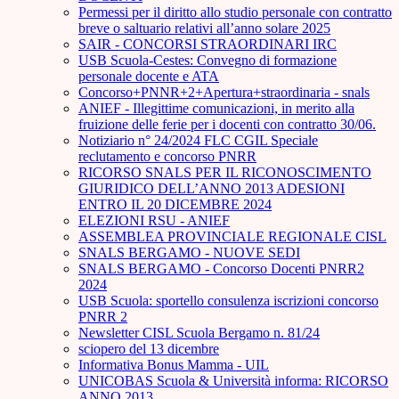
Permessi per il diritto allo studio personale con contratto
breve o saltuario relativi all’anno solare 2025
SAIR - CONCORSI STRAORDINARI IRC
USB Scuola-Cestes: Convegno di formazione
personale docente e ATA
Concorso+PNNR+2+Apertura+straordinaria - snals
ANIEF - Illegittime comunicazioni, in merito alla
fruizione delle ferie per i docenti con contratto 30/06.
Notiziario n° 24/2024 FLC CGIL Speciale
reclutamento e concorso PNRR
RICORSO SNALS PER IL RICONOSCIMENTO
GIURIDICO DELL’ANNO 2013 ADESIONI
ENTRO IL 20 DICEMBRE 2024
ELEZIONI RSU - ANIEF
ASSEMBLEA PROVINCIALE REGIONALE CISL
SNALS BERGAMO - NUOVE SEDI
SNALS BERGAMO - Concorso Docenti PNRR2
2024
USB Scuola: sportello consulenza iscrizioni concorso
PNRR 2
Newsletter CISL Scuola Bergamo n. 81/24
sciopero del 13 dicembre
Informativa Bonus Mamma - UIL
UNICOBAS Scuola & Università informa: RICORSO
ANNO 2013