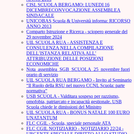
CISL SCUOLA BERGAMO: LUNEDI 16
DICEMBRECONVOCAZIONE ASSEMBLEA
SINDACALE
UNICOBAS Scuola & Università informa: RICORSO
ANNO 2013
Comparto Istruzione e Ricerca - sciopero generale del
29 novembre 2024
UIL SCUOLA RUA - ASSISTENZA E
CONSULENZA NELLA COMPILAZIONE
DELL’ISTANZA RELATIVA ALL’
ATTRIBUZIONE DELLE POSIZIONI
ECONOMICHE
Nota_assemblea_SGB_SCUOLA_25_novembre fuori
orario di servizio
UIL SCUOLA RUA BERGAMO - Invito al Seminario
“Il Ruolo della RSU nel nuovo CCNL Scuola: parte
normativa”
USB SCUOLA - Valditara sospeso per razzismo,
omofobia, patriarcato e incapacità gestionale. USB
Scuola chiede le dimissioni del Ministro
UIL SCUOLA RUA - BONUS NATALE 100 EURO
UNATANTUM
FLC CGIL - Scuola, speciale personale ATA
FLC CGIL NOTIZIARIO - NOTIZIARIO 22/24 -
URGENTE SPECIALE DIRITTO ALLO STUDIO