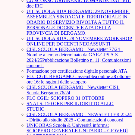
CONCORSO ORDINARIO DOMANDE DAL 5/11-
doc.IRC
UIL SCUOLA RUA BERGAMO: 29 NOVEMBRE-
ASSEMBLEA SINDACALE TERRITORIALE IN
ORARIO DI SERVIZIO RIVOLTA A TUTTO IL
PERSONALE DOCENTE E ATA DELLA
PROVINCIA DI BERGAMO.
UIL SCUOLA RUA: 28 NOVEMBRE WORKSHOP
ONLINE PER DOCENTI NEOASSUNTI
CISL SCUOLA BERGAMO - Newsletter 77/24 -
Nomine a tempo determinato da GAE-GPS A.S.
2024/25Pubblicazione Bollettino n. 11; Comunicazioni
concorsi.
Formazione per certificazione digitale personale ATA
FLC CGIL BERGAMO - assemblea online 28 ottobre
ore 16: le ragioni dello sciopero
CISL SCUOLA BERGAMO - Newsletter CISL
Scuola Bergamo 76/24
FLC CGIL: SCIOPERO 31 OTTOBRE
SNALS: 150 ORE PER IL DIRITTO ALLO
STUDIO
CISL SCUOLA BERGAMO - NEWSLETTER 25.24
- Diritto allo studio 2025 - Comunicazioni concorsi
UNICOBAS Scuola & Università informa:
SCIOPERO GENERALE UNITARIO – GIOVEDÍ