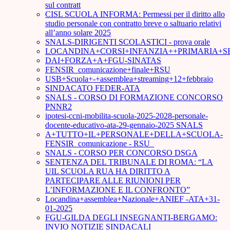
sul contratt
CISL SCUOLA INFORMA: Permessi per il diritto allo
studio personale con contratto breve o saltuario relativi
all’anno solare 2025
SNALS-DIRIGENTI SCOLASTICI - prova orale
LOCANDINA+CORSI+INFANZIA++PRIMARIA+S
DAI+FORZA+A+FGU-SINATAS
FENSIR_comunicazione+finale+RSU
USB+Scuola+-+assemblea+streaming+12+febbraio
SINDACATO FEDER-ATA
SNALS - CORSO DI FORMAZIONE CONCORSO
PNNR2
ipotesi-ccni-mobilita-scuola-2025-2028-personale-
docente-educativo-ata-29-gennaio-2025 SNALS
A+TUTTO+IL+PERSONALE+DELLA+SCUOLA-
FENSIR_comunicazione - RSU_
SNALS - CORSO PER CONCORSO DSGA
SENTENZA DEL TRIBUNALE DI ROMA: “LA
UIL SCUOLA RUA HA DIRITTO A
PARTECIPARE ALLE RIUNIONI PER
L’INFORMAZIONE E IL CONFRONTO”
Locandina+assemblea+Nazionale+ANIEF -ATA+31-
01-2025
FGU-GILDA DEGLI INSEGNANTI-BERGAMO:
INVIO NOTIZIE SINDACALI