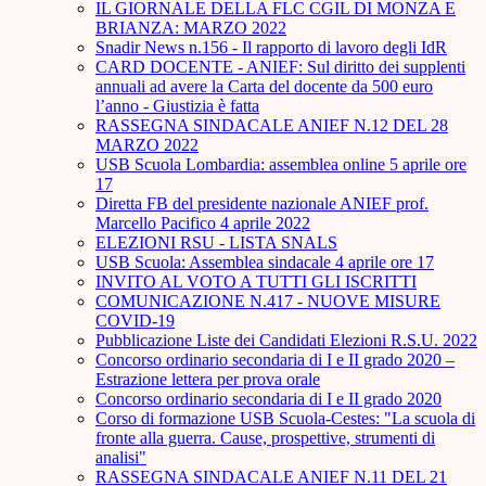
IL GIORNALE DELLA FLC CGIL DI MONZA E
BRIANZA: MARZO 2022
Snadir News n.156 - Il rapporto di lavoro degli IdR
CARD DOCENTE - ANIEF: Sul diritto dei supplenti
annuali ad avere la Carta del docente da 500 euro
l’anno - Giustizia è fatta
RASSEGNA SINDACALE ANIEF N.12 DEL 28
MARZO 2022
USB Scuola Lombardia: assemblea online 5 aprile ore
17
Diretta FB del presidente nazionale ANIEF prof.
Marcello Pacifico 4 aprile 2022
ELEZIONI RSU - LISTA SNALS
USB Scuola: Assemblea sindacale 4 aprile ore 17
INVITO AL VOTO A TUTTI GLI ISCRITTI
COMUNICAZIONE N.417 - NUOVE MISURE
COVID-19
Pubblicazione Liste dei Candidati Elezioni R.S.U. 2022
Concorso ordinario secondaria di I e II grado 2020 –
Estrazione lettera per prova orale
Concorso ordinario secondaria di I e II grado 2020
Corso di formazione USB Scuola-Cestes: "La scuola di
fronte alla guerra. Cause, prospettive, strumenti di
analisi"
RASSEGNA SINDACALE ANIEF N.11 DEL 21