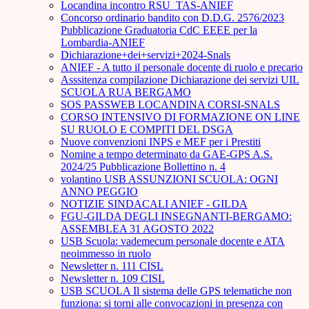
Locandina incontro RSU_TAS-ANIEF
Concorso ordinario bandito con D.D.G. 2576/2023
Pubblicazione Graduatoria CdC EEEE per la
Lombardia-ANIEF
Dichiarazione+dei+servizi+2024-Snals
ANIEF - A tutto il personale docente di ruolo e precario
Asssitenza compilazione Dichiarazione dei servizi UIL
SCUOLA RUA BERGAMO
SOS PASSWEB LOCANDINA CORSI-SNALS
CORSO INTENSIVO DI FORMAZIONE ON LINE
SU RUOLO E COMPITI DEL DSGA
Nuove convenzioni INPS e MEF per i Prestiti
Nomine a tempo determinato da GAE-GPS A.S.
2024/25 Pubblicazione Bollettino n. 4
volantino USB ASSUNZIONI SCUOLA: OGNI
ANNO PEGGIO
NOTIZIE SINDACALI ANIEF - GILDA
FGU-GILDA DEGLI INSEGNANTI-BERGAMO:
ASSEMBLEA 31 AGOSTO 2022
USB Scuola: vademecum personale docente e ATA
neoimmesso in ruolo
Newsletter n. 111 CISL
Newsletter n. 109 CISL
USB SCUOLA Il sistema delle GPS telematiche non
funziona: si torni alle convocazioni in presenza con