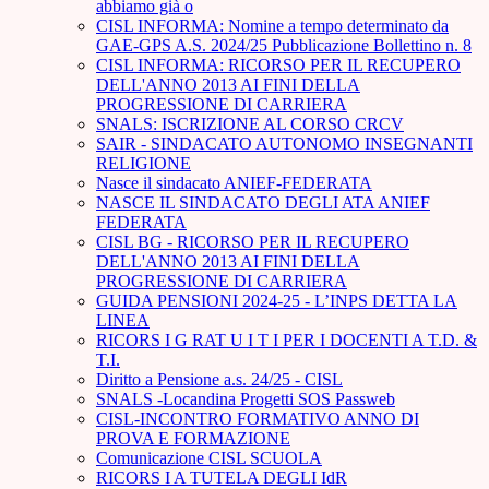
abbiamo già o
CISL INFORMA: Nomine a tempo determinato da
GAE-GPS A.S. 2024/25 Pubblicazione Bollettino n. 8
CISL INFORMA: RICORSO PER IL RECUPERO
DELL'ANNO 2013 AI FINI DELLA
PROGRESSIONE DI CARRIERA
SNALS: ISCRIZIONE AL CORSO CRCV
SAIR - SINDACATO AUTONOMO INSEGNANTI
RELIGIONE
Nasce il sindacato ANIEF-FEDERATA
NASCE IL SINDACATO DEGLI ATA ANIEF
FEDERATA
CISL BG - RICORSO PER IL RECUPERO
DELL'ANNO 2013 AI FINI DELLA
PROGRESSIONE DI CARRIERA
GUIDA PENSIONI 2024-25 - L’INPS DETTA LA
LINEA
RICORS I G RAT U I T I PER I DOCENTI A T.D. &
T.I.
Diritto a Pensione a.s. 24/25 - CISL
SNALS -Locandina Progetti SOS Passweb
CISL-INCONTRO FORMATIVO ANNO DI
PROVA E FORMAZIONE
Comunicazione CISL SCUOLA
RICORS I A TUTELA DEGLI IdR