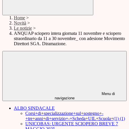
Home
>
Novità
>
Le notizie
>
ANQUAP sciopero intera giornata 11 novembre e sciopero
straordinario da 11 a 30 novembre_ con adesione Movimento
Direttori SGA. Diramazione.
Menu di
navigazione
ALBO SINDACALE
Corsi+di+specializzazione+sul+sostegno+-
+tre+anni+di+servizio+-+Scheda+UIL+Scuola+(1) (1)
UNICOBAS: URGENTE SCIOPERO BREVE 7
MAGGIO 2025