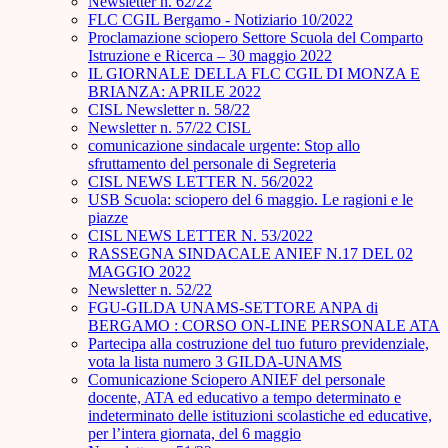
Newsletter n. 62/22
FLC CGIL Bergamo - Notiziario 10/2022
Proclamazione sciopero Settore Scuola del Comparto
Istruzione e Ricerca – 30 maggio 2022
IL GIORNALE DELLA FLC CGIL DI MONZA E
BRIANZA: APRILE 2022
CISL Newsletter n. 58/22
Newsletter n. 57/22 CISL
comunicazione sindacale urgente: Stop allo
sfruttamento del personale di Segreteria
CISL NEWS LETTER N. 56/2022
USB Scuola: sciopero del 6 maggio. Le ragioni e le
piazze
CISL NEWS LETTER N. 53/2022
RASSEGNA SINDACALE ANIEF N.17 DEL 02
MAGGIO 2022
Newsletter n. 52/22
FGU-GILDA UNAMS-SETTORE ANPA di
BERGAMO : CORSO ON-LINE PERSONALE ATA
Partecipa alla costruzione del tuo futuro previdenziale,
vota la lista numero 3 GILDA-UNAMS
Comunicazione Sciopero ANIEF del personale
docente, ATA ed educativo a tempo determinato e
indeterminato delle istituzioni scolastiche ed educative,
per l’intera giornata, del 6 maggio