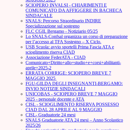
SCIOPERO INVALSI - CHIARIMENTI E
COMUNICATO DA AFFIGGERE IN BACHECA
SINDACALE
SNALS: Percorso Straordinario INDIRE
Specializzazione sul sostegno
FLC CGIL Bergamo - Notiziario 05/25
Lo SNALS-Confsal organizza un corso di preparazione
per l’accesso al TFA Sostegno – X Ciclo.
USB Scuola: avvio sportelli Prima Fascia ATA e
scioglimento riserva CIAD
Associazione FederATA - CIAD
Comunicato+Diritto+allo+studio+e+corsi+abilitanti-
aprile+2025-2
ERRATA CORRIGE: SCIOPERO BREVE 7
MAGGIO 2025
FGU-GILDA DEGLI INSEGNANTI-BERGAMO:
INVIO NOTIZIE SINDACALI
UNICOBAS - SCIOPERO BREVE 7 MAGGIO
2025 - personale docente e ATA
CISL - SCIOGLIMENTO RISERVA POSSESSO
CIAD DAL 28 APRILE AL 9 MAGGIO
CISL- Graduatorie 24 mesi
SNALS Graduatorie ATA 24 mesi – Anno Scolastico
2025/26