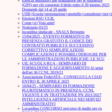
Elenchi aggiuntivi alle graduatorie per le supplenze
(GPS) per chi consegue il titolo entro il 30 giugno 2025
Domande dal 14 al 29 aprile
USB+Scuola+prenotazione+sportello+consulenze+per+
Elezioni RSU CGIL
Come+si+Vota anief
Notiziario 03/25
locandina sindacale - SNALS Bergamo
15/04/2025 - EVENTO FORMATIVO IN
PRESENZA GRATUITO IL CODICE DEI
CONTRATTI PUBBLICI E SUCCESSIVO
CORRETTIVO SEMPLIFICAZIONI,
COMPLICAZIONI E POSSIBILI DEROGHE PER
LE AMMINISTRAZIONI PUBBLICHE: LE SCU
UIL SCUOLA RUA - SEMINARIO DI
FORMAZIONE E AGGIORNAMENTO Ai sensi
dell'art 36 CCNL 2019/21
Associazione FederATA - CONSEGUI LA CIAD
ENTRO IL 30 APRILE 2025
10/04/25 - SEMINARIO DI FORMAZIONE
PLURITEMATICO IN PRESENZA: CCNL
VIGENTE E IN TRATTAZIONE PN 2021/2027
INTELLIGENZA ARTIFICIALE NEI SERVIZI
AMMINISTRATIVI
Locandina CONCORSO percorso di studio per ex