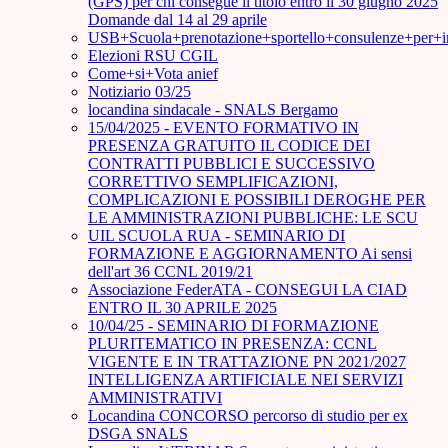
(GPS) per chi consegue il titolo entro il 30 giugno 2025
Domande dal 14 al 29 aprile
USB+Scuola+prenotazione+sportello+consulenze+per+
Elezioni RSU CGIL
Come+si+Vota anief
Notiziario 03/25
locandina sindacale - SNALS Bergamo
15/04/2025 - EVENTO FORMATIVO IN
PRESENZA GRATUITO IL CODICE DEI
CONTRATTI PUBBLICI E SUCCESSIVO
CORRETTIVO SEMPLIFICAZIONI,
COMPLICAZIONI E POSSIBILI DEROGHE PER
LE AMMINISTRAZIONI PUBBLICHE: LE SCU
UIL SCUOLA RUA - SEMINARIO DI
FORMAZIONE E AGGIORNAMENTO Ai sensi
dell'art 36 CCNL 2019/21
Associazione FederATA - CONSEGUI LA CIAD
ENTRO IL 30 APRILE 2025
10/04/25 - SEMINARIO DI FORMAZIONE
PLURITEMATICO IN PRESENZA: CCNL
VIGENTE E IN TRATTAZIONE PN 2021/2027
INTELLIGENZA ARTIFICIALE NEI SERVIZI
AMMINISTRATIVI
Locandina CONCORSO percorso di studio per ex
DSGA SNALS