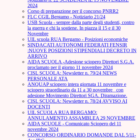
2024
Corso di preparazione per il concorso PNRR2
FLC CGIL Bergamo - Notiziario 21/24
USB Scuola - sempre dalla parte degli studenti, contro
la guerra e chi la sostiene. In piazza il 15 e il 30
Novembre
UIL scuola RUA Bergamo - Posizioni economiche
SINDACATI AUTONOMI FEDERATI FENSIR
:NUOVE POSIZIONI STIPENDIALI DECRETO IN
ARRIVO
AIDA SCUOLA -Adesione sciopero Direttori S.G.A.
proclamato per il giorno 11 novembre 2024
CISL SCUOLA: Newsletter n. 79/24 NEWS
PERSONALE ATA
ANQUAP sciopero intera giornata 11 novembre e
sciopero straordinario da 11 a 30 novembre_ con
adesione Movimento Direttori SGA. Diramazione.
CISL SCUOLA: Newsletter n. 78/24 AVVISO AI
DOCENTI
UIL SCUOLA RUA BERGAMO:
ANNULAMENTO ASSAMBLEA 29 NOVEMBRE
AIDA SCUOLE - Comunicato Sciopero del 11
novembre 2024
CONCORSO ORDINARIO DOMANDE DAL 5/11-