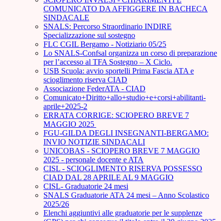
COMUNICATO DA AFFIGGERE IN BACHECA
SINDACALE
SNALS: Percorso Straordinario INDIRE
Specializzazione sul sostegno
FLC CGIL Bergamo - Notiziario 05/25
Lo SNALS-Confsal organizza un corso di preparazione
per l’accesso al TFA Sostegno – X Ciclo.
USB Scuola: avvio sportelli Prima Fascia ATA e
scioglimento riserva CIAD
Associazione FederATA - CIAD
Comunicato+Diritto+allo+studio+e+corsi+abilitanti-
aprile+2025-2
ERRATA CORRIGE: SCIOPERO BREVE 7
MAGGIO 2025
FGU-GILDA DEGLI INSEGNANTI-BERGAMO:
INVIO NOTIZIE SINDACALI
UNICOBAS - SCIOPERO BREVE 7 MAGGIO
2025 - personale docente e ATA
CISL - SCIOGLIMENTO RISERVA POSSESSO
CIAD DAL 28 APRILE AL 9 MAGGIO
CISL- Graduatorie 24 mesi
SNALS Graduatorie ATA 24 mesi – Anno Scolastico
2025/26
Elenchi aggiuntivi alle graduatorie per le supplenze