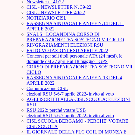
Newsletter n. 41/22
CISL - NEWSLETTER N. 39-22
CISL - NEWSLETTER 40/22
NOTIZIARIO CISL
RASSEGNA SINDACALE ANIEF N.14 DEL 11
APRILE 2022
SNALS - LOCANDINA CORSO DI
PREPARAZIONE TFA SOSTEGNO VII CICLO
RINGRAZIAMENTI ELEZIONI RSU
ESITO VOTAZIONI RSU APRILE 2022
Concorsi per soli titoli personale ATA (24 mesi), le
domande dal 27 aprile al 18 maggio - GPS
CORSO DI PREPARAZIONE TFA SOSTEGNO VII
CICLO
RASSEGNA SINDACALE ANIEF N.13 DEL 4
APRILE 2022
Comunicazione CISL
elezioni RSU 5-6-7 aprile 2022- invito al voto
AGLI ISCRITTI ALLA CISL SCUOLA: ELEZIONI
RSU
RSU 2022: perché votare USB
elezioni RSU 5-6-7 aprile 2022- invito al voto
CISL SCUOLA BERGAMO - PERCHE' VOTARE
CISL SCUOLA
IL GIORNALE DELLA FLC CGIL DI MONZA E