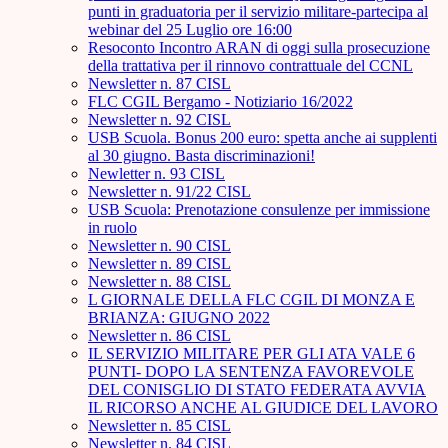
punti in graduatoria per il servizio militare-partecipa al
webinar del 25 Luglio ore 16:00
Resoconto Incontro ARAN di oggi sulla prosecuzione
della trattativa per il rinnovo contrattuale del CCNL
Newsletter n. 87 CISL
FLC CGIL Bergamo - Notiziario 16/2022
Newsletter n. 92 CISL
USB Scuola. Bonus 200 euro: spetta anche ai supplenti
al 30 giugno. Basta discriminazioni!
Newletter n. 93 CISL
Newsletter n. 91/22 CISL
USB Scuola: Prenotazione consulenze per immissione
in ruolo
Newsletter n. 90 CISL
Newsletter n. 89 CISL
Newsletter n. 88 CISL
L GIORNALE DELLA FLC CGIL DI MONZA E
BRIANZA: GIUGNO 2022
Newsletter n. 86 CISL
IL SERVIZIO MILITARE PER GLI ATA VALE 6
PUNTI- DOPO LA SENTENZA FAVOREVOLE
DEL CONISGLIO DI STATO FEDERATA AVVIA
IL RICORSO ANCHE AL GIUDICE DEL LAVORO
Newsletter n. 85 CISL
Newsletter n. 84 CISL