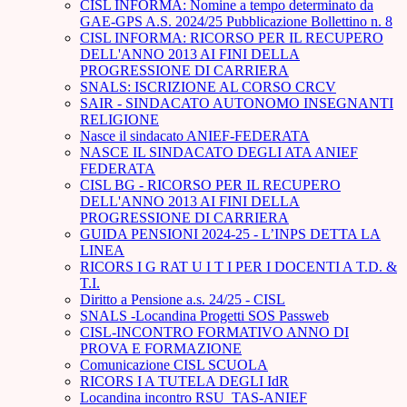
CISL INFORMA: Nomine a tempo determinato da
GAE-GPS A.S. 2024/25 Pubblicazione Bollettino n. 8
CISL INFORMA: RICORSO PER IL RECUPERO
DELL'ANNO 2013 AI FINI DELLA
PROGRESSIONE DI CARRIERA
SNALS: ISCRIZIONE AL CORSO CRCV
SAIR - SINDACATO AUTONOMO INSEGNANTI
RELIGIONE
Nasce il sindacato ANIEF-FEDERATA
NASCE IL SINDACATO DEGLI ATA ANIEF
FEDERATA
CISL BG - RICORSO PER IL RECUPERO
DELL'ANNO 2013 AI FINI DELLA
PROGRESSIONE DI CARRIERA
GUIDA PENSIONI 2024-25 - L’INPS DETTA LA
LINEA
RICORS I G RAT U I T I PER I DOCENTI A T.D. &
T.I.
Diritto a Pensione a.s. 24/25 - CISL
SNALS -Locandina Progetti SOS Passweb
CISL-INCONTRO FORMATIVO ANNO DI
PROVA E FORMAZIONE
Comunicazione CISL SCUOLA
RICORS I A TUTELA DEGLI IdR
Locandina incontro RSU_TAS-ANIEF