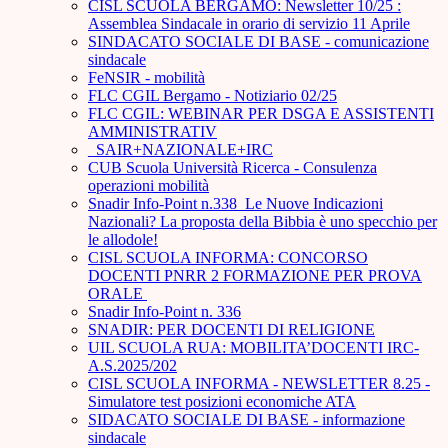
CISL SCUOLA BERGAMO: Newsletter 10/25 :
Assemblea Sindacale in orario di servizio 11 Aprile
SINDACATO SOCIALE DI BASE - comunicazione
sindacale
FeNSIR - mobilità
FLC CGIL Bergamo - Notiziario 02/25
FLC CGIL: WEBINAR PER DSGA E ASSISTENTI
AMMINISTRATIV
_SAIR+NAZIONALE+IRC
CUB Scuola Università Ricerca - Consulenza
operazioni mobilità
Snadir Info-Point n.338 Le Nuove Indicazioni
Nazionali? La proposta della Bibbia è uno specchio per
le allodole!
CISL SCUOLA INFORMA: CONCORSO
DOCENTI PNRR 2 FORMAZIONE PER PROVA
ORALE ­
Snadir Info-Point n. 336
SNADIR: PER DOCENTI DI RELIGIONE
UIL SCUOLA RUA: MOBILITA’DOCENTI IRC-
A.S.2025/202
CISL SCUOLA INFORMA - NEWSLETTER 8.25 -
Simulatore test posizioni economiche ATA
SIDACATO SOCIALE DI BASE - informazione
sindacale