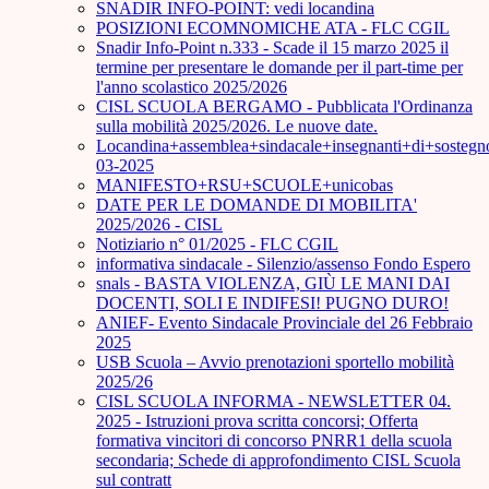
SNADIR INFO-POINT: vedi locandina
POSIZIONI ECOMNOMICHE ATA - FLC CGIL
Snadir Info-Point n.333 - Scade il 15 marzo 2025 il
termine per presentare le domande per il part-time per
l'anno scolastico 2025/2026
CISL SCUOLA BERGAMO - Pubblicata l'Ordinanza
sulla mobilità 2025/2026. Le nuove date.
Locandina+assemblea+sindacale+insegnanti+di+sostegn
03-2025
MANIFESTO+RSU+SCUOLE+unicobas
DATE PER LE DOMANDE DI MOBILITA'
2025/2026 - CISL
Notiziario n° 01/2025 - FLC CGIL
informativa sindacale - Silenzio/assenso Fondo Espero
snals - BASTA VIOLENZA, GIÙ LE MANI DAI
DOCENTI, SOLI E INDIFESI! PUGNO DURO!
ANIEF- Evento Sindacale Provinciale del 26 Febbraio
2025
USB Scuola – Avvio prenotazioni sportello mobilità
2025/26
CISL SCUOLA INFORMA - NEWSLETTER 04.
2025 - Istruzioni prova scritta concorsi; Offerta
formativa vincitori di concorso PNRR1 della scuola
secondaria; Schede di approfondimento CISL Scuola
sul contratt