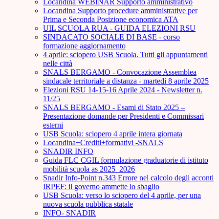
Locandina WEBINAR Supporto amministrativo
Locandina Supporto procedure amministrative per
Prima e Seconda Posizione economica ATA
UIL SCUOLA RUA - GUIDA ELEZIONI RSU
SINDACATO SOCIALE DI BASE - corso
formazione aggiornamento
4 aprile: sciopero USB Scuola. Tutti gli appuntamenti
nelle città
SNALS BERGAMO - Convocazione Assemblea
sindacale territoriale a distanza - martedì 8 aprile 2025
Elezioni RSU 14-15-16 Aprile 2024 - Newsletter n.
11/25
SNALS BERGAMO - Esami di Stato 2025 –
Presentazione domande per Presidenti e Commissari
esterni
USB Scuola: sciopero 4 aprile intera giornata
Locandina+Crediti+formativi -SNALS
SNADIR INFO
Guida FLC CGIL formulazione graduatorie di istituto
mobilità scuola as 2025_2026
Snadir Info-Point n.343 Errore nel calcolo degli acconti
IRPEF: il governo ammette lo sbaglio
USB Scuola: verso lo sciopero del 4 aprile, per una
nuova scuola pubblica statale
INFO- SNADIR