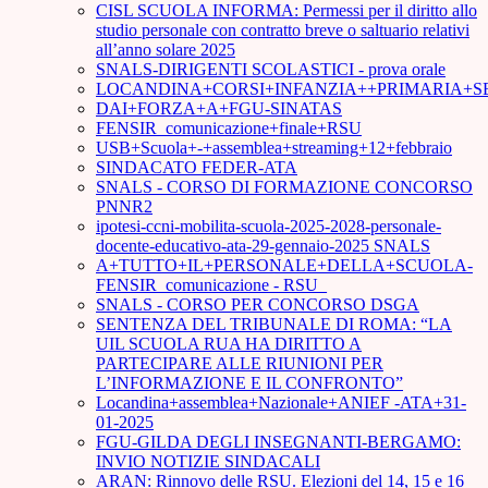
CISL SCUOLA INFORMA: Permessi per il diritto allo
studio personale con contratto breve o saltuario relativi
all’anno solare 2025
SNALS-DIRIGENTI SCOLASTICI - prova orale
LOCANDINA+CORSI+INFANZIA++PRIMARIA+S
DAI+FORZA+A+FGU-SINATAS
FENSIR_comunicazione+finale+RSU
USB+Scuola+-+assemblea+streaming+12+febbraio
SINDACATO FEDER-ATA
SNALS - CORSO DI FORMAZIONE CONCORSO
PNNR2
ipotesi-ccni-mobilita-scuola-2025-2028-personale-
docente-educativo-ata-29-gennaio-2025 SNALS
A+TUTTO+IL+PERSONALE+DELLA+SCUOLA-
FENSIR_comunicazione - RSU_
SNALS - CORSO PER CONCORSO DSGA
SENTENZA DEL TRIBUNALE DI ROMA: “LA
UIL SCUOLA RUA HA DIRITTO A
PARTECIPARE ALLE RIUNIONI PER
L’INFORMAZIONE E IL CONFRONTO”
Locandina+assemblea+Nazionale+ANIEF -ATA+31-
01-2025
FGU-GILDA DEGLI INSEGNANTI-BERGAMO:
INVIO NOTIZIE SINDACALI
ARAN: Rinnovo delle RSU. Elezioni del 14, 15 e 16