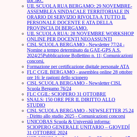
doc.IRC
UIL SCUOLA RUA BERGAMO: 29 NOVEMBRE-
ASSEMBLEA SINDACALE TERRITORIALE IN
ORARIO DI SERVIZIO RIVOLTA A TUTTO IL
PERSONALE DOCENTE E ATA DELLA
PROVINCIA DI BERGAMO.
UIL SCUOLA RUA: 28 NOVEMBRE WORKSHOP
ONLINE PER DOCENTI NEOASSUNTI
CISL SCUOLA BERGAMO - Newsletter 77/24 -
Nomine a tempo determinato da GAE-GPS A.S.
2024/25Pubblicazione Bollettino n. 11; Comunicazioni
concorsi.
Formazione per certificazione digitale personale ATA
FLC CGIL BERGAMO - assemblea online 28 ottobre
ore 16: le ragioni dello sciopero
CISL SCUOLA BERGAMO - Newsletter CISL
Scuola Bergamo 76/24
FLC CGIL: SCIOPERO 31 OTTOBRE
SNALS: 150 ORE PER IL DIRITTO ALLO
STUDIO
CISL SCUOLA BERGAMO - NEWSLETTER 25.24
- Diritto allo studio 2025 - Comunicazioni concorsi
UNICOBAS Scuola & Università informa:
SCIOPERO GENERALE UNITARIO – GIOVEDÍ
31 OTTOBRE 2024