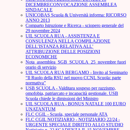
DICEMBRECONVOCAZIONE ASSEMBLEA
SINDACALE
UNICOBAS Scuola & Università informa: RICORSO
ANNO 2013
Comparto Istruzione e Ricerca - sciopero generale del
29 novembre 2024
UIL SCUOLA RUA - ASSISTENZA E
CONSULENZA NELLA COMPILAZIONE
DELL’ISTANZA RELATIVA ALL’
ATTRIBUZIONE DELLE POSIZIONI
ECONOMICHE
Nota_assemblea_SGB_SCUOLA_25_novembre fuori
orario di servizio
UIL SCUOLA RUA BERGAMO - Invito al Seminario
“Il Ruolo della RSU nel nuovo CCNL Scuola: parte
normativa”
USB SCUOLA - Valditara sospeso per razzismo,
omofobia, patriarcato e incapacità gestionale. USB
Scuola chiede le dimissioni del Ministro
UIL SCUOLA RUA - BONUS NATALE 100 EURO
UNATANTUM
FLC CGIL - Scuola, speciale personale ATA
FLC CGIL NOTIZIARIO - NOTIZIARIO 22/24 -
URGENTE SPECIALE DIRITTO ALLO STUDIO
Notiziario n. 22 SCADENZA IL 15 NOVEMBRE