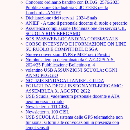
Concorso ordinario bandito con D.D.G. 2576/2023
Pubblicazione Graduatoria CdC EEEE per la
Lombardia-ANIEF
Dichiarazione+dei+servizi+2024-Snals
ANIEF - A tutto il personale docente di ruolo e precario
Asssitenza compilazione Dichiarazione dei servizi UIL
SCUOLA RUA BERGAMO
SOS PASSWEB LOCANDINA CORSI-SNALS
CORSO INTENSIVO DI FORMAZIONE ON LINE
SU RUOLO E COMPITI DEL DSGA
Nuove convenzioni INPS e MEF per i Prestiti
Nomine a tempo determinato da GAE-GPS A.S.
2024/25 Pubblicazione Bollettino n. 4
volantino USB ASSUNZIONI SCUOLA: OGNI
ANNO PEGGIO
NOTIZIE SINDACALI ANIEF - GILDA
FGU-GILDA DEGLI INSEGNANTI-BERGAMO:
ASSEMBLEA 31 AGOSTO 2022
USB Scuola: vademecum personale docente e ATA
neoimmesso in ruolo
Newsletter n. 111 CISL
Newsletter n. 109 CISL
USB SCUOLA Il sistema delle GPS telematiche non
funziona: si torni alle convocazioni in presenza con
tempi sensati