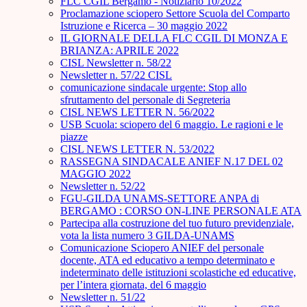
FLC CGIL Bergamo - Notiziario 10/2022
Proclamazione sciopero Settore Scuola del Comparto
Istruzione e Ricerca – 30 maggio 2022
IL GIORNALE DELLA FLC CGIL DI MONZA E
BRIANZA: APRILE 2022
CISL Newsletter n. 58/22
Newsletter n. 57/22 CISL
comunicazione sindacale urgente: Stop allo
sfruttamento del personale di Segreteria
CISL NEWS LETTER N. 56/2022
USB Scuola: sciopero del 6 maggio. Le ragioni e le
piazze
CISL NEWS LETTER N. 53/2022
RASSEGNA SINDACALE ANIEF N.17 DEL 02
MAGGIO 2022
Newsletter n. 52/22
FGU-GILDA UNAMS-SETTORE ANPA di
BERGAMO : CORSO ON-LINE PERSONALE ATA
Partecipa alla costruzione del tuo futuro previdenziale,
vota la lista numero 3 GILDA-UNAMS
Comunicazione Sciopero ANIEF del personale
docente, ATA ed educativo a tempo determinato e
indeterminato delle istituzioni scolastiche ed educative,
per l’intera giornata, del 6 maggio
Newsletter n. 51/22