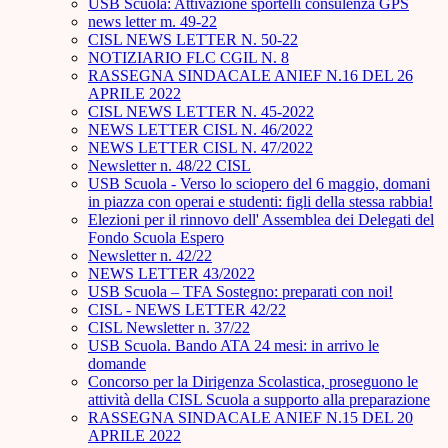
USB Scuola: Attivazione sportelli consulenza GPS
news letter m. 49-22
CISL NEWS LETTER N. 50-22
NOTIZIARIO FLC CGIL N. 8
RASSEGNA SINDACALE ANIEF N.16 DEL 26
APRILE 2022
CISL NEWS LETTER N. 45-2022
NEWS LETTER CISL N. 46/2022
NEWS LETTER CISL N. 47/2022
Newsletter n. 48/22 CISL
USB Scuola - Verso lo sciopero del 6 maggio, domani
in piazza con operai e studenti: figli della stessa rabbia!
Elezioni per il rinnovo dell' Assemblea dei Delegati del
Fondo Scuola Espero
Newsletter n. 42/22
NEWS LETTER 43/2022
USB Scuola – TFA Sostegno: preparati con noi!
CISL - NEWS LETTER 42/22
CISL Newsletter n. 37/22
USB Scuola. Bando ATA 24 mesi: in arrivo le
domande
Concorso per la Dirigenza Scolastica, proseguono le
attività della CISL Scuola a supporto alla preparazione
RASSEGNA SINDACALE ANIEF N.15 DEL 20
APRILE 2022