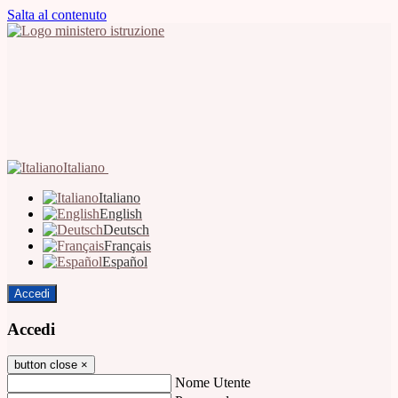
Salta al contenuto
Italiano
Italiano
English
Deutsch
Français
Español
Accedi
Accedi
button close
×
Nome Utente