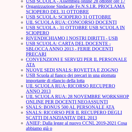
USB SCUOLA - Assemblea online 28 ottobre ore 17
Organizzazione Sindacale Fe.N.S.I.R. PROCLAMA
SCIOPERO DEL 31 OTTOBRE
USB SCUOLA: SCIOPERO 31 OTTOBRE
UIL SCUOLA RUA: CONCORSO DOCENTI
USB SCUOLA - 31 OTTOBRE USB SCUOLA IN
SCIOPERO
RIVENDICHIAMO I NOSTRI DIRITTI - USB
USB SCUOLA: CARTA DEL DOCENTE -
SBLOCCA ANNO 2013 - FERIE DOCENTI
PRECARI
CONVENZIONI E SERVIZI PER IL PERSONALE
ATA
NUOVE SEDI SNALS: ROVETTA E ZOGNO
USB Scuola al fianco dei precari in una giornata
importante di rilancio della lotta
UIL SCUOLA RUA: RICORSO RECUPERO
ANNO 2013
UIL SCUOLA RUA: 28 NOVEMBRE WORKSHOP
ONLINE PER DOCENTI NEOASSUNTI
SNALS: BONUS 500 AL PERSONALE ATA
SNALS: RICORSO PER IL RECUPERO DEGLI
SCATTI DI ANZIANITA’ DEL 2013
ANIEF: Dalla legge al nuovo CCNL 2019-2021 Cosa
abbiamo già o