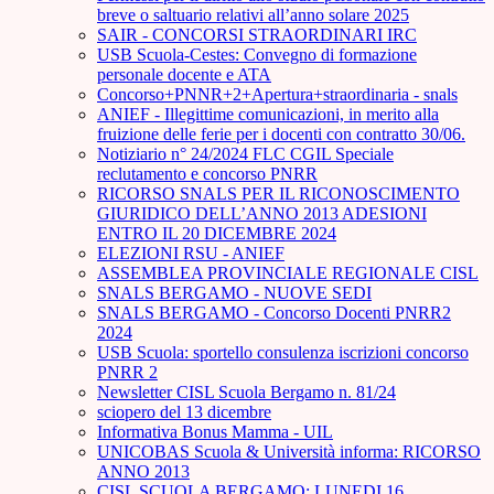
breve o saltuario relativi all’anno solare 2025
SAIR - CONCORSI STRAORDINARI IRC
USB Scuola-Cestes: Convegno di formazione
personale docente e ATA
Concorso+PNNR+2+Apertura+straordinaria - snals
ANIEF - Illegittime comunicazioni, in merito alla
fruizione delle ferie per i docenti con contratto 30/06.
Notiziario n° 24/2024 FLC CGIL Speciale
reclutamento e concorso PNRR
RICORSO SNALS PER IL RICONOSCIMENTO
GIURIDICO DELL’ANNO 2013 ADESIONI
ENTRO IL 20 DICEMBRE 2024
ELEZIONI RSU - ANIEF
ASSEMBLEA PROVINCIALE REGIONALE CISL
SNALS BERGAMO - NUOVE SEDI
SNALS BERGAMO - Concorso Docenti PNRR2
2024
USB Scuola: sportello consulenza iscrizioni concorso
PNRR 2
Newsletter CISL Scuola Bergamo n. 81/24
sciopero del 13 dicembre
Informativa Bonus Mamma - UIL
UNICOBAS Scuola & Università informa: RICORSO
ANNO 2013
CISL SCUOLA BERGAMO: LUNEDI 16