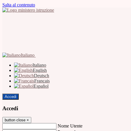
Salta al contenuto
Italiano
Italiano
English
Deutsch
Français
Español
Accedi
Accedi
button close
×
Nome Utente