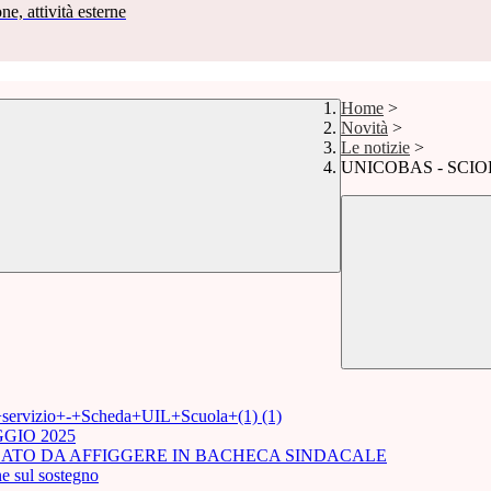
ne, attività esterne
Home
>
Novità
>
Le notizie
>
UNICOBAS - SCIOP
i+servizio+-+Scheda+UIL+Scuola+(1) (1)
GIO 2025
ICATO DA AFFIGGERE IN BACHECA SINDACALE
e sul sostegno