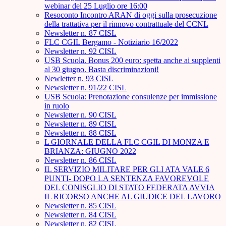
webinar del 25 Luglio ore 16:00
Resoconto Incontro ARAN di oggi sulla prosecuzione
della trattativa per il rinnovo contrattuale del CCNL
Newsletter n. 87 CISL
FLC CGIL Bergamo - Notiziario 16/2022
Newsletter n. 92 CISL
USB Scuola. Bonus 200 euro: spetta anche ai supplenti
al 30 giugno. Basta discriminazioni!
Newletter n. 93 CISL
Newsletter n. 91/22 CISL
USB Scuola: Prenotazione consulenze per immissione
in ruolo
Newsletter n. 90 CISL
Newsletter n. 89 CISL
Newsletter n. 88 CISL
L GIORNALE DELLA FLC CGIL DI MONZA E
BRIANZA: GIUGNO 2022
Newsletter n. 86 CISL
IL SERVIZIO MILITARE PER GLI ATA VALE 6
PUNTI- DOPO LA SENTENZA FAVOREVOLE
DEL CONISGLIO DI STATO FEDERATA AVVIA
IL RICORSO ANCHE AL GIUDICE DEL LAVORO
Newsletter n. 85 CISL
Newsletter n. 84 CISL
Newsletter n. 82 CISL