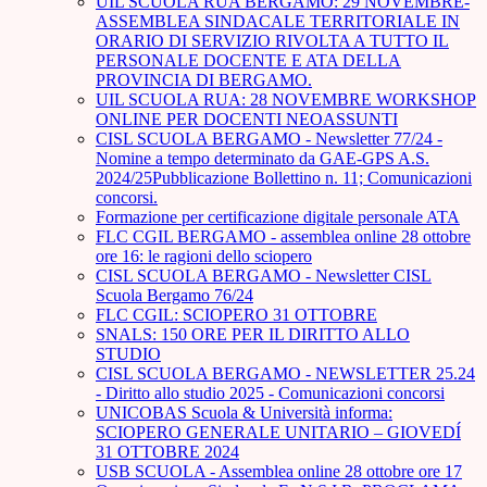
UIL SCUOLA RUA BERGAMO: 29 NOVEMBRE-
ASSEMBLEA SINDACALE TERRITORIALE IN
ORARIO DI SERVIZIO RIVOLTA A TUTTO IL
PERSONALE DOCENTE E ATA DELLA
PROVINCIA DI BERGAMO.
UIL SCUOLA RUA: 28 NOVEMBRE WORKSHOP
ONLINE PER DOCENTI NEOASSUNTI
CISL SCUOLA BERGAMO - Newsletter 77/24 -
Nomine a tempo determinato da GAE-GPS A.S.
2024/25Pubblicazione Bollettino n. 11; Comunicazioni
concorsi.
Formazione per certificazione digitale personale ATA
FLC CGIL BERGAMO - assemblea online 28 ottobre
ore 16: le ragioni dello sciopero
CISL SCUOLA BERGAMO - Newsletter CISL
Scuola Bergamo 76/24
FLC CGIL: SCIOPERO 31 OTTOBRE
SNALS: 150 ORE PER IL DIRITTO ALLO
STUDIO
CISL SCUOLA BERGAMO - NEWSLETTER 25.24
- Diritto allo studio 2025 - Comunicazioni concorsi
UNICOBAS Scuola & Università informa:
SCIOPERO GENERALE UNITARIO – GIOVEDÍ
31 OTTOBRE 2024
USB SCUOLA - Assemblea online 28 ottobre ore 17