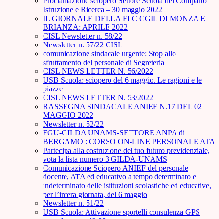
Proclamazione sciopero Settore Scuola del Comparto
Istruzione e Ricerca – 30 maggio 2022
IL GIORNALE DELLA FLC CGIL DI MONZA E
BRIANZA: APRILE 2022
CISL Newsletter n. 58/22
Newsletter n. 57/22 CISL
comunicazione sindacale urgente: Stop allo
sfruttamento del personale di Segreteria
CISL NEWS LETTER N. 56/2022
USB Scuola: sciopero del 6 maggio. Le ragioni e le
piazze
CISL NEWS LETTER N. 53/2022
RASSEGNA SINDACALE ANIEF N.17 DEL 02
MAGGIO 2022
Newsletter n. 52/22
FGU-GILDA UNAMS-SETTORE ANPA di
BERGAMO : CORSO ON-LINE PERSONALE ATA
Partecipa alla costruzione del tuo futuro previdenziale,
vota la lista numero 3 GILDA-UNAMS
Comunicazione Sciopero ANIEF del personale
docente, ATA ed educativo a tempo determinato e
indeterminato delle istituzioni scolastiche ed educative,
per l’intera giornata, del 6 maggio
Newsletter n. 51/22
USB Scuola: Attivazione sportelli consulenza GPS