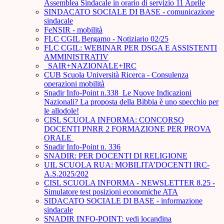
Assemblea Sindacale in orario di servizio 11 Aprile
SINDACATO SOCIALE DI BASE - comunicazione
sindacale
FeNSIR - mobilità
FLC CGIL Bergamo - Notiziario 02/25
FLC CGIL: WEBINAR PER DSGA E ASSISTENTI
AMMINISTRATIV
_SAIR+NAZIONALE+IRC
CUB Scuola Università Ricerca - Consulenza
operazioni mobilità
Snadir Info-Point n.338 Le Nuove Indicazioni
Nazionali? La proposta della Bibbia è uno specchio per
le allodole!
CISL SCUOLA INFORMA: CONCORSO
DOCENTI PNRR 2 FORMAZIONE PER PROVA
ORALE ­
Snadir Info-Point n. 336
SNADIR: PER DOCENTI DI RELIGIONE
UIL SCUOLA RUA: MOBILITA’DOCENTI IRC-
A.S.2025/202
CISL SCUOLA INFORMA - NEWSLETTER 8.25 -
Simulatore test posizioni economiche ATA
SIDACATO SOCIALE DI BASE - informazione
sindacale
SNADIR INFO-POINT: vedi locandina