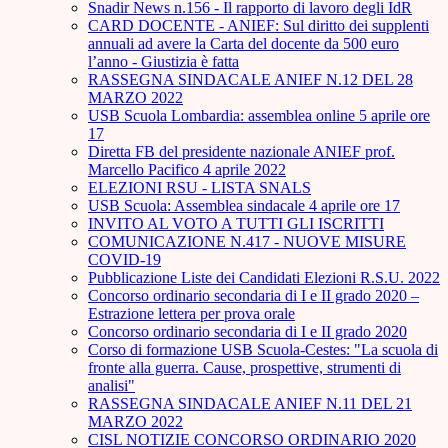
Snadir News n.156 - Il rapporto di lavoro degli IdR
CARD DOCENTE - ANIEF: Sul diritto dei supplenti
annuali ad avere la Carta del docente da 500 euro
l’anno - Giustizia è fatta
RASSEGNA SINDACALE ANIEF N.12 DEL 28
MARZO 2022
USB Scuola Lombardia: assemblea online 5 aprile ore
17
Diretta FB del presidente nazionale ANIEF prof.
Marcello Pacifico 4 aprile 2022
ELEZIONI RSU - LISTA SNALS
USB Scuola: Assemblea sindacale 4 aprile ore 17
INVITO AL VOTO A TUTTI GLI ISCRITTI
COMUNICAZIONE N.417 - NUOVE MISURE
COVID-19
Pubblicazione Liste dei Candidati Elezioni R.S.U. 2022
Concorso ordinario secondaria di I e II grado 2020 –
Estrazione lettera per prova orale
Concorso ordinario secondaria di I e II grado 2020
Corso di formazione USB Scuola-Cestes: "La scuola di
fronte alla guerra. Cause, prospettive, strumenti di
analisi"
RASSEGNA SINDACALE ANIEF N.11 DEL 21
MARZO 2022
CISL NOTIZIE CONCORSO ORDINARIO 2020