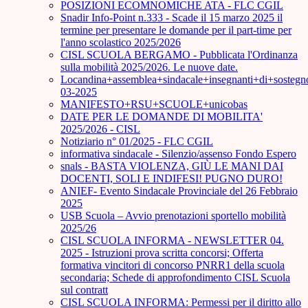
POSIZIONI ECOMNOMICHE ATA - FLC CGIL
Snadir Info-Point n.333 - Scade il 15 marzo 2025 il
termine per presentare le domande per il part-time per
l'anno scolastico 2025/2026
CISL SCUOLA BERGAMO - Pubblicata l'Ordinanza
sulla mobilità 2025/2026. Le nuove date.
Locandina+assemblea+sindacale+insegnanti+di+sostegn
03-2025
MANIFESTO+RSU+SCUOLE+unicobas
DATE PER LE DOMANDE DI MOBILITA'
2025/2026 - CISL
Notiziario n° 01/2025 - FLC CGIL
informativa sindacale - Silenzio/assenso Fondo Espero
snals - BASTA VIOLENZA, GIÙ LE MANI DAI
DOCENTI, SOLI E INDIFESI! PUGNO DURO!
ANIEF- Evento Sindacale Provinciale del 26 Febbraio
2025
USB Scuola – Avvio prenotazioni sportello mobilità
2025/26
CISL SCUOLA INFORMA - NEWSLETTER 04.
2025 - Istruzioni prova scritta concorsi; Offerta
formativa vincitori di concorso PNRR1 della scuola
secondaria; Schede di approfondimento CISL Scuola
sul contratt
CISL SCUOLA INFORMA: Permessi per il diritto allo