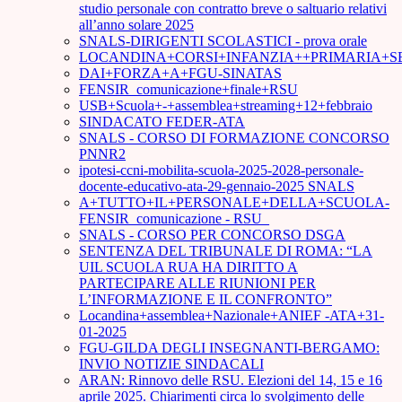
studio personale con contratto breve o saltuario relativi
all’anno solare 2025
SNALS-DIRIGENTI SCOLASTICI - prova orale
LOCANDINA+CORSI+INFANZIA++PRIMARIA+S
DAI+FORZA+A+FGU-SINATAS
FENSIR_comunicazione+finale+RSU
USB+Scuola+-+assemblea+streaming+12+febbraio
SINDACATO FEDER-ATA
SNALS - CORSO DI FORMAZIONE CONCORSO
PNNR2
ipotesi-ccni-mobilita-scuola-2025-2028-personale-
docente-educativo-ata-29-gennaio-2025 SNALS
A+TUTTO+IL+PERSONALE+DELLA+SCUOLA-
FENSIR_comunicazione - RSU_
SNALS - CORSO PER CONCORSO DSGA
SENTENZA DEL TRIBUNALE DI ROMA: “LA
UIL SCUOLA RUA HA DIRITTO A
PARTECIPARE ALLE RIUNIONI PER
L’INFORMAZIONE E IL CONFRONTO”
Locandina+assemblea+Nazionale+ANIEF -ATA+31-
01-2025
FGU-GILDA DEGLI INSEGNANTI-BERGAMO:
INVIO NOTIZIE SINDACALI
ARAN: Rinnovo delle RSU. Elezioni del 14, 15 e 16
aprile 2025. Chiarimenti circa lo svolgimento delle