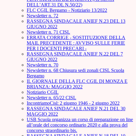
DELL’ART.31 DL N.50/22)
FLC CGIL Bergamo - Notiziario 13/2022
Newsletter n. 72
RASSEGNA SINDACALE ANIEF N.23 DEL 13
GIUGNO 2022
Newsletter n. 71 CISL
ERRATA CORRIGE - SOSTITUZIONE DELLA
MAIL PRECEDENTE : AVVISO SULLE FERIE
PER I DOCENTI PRECARI -
RASSEGNA SINDACALE ANIEF N.22 DEL 7
GIUGNO 2022
Newsletter n. 70
Newsletter n. 68 Chiusura sedi zonali CISL Scuola
Bergamo
IL GIORNALE DELLA FLC CGIL DI MONZA E
BRIANZA: MAGGIO 2022
Notiziario CGIL
Newsletter n. 65/22 CISL
IncontriamoCisl: 2 giugno 1946 - 2 giugno 2022
RASSEGNA SINDACALE ANIEF N.21 DEL 30
MAGGIO 2022
USB Scuola organizza un corso di preparazione on line
all’orale del concorso ordinario 2020 e alla prova del
concorso straordinario bis.
RASSEGNA SINDACALE ANIEF N.18 DEL 10