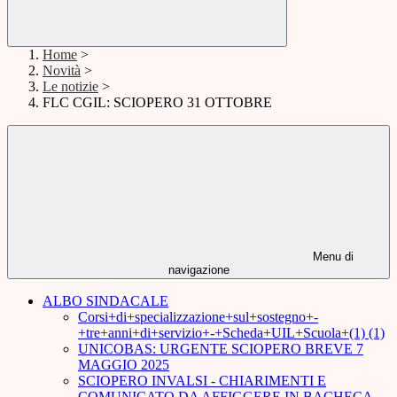
Home
>
Novità
>
Le notizie
>
FLC CGIL: SCIOPERO 31 OTTOBRE
Menu di
navigazione
ALBO SINDACALE
Corsi+di+specializzazione+sul+sostegno+-
+tre+anni+di+servizio+-+Scheda+UIL+Scuola+(1) (1)
UNICOBAS: URGENTE SCIOPERO BREVE 7
MAGGIO 2025
SCIOPERO INVALSI - CHIARIMENTI E
COMUNICATO DA AFFIGGERE IN BACHECA