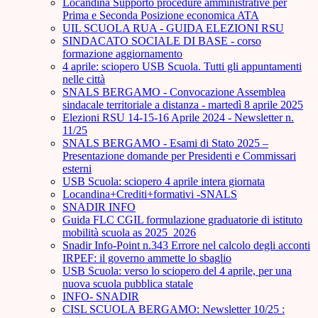
Locandina Supporto procedure amministrative per
Prima e Seconda Posizione economica ATA
UIL SCUOLA RUA - GUIDA ELEZIONI RSU
SINDACATO SOCIALE DI BASE - corso
formazione aggiornamento
4 aprile: sciopero USB Scuola. Tutti gli appuntamenti
nelle città
SNALS BERGAMO - Convocazione Assemblea
sindacale territoriale a distanza - martedì 8 aprile 2025
Elezioni RSU 14-15-16 Aprile 2024 - Newsletter n.
11/25
SNALS BERGAMO - Esami di Stato 2025 –
Presentazione domande per Presidenti e Commissari
esterni
USB Scuola: sciopero 4 aprile intera giornata
Locandina+Crediti+formativi -SNALS
SNADIR INFO
Guida FLC CGIL formulazione graduatorie di istituto
mobilità scuola as 2025_2026
Snadir Info-Point n.343 Errore nel calcolo degli acconti
IRPEF: il governo ammette lo sbaglio
USB Scuola: verso lo sciopero del 4 aprile, per una
nuova scuola pubblica statale
INFO- SNADIR
CISL SCUOLA BERGAMO: Newsletter 10/25 :