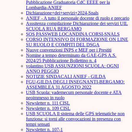
Pubblicazione Graduatoria CdC EEEE per la
Lombardia-ANIEF
Dichiarazione+dei+servizi+2024-Snals
ANIEF - A tutto il personale docente di ruolo e precario
Asssitenza compilazione Dichiarazione dei servizi UIL
SCUOLA RUA BERGAMO
SOS PASSWEB LOCANDINA CORSI-SNALS
CORSO INTENSIVO DI FORMAZIONE ON LINE
SU RUOLO E COMPITI DEL DSGA
Nuove convenzioni INPS e MEF per i Prestiti
Nomine a tempo determinato da GAE-GPS A.S.
2024/25 Pubblicazione Bollettino n. 4
volantino USB ASSUNZIONI SCUOLA: OGNI
ANNO PEGGIO
NOTIZIE SINDACALI ANIEF - GILDA
FGU-GILDA DEGLI INSEGNANTI-BERGAMO:
ASSEMBLEA 31 AGOSTO 2022
USB Scuola: vademecum personale docente e ATA
neoimmesso in ruolo
Newsletter n. 111 CISL
Newsletter n. 109 CISL
USB SCUOLA Il sistema delle GPS telematiche non
funziona: si torni alle convocazioni in presenza con
tempi sensati
Newsletter n. 107-1