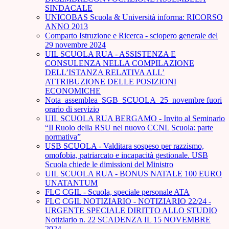
SINDACALE
UNICOBAS Scuola & Università informa: RICORSO
ANNO 2013
Comparto Istruzione e Ricerca - sciopero generale del
29 novembre 2024
UIL SCUOLA RUA - ASSISTENZA E
CONSULENZA NELLA COMPILAZIONE
DELL’ISTANZA RELATIVA ALL’
ATTRIBUZIONE DELLE POSIZIONI
ECONOMICHE
Nota_assemblea_SGB_SCUOLA_25_novembre fuori
orario di servizio
UIL SCUOLA RUA BERGAMO - Invito al Seminario
“Il Ruolo della RSU nel nuovo CCNL Scuola: parte
normativa”
USB SCUOLA - Valditara sospeso per razzismo,
omofobia, patriarcato e incapacità gestionale. USB
Scuola chiede le dimissioni del Ministro
UIL SCUOLA RUA - BONUS NATALE 100 EURO
UNATANTUM
FLC CGIL - Scuola, speciale personale ATA
FLC CGIL NOTIZIARIO - NOTIZIARIO 22/24 -
URGENTE SPECIALE DIRITTO ALLO STUDIO
Notiziario n. 22 SCADENZA IL 15 NOVEMBRE
2024