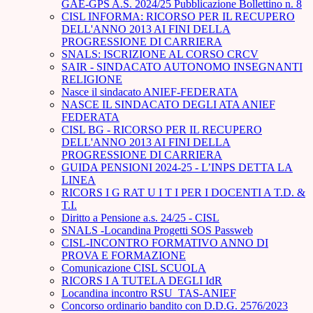
GAE-GPS A.S. 2024/25 Pubblicazione Bollettino n. 8
CISL INFORMA: RICORSO PER IL RECUPERO
DELL'ANNO 2013 AI FINI DELLA
PROGRESSIONE DI CARRIERA
SNALS: ISCRIZIONE AL CORSO CRCV
SAIR - SINDACATO AUTONOMO INSEGNANTI
RELIGIONE
Nasce il sindacato ANIEF-FEDERATA
NASCE IL SINDACATO DEGLI ATA ANIEF
FEDERATA
CISL BG - RICORSO PER IL RECUPERO
DELL'ANNO 2013 AI FINI DELLA
PROGRESSIONE DI CARRIERA
GUIDA PENSIONI 2024-25 - L’INPS DETTA LA
LINEA
RICORS I G RAT U I T I PER I DOCENTI A T.D. &
T.I.
Diritto a Pensione a.s. 24/25 - CISL
SNALS -Locandina Progetti SOS Passweb
CISL-INCONTRO FORMATIVO ANNO DI
PROVA E FORMAZIONE
Comunicazione CISL SCUOLA
RICORS I A TUTELA DEGLI IdR
Locandina incontro RSU_TAS-ANIEF
Concorso ordinario bandito con D.D.G. 2576/2023