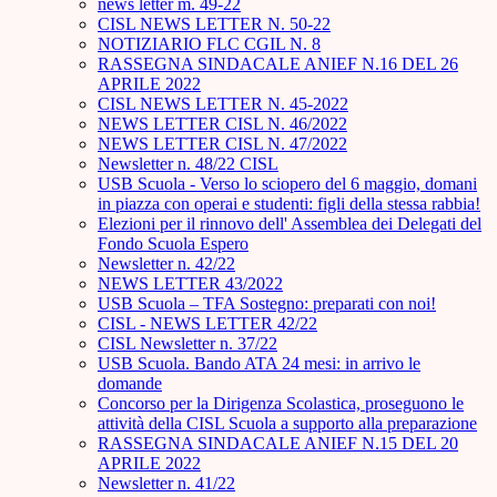
news letter m. 49-22
CISL NEWS LETTER N. 50-22
NOTIZIARIO FLC CGIL N. 8
RASSEGNA SINDACALE ANIEF N.16 DEL 26
APRILE 2022
CISL NEWS LETTER N. 45-2022
NEWS LETTER CISL N. 46/2022
NEWS LETTER CISL N. 47/2022
Newsletter n. 48/22 CISL
USB Scuola - Verso lo sciopero del 6 maggio, domani
in piazza con operai e studenti: figli della stessa rabbia!
Elezioni per il rinnovo dell' Assemblea dei Delegati del
Fondo Scuola Espero
Newsletter n. 42/22
NEWS LETTER 43/2022
USB Scuola – TFA Sostegno: preparati con noi!
CISL - NEWS LETTER 42/22
CISL Newsletter n. 37/22
USB Scuola. Bando ATA 24 mesi: in arrivo le
domande
Concorso per la Dirigenza Scolastica, proseguono le
attività della CISL Scuola a supporto alla preparazione
RASSEGNA SINDACALE ANIEF N.15 DEL 20
APRILE 2022
Newsletter n. 41/22