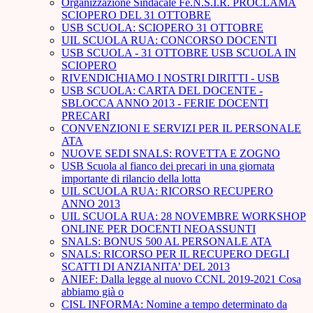
Organizzazione Sindacale Fe.N.S.I.R. PROCLAMA
SCIOPERO DEL 31 OTTOBRE
USB SCUOLA: SCIOPERO 31 OTTOBRE
UIL SCUOLA RUA: CONCORSO DOCENTI
USB SCUOLA - 31 OTTOBRE USB SCUOLA IN
SCIOPERO
RIVENDICHIAMO I NOSTRI DIRITTI - USB
USB SCUOLA: CARTA DEL DOCENTE -
SBLOCCA ANNO 2013 - FERIE DOCENTI
PRECARI
CONVENZIONI E SERVIZI PER IL PERSONALE
ATA
NUOVE SEDI SNALS: ROVETTA E ZOGNO
USB Scuola al fianco dei precari in una giornata
importante di rilancio della lotta
UIL SCUOLA RUA: RICORSO RECUPERO
ANNO 2013
UIL SCUOLA RUA: 28 NOVEMBRE WORKSHOP
ONLINE PER DOCENTI NEOASSUNTI
SNALS: BONUS 500 AL PERSONALE ATA
SNALS: RICORSO PER IL RECUPERO DEGLI
SCATTI DI ANZIANITA’ DEL 2013
ANIEF: Dalla legge al nuovo CCNL 2019-2021 Cosa
abbiamo già o
CISL INFORMA: Nomine a tempo determinato da