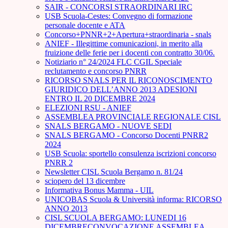
SAIR - CONCORSI STRAORDINARI IRC
USB Scuola-Cestes: Convegno di formazione
personale docente e ATA
Concorso+PNNR+2+Apertura+straordinaria - snals
ANIEF - Illegittime comunicazioni, in merito alla
fruizione delle ferie per i docenti con contratto 30/06.
Notiziario n° 24/2024 FLC CGIL Speciale
reclutamento e concorso PNRR
RICORSO SNALS PER IL RICONOSCIMENTO
GIURIDICO DELL’ANNO 2013 ADESIONI
ENTRO IL 20 DICEMBRE 2024
ELEZIONI RSU - ANIEF
ASSEMBLEA PROVINCIALE REGIONALE CISL
SNALS BERGAMO - NUOVE SEDI
SNALS BERGAMO - Concorso Docenti PNRR2
2024
USB Scuola: sportello consulenza iscrizioni concorso
PNRR 2
Newsletter CISL Scuola Bergamo n. 81/24
sciopero del 13 dicembre
Informativa Bonus Mamma - UIL
UNICOBAS Scuola & Università informa: RICORSO
ANNO 2013
CISL SCUOLA BERGAMO: LUNEDI 16
DICEMBRECONVOCAZIONE ASSEMBLEA