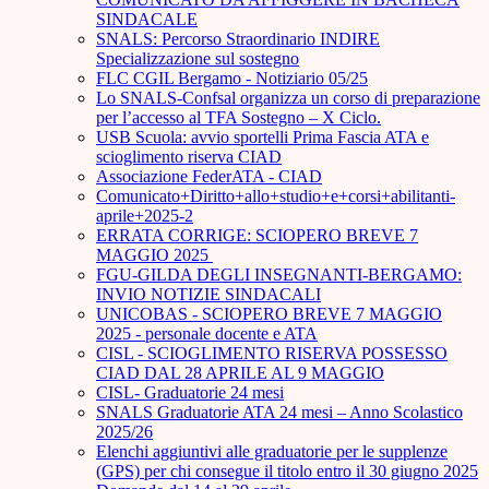
SINDACALE
SNALS: Percorso Straordinario INDIRE
Specializzazione sul sostegno
FLC CGIL Bergamo - Notiziario 05/25
Lo SNALS-Confsal organizza un corso di preparazione
per l’accesso al TFA Sostegno – X Ciclo.
USB Scuola: avvio sportelli Prima Fascia ATA e
scioglimento riserva CIAD
Associazione FederATA - CIAD
Comunicato+Diritto+allo+studio+e+corsi+abilitanti-
aprile+2025-2
ERRATA CORRIGE: SCIOPERO BREVE 7
MAGGIO 2025
FGU-GILDA DEGLI INSEGNANTI-BERGAMO:
INVIO NOTIZIE SINDACALI
UNICOBAS - SCIOPERO BREVE 7 MAGGIO
2025 - personale docente e ATA
CISL - SCIOGLIMENTO RISERVA POSSESSO
CIAD DAL 28 APRILE AL 9 MAGGIO
CISL- Graduatorie 24 mesi
SNALS Graduatorie ATA 24 mesi – Anno Scolastico
2025/26
Elenchi aggiuntivi alle graduatorie per le supplenze
(GPS) per chi consegue il titolo entro il 30 giugno 2025