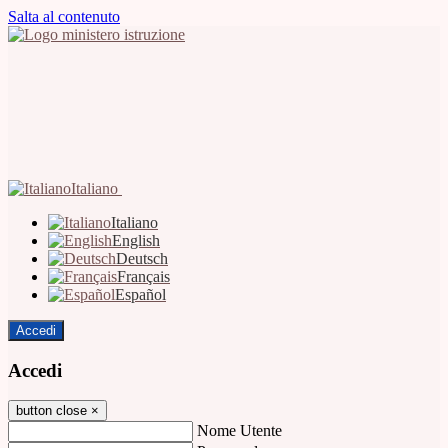
Salta al contenuto
Italiano
Italiano
English
Deutsch
Français
Español
Accedi
Accedi
button close
×
Nome Utente