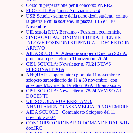
Corso di preparazione per il concorso PNRR2
FLC CGIL Bergamo - Notiziario 21/24
USB Scuola - sempre dalla parte degli studenti, contro
la guerra e chi la sostiene. In piazza il 15 e il 30
Novembre
UIL scuola RUA Bergamo - Posizioni economiche
SINDACATI AUTONOMI FEDERATI FENSIR
:NUOVE POSIZIONI STIPENDIALI DECRETO IN
ARRIVO
AIDA SCUOLA -Adesione sciopero Direttori S.G.A.
proclamato per il giorno 11 novembre 2024
CISL SCUOLA: Newsletter n. 79/24 NEWS
PERSONALE ATA
ANQUAP sciopero intera giornata 11 novembre e
sciopero straordinario da 11 a 30 novembre_ con
adesione Movimento Direttori SGA. Diramazione.
CISL SCUOLA: Newsletter n. 78/24 AVVISO AI
DOCENTI
UIL SCUOLA RUA BERGAMO:
ANNULAMENTO ASSAMBLEA 29 NOVEMBRE
AIDA SCUOLE - Comunicato Sciopero del 11
novembre 2024
CONCORSO ORDINARIO DOMANDE DAL 5/11-
doc.IRC