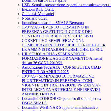
Domande dal 14 al 29 aprile
USB+Scuola+prenotazione+sportello+consulenze+per+
Elezioni RSU CGIL
Come+si+Vota anief
Notiziario 03/25
locandina sindacale - SNALS Bergamo
15/04/2025 - EVENTO FORMATIVO IN
PRESENZA GRATUITO IL CODICE DEI
CONTRATTI PUBBLICI E SUCCESSIVO
CORRETTIVO SEMPLIFICAZIONI,
COMPLICAZIONI E POSSIBILI DEROGHE PER
LE AMMINISTRAZIONI PUBBLICHE: LE SCU
UIL SCUOLA RUA - SEMINARIO DI
FORMAZIONE E AGGIORNAMENTO Ai sensi
dell'art 36 CCNL 2019/21
Associazione FederATA - CONSEGUI LA CIAD
ENTRO IL 30 APRILE 2025
10/04/25 - SEMINARIO DI FORMAZIONE
PLURITEMATICO IN PRESENZA: CCNL
VIGENTE E IN TRATTAZIONE PN 2021/2027
INTELLIGENZA ARTIFICIALE NEI SERVIZI
AMMINISTRATIVI
Locandina CONCORSO percorso di studio per ex
DSGA SNALS
Locandina WEBINAR Supporto amministrativo