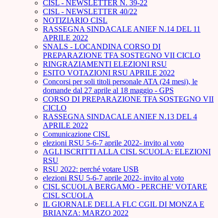
CISL - NEWSLETTER N. 39-22
CISL - NEWSLETTER 40/22
NOTIZIARIO CISL
RASSEGNA SINDACALE ANIEF N.14 DEL 11
APRILE 2022
SNALS - LOCANDINA CORSO DI
PREPARAZIONE TFA SOSTEGNO VII CICLO
RINGRAZIAMENTI ELEZIONI RSU
ESITO VOTAZIONI RSU APRILE 2022
Concorsi per soli titoli personale ATA (24 mesi), le
domande dal 27 aprile al 18 maggio - GPS
CORSO DI PREPARAZIONE TFA SOSTEGNO VII
CICLO
RASSEGNA SINDACALE ANIEF N.13 DEL 4
APRILE 2022
Comunicazione CISL
elezioni RSU 5-6-7 aprile 2022- invito al voto
AGLI ISCRITTI ALLA CISL SCUOLA: ELEZIONI
RSU
RSU 2022: perché votare USB
elezioni RSU 5-6-7 aprile 2022- invito al voto
CISL SCUOLA BERGAMO - PERCHE' VOTARE
CISL SCUOLA
IL GIORNALE DELLA FLC CGIL DI MONZA E
BRIANZA: MARZO 2022