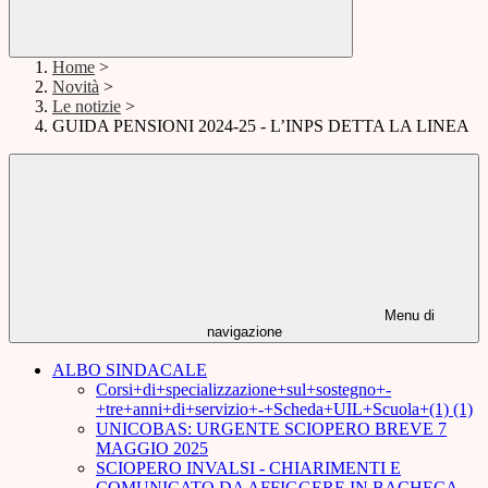
Home
>
Novità
>
Le notizie
>
GUIDA PENSIONI 2024-25 - L’INPS DETTA LA LINEA
Menu di
navigazione
ALBO SINDACALE
Corsi+di+specializzazione+sul+sostegno+-
+tre+anni+di+servizio+-+Scheda+UIL+Scuola+(1) (1)
UNICOBAS: URGENTE SCIOPERO BREVE 7
MAGGIO 2025
SCIOPERO INVALSI - CHIARIMENTI E
COMUNICATO DA AFFIGGERE IN BACHECA