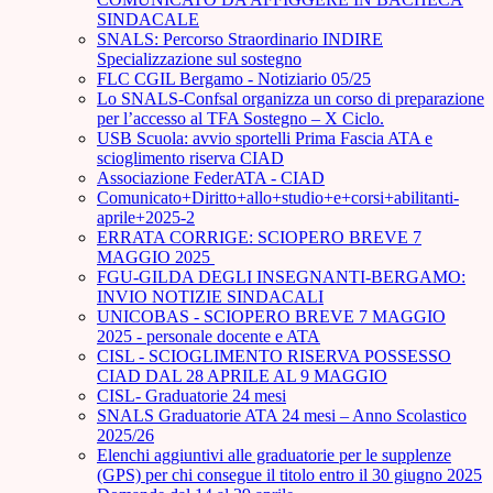
SINDACALE
SNALS: Percorso Straordinario INDIRE
Specializzazione sul sostegno
FLC CGIL Bergamo - Notiziario 05/25
Lo SNALS-Confsal organizza un corso di preparazione
per l’accesso al TFA Sostegno – X Ciclo.
USB Scuola: avvio sportelli Prima Fascia ATA e
scioglimento riserva CIAD
Associazione FederATA - CIAD
Comunicato+Diritto+allo+studio+e+corsi+abilitanti-
aprile+2025-2
ERRATA CORRIGE: SCIOPERO BREVE 7
MAGGIO 2025
FGU-GILDA DEGLI INSEGNANTI-BERGAMO:
INVIO NOTIZIE SINDACALI
UNICOBAS - SCIOPERO BREVE 7 MAGGIO
2025 - personale docente e ATA
CISL - SCIOGLIMENTO RISERVA POSSESSO
CIAD DAL 28 APRILE AL 9 MAGGIO
CISL- Graduatorie 24 mesi
SNALS Graduatorie ATA 24 mesi – Anno Scolastico
2025/26
Elenchi aggiuntivi alle graduatorie per le supplenze
(GPS) per chi consegue il titolo entro il 30 giugno 2025