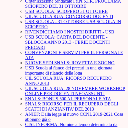
Organizzazione Sindacale Fe.N.S.I.R. PROCLAMA
SCIOPERO DEL 31 OTTOBRE
USB SCUOLA: SCIOPERO 31 OTTOBRE
UIL SCUOLA RUA: CONCORSO DOCENTI
USB SCUOLA - 31 OTTOBRE USB SCUOLA IN
SCIOPERO
RIVENDICHIAMO I NOSTRI DIRITTI - USB
USB SCUOLA: CARTA DEL DOCENTE -
SBLOCCA ANNO 2013 - FERIE DOCENTI
PRECARI
CONVENZIONI E SERVIZI PER IL PERSONALE
ATA
NUOVE SEDI SNALS: ROVETTA E ZOGNO
USB Scuola al fianco dei precari in una giornata
importante di rilancio della lotta
UIL SCUOLA RUA: RICORSO RECUPERO
ANNO 2013
UIL SCUOLA RUA: 28 NOVEMBRE WORKSHOP
ONLINE PER DOCENTI NEOASSUNTI
SNALS: BONUS 500 AL PERSONALE ATA
SNALS: RICORSO PER IL RECUPERO DEGLI
SCATTI DI ANZIANITA’ DEL 2013
ANIEF: Dalla legge al nuovo CCNL 2019-2021 Cosa
abbiamo già o
CISL INFORMA: Nomine a tempo determinato da