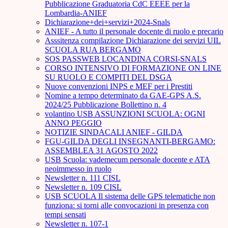
Pubblicazione Graduatoria CdC EEEE per la
Lombardia-ANIEF
Dichiarazione+dei+servizi+2024-Snals
ANIEF - A tutto il personale docente di ruolo e precario
Asssitenza compilazione Dichiarazione dei servizi UIL
SCUOLA RUA BERGAMO
SOS PASSWEB LOCANDINA CORSI-SNALS
CORSO INTENSIVO DI FORMAZIONE ON LINE
SU RUOLO E COMPITI DEL DSGA
Nuove convenzioni INPS e MEF per i Prestiti
Nomine a tempo determinato da GAE-GPS A.S.
2024/25 Pubblicazione Bollettino n. 4
volantino USB ASSUNZIONI SCUOLA: OGNI
ANNO PEGGIO
NOTIZIE SINDACALI ANIEF - GILDA
FGU-GILDA DEGLI INSEGNANTI-BERGAMO:
ASSEMBLEA 31 AGOSTO 2022
USB Scuola: vademecum personale docente e ATA
neoimmesso in ruolo
Newsletter n. 111 CISL
Newsletter n. 109 CISL
USB SCUOLA Il sistema delle GPS telematiche non
funziona: si torni alle convocazioni in presenza con
tempi sensati
Newsletter n. 107-1