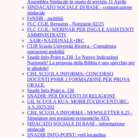
Assemblea Sindacale in orario di servizio 11 Aprile
SINDACATO SOCIALE DI BASE - comunicazione
sindacale
FeNSIR - mobilità
FLC CGIL Bergamo - Notiziario 02/25
FLC CGIL: WEBINAR PER DSGA E ASSISTENTI
AMMINISTRATIV
_SAIR+NAZIONALE+IRC
CUB Scuola Università Ricerca - Consulenza
operazioni mobilità
Snadir Info-Point n.338 Le Nuove Indicazioni
Nazionali? La proposta della Bibbia è uno specchio per
le allodole!
CISL SCUOLA INFORMA: CONCORSO
DOCENTI PNRR 2 FORMAZIONE PER PROVA
ORALE ­
Snadir Info-Point n. 336
SNADIR: PER DOCENTI DI RELIGIONE
UIL SCUOLA RUA: MOBILITA’DOCENTI IRC-
A.S.2025/202
CISL SCUOLA INFORMA - NEWSLETTER 8.25 -
Simulatore test posizioni economiche ATA
SIDACATO SOCIALE DI BASE - informazione
sindacale
SNADIR INFO-POINT: vedi locandina