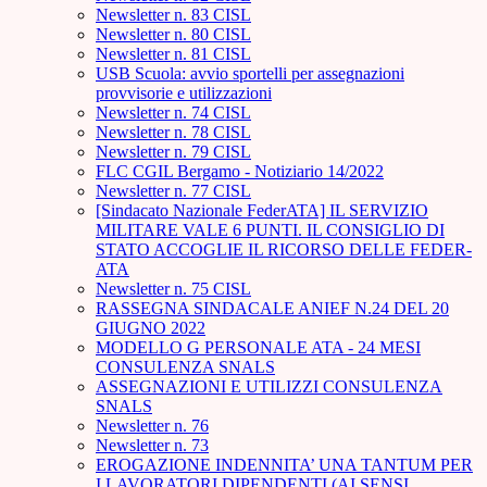
Newsletter n. 83 CISL
Newsletter n. 80 CISL
Newsletter n. 81 CISL
USB Scuola: avvio sportelli per assegnazioni
provvisorie e utilizzazioni
Newsletter n. 74 CISL
Newsletter n. 78 CISL
Newsletter n. 79 CISL
FLC CGIL Bergamo - Notiziario 14/2022
Newsletter n. 77 CISL
[Sindacato Nazionale FederATA] IL SERVIZIO
MILITARE VALE 6 PUNTI. IL CONSIGLIO DI
STATO ACCOGLIE IL RICORSO DELLE FEDER-
ATA
Newsletter n. 75 CISL
RASSEGNA SINDACALE ANIEF N.24 DEL 20
GIUGNO 2022
MODELLO G PERSONALE ATA - 24 MESI
CONSULENZA SNALS
ASSEGNAZIONI E UTILIZZI CONSULENZA
SNALS
Newsletter n. 76
Newsletter n. 73
EROGAZIONE INDENNITA’ UNA TANTUM PER
I LAVORATORI DIPENDENTI (AI SENSI