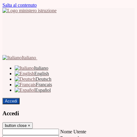
Salta al contenuto
Italiano
Italiano
English
Deutsch
Français
Español
Accedi
Accedi
button close
×
Nome Utente