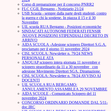
Corso di preparazione per il concorso PNRR2
FLC CGIL Bergamo - Notiziario 21/24
USB Scuola - sempre dalla parte degli studenti, contro
la guerra e chi la sostiene. In piazza il 15 e il 30
Novembre
UIL scuola RUA Bergamo - Posizioni economiche
SINDACATI AUTONOMI FEDERATI FENSIR
:NUOVE POSIZIONI STIPENDIALI DECRETO IN
ARRIVO
AIDA SCUOLA -Adesione sciopero Direttori S.G.A.
proclamato per il giorno 11 novembre 2024
CISL SCUOLA: Newsletter n. 79/24 NEWS
PERSONALE ATA
ANQUAP sciopero intera giornata 11 novembre e
sciopero straordinario da 11 a 30 novembre_ con
adesione Movimento Direttori SGA. Diramazione.
CISL SCUOLA: Newsletter n. 78/24 AVVISO AI
DOCENTI
UIL SCUOLA RUA BERGAMO:
ANNULAMENTO ASSAMBLEA 29 NOVEMBRE
AIDA SCUOLE - Comunicato Sciopero del 11
novembre 2024
CONCORSO ORDINARIO DOMANDE DAL 5/11-
doc.IRC