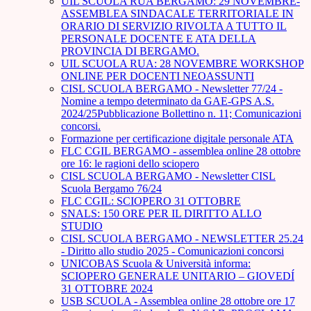
UIL SCUOLA RUA BERGAMO: 29 NOVEMBRE-
ASSEMBLEA SINDACALE TERRITORIALE IN
ORARIO DI SERVIZIO RIVOLTA A TUTTO IL
PERSONALE DOCENTE E ATA DELLA
PROVINCIA DI BERGAMO.
UIL SCUOLA RUA: 28 NOVEMBRE WORKSHOP
ONLINE PER DOCENTI NEOASSUNTI
CISL SCUOLA BERGAMO - Newsletter 77/24 -
Nomine a tempo determinato da GAE-GPS A.S.
2024/25Pubblicazione Bollettino n. 11; Comunicazioni
concorsi.
Formazione per certificazione digitale personale ATA
FLC CGIL BERGAMO - assemblea online 28 ottobre
ore 16: le ragioni dello sciopero
CISL SCUOLA BERGAMO - Newsletter CISL
Scuola Bergamo 76/24
FLC CGIL: SCIOPERO 31 OTTOBRE
SNALS: 150 ORE PER IL DIRITTO ALLO
STUDIO
CISL SCUOLA BERGAMO - NEWSLETTER 25.24
- Diritto allo studio 2025 - Comunicazioni concorsi
UNICOBAS Scuola & Università informa:
SCIOPERO GENERALE UNITARIO – GIOVEDÍ
31 OTTOBRE 2024
USB SCUOLA - Assemblea online 28 ottobre ore 17