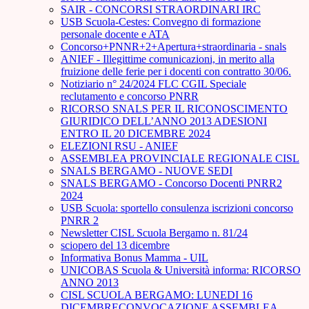
SAIR - CONCORSI STRAORDINARI IRC
USB Scuola-Cestes: Convegno di formazione
personale docente e ATA
Concorso+PNNR+2+Apertura+straordinaria - snals
ANIEF - Illegittime comunicazioni, in merito alla
fruizione delle ferie per i docenti con contratto 30/06.
Notiziario n° 24/2024 FLC CGIL Speciale
reclutamento e concorso PNRR
RICORSO SNALS PER IL RICONOSCIMENTO
GIURIDICO DELL’ANNO 2013 ADESIONI
ENTRO IL 20 DICEMBRE 2024
ELEZIONI RSU - ANIEF
ASSEMBLEA PROVINCIALE REGIONALE CISL
SNALS BERGAMO - NUOVE SEDI
SNALS BERGAMO - Concorso Docenti PNRR2
2024
USB Scuola: sportello consulenza iscrizioni concorso
PNRR 2
Newsletter CISL Scuola Bergamo n. 81/24
sciopero del 13 dicembre
Informativa Bonus Mamma - UIL
UNICOBAS Scuola & Università informa: RICORSO
ANNO 2013
CISL SCUOLA BERGAMO: LUNEDI 16
DICEMBRECONVOCAZIONE ASSEMBLEA