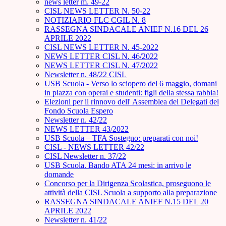
news letter m. 49-22
CISL NEWS LETTER N. 50-22
NOTIZIARIO FLC CGIL N. 8
RASSEGNA SINDACALE ANIEF N.16 DEL 26
APRILE 2022
CISL NEWS LETTER N. 45-2022
NEWS LETTER CISL N. 46/2022
NEWS LETTER CISL N. 47/2022
Newsletter n. 48/22 CISL
USB Scuola - Verso lo sciopero del 6 maggio, domani
in piazza con operai e studenti: figli della stessa rabbia!
Elezioni per il rinnovo dell' Assemblea dei Delegati del
Fondo Scuola Espero
Newsletter n. 42/22
NEWS LETTER 43/2022
USB Scuola – TFA Sostegno: preparati con noi!
CISL - NEWS LETTER 42/22
CISL Newsletter n. 37/22
USB Scuola. Bando ATA 24 mesi: in arrivo le
domande
Concorso per la Dirigenza Scolastica, proseguono le
attività della CISL Scuola a supporto alla preparazione
RASSEGNA SINDACALE ANIEF N.15 DEL 20
APRILE 2022
Newsletter n. 41/22