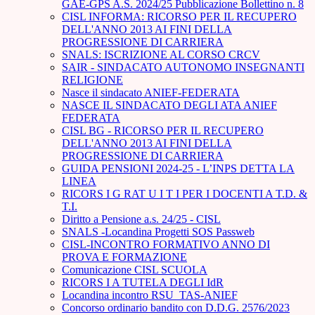
GAE-GPS A.S. 2024/25 Pubblicazione Bollettino n. 8
CISL INFORMA: RICORSO PER IL RECUPERO
DELL'ANNO 2013 AI FINI DELLA
PROGRESSIONE DI CARRIERA
SNALS: ISCRIZIONE AL CORSO CRCV
SAIR - SINDACATO AUTONOMO INSEGNANTI
RELIGIONE
Nasce il sindacato ANIEF-FEDERATA
NASCE IL SINDACATO DEGLI ATA ANIEF
FEDERATA
CISL BG - RICORSO PER IL RECUPERO
DELL'ANNO 2013 AI FINI DELLA
PROGRESSIONE DI CARRIERA
GUIDA PENSIONI 2024-25 - L’INPS DETTA LA
LINEA
RICORS I G RAT U I T I PER I DOCENTI A T.D. &
T.I.
Diritto a Pensione a.s. 24/25 - CISL
SNALS -Locandina Progetti SOS Passweb
CISL-INCONTRO FORMATIVO ANNO DI
PROVA E FORMAZIONE
Comunicazione CISL SCUOLA
RICORS I A TUTELA DEGLI IdR
Locandina incontro RSU_TAS-ANIEF
Concorso ordinario bandito con D.D.G. 2576/2023