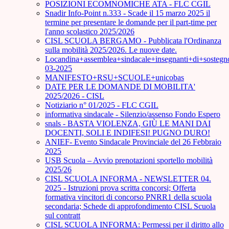
POSIZIONI ECOMNOMICHE ATA - FLC CGIL
Snadir Info-Point n.333 - Scade il 15 marzo 2025 il
termine per presentare le domande per il part-time per
l'anno scolastico 2025/2026
CISL SCUOLA BERGAMO - Pubblicata l'Ordinanza
sulla mobilità 2025/2026. Le nuove date.
Locandina+assemblea+sindacale+insegnanti+di+sostegn
03-2025
MANIFESTO+RSU+SCUOLE+unicobas
DATE PER LE DOMANDE DI MOBILITA'
2025/2026 - CISL
Notiziario n° 01/2025 - FLC CGIL
informativa sindacale - Silenzio/assenso Fondo Espero
snals - BASTA VIOLENZA, GIÙ LE MANI DAI
DOCENTI, SOLI E INDIFESI! PUGNO DURO!
ANIEF- Evento Sindacale Provinciale del 26 Febbraio
2025
USB Scuola – Avvio prenotazioni sportello mobilità
2025/26
CISL SCUOLA INFORMA - NEWSLETTER 04.
2025 - Istruzioni prova scritta concorsi; Offerta
formativa vincitori di concorso PNRR1 della scuola
secondaria; Schede di approfondimento CISL Scuola
sul contratt
CISL SCUOLA INFORMA: Permessi per il diritto allo