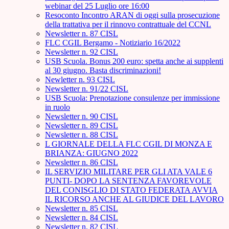
webinar del 25 Luglio ore 16:00
Resoconto Incontro ARAN di oggi sulla prosecuzione
della trattativa per il rinnovo contrattuale del CCNL
Newsletter n. 87 CISL
FLC CGIL Bergamo - Notiziario 16/2022
Newsletter n. 92 CISL
USB Scuola. Bonus 200 euro: spetta anche ai supplenti
al 30 giugno. Basta discriminazioni!
Newletter n. 93 CISL
Newsletter n. 91/22 CISL
USB Scuola: Prenotazione consulenze per immissione
in ruolo
Newsletter n. 90 CISL
Newsletter n. 89 CISL
Newsletter n. 88 CISL
L GIORNALE DELLA FLC CGIL DI MONZA E
BRIANZA: GIUGNO 2022
Newsletter n. 86 CISL
IL SERVIZIO MILITARE PER GLI ATA VALE 6
PUNTI- DOPO LA SENTENZA FAVOREVOLE
DEL CONISGLIO DI STATO FEDERATA AVVIA
IL RICORSO ANCHE AL GIUDICE DEL LAVORO
Newsletter n. 85 CISL
Newsletter n. 84 CISL
Newsletter n. 82 CISL