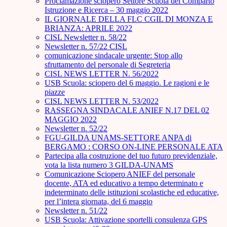
Proclamazione sciopero Settore Scuola del Comparto
Istruzione e Ricerca – 30 maggio 2022
IL GIORNALE DELLA FLC CGIL DI MONZA E
BRIANZA: APRILE 2022
CISL Newsletter n. 58/22
Newsletter n. 57/22 CISL
comunicazione sindacale urgente: Stop allo
sfruttamento del personale di Segreteria
CISL NEWS LETTER N. 56/2022
USB Scuola: sciopero del 6 maggio. Le ragioni e le
piazze
CISL NEWS LETTER N. 53/2022
RASSEGNA SINDACALE ANIEF N.17 DEL 02
MAGGIO 2022
Newsletter n. 52/22
FGU-GILDA UNAMS-SETTORE ANPA di
BERGAMO : CORSO ON-LINE PERSONALE ATA
Partecipa alla costruzione del tuo futuro previdenziale,
vota la lista numero 3 GILDA-UNAMS
Comunicazione Sciopero ANIEF del personale
docente, ATA ed educativo a tempo determinato e
indeterminato delle istituzioni scolastiche ed educative,
per l’intera giornata, del 6 maggio
Newsletter n. 51/22
USB Scuola: Attivazione sportelli consulenza GPS