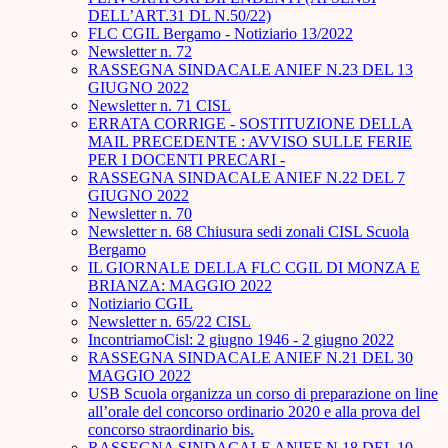
DELL’ART.31 DL N.50/22)
FLC CGIL Bergamo - Notiziario 13/2022
Newsletter n. 72
RASSEGNA SINDACALE ANIEF N.23 DEL 13
GIUGNO 2022
Newsletter n. 71 CISL
ERRATA CORRIGE - SOSTITUZIONE DELLA
MAIL PRECEDENTE : AVVISO SULLE FERIE
PER I DOCENTI PRECARI -
RASSEGNA SINDACALE ANIEF N.22 DEL 7
GIUGNO 2022
Newsletter n. 70
Newsletter n. 68 Chiusura sedi zonali CISL Scuola
Bergamo
IL GIORNALE DELLA FLC CGIL DI MONZA E
BRIANZA: MAGGIO 2022
Notiziario CGIL
Newsletter n. 65/22 CISL
IncontriamoCisl: 2 giugno 1946 - 2 giugno 2022
RASSEGNA SINDACALE ANIEF N.21 DEL 30
MAGGIO 2022
USB Scuola organizza un corso di preparazione on line
all’orale del concorso ordinario 2020 e alla prova del
concorso straordinario bis.
RASSEGNA SINDACALE ANIEF N.18 DEL 10