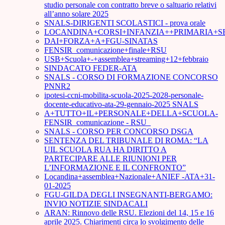
studio personale con contratto breve o saltuario relativi
all’anno solare 2025
SNALS-DIRIGENTI SCOLASTICI - prova orale
LOCANDINA+CORSI+INFANZIA++PRIMARIA+S
DAI+FORZA+A+FGU-SINATAS
FENSIR_comunicazione+finale+RSU
USB+Scuola+-+assemblea+streaming+12+febbraio
SINDACATO FEDER-ATA
SNALS - CORSO DI FORMAZIONE CONCORSO
PNNR2
ipotesi-ccni-mobilita-scuola-2025-2028-personale-
docente-educativo-ata-29-gennaio-2025 SNALS
A+TUTTO+IL+PERSONALE+DELLA+SCUOLA-
FENSIR_comunicazione - RSU_
SNALS - CORSO PER CONCORSO DSGA
SENTENZA DEL TRIBUNALE DI ROMA: “LA
UIL SCUOLA RUA HA DIRITTO A
PARTECIPARE ALLE RIUNIONI PER
L’INFORMAZIONE E IL CONFRONTO”
Locandina+assemblea+Nazionale+ANIEF -ATA+31-
01-2025
FGU-GILDA DEGLI INSEGNANTI-BERGAMO:
INVIO NOTIZIE SINDACALI
ARAN: Rinnovo delle RSU. Elezioni del 14, 15 e 16
aprile 2025. Chiarimenti circa lo svolgimento delle