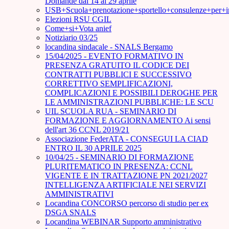
Domande dal 14 al 29 aprile
USB+Scuola+prenotazione+sportello+consulenze+per+
Elezioni RSU CGIL
Come+si+Vota anief
Notiziario 03/25
locandina sindacale - SNALS Bergamo
15/04/2025 - EVENTO FORMATIVO IN
PRESENZA GRATUITO IL CODICE DEI
CONTRATTI PUBBLICI E SUCCESSIVO
CORRETTIVO SEMPLIFICAZIONI,
COMPLICAZIONI E POSSIBILI DEROGHE PER
LE AMMINISTRAZIONI PUBBLICHE: LE SCU
UIL SCUOLA RUA - SEMINARIO DI
FORMAZIONE E AGGIORNAMENTO Ai sensi
dell'art 36 CCNL 2019/21
Associazione FederATA - CONSEGUI LA CIAD
ENTRO IL 30 APRILE 2025
10/04/25 - SEMINARIO DI FORMAZIONE
PLURITEMATICO IN PRESENZA: CCNL
VIGENTE E IN TRATTAZIONE PN 2021/2027
INTELLIGENZA ARTIFICIALE NEI SERVIZI
AMMINISTRATIVI
Locandina CONCORSO percorso di studio per ex
DSGA SNALS
Locandina WEBINAR Supporto amministrativo