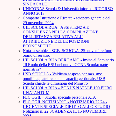
SINDACALE
UNICOBAS Scuola & Università informa: RICORSO
ANNO 2013
Comparto Istruzione e Ricerca - sciopero generale del
29 novembre 2024
UIL SCUOLA RUA - ASSISTENZA E
CONSULENZA NELLA COMPILAZIONE
DELL’ISTANZA RELATIVA ALL’
ATTRIBUZIONE DELLE POSIZIONI
ECONOMICHE
Nota_assemblea_SGB_SCUOLA_25_novembre fuori
orario di servizio
UIL SCUOLA RUA BERGAMO - Invito al Seminario
“Il Ruolo della RSU nel nuovo CCNL Scuola: parte
normativa”
USB SCUOLA - Valditara sospeso per razzismo,
omofobia, patriarcato e incapacità gestionale. USB
Scuola chiede le dimissioni del Ministro
UIL SCUOLA RUA - BONUS NATALE 100 EURO
UNATANTUM
FLC CGIL - Scuola, speciale personale ATA
FLC CGIL NOTIZIARIO - NOTIZIARIO 22/24 -
URGENTE SPECIALE DIRITTO ALLO STUDIO
Notiziario n. 22 SCADENZA IL 15 NOVEMBRE
2024