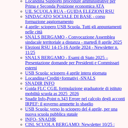
Locandina Supporto procedure amministrative per
Prima e Seconda Posizione economica ATA
UIL SCUOLA RUA - GUIDA ELEZIONI RSU
SINDACATO SOCIALE DI BASE - corso
formazione aggiornamento
4 aprile: sciopero USB Scuola. Tutti gli appuntamenti
nelle città
SNALS BERGAMO - Convocazione Assemblea
sindacale territoriale a distanza - martedì 8 aprile 2025
Elezioni RSU 14-15-16 Aprile 2024 - Newsletter n.
11/25
SNALS BERGAMO - Esami di Stato 2025 –
Presentazione domande per Presidenti e Commissari
esterni
USB Scuola: sciopero 4 aprile intera giornata
Locandina+Crediti+formativi -SNALS
SNADIR INFO
Guida FLC CGIL formulazione graduatorie di istituto
mobilità scuola as 2025_2026
Snadir Info-Point n.343 Errore nel calcolo degli acconti
IRPEF: il governo ammette lo sbaglio
USB Scuola: verso lo sciopero del 4 aprile, per una
nuova scuola pubblica statale
INFO- SNADIR
CISL SCUOLA BERGAMO: Newsletter 10/25 :