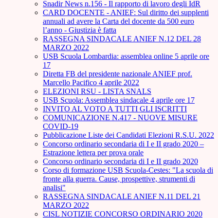
Snadir News n.156 - Il rapporto di lavoro degli IdR
CARD DOCENTE - ANIEF: Sul diritto dei supplenti
annuali ad avere la Carta del docente da 500 euro
l’anno - Giustizia è fatta
RASSEGNA SINDACALE ANIEF N.12 DEL 28
MARZO 2022
USB Scuola Lombardia: assemblea online 5 aprile ore
17
Diretta FB del presidente nazionale ANIEF prof.
Marcello Pacifico 4 aprile 2022
ELEZIONI RSU - LISTA SNALS
USB Scuola: Assemblea sindacale 4 aprile ore 17
INVITO AL VOTO A TUTTI GLI ISCRITTI
COMUNICAZIONE N.417 - NUOVE MISURE
COVID-19
Pubblicazione Liste dei Candidati Elezioni R.S.U. 2022
Concorso ordinario secondaria di I e II grado 2020 –
Estrazione lettera per prova orale
Concorso ordinario secondaria di I e II grado 2020
Corso di formazione USB Scuola-Cestes: "La scuola di
fronte alla guerra. Cause, prospettive, strumenti di
analisi"
RASSEGNA SINDACALE ANIEF N.11 DEL 21
MARZO 2022
CISL NOTIZIE CONCORSO ORDINARIO 2020