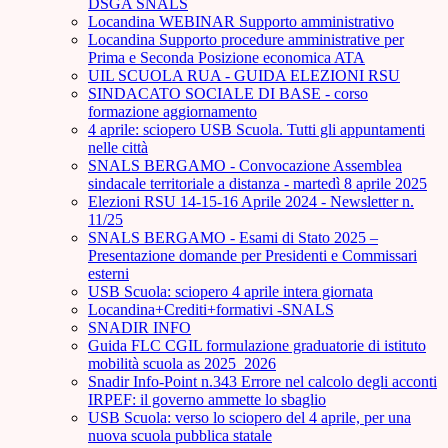
DSGA SNALS
Locandina WEBINAR Supporto amministrativo
Locandina Supporto procedure amministrative per
Prima e Seconda Posizione economica ATA
UIL SCUOLA RUA - GUIDA ELEZIONI RSU
SINDACATO SOCIALE DI BASE - corso
formazione aggiornamento
4 aprile: sciopero USB Scuola. Tutti gli appuntamenti
nelle città
SNALS BERGAMO - Convocazione Assemblea
sindacale territoriale a distanza - martedì 8 aprile 2025
Elezioni RSU 14-15-16 Aprile 2024 - Newsletter n.
11/25
SNALS BERGAMO - Esami di Stato 2025 –
Presentazione domande per Presidenti e Commissari
esterni
USB Scuola: sciopero 4 aprile intera giornata
Locandina+Crediti+formativi -SNALS
SNADIR INFO
Guida FLC CGIL formulazione graduatorie di istituto
mobilità scuola as 2025_2026
Snadir Info-Point n.343 Errore nel calcolo degli acconti
IRPEF: il governo ammette lo sbaglio
USB Scuola: verso lo sciopero del 4 aprile, per una
nuova scuola pubblica statale