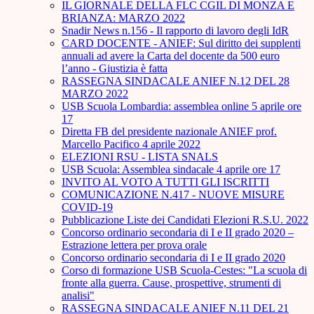
IL GIORNALE DELLA FLC CGIL DI MONZA E
BRIANZA: MARZO 2022
Snadir News n.156 - Il rapporto di lavoro degli IdR
CARD DOCENTE - ANIEF: Sul diritto dei supplenti
annuali ad avere la Carta del docente da 500 euro
l’anno - Giustizia è fatta
RASSEGNA SINDACALE ANIEF N.12 DEL 28
MARZO 2022
USB Scuola Lombardia: assemblea online 5 aprile ore
17
Diretta FB del presidente nazionale ANIEF prof.
Marcello Pacifico 4 aprile 2022
ELEZIONI RSU - LISTA SNALS
USB Scuola: Assemblea sindacale 4 aprile ore 17
INVITO AL VOTO A TUTTI GLI ISCRITTI
COMUNICAZIONE N.417 - NUOVE MISURE
COVID-19
Pubblicazione Liste dei Candidati Elezioni R.S.U. 2022
Concorso ordinario secondaria di I e II grado 2020 –
Estrazione lettera per prova orale
Concorso ordinario secondaria di I e II grado 2020
Corso di formazione USB Scuola-Cestes: "La scuola di
fronte alla guerra. Cause, prospettive, strumenti di
analisi"
RASSEGNA SINDACALE ANIEF N.11 DEL 21