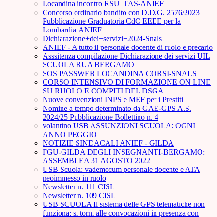
Locandina incontro RSU_TAS-ANIEF
Concorso ordinario bandito con D.D.G. 2576/2023
Pubblicazione Graduatoria CdC EEEE per la
Lombardia-ANIEF
Dichiarazione+dei+servizi+2024-Snals
ANIEF - A tutto il personale docente di ruolo e precario
Asssitenza compilazione Dichiarazione dei servizi UIL
SCUOLA RUA BERGAMO
SOS PASSWEB LOCANDINA CORSI-SNALS
CORSO INTENSIVO DI FORMAZIONE ON LINE
SU RUOLO E COMPITI DEL DSGA
Nuove convenzioni INPS e MEF per i Prestiti
Nomine a tempo determinato da GAE-GPS A.S.
2024/25 Pubblicazione Bollettino n. 4
volantino USB ASSUNZIONI SCUOLA: OGNI
ANNO PEGGIO
NOTIZIE SINDACALI ANIEF - GILDA
FGU-GILDA DEGLI INSEGNANTI-BERGAMO:
ASSEMBLEA 31 AGOSTO 2022
USB Scuola: vademecum personale docente e ATA
neoimmesso in ruolo
Newsletter n. 111 CISL
Newsletter n. 109 CISL
USB SCUOLA Il sistema delle GPS telematiche non
funziona: si torni alle convocazioni in presenza con