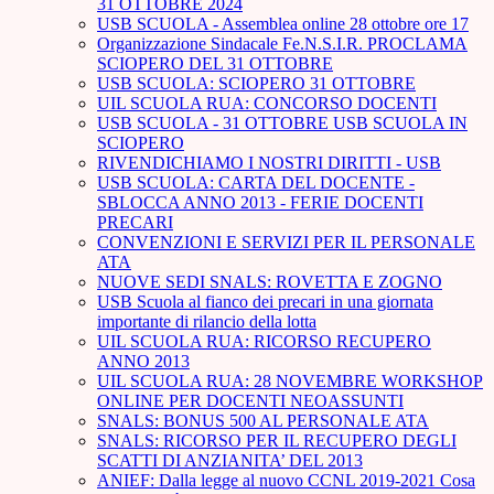
31 OTTOBRE 2024
USB SCUOLA - Assemblea online 28 ottobre ore 17
Organizzazione Sindacale Fe.N.S.I.R. PROCLAMA
SCIOPERO DEL 31 OTTOBRE
USB SCUOLA: SCIOPERO 31 OTTOBRE
UIL SCUOLA RUA: CONCORSO DOCENTI
USB SCUOLA - 31 OTTOBRE USB SCUOLA IN
SCIOPERO
RIVENDICHIAMO I NOSTRI DIRITTI - USB
USB SCUOLA: CARTA DEL DOCENTE -
SBLOCCA ANNO 2013 - FERIE DOCENTI
PRECARI
CONVENZIONI E SERVIZI PER IL PERSONALE
ATA
NUOVE SEDI SNALS: ROVETTA E ZOGNO
USB Scuola al fianco dei precari in una giornata
importante di rilancio della lotta
UIL SCUOLA RUA: RICORSO RECUPERO
ANNO 2013
UIL SCUOLA RUA: 28 NOVEMBRE WORKSHOP
ONLINE PER DOCENTI NEOASSUNTI
SNALS: BONUS 500 AL PERSONALE ATA
SNALS: RICORSO PER IL RECUPERO DEGLI
SCATTI DI ANZIANITA’ DEL 2013
ANIEF: Dalla legge al nuovo CCNL 2019-2021 Cosa