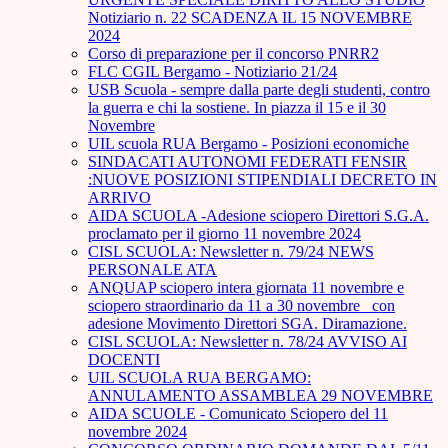
Notiziario n. 22 SCADENZA IL 15 NOVEMBRE
2024
Corso di preparazione per il concorso PNRR2
FLC CGIL Bergamo - Notiziario 21/24
USB Scuola - sempre dalla parte degli studenti, contro
la guerra e chi la sostiene. In piazza il 15 e il 30
Novembre
UIL scuola RUA Bergamo - Posizioni economiche
SINDACATI AUTONOMI FEDERATI FENSIR
:NUOVE POSIZIONI STIPENDIALI DECRETO IN
ARRIVO
AIDA SCUOLA -Adesione sciopero Direttori S.G.A.
proclamato per il giorno 11 novembre 2024
CISL SCUOLA: Newsletter n. 79/24 NEWS
PERSONALE ATA
ANQUAP sciopero intera giornata 11 novembre e
sciopero straordinario da 11 a 30 novembre_ con
adesione Movimento Direttori SGA. Diramazione.
CISL SCUOLA: Newsletter n. 78/24 AVVISO AI
DOCENTI
UIL SCUOLA RUA BERGAMO:
ANNULAMENTO ASSAMBLEA 29 NOVEMBRE
AIDA SCUOLE - Comunicato Sciopero del 11
novembre 2024