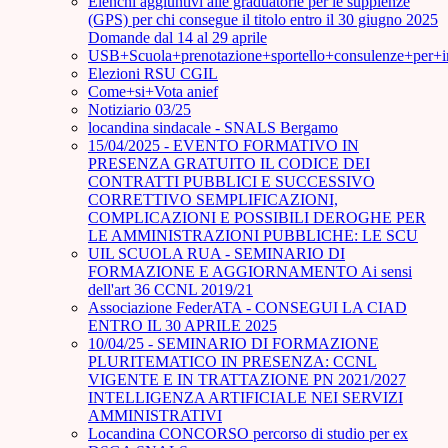
Elenchi aggiuntivi alle graduatorie per le supplenze
(GPS) per chi consegue il titolo entro il 30 giugno 2025
Domande dal 14 al 29 aprile
USB+Scuola+prenotazione+sportello+consulenze+per+
Elezioni RSU CGIL
Come+si+Vota anief
Notiziario 03/25
locandina sindacale - SNALS Bergamo
15/04/2025 - EVENTO FORMATIVO IN
PRESENZA GRATUITO IL CODICE DEI
CONTRATTI PUBBLICI E SUCCESSIVO
CORRETTIVO SEMPLIFICAZIONI,
COMPLICAZIONI E POSSIBILI DEROGHE PER
LE AMMINISTRAZIONI PUBBLICHE: LE SCU
UIL SCUOLA RUA - SEMINARIO DI
FORMAZIONE E AGGIORNAMENTO Ai sensi
dell'art 36 CCNL 2019/21
Associazione FederATA - CONSEGUI LA CIAD
ENTRO IL 30 APRILE 2025
10/04/25 - SEMINARIO DI FORMAZIONE
PLURITEMATICO IN PRESENZA: CCNL
VIGENTE E IN TRATTAZIONE PN 2021/2027
INTELLIGENZA ARTIFICIALE NEI SERVIZI
AMMINISTRATIVI
Locandina CONCORSO percorso di studio per ex