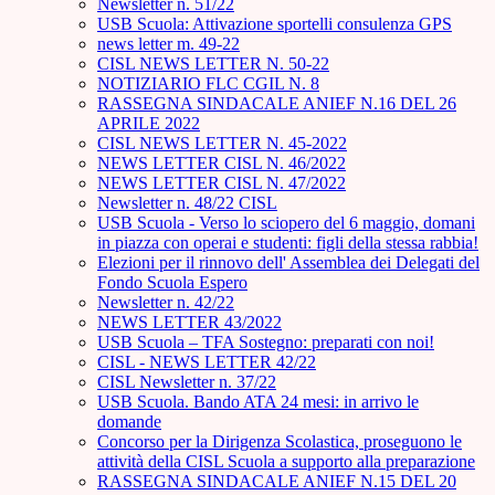
Newsletter n. 51/22
USB Scuola: Attivazione sportelli consulenza GPS
news letter m. 49-22
CISL NEWS LETTER N. 50-22
NOTIZIARIO FLC CGIL N. 8
RASSEGNA SINDACALE ANIEF N.16 DEL 26
APRILE 2022
CISL NEWS LETTER N. 45-2022
NEWS LETTER CISL N. 46/2022
NEWS LETTER CISL N. 47/2022
Newsletter n. 48/22 CISL
USB Scuola - Verso lo sciopero del 6 maggio, domani
in piazza con operai e studenti: figli della stessa rabbia!
Elezioni per il rinnovo dell' Assemblea dei Delegati del
Fondo Scuola Espero
Newsletter n. 42/22
NEWS LETTER 43/2022
USB Scuola – TFA Sostegno: preparati con noi!
CISL - NEWS LETTER 42/22
CISL Newsletter n. 37/22
USB Scuola. Bando ATA 24 mesi: in arrivo le
domande
Concorso per la Dirigenza Scolastica, proseguono le
attività della CISL Scuola a supporto alla preparazione
RASSEGNA SINDACALE ANIEF N.15 DEL 20