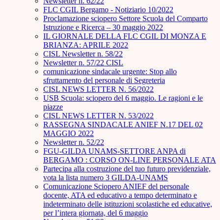
Newsletter n. 62/22
FLC CGIL Bergamo - Notiziario 10/2022
Proclamazione sciopero Settore Scuola del Comparto
Istruzione e Ricerca – 30 maggio 2022
IL GIORNALE DELLA FLC CGIL DI MONZA E
BRIANZA: APRILE 2022
CISL Newsletter n. 58/22
Newsletter n. 57/22 CISL
comunicazione sindacale urgente: Stop allo
sfruttamento del personale di Segreteria
CISL NEWS LETTER N. 56/2022
USB Scuola: sciopero del 6 maggio. Le ragioni e le
piazze
CISL NEWS LETTER N. 53/2022
RASSEGNA SINDACALE ANIEF N.17 DEL 02
MAGGIO 2022
Newsletter n. 52/22
FGU-GILDA UNAMS-SETTORE ANPA di
BERGAMO : CORSO ON-LINE PERSONALE ATA
Partecipa alla costruzione del tuo futuro previdenziale,
vota la lista numero 3 GILDA-UNAMS
Comunicazione Sciopero ANIEF del personale
docente, ATA ed educativo a tempo determinato e
indeterminato delle istituzioni scolastiche ed educative,
per l’intera giornata, del 6 maggio