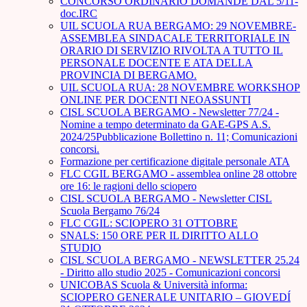
CONCORSO ORDINARIO DOMANDE DAL 5/11-
doc.IRC
UIL SCUOLA RUA BERGAMO: 29 NOVEMBRE-
ASSEMBLEA SINDACALE TERRITORIALE IN
ORARIO DI SERVIZIO RIVOLTA A TUTTO IL
PERSONALE DOCENTE E ATA DELLA
PROVINCIA DI BERGAMO.
UIL SCUOLA RUA: 28 NOVEMBRE WORKSHOP
ONLINE PER DOCENTI NEOASSUNTI
CISL SCUOLA BERGAMO - Newsletter 77/24 -
Nomine a tempo determinato da GAE-GPS A.S.
2024/25Pubblicazione Bollettino n. 11; Comunicazioni
concorsi.
Formazione per certificazione digitale personale ATA
FLC CGIL BERGAMO - assemblea online 28 ottobre
ore 16: le ragioni dello sciopero
CISL SCUOLA BERGAMO - Newsletter CISL
Scuola Bergamo 76/24
FLC CGIL: SCIOPERO 31 OTTOBRE
SNALS: 150 ORE PER IL DIRITTO ALLO
STUDIO
CISL SCUOLA BERGAMO - NEWSLETTER 25.24
- Diritto allo studio 2025 - Comunicazioni concorsi
UNICOBAS Scuola & Università informa:
SCIOPERO GENERALE UNITARIO – GIOVEDÍ