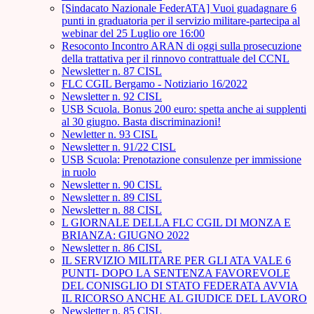
[Sindacato Nazionale FederATA] Vuoi guadagnare 6
punti in graduatoria per il servizio militare-partecipa al
webinar del 25 Luglio ore 16:00
Resoconto Incontro ARAN di oggi sulla prosecuzione
della trattativa per il rinnovo contrattuale del CCNL
Newsletter n. 87 CISL
FLC CGIL Bergamo - Notiziario 16/2022
Newsletter n. 92 CISL
USB Scuola. Bonus 200 euro: spetta anche ai supplenti
al 30 giugno. Basta discriminazioni!
Newletter n. 93 CISL
Newsletter n. 91/22 CISL
USB Scuola: Prenotazione consulenze per immissione
in ruolo
Newsletter n. 90 CISL
Newsletter n. 89 CISL
Newsletter n. 88 CISL
L GIORNALE DELLA FLC CGIL DI MONZA E
BRIANZA: GIUGNO 2022
Newsletter n. 86 CISL
IL SERVIZIO MILITARE PER GLI ATA VALE 6
PUNTI- DOPO LA SENTENZA FAVOREVOLE
DEL CONISGLIO DI STATO FEDERATA AVVIA
IL RICORSO ANCHE AL GIUDICE DEL LAVORO
Newsletter n. 85 CISL