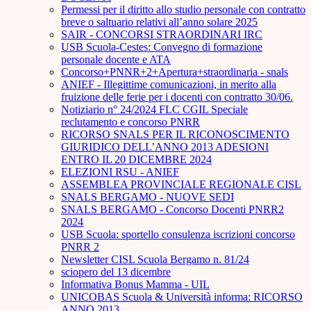
Permessi per il diritto allo studio personale con contratto
breve o saltuario relativi all’anno solare 2025
SAIR - CONCORSI STRAORDINARI IRC
USB Scuola-Cestes: Convegno di formazione
personale docente e ATA
Concorso+PNNR+2+Apertura+straordinaria - snals
ANIEF - Illegittime comunicazioni, in merito alla
fruizione delle ferie per i docenti con contratto 30/06.
Notiziario n° 24/2024 FLC CGIL Speciale
reclutamento e concorso PNRR
RICORSO SNALS PER IL RICONOSCIMENTO
GIURIDICO DELL’ANNO 2013 ADESIONI
ENTRO IL 20 DICEMBRE 2024
ELEZIONI RSU - ANIEF
ASSEMBLEA PROVINCIALE REGIONALE CISL
SNALS BERGAMO - NUOVE SEDI
SNALS BERGAMO - Concorso Docenti PNRR2
2024
USB Scuola: sportello consulenza iscrizioni concorso
PNRR 2
Newsletter CISL Scuola Bergamo n. 81/24
sciopero del 13 dicembre
Informativa Bonus Mamma - UIL
UNICOBAS Scuola & Università informa: RICORSO
ANNO 2013