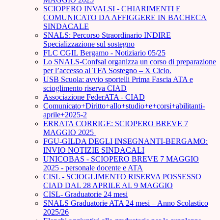
SCIOPERO INVALSI - CHIARIMENTI E
COMUNICATO DA AFFIGGERE IN BACHECA
SINDACALE
SNALS: Percorso Straordinario INDIRE
Specializzazione sul sostegno
FLC CGIL Bergamo - Notiziario 05/25
Lo SNALS-Confsal organizza un corso di preparazione
per l’accesso al TFA Sostegno – X Ciclo.
USB Scuola: avvio sportelli Prima Fascia ATA e
scioglimento riserva CIAD
Associazione FederATA - CIAD
Comunicato+Diritto+allo+studio+e+corsi+abilitanti-
aprile+2025-2
ERRATA CORRIGE: SCIOPERO BREVE 7
MAGGIO 2025
FGU-GILDA DEGLI INSEGNANTI-BERGAMO:
INVIO NOTIZIE SINDACALI
UNICOBAS - SCIOPERO BREVE 7 MAGGIO
2025 - personale docente e ATA
CISL - SCIOGLIMENTO RISERVA POSSESSO
CIAD DAL 28 APRILE AL 9 MAGGIO
CISL- Graduatorie 24 mesi
SNALS Graduatorie ATA 24 mesi – Anno Scolastico
2025/26