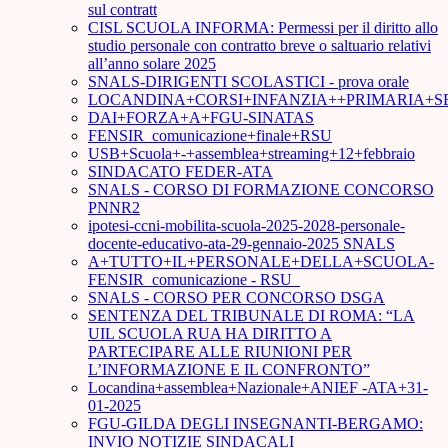
sul contratt
CISL SCUOLA INFORMA: Permessi per il diritto allo
studio personale con contratto breve o saltuario relativi
all’anno solare 2025
SNALS-DIRIGENTI SCOLASTICI - prova orale
LOCANDINA+CORSI+INFANZIA++PRIMARIA+S
DAI+FORZA+A+FGU-SINATAS
FENSIR_comunicazione+finale+RSU
USB+Scuola+-+assemblea+streaming+12+febbraio
SINDACATO FEDER-ATA
SNALS - CORSO DI FORMAZIONE CONCORSO
PNNR2
ipotesi-ccni-mobilita-scuola-2025-2028-personale-
docente-educativo-ata-29-gennaio-2025 SNALS
A+TUTTO+IL+PERSONALE+DELLA+SCUOLA-
FENSIR_comunicazione - RSU_
SNALS - CORSO PER CONCORSO DSGA
SENTENZA DEL TRIBUNALE DI ROMA: “LA
UIL SCUOLA RUA HA DIRITTO A
PARTECIPARE ALLE RIUNIONI PER
L’INFORMAZIONE E IL CONFRONTO”
Locandina+assemblea+Nazionale+ANIEF -ATA+31-
01-2025
FGU-GILDA DEGLI INSEGNANTI-BERGAMO:
INVIO NOTIZIE SINDACALI