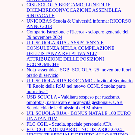
CISL SCUOLA BERGAMO: LUNEDI 16
DICEMBRECONVOCAZIONE ASSEMBLEA
SINDACALE
UNICOBAS Scuola & Università informa: RICORSO
ANNO 2013
Comparto Istruzione e Ricerca - sciopero generale del
29 novembre 2024
UIL SCUOLA RUA - ASSISTENZA E
CONSULENZA NELLA COMPILAZIONE
DELL’ISTANZA RELATIVA ALL’
ATTRIBUZIONE DELLE POSIZIONI
ECONOMICHE
Nota_assemblea_SGB_SCUOLA_25_novembre fuori
orario di servizio
UIL SCUOLA RUA BERGAMO - Invito al Seminario
“Il Ruolo della RSU nel nuovo CCNL Scuola: parte
normativa”
USB SCUOLA - Valditara sospeso per razzismo,
omofobia, patriarcato e incapacità gestionale. USB
Scuola chiede le dimissioni del Ministro
UIL SCUOLA RUA - BONUS NATALE 100 EURO
UNATANTUM
FLC CGIL - Scuola, speciale personale ATA
FLC CGIL NOTIZIARIO - NOTIZIARIO 22/24 -
URGENTE SPECIALE DIRITTO ALLO STUDIO