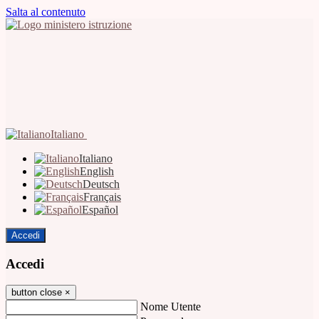
Salta al contenuto
Italiano
Italiano
English
Deutsch
Français
Español
Accedi
Accedi
button close
×
Nome Utente