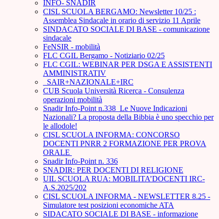
INFO- SNADIR
CISL SCUOLA BERGAMO: Newsletter 10/25 :
Assemblea Sindacale in orario di servizio 11 Aprile
SINDACATO SOCIALE DI BASE - comunicazione
sindacale
FeNSIR - mobilità
FLC CGIL Bergamo - Notiziario 02/25
FLC CGIL: WEBINAR PER DSGA E ASSISTENTI
AMMINISTRATIV
_SAIR+NAZIONALE+IRC
CUB Scuola Università Ricerca - Consulenza
operazioni mobilità
Snadir Info-Point n.338 Le Nuove Indicazioni
Nazionali? La proposta della Bibbia è uno specchio per
le allodole!
CISL SCUOLA INFORMA: CONCORSO
DOCENTI PNRR 2 FORMAZIONE PER PROVA
ORALE ­
Snadir Info-Point n. 336
SNADIR: PER DOCENTI DI RELIGIONE
UIL SCUOLA RUA: MOBILITA’DOCENTI IRC-
A.S.2025/202
CISL SCUOLA INFORMA - NEWSLETTER 8.25 -
Simulatore test posizioni economiche ATA
SIDACATO SOCIALE DI BASE - informazione