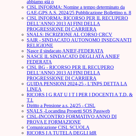
abbiamo già o
CISL INFORMA: Nomine a tempo determinato da
GAE-GPS A.S. 2024/25 Pubblicazione Bollettino n. 8
CISL INFORMA: RICORSO PER IL RECUPERO
DELL'ANNO 2013 AI FINI DELLA
PROGRESSIONE DI CARRIERA
SNALS: ISCRIZIONE AL CORSO CRCV
SAIR - SINDACATO AUTONOMO INSEGNANTI
RELIGIONE
Nasce il sindacato ANIEF-FEDERATA
NASCE IL SINDACATO DEGLI ATA ANIEF
FEDERATA
CISL BG - RICORSO PER IL RECUPERO
DELL'ANNO 2013 AI FINI DELLA
PROGRESSIONE DI CARRIERA
GUIDA PENSIONI 2024-25 - L’INPS DETTA LA
LINEA
RICORS I G RAT U I T I PER I DOCENTI A T.D. &
T.I.
Diritto a Pensione a.s. 24/25 - CISL
SNALS -Locandina Progetti SOS Passweb
CISL-INCONTRO FORMATIVO ANNO DI
PROVA E FORMAZIONE
Comunicazione CISL SCUOLA
RICORS I A TUTELA DEGLI IdR