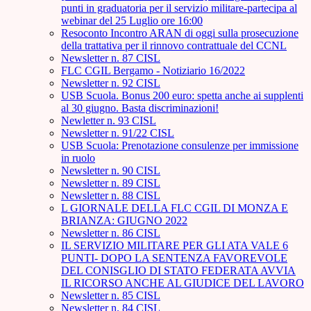
punti in graduatoria per il servizio militare-partecipa al
webinar del 25 Luglio ore 16:00
Resoconto Incontro ARAN di oggi sulla prosecuzione
della trattativa per il rinnovo contrattuale del CCNL
Newsletter n. 87 CISL
FLC CGIL Bergamo - Notiziario 16/2022
Newsletter n. 92 CISL
USB Scuola. Bonus 200 euro: spetta anche ai supplenti
al 30 giugno. Basta discriminazioni!
Newletter n. 93 CISL
Newsletter n. 91/22 CISL
USB Scuola: Prenotazione consulenze per immissione
in ruolo
Newsletter n. 90 CISL
Newsletter n. 89 CISL
Newsletter n. 88 CISL
L GIORNALE DELLA FLC CGIL DI MONZA E
BRIANZA: GIUGNO 2022
Newsletter n. 86 CISL
IL SERVIZIO MILITARE PER GLI ATA VALE 6
PUNTI- DOPO LA SENTENZA FAVOREVOLE
DEL CONISGLIO DI STATO FEDERATA AVVIA
IL RICORSO ANCHE AL GIUDICE DEL LAVORO
Newsletter n. 85 CISL
Newsletter n. 84 CISL