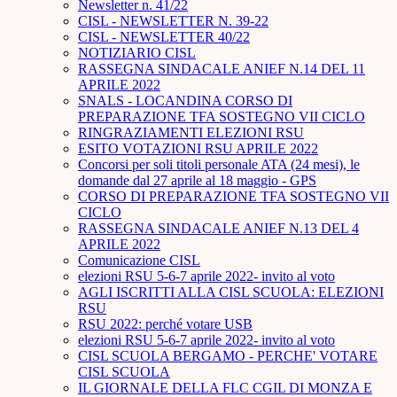
Newsletter n. 41/22
CISL - NEWSLETTER N. 39-22
CISL - NEWSLETTER 40/22
NOTIZIARIO CISL
RASSEGNA SINDACALE ANIEF N.14 DEL 11
APRILE 2022
SNALS - LOCANDINA CORSO DI
PREPARAZIONE TFA SOSTEGNO VII CICLO
RINGRAZIAMENTI ELEZIONI RSU
ESITO VOTAZIONI RSU APRILE 2022
Concorsi per soli titoli personale ATA (24 mesi), le
domande dal 27 aprile al 18 maggio - GPS
CORSO DI PREPARAZIONE TFA SOSTEGNO VII
CICLO
RASSEGNA SINDACALE ANIEF N.13 DEL 4
APRILE 2022
Comunicazione CISL
elezioni RSU 5-6-7 aprile 2022- invito al voto
AGLI ISCRITTI ALLA CISL SCUOLA: ELEZIONI
RSU
RSU 2022: perché votare USB
elezioni RSU 5-6-7 aprile 2022- invito al voto
CISL SCUOLA BERGAMO - PERCHE' VOTARE
CISL SCUOLA
IL GIORNALE DELLA FLC CGIL DI MONZA E