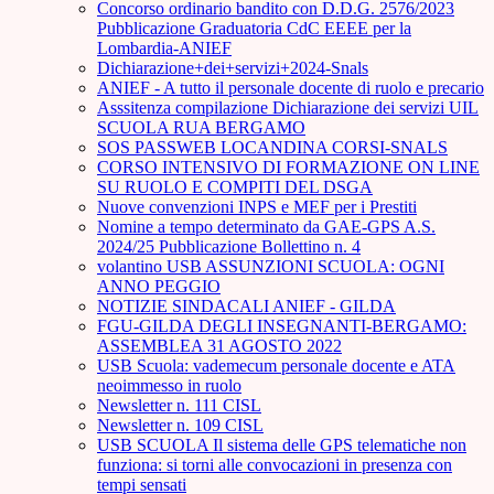
Concorso ordinario bandito con D.D.G. 2576/2023
Pubblicazione Graduatoria CdC EEEE per la
Lombardia-ANIEF
Dichiarazione+dei+servizi+2024-Snals
ANIEF - A tutto il personale docente di ruolo e precario
Asssitenza compilazione Dichiarazione dei servizi UIL
SCUOLA RUA BERGAMO
SOS PASSWEB LOCANDINA CORSI-SNALS
CORSO INTENSIVO DI FORMAZIONE ON LINE
SU RUOLO E COMPITI DEL DSGA
Nuove convenzioni INPS e MEF per i Prestiti
Nomine a tempo determinato da GAE-GPS A.S.
2024/25 Pubblicazione Bollettino n. 4
volantino USB ASSUNZIONI SCUOLA: OGNI
ANNO PEGGIO
NOTIZIE SINDACALI ANIEF - GILDA
FGU-GILDA DEGLI INSEGNANTI-BERGAMO:
ASSEMBLEA 31 AGOSTO 2022
USB Scuola: vademecum personale docente e ATA
neoimmesso in ruolo
Newsletter n. 111 CISL
Newsletter n. 109 CISL
USB SCUOLA Il sistema delle GPS telematiche non
funziona: si torni alle convocazioni in presenza con
tempi sensati