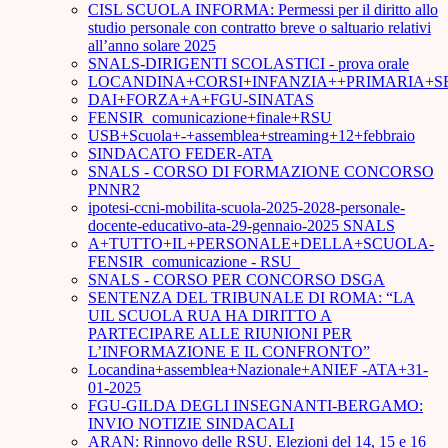
CISL SCUOLA INFORMA: Permessi per il diritto allo
studio personale con contratto breve o saltuario relativi
all’anno solare 2025
SNALS-DIRIGENTI SCOLASTICI - prova orale
LOCANDINA+CORSI+INFANZIA++PRIMARIA+S
DAI+FORZA+A+FGU-SINATAS
FENSIR_comunicazione+finale+RSU
USB+Scuola+-+assemblea+streaming+12+febbraio
SINDACATO FEDER-ATA
SNALS - CORSO DI FORMAZIONE CONCORSO
PNNR2
ipotesi-ccni-mobilita-scuola-2025-2028-personale-
docente-educativo-ata-29-gennaio-2025 SNALS
A+TUTTO+IL+PERSONALE+DELLA+SCUOLA-
FENSIR_comunicazione - RSU_
SNALS - CORSO PER CONCORSO DSGA
SENTENZA DEL TRIBUNALE DI ROMA: “LA
UIL SCUOLA RUA HA DIRITTO A
PARTECIPARE ALLE RIUNIONI PER
L’INFORMAZIONE E IL CONFRONTO”
Locandina+assemblea+Nazionale+ANIEF -ATA+31-
01-2025
FGU-GILDA DEGLI INSEGNANTI-BERGAMO:
INVIO NOTIZIE SINDACALI
ARAN: Rinnovo delle RSU. Elezioni del 14, 15 e 16