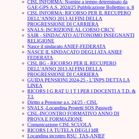
CISL INFORMA: Nomine a tempo determinato da
GAE-GPS A.S. 2024/25 Pubblicazione Bollettino n. 8
CISL INFORMA: RICORSO PER IL RECUPERO
DELL'ANNO 2013 AI FINI DELLA
PROGRESSIONE DI CARRIERA
SNALS: ISCRIZIONE AL CORSO CRCV
SAIR - SINDACATO AUTONOMO INSEGNANTI
RELIGIONE
Nasce il sindacato ANIEF-FEDERATA
NASCE IL SINDACATO DEGLI ATA ANIEF
FEDERATA
CISL BG - RICORSO PER IL RECUPERO
DELL'ANNO 2013 AI FINI DELLA
PROGRESSIONE DI CARRIERA
GUIDA PENSIONI 2024-25 - L’INPS DETTA LA
LINEA
RICORS I G RAT U I T I PER I DOCENTI A T.D. &
T.I.
Diritto a Pensione a.s. 24/25 - CISL
SNALS -Locandina Progetti SOS Passweb
CISL-INCONTRO FORMATIVO ANNO DI
PROVA E FORMAZIONE
Comunicazione CISL SCUOLA
RICORS I A TUTELA DEGLI IdR
Locandina incontro RSU_TAS-ANIEF