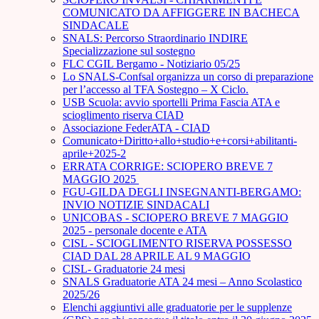
COMUNICATO DA AFFIGGERE IN BACHECA
SINDACALE
SNALS: Percorso Straordinario INDIRE
Specializzazione sul sostegno
FLC CGIL Bergamo - Notiziario 05/25
Lo SNALS-Confsal organizza un corso di preparazione
per l’accesso al TFA Sostegno – X Ciclo.
USB Scuola: avvio sportelli Prima Fascia ATA e
scioglimento riserva CIAD
Associazione FederATA - CIAD
Comunicato+Diritto+allo+studio+e+corsi+abilitanti-
aprile+2025-2
ERRATA CORRIGE: SCIOPERO BREVE 7
MAGGIO 2025
FGU-GILDA DEGLI INSEGNANTI-BERGAMO:
INVIO NOTIZIE SINDACALI
UNICOBAS - SCIOPERO BREVE 7 MAGGIO
2025 - personale docente e ATA
CISL - SCIOGLIMENTO RISERVA POSSESSO
CIAD DAL 28 APRILE AL 9 MAGGIO
CISL- Graduatorie 24 mesi
SNALS Graduatorie ATA 24 mesi – Anno Scolastico
2025/26
Elenchi aggiuntivi alle graduatorie per le supplenze