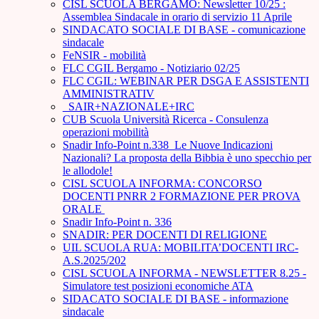
CISL SCUOLA BERGAMO: Newsletter 10/25 :
Assemblea Sindacale in orario di servizio 11 Aprile
SINDACATO SOCIALE DI BASE - comunicazione
sindacale
FeNSIR - mobilità
FLC CGIL Bergamo - Notiziario 02/25
FLC CGIL: WEBINAR PER DSGA E ASSISTENTI
AMMINISTRATIV
_SAIR+NAZIONALE+IRC
CUB Scuola Università Ricerca - Consulenza
operazioni mobilità
Snadir Info-Point n.338 Le Nuove Indicazioni
Nazionali? La proposta della Bibbia è uno specchio per
le allodole!
CISL SCUOLA INFORMA: CONCORSO
DOCENTI PNRR 2 FORMAZIONE PER PROVA
ORALE ­
Snadir Info-Point n. 336
SNADIR: PER DOCENTI DI RELIGIONE
UIL SCUOLA RUA: MOBILITA’DOCENTI IRC-
A.S.2025/202
CISL SCUOLA INFORMA - NEWSLETTER 8.25 -
Simulatore test posizioni economiche ATA
SIDACATO SOCIALE DI BASE - informazione
sindacale