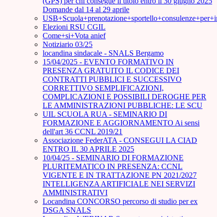
(GPS) per chi consegue il titolo entro il 30 giugno 2025
Domande dal 14 al 29 aprile
USB+Scuola+prenotazione+sportello+consulenze+per+
Elezioni RSU CGIL
Come+si+Vota anief
Notiziario 03/25
locandina sindacale - SNALS Bergamo
15/04/2025 - EVENTO FORMATIVO IN
PRESENZA GRATUITO IL CODICE DEI
CONTRATTI PUBBLICI E SUCCESSIVO
CORRETTIVO SEMPLIFICAZIONI,
COMPLICAZIONI E POSSIBILI DEROGHE PER
LE AMMINISTRAZIONI PUBBLICHE: LE SCU
UIL SCUOLA RUA - SEMINARIO DI
FORMAZIONE E AGGIORNAMENTO Ai sensi
dell'art 36 CCNL 2019/21
Associazione FederATA - CONSEGUI LA CIAD
ENTRO IL 30 APRILE 2025
10/04/25 - SEMINARIO DI FORMAZIONE
PLURITEMATICO IN PRESENZA: CCNL
VIGENTE E IN TRATTAZIONE PN 2021/2027
INTELLIGENZA ARTIFICIALE NEI SERVIZI
AMMINISTRATIVI
Locandina CONCORSO percorso di studio per ex
DSGA SNALS