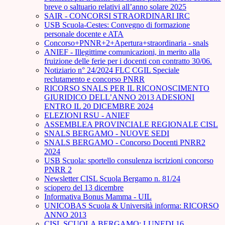
breve o saltuario relativi all’anno solare 2025
SAIR - CONCORSI STRAORDINARI IRC
USB Scuola-Cestes: Convegno di formazione
personale docente e ATA
Concorso+PNNR+2+Apertura+straordinaria - snals
ANIEF - Illegittime comunicazioni, in merito alla
fruizione delle ferie per i docenti con contratto 30/06.
Notiziario n° 24/2024 FLC CGIL Speciale
reclutamento e concorso PNRR
RICORSO SNALS PER IL RICONOSCIMENTO
GIURIDICO DELL’ANNO 2013 ADESIONI
ENTRO IL 20 DICEMBRE 2024
ELEZIONI RSU - ANIEF
ASSEMBLEA PROVINCIALE REGIONALE CISL
SNALS BERGAMO - NUOVE SEDI
SNALS BERGAMO - Concorso Docenti PNRR2
2024
USB Scuola: sportello consulenza iscrizioni concorso
PNRR 2
Newsletter CISL Scuola Bergamo n. 81/24
sciopero del 13 dicembre
Informativa Bonus Mamma - UIL
UNICOBAS Scuola & Università informa: RICORSO
ANNO 2013
CISL SCUOLA BERGAMO: LUNEDI 16