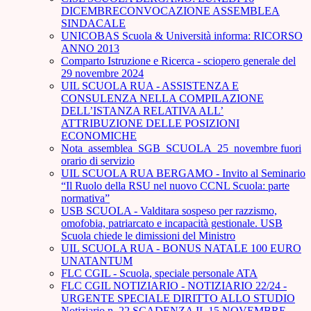
DICEMBRECONVOCAZIONE ASSEMBLEA
SINDACALE
UNICOBAS Scuola & Università informa: RICORSO
ANNO 2013
Comparto Istruzione e Ricerca - sciopero generale del
29 novembre 2024
UIL SCUOLA RUA - ASSISTENZA E
CONSULENZA NELLA COMPILAZIONE
DELL’ISTANZA RELATIVA ALL’
ATTRIBUZIONE DELLE POSIZIONI
ECONOMICHE
Nota_assemblea_SGB_SCUOLA_25_novembre fuori
orario di servizio
UIL SCUOLA RUA BERGAMO - Invito al Seminario
“Il Ruolo della RSU nel nuovo CCNL Scuola: parte
normativa”
USB SCUOLA - Valditara sospeso per razzismo,
omofobia, patriarcato e incapacità gestionale. USB
Scuola chiede le dimissioni del Ministro
UIL SCUOLA RUA - BONUS NATALE 100 EURO
UNATANTUM
FLC CGIL - Scuola, speciale personale ATA
FLC CGIL NOTIZIARIO - NOTIZIARIO 22/24 -
URGENTE SPECIALE DIRITTO ALLO STUDIO
Notiziario n. 22 SCADENZA IL 15 NOVEMBRE