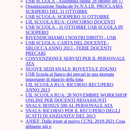
USB SCUOLA - Assemblea online 28 ottobre ore 17
Organizzazione Sindacale Fe.N.S.I.R. PROCLAMA
SCIOPERO DEL 31 OTTOBRE
USB SCUOLA: SCIOPERO 31 OTTOBRE
UIL SCUOLA RUA: CONCORSO DOCENTI
USB SCUOLA - 31 OTTOBRE USB SCUOLA IN
SCIOPERO
RIVENDICHIAMO I NOSTRI DIRITTI - USB
USB SCUOLA: CARTA DEL DOCENTE -
SBLOCCA ANNO 2013 - FERIE DOCENTI
PRECARI
CONVENZIONI E SERVIZI PER IL PERSONALE
ATA
NUOVE SEDI SNALS: ROVETTA E ZOGNO
USB Scuola al fianco dei precari in una giornata
importante di rilancio della lotta
UIL SCUOLA RUA: RICORSO RECUPERO
ANNO 2013
UIL SCUOLA RUA: 28 NOVEMBRE WORKSHOP
ONLINE PER DOCENTI NEOASSUNTI
SNALS: BONUS 500 AL PERSONALE ATA
SNALS: RICORSO PER IL RECUPERO DEGLI
SCATTI DI ANZIANITA’ DEL 2013
ANIEF: Dalla legge al nuovo CCNL 2019-2021 Cosa
abbiamo già o