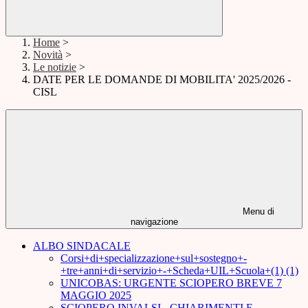
Home
>
Novità
>
Le notizie
>
DATE PER LE DOMANDE DI MOBILITA' 2025/2026 -
CISL
Menu di
navigazione
ALBO SINDACALE
Corsi+di+specializzazione+sul+sostegno+-
+tre+anni+di+servizio+-+Scheda+UIL+Scuola+(1) (1)
UNICOBAS: URGENTE SCIOPERO BREVE 7
MAGGIO 2025
SCIOPERO INVALSI - CHIARIMENTI E