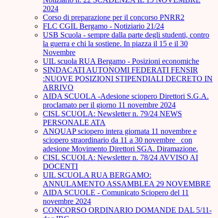
2024
Corso di preparazione per il concorso PNRR2
FLC CGIL Bergamo - Notiziario 21/24
USB Scuola - sempre dalla parte degli studenti, contro
la guerra e chi la sostiene. In piazza il 15 e il 30
Novembre
UIL scuola RUA Bergamo - Posizioni economiche
SINDACATI AUTONOMI FEDERATI FENSIR
:NUOVE POSIZIONI STIPENDIALI DECRETO IN
ARRIVO
AIDA SCUOLA -Adesione sciopero Direttori S.G.A.
proclamato per il giorno 11 novembre 2024
CISL SCUOLA: Newsletter n. 79/24 NEWS
PERSONALE ATA
ANQUAP sciopero intera giornata 11 novembre e
sciopero straordinario da 11 a 30 novembre_ con
adesione Movimento Direttori SGA. Diramazione.
CISL SCUOLA: Newsletter n. 78/24 AVVISO AI
DOCENTI
UIL SCUOLA RUA BERGAMO:
ANNULAMENTO ASSAMBLEA 29 NOVEMBRE
AIDA SCUOLE - Comunicato Sciopero del 11
novembre 2024
CONCORSO ORDINARIO DOMANDE DAL 5/11-