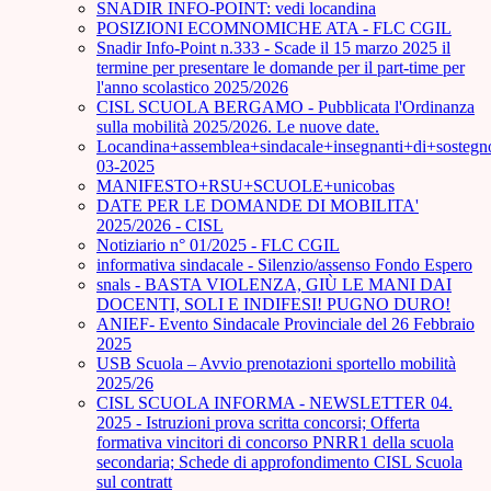
SNADIR INFO-POINT: vedi locandina
POSIZIONI ECOMNOMICHE ATA - FLC CGIL
Snadir Info-Point n.333 - Scade il 15 marzo 2025 il
termine per presentare le domande per il part-time per
l'anno scolastico 2025/2026
CISL SCUOLA BERGAMO - Pubblicata l'Ordinanza
sulla mobilità 2025/2026. Le nuove date.
Locandina+assemblea+sindacale+insegnanti+di+sostegn
03-2025
MANIFESTO+RSU+SCUOLE+unicobas
DATE PER LE DOMANDE DI MOBILITA'
2025/2026 - CISL
Notiziario n° 01/2025 - FLC CGIL
informativa sindacale - Silenzio/assenso Fondo Espero
snals - BASTA VIOLENZA, GIÙ LE MANI DAI
DOCENTI, SOLI E INDIFESI! PUGNO DURO!
ANIEF- Evento Sindacale Provinciale del 26 Febbraio
2025
USB Scuola – Avvio prenotazioni sportello mobilità
2025/26
CISL SCUOLA INFORMA - NEWSLETTER 04.
2025 - Istruzioni prova scritta concorsi; Offerta
formativa vincitori di concorso PNRR1 della scuola
secondaria; Schede di approfondimento CISL Scuola
sul contratt