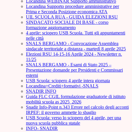
Locandina WEBINAR Supporto amministrativo
Locandina Supporto procedure amministrative per
Prima e Seconda Posizione economica ATA
UIL SCUOLA RUA - GUIDA ELEZIONI RSU
SINDACATO SOCIALE DI BASE - corso
formazione aggiornamento
4 aprile: sciopero USB Scuola. Tutti gli appuntamenti
nelle città
SNALS BERGAMO - Convocazione Assemblea
sindacale territoriale a distanza - martedì 8 aprile 2025
Elezioni RSU 14-15-16 Aprile 2024 - Newsletter n.
11/25
SNALS BERGAMO - Esami di Stato 2025 –
Presentazione domande per Presidenti e Commissari
esterni
USB Scuola: sciopero 4 aprile intera giornata
Locandina+Crediti+formativi -SNALS
SNADIR INFO
Guida FLC CGIL formulazione graduatorie di istituto
mobilità scuola as 2025_2026
Snadir Info-Point n.343 Errore nel calcolo degli acconti
IRPEF: il governo ammette lo sbaglio
USB Scuola: verso lo sciopero del 4 aprile, per una
nuova scuola pubblica statale
INFO- SNADIR