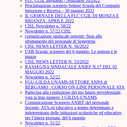
FLC CGIL Bergamo - Notiziario 10/2022
Proclamazione sciopero Settore Scuola del Comparto
Istruzione e Ricerca – 30 maggio 2022
IL GIORNALE DELLA FLC CGIL DI MONZA E
BRIANZA: APRILE 2022
CISL Newsletter n. 58/22
Newsletter n. 57/22 CISL
comunicazione sindacale urgente: Stop allo
sfruttamento del personale di Segreteria
CISL NEWS LETTER N. 56/2022
USB Scuola: sciopero del 6 maggio. Le ragioni e le
piazze
CISL NEWS LETTER N. 53/2022
RASSEGNA SINDACALE ANIEF N.17 DEL 02
MAGGIO 2022
Newsletter n. 52/22
FGU-GILDA UNAMS-SETTORE ANPA di
BERGAMO : CORSO ON-LINE PERSONALE ATA
Partecipa alla costruzione del tuo futuro previdenziale,
vota la lista numero 3 GILDA-UNAMS
Comunicazione Sciopero ANIEF del personale
docente, ATA ed educativo a tempo determinato e
indeterminato delle istituzioni scolastiche ed educative,
per l’intera giornata, del 6 maggio
Newsletter n. 51/22