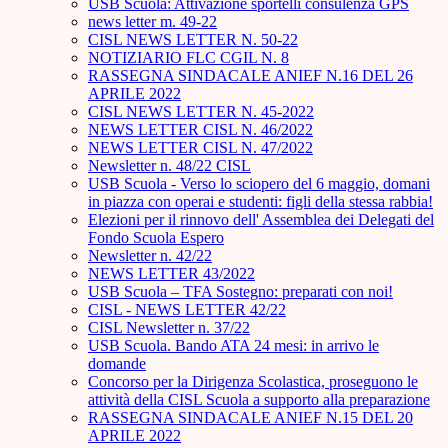
USB Scuola: Attivazione sportelli consulenza GPS
news letter m. 49-22
CISL NEWS LETTER N. 50-22
NOTIZIARIO FLC CGIL N. 8
RASSEGNA SINDACALE ANIEF N.16 DEL 26
APRILE 2022
CISL NEWS LETTER N. 45-2022
NEWS LETTER CISL N. 46/2022
NEWS LETTER CISL N. 47/2022
Newsletter n. 48/22 CISL
USB Scuola - Verso lo sciopero del 6 maggio, domani
in piazza con operai e studenti: figli della stessa rabbia!
Elezioni per il rinnovo dell' Assemblea dei Delegati del
Fondo Scuola Espero
Newsletter n. 42/22
NEWS LETTER 43/2022
USB Scuola – TFA Sostegno: preparati con noi!
CISL - NEWS LETTER 42/22
CISL Newsletter n. 37/22
USB Scuola. Bando ATA 24 mesi: in arrivo le
domande
Concorso per la Dirigenza Scolastica, proseguono le
attività della CISL Scuola a supporto alla preparazione
RASSEGNA SINDACALE ANIEF N.15 DEL 20
APRILE 2022