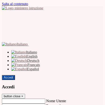
Salta al contenuto
Italiano
Italiano
English
Deutsch
Français
Español
Accedi
Accedi
button close
×
Nome Utente