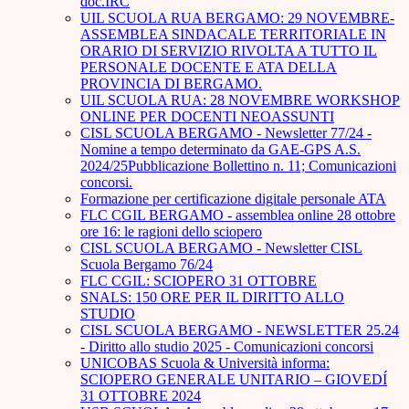
doc.IRC
UIL SCUOLA RUA BERGAMO: 29 NOVEMBRE-
ASSEMBLEA SINDACALE TERRITORIALE IN
ORARIO DI SERVIZIO RIVOLTA A TUTTO IL
PERSONALE DOCENTE E ATA DELLA
PROVINCIA DI BERGAMO.
UIL SCUOLA RUA: 28 NOVEMBRE WORKSHOP
ONLINE PER DOCENTI NEOASSUNTI
CISL SCUOLA BERGAMO - Newsletter 77/24 -
Nomine a tempo determinato da GAE-GPS A.S.
2024/25Pubblicazione Bollettino n. 11; Comunicazioni
concorsi.
Formazione per certificazione digitale personale ATA
FLC CGIL BERGAMO - assemblea online 28 ottobre
ore 16: le ragioni dello sciopero
CISL SCUOLA BERGAMO - Newsletter CISL
Scuola Bergamo 76/24
FLC CGIL: SCIOPERO 31 OTTOBRE
SNALS: 150 ORE PER IL DIRITTO ALLO
STUDIO
CISL SCUOLA BERGAMO - NEWSLETTER 25.24
- Diritto allo studio 2025 - Comunicazioni concorsi
UNICOBAS Scuola & Università informa:
SCIOPERO GENERALE UNITARIO – GIOVEDÍ
31 OTTOBRE 2024