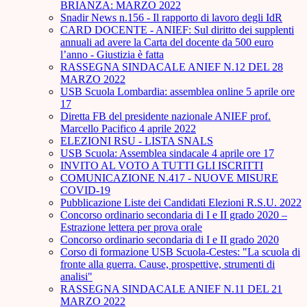
BRIANZA: MARZO 2022
Snadir News n.156 - Il rapporto di lavoro degli IdR
CARD DOCENTE - ANIEF: Sul diritto dei supplenti
annuali ad avere la Carta del docente da 500 euro
l’anno - Giustizia è fatta
RASSEGNA SINDACALE ANIEF N.12 DEL 28
MARZO 2022
USB Scuola Lombardia: assemblea online 5 aprile ore
17
Diretta FB del presidente nazionale ANIEF prof.
Marcello Pacifico 4 aprile 2022
ELEZIONI RSU - LISTA SNALS
USB Scuola: Assemblea sindacale 4 aprile ore 17
INVITO AL VOTO A TUTTI GLI ISCRITTI
COMUNICAZIONE N.417 - NUOVE MISURE
COVID-19
Pubblicazione Liste dei Candidati Elezioni R.S.U. 2022
Concorso ordinario secondaria di I e II grado 2020 –
Estrazione lettera per prova orale
Concorso ordinario secondaria di I e II grado 2020
Corso di formazione USB Scuola-Cestes: "La scuola di
fronte alla guerra. Cause, prospettive, strumenti di
analisi"
RASSEGNA SINDACALE ANIEF N.11 DEL 21
MARZO 2022