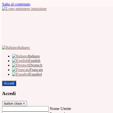
Salta al contenuto
Italiano
Italiano
English
Deutsch
Français
Español
Accedi
Accedi
button close
×
Nome Utente