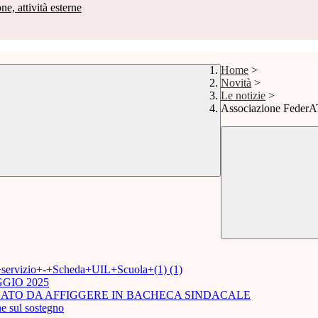
ne, attività esterne
Home
>
Novità
>
Le notizie
>
Associazione Fede
i+servizio+-+Scheda+UIL+Scuola+(1) (1)
GIO 2025
ICATO DA AFFIGGERE IN BACHECA SINDACALE
e sul sostegno