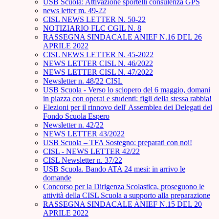
USB Scuola: Attivazione sportelli consulenza GPS
news letter m. 49-22
CISL NEWS LETTER N. 50-22
NOTIZIARIO FLC CGIL N. 8
RASSEGNA SINDACALE ANIEF N.16 DEL 26
APRILE 2022
CISL NEWS LETTER N. 45-2022
NEWS LETTER CISL N. 46/2022
NEWS LETTER CISL N. 47/2022
Newsletter n. 48/22 CISL
USB Scuola - Verso lo sciopero del 6 maggio, domani
in piazza con operai e studenti: figli della stessa rabbia!
Elezioni per il rinnovo dell' Assemblea dei Delegati del
Fondo Scuola Espero
Newsletter n. 42/22
NEWS LETTER 43/2022
USB Scuola – TFA Sostegno: preparati con noi!
CISL - NEWS LETTER 42/22
CISL Newsletter n. 37/22
USB Scuola. Bando ATA 24 mesi: in arrivo le
domande
Concorso per la Dirigenza Scolastica, proseguono le
attività della CISL Scuola a supporto alla preparazione
RASSEGNA SINDACALE ANIEF N.15 DEL 20
APRILE 2022