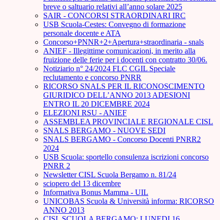
breve o saltuario relativi all’anno solare 2025
SAIR - CONCORSI STRAORDINARI IRC
USB Scuola-Cestes: Convegno di formazione
personale docente e ATA
Concorso+PNNR+2+Apertura+straordinaria - snals
ANIEF - Illegittime comunicazioni, in merito alla
fruizione delle ferie per i docenti con contratto 30/06.
Notiziario n° 24/2024 FLC CGIL Speciale
reclutamento e concorso PNRR
RICORSO SNALS PER IL RICONOSCIMENTO
GIURIDICO DELL’ANNO 2013 ADESIONI
ENTRO IL 20 DICEMBRE 2024
ELEZIONI RSU - ANIEF
ASSEMBLEA PROVINCIALE REGIONALE CISL
SNALS BERGAMO - NUOVE SEDI
SNALS BERGAMO - Concorso Docenti PNRR2
2024
USB Scuola: sportello consulenza iscrizioni concorso
PNRR 2
Newsletter CISL Scuola Bergamo n. 81/24
sciopero del 13 dicembre
Informativa Bonus Mamma - UIL
UNICOBAS Scuola & Università informa: RICORSO
ANNO 2013
CISL SCUOLA BERGAMO: LUNEDI 16