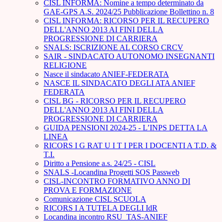
CISL INFORMA: Nomine a tempo determinato da
GAE-GPS A.S. 2024/25 Pubblicazione Bollettino n. 8
CISL INFORMA: RICORSO PER IL RECUPERO
DELL'ANNO 2013 AI FINI DELLA
PROGRESSIONE DI CARRIERA
SNALS: ISCRIZIONE AL CORSO CRCV
SAIR - SINDACATO AUTONOMO INSEGNANTI
RELIGIONE
Nasce il sindacato ANIEF-FEDERATA
NASCE IL SINDACATO DEGLI ATA ANIEF
FEDERATA
CISL BG - RICORSO PER IL RECUPERO
DELL'ANNO 2013 AI FINI DELLA
PROGRESSIONE DI CARRIERA
GUIDA PENSIONI 2024-25 - L’INPS DETTA LA
LINEA
RICORS I G RAT U I T I PER I DOCENTI A T.D. &
T.I.
Diritto a Pensione a.s. 24/25 - CISL
SNALS -Locandina Progetti SOS Passweb
CISL-INCONTRO FORMATIVO ANNO DI
PROVA E FORMAZIONE
Comunicazione CISL SCUOLA
RICORS I A TUTELA DEGLI IdR
Locandina incontro RSU_TAS-ANIEF