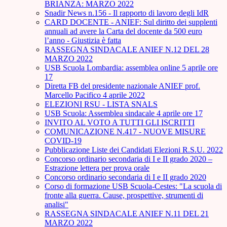
BRIANZA: MARZO 2022
Snadir News n.156 - Il rapporto di lavoro degli IdR
CARD DOCENTE - ANIEF: Sul diritto dei supplenti
annuali ad avere la Carta del docente da 500 euro
l’anno - Giustizia è fatta
RASSEGNA SINDACALE ANIEF N.12 DEL 28
MARZO 2022
USB Scuola Lombardia: assemblea online 5 aprile ore
17
Diretta FB del presidente nazionale ANIEF prof.
Marcello Pacifico 4 aprile 2022
ELEZIONI RSU - LISTA SNALS
USB Scuola: Assemblea sindacale 4 aprile ore 17
INVITO AL VOTO A TUTTI GLI ISCRITTI
COMUNICAZIONE N.417 - NUOVE MISURE
COVID-19
Pubblicazione Liste dei Candidati Elezioni R.S.U. 2022
Concorso ordinario secondaria di I e II grado 2020 –
Estrazione lettera per prova orale
Concorso ordinario secondaria di I e II grado 2020
Corso di formazione USB Scuola-Cestes: "La scuola di
fronte alla guerra. Cause, prospettive, strumenti di
analisi"
RASSEGNA SINDACALE ANIEF N.11 DEL 21
MARZO 2022