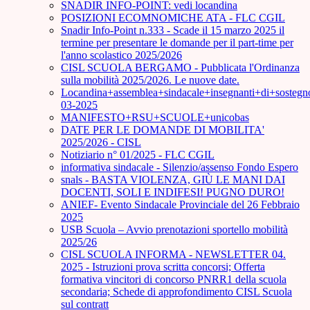
SNADIR INFO-POINT: vedi locandina
POSIZIONI ECOMNOMICHE ATA - FLC CGIL
Snadir Info-Point n.333 - Scade il 15 marzo 2025 il
termine per presentare le domande per il part-time per
l'anno scolastico 2025/2026
CISL SCUOLA BERGAMO - Pubblicata l'Ordinanza
sulla mobilità 2025/2026. Le nuove date.
Locandina+assemblea+sindacale+insegnanti+di+sostegn
03-2025
MANIFESTO+RSU+SCUOLE+unicobas
DATE PER LE DOMANDE DI MOBILITA'
2025/2026 - CISL
Notiziario n° 01/2025 - FLC CGIL
informativa sindacale - Silenzio/assenso Fondo Espero
snals - BASTA VIOLENZA, GIÙ LE MANI DAI
DOCENTI, SOLI E INDIFESI! PUGNO DURO!
ANIEF- Evento Sindacale Provinciale del 26 Febbraio
2025
USB Scuola – Avvio prenotazioni sportello mobilità
2025/26
CISL SCUOLA INFORMA - NEWSLETTER 04.
2025 - Istruzioni prova scritta concorsi; Offerta
formativa vincitori di concorso PNRR1 della scuola
secondaria; Schede di approfondimento CISL Scuola
sul contratt