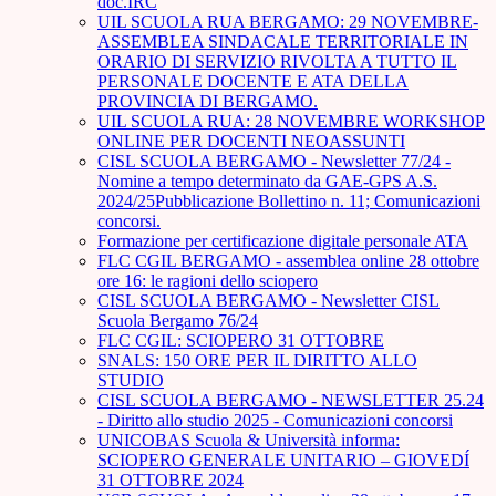
doc.IRC
UIL SCUOLA RUA BERGAMO: 29 NOVEMBRE-
ASSEMBLEA SINDACALE TERRITORIALE IN
ORARIO DI SERVIZIO RIVOLTA A TUTTO IL
PERSONALE DOCENTE E ATA DELLA
PROVINCIA DI BERGAMO.
UIL SCUOLA RUA: 28 NOVEMBRE WORKSHOP
ONLINE PER DOCENTI NEOASSUNTI
CISL SCUOLA BERGAMO - Newsletter 77/24 -
Nomine a tempo determinato da GAE-GPS A.S.
2024/25Pubblicazione Bollettino n. 11; Comunicazioni
concorsi.
Formazione per certificazione digitale personale ATA
FLC CGIL BERGAMO - assemblea online 28 ottobre
ore 16: le ragioni dello sciopero
CISL SCUOLA BERGAMO - Newsletter CISL
Scuola Bergamo 76/24
FLC CGIL: SCIOPERO 31 OTTOBRE
SNALS: 150 ORE PER IL DIRITTO ALLO
STUDIO
CISL SCUOLA BERGAMO - NEWSLETTER 25.24
- Diritto allo studio 2025 - Comunicazioni concorsi
UNICOBAS Scuola & Università informa:
SCIOPERO GENERALE UNITARIO – GIOVEDÍ
31 OTTOBRE 2024