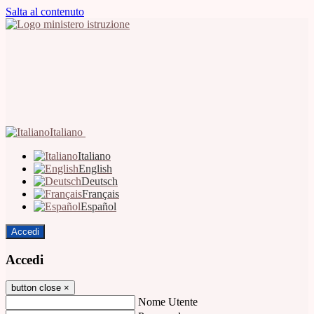
Salta al contenuto
Italiano
Italiano
English
Deutsch
Français
Español
Accedi
Accedi
button close
×
Nome Utente