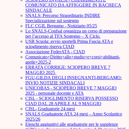
COMUNICATO DA AFFIGGERE IN BACHECA
SINDACALE
SNALS: Percorso Straordinario INDIRE
Specializzazione sul sostegno
FLC CGIL Bergamo - Notiziario 05/25
Lo SNALS-Confsal organizza un corso di preparazione
per l’accesso al TFA Sostegno – X Ciclo.
USB Scuola: avvio sportelli Prima Fascia ATA e
scioglimento riserva CIAD
Associazione FederATA - CIAD
Comunicato+Diritto+allo+studio+e+corsi+abilitanti-
aprile+2025-2
ERRATA CORRIGE: SCIOPERO BREVE 7
MAGGIO 2025
FGU-GILDA DEGLI INSEGNANTI-BERGAMO:
INVIO NOTIZIE SINDACALI
UNICOBAS - SCIOPERO BREVE 7 MAGGIO
2025 - personale docente e ATA
CISL - SCIOGLIMENTO RISERVA POSSESSO
CIAD DAL 28 APRILE AL 9 MAGGIO
CISL- Graduatorie 24 mesi
SNALS Graduatorie ATA 24 mesi – Anno Scolastico
2025/26
Elenchi aggiuntivi alle graduatorie per le supplenze