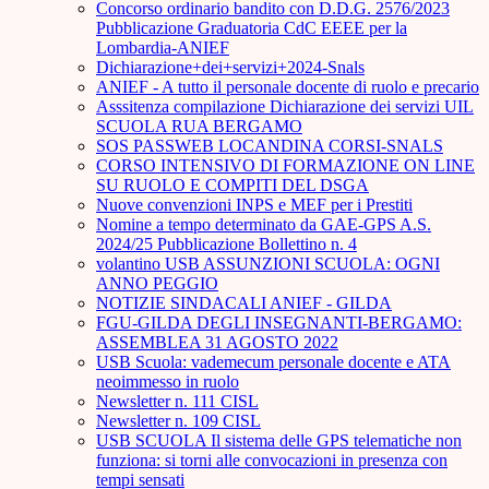
Concorso ordinario bandito con D.D.G. 2576/2023
Pubblicazione Graduatoria CdC EEEE per la
Lombardia-ANIEF
Dichiarazione+dei+servizi+2024-Snals
ANIEF - A tutto il personale docente di ruolo e precario
Asssitenza compilazione Dichiarazione dei servizi UIL
SCUOLA RUA BERGAMO
SOS PASSWEB LOCANDINA CORSI-SNALS
CORSO INTENSIVO DI FORMAZIONE ON LINE
SU RUOLO E COMPITI DEL DSGA
Nuove convenzioni INPS e MEF per i Prestiti
Nomine a tempo determinato da GAE-GPS A.S.
2024/25 Pubblicazione Bollettino n. 4
volantino USB ASSUNZIONI SCUOLA: OGNI
ANNO PEGGIO
NOTIZIE SINDACALI ANIEF - GILDA
FGU-GILDA DEGLI INSEGNANTI-BERGAMO:
ASSEMBLEA 31 AGOSTO 2022
USB Scuola: vademecum personale docente e ATA
neoimmesso in ruolo
Newsletter n. 111 CISL
Newsletter n. 109 CISL
USB SCUOLA Il sistema delle GPS telematiche non
funziona: si torni alle convocazioni in presenza con
tempi sensati