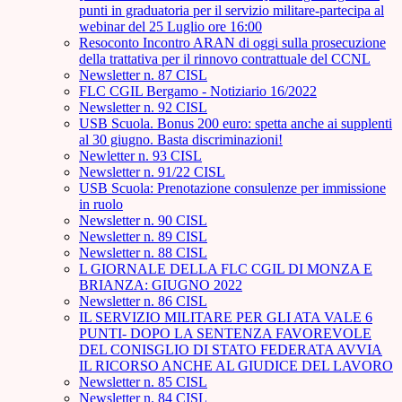
punti in graduatoria per il servizio militare-partecipa al
webinar del 25 Luglio ore 16:00
Resoconto Incontro ARAN di oggi sulla prosecuzione
della trattativa per il rinnovo contrattuale del CCNL
Newsletter n. 87 CISL
FLC CGIL Bergamo - Notiziario 16/2022
Newsletter n. 92 CISL
USB Scuola. Bonus 200 euro: spetta anche ai supplenti
al 30 giugno. Basta discriminazioni!
Newletter n. 93 CISL
Newsletter n. 91/22 CISL
USB Scuola: Prenotazione consulenze per immissione
in ruolo
Newsletter n. 90 CISL
Newsletter n. 89 CISL
Newsletter n. 88 CISL
L GIORNALE DELLA FLC CGIL DI MONZA E
BRIANZA: GIUGNO 2022
Newsletter n. 86 CISL
IL SERVIZIO MILITARE PER GLI ATA VALE 6
PUNTI- DOPO LA SENTENZA FAVOREVOLE
DEL CONISGLIO DI STATO FEDERATA AVVIA
IL RICORSO ANCHE AL GIUDICE DEL LAVORO
Newsletter n. 85 CISL
Newsletter n. 84 CISL