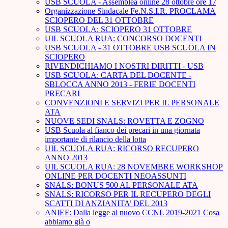
USB SCUOLA - Assemblea online 28 ottobre ore 17
Organizzazione Sindacale Fe.N.S.I.R. PROCLAMA
SCIOPERO DEL 31 OTTOBRE
USB SCUOLA: SCIOPERO 31 OTTOBRE
UIL SCUOLA RUA: CONCORSO DOCENTI
USB SCUOLA - 31 OTTOBRE USB SCUOLA IN
SCIOPERO
RIVENDICHIAMO I NOSTRI DIRITTI - USB
USB SCUOLA: CARTA DEL DOCENTE -
SBLOCCA ANNO 2013 - FERIE DOCENTI
PRECARI
CONVENZIONI E SERVIZI PER IL PERSONALE
ATA
NUOVE SEDI SNALS: ROVETTA E ZOGNO
USB Scuola al fianco dei precari in una giornata
importante di rilancio della lotta
UIL SCUOLA RUA: RICORSO RECUPERO
ANNO 2013
UIL SCUOLA RUA: 28 NOVEMBRE WORKSHOP
ONLINE PER DOCENTI NEOASSUNTI
SNALS: BONUS 500 AL PERSONALE ATA
SNALS: RICORSO PER IL RECUPERO DEGLI
SCATTI DI ANZIANITA’ DEL 2013
ANIEF: Dalla legge al nuovo CCNL 2019-2021 Cosa
abbiamo già o