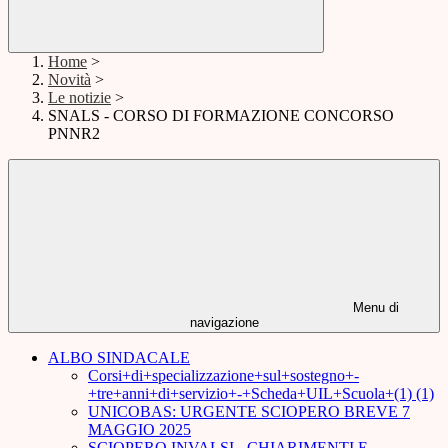
Home
>
Novità
>
Le notizie
>
SNALS - CORSO DI FORMAZIONE CONCORSO
PNNR2
Menu di
navigazione
ALBO SINDACALE
Corsi+di+specializzazione+sul+sostegno+-
+tre+anni+di+servizio+-+Scheda+UIL+Scuola+(1) (1)
UNICOBAS: URGENTE SCIOPERO BREVE 7
MAGGIO 2025
SCIOPERO INVALSI - CHIARIMENTI E