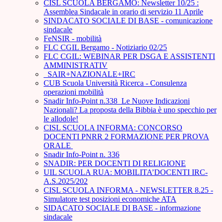
CISL SCUOLA BERGAMO: Newsletter 10/25 :
Assemblea Sindacale in orario di servizio 11 Aprile
SINDACATO SOCIALE DI BASE - comunicazione
sindacale
FeNSIR - mobilità
FLC CGIL Bergamo - Notiziario 02/25
FLC CGIL: WEBINAR PER DSGA E ASSISTENTI
AMMINISTRATIV
_SAIR+NAZIONALE+IRC
CUB Scuola Università Ricerca - Consulenza
operazioni mobilità
Snadir Info-Point n.338 Le Nuove Indicazioni
Nazionali? La proposta della Bibbia è uno specchio per
le allodole!
CISL SCUOLA INFORMA: CONCORSO
DOCENTI PNRR 2 FORMAZIONE PER PROVA
ORALE ­
Snadir Info-Point n. 336
SNADIR: PER DOCENTI DI RELIGIONE
UIL SCUOLA RUA: MOBILITA’DOCENTI IRC-
A.S.2025/202
CISL SCUOLA INFORMA - NEWSLETTER 8.25 -
Simulatore test posizioni economiche ATA
SIDACATO SOCIALE DI BASE - informazione
sindacale