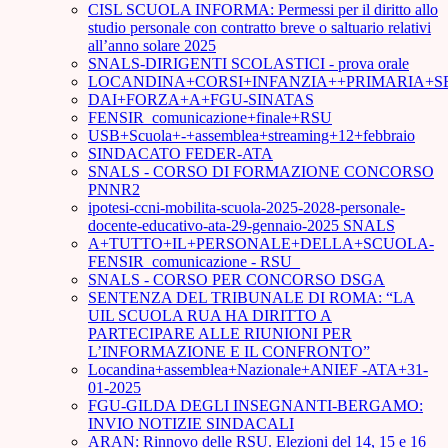
CISL SCUOLA INFORMA: Permessi per il diritto allo
studio personale con contratto breve o saltuario relativi
all’anno solare 2025
SNALS-DIRIGENTI SCOLASTICI - prova orale
LOCANDINA+CORSI+INFANZIA++PRIMARIA+S
DAI+FORZA+A+FGU-SINATAS
FENSIR_comunicazione+finale+RSU
USB+Scuola+-+assemblea+streaming+12+febbraio
SINDACATO FEDER-ATA
SNALS - CORSO DI FORMAZIONE CONCORSO
PNNR2
ipotesi-ccni-mobilita-scuola-2025-2028-personale-
docente-educativo-ata-29-gennaio-2025 SNALS
A+TUTTO+IL+PERSONALE+DELLA+SCUOLA-
FENSIR_comunicazione - RSU_
SNALS - CORSO PER CONCORSO DSGA
SENTENZA DEL TRIBUNALE DI ROMA: “LA
UIL SCUOLA RUA HA DIRITTO A
PARTECIPARE ALLE RIUNIONI PER
L’INFORMAZIONE E IL CONFRONTO”
Locandina+assemblea+Nazionale+ANIEF -ATA+31-
01-2025
FGU-GILDA DEGLI INSEGNANTI-BERGAMO:
INVIO NOTIZIE SINDACALI
ARAN: Rinnovo delle RSU. Elezioni del 14, 15 e 16