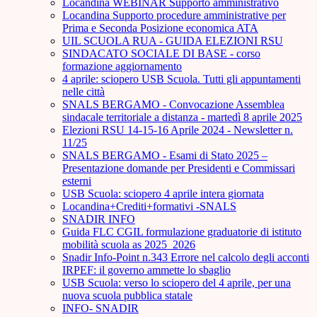
Locandina WEBINAR Supporto amministrativo
Locandina Supporto procedure amministrative per
Prima e Seconda Posizione economica ATA
UIL SCUOLA RUA - GUIDA ELEZIONI RSU
SINDACATO SOCIALE DI BASE - corso
formazione aggiornamento
4 aprile: sciopero USB Scuola. Tutti gli appuntamenti
nelle città
SNALS BERGAMO - Convocazione Assemblea
sindacale territoriale a distanza - martedì 8 aprile 2025
Elezioni RSU 14-15-16 Aprile 2024 - Newsletter n.
11/25
SNALS BERGAMO - Esami di Stato 2025 –
Presentazione domande per Presidenti e Commissari
esterni
USB Scuola: sciopero 4 aprile intera giornata
Locandina+Crediti+formativi -SNALS
SNADIR INFO
Guida FLC CGIL formulazione graduatorie di istituto
mobilità scuola as 2025_2026
Snadir Info-Point n.343 Errore nel calcolo degli acconti
IRPEF: il governo ammette lo sbaglio
USB Scuola: verso lo sciopero del 4 aprile, per una
nuova scuola pubblica statale
INFO- SNADIR