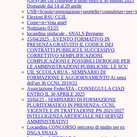
(GPS) per chi consegue il titolo entro il 30 giugno 2025
Domande dal 14 al 29 aprile
USB+Scuola+prenotazione+sportello+consulenze+per+
Elezioni RSU CGIL
Come+si+Vota anief
Notiziario 03/25
locandina sindacale - SNALS Bergamo
15/04/2025 - EVENTO FORMATIVO IN
PRESENZA GRATUITO IL CODICE DEI
CONTRATTI PUBBLICI E SUCCESSIVO
CORRETTIVO SEMPLIFICAZIONI,
COMPLICAZIONI E POSSIBILI DEROGHE PER
LE AMMINISTRAZIONI PUBBLICHE: LE SCU
UIL SCUOLA RUA - SEMINARIO DI
FORMAZIONE E AGGIORNAMENTO Ai sensi
dell'art 36 CCNL 2019/21
Associazione FederATA - CONSEGUI LA CIAD
ENTRO IL 30 APRILE 2025
10/04/25 - SEMINARIO DI FORMAZIONE
PLURITEMATICO IN PRESENZA: CCNL
VIGENTE E IN TRATTAZIONE PN 2021/2027
INTELLIGENZA ARTIFICIALE NEI SERVIZI
AMMINISTRATIVI
Locandina CONCORSO percorso di studio per ex
DSGA SNALS