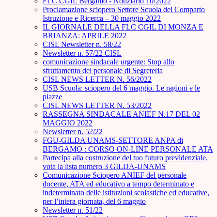
FLC CGIL Bergamo - Notiziario 10/2022
Proclamazione sciopero Settore Scuola del Comparto
Istruzione e Ricerca – 30 maggio 2022
IL GIORNALE DELLA FLC CGIL DI MONZA E
BRIANZA: APRILE 2022
CISL Newsletter n. 58/22
Newsletter n. 57/22 CISL
comunicazione sindacale urgente: Stop allo
sfruttamento del personale di Segreteria
CISL NEWS LETTER N. 56/2022
USB Scuola: sciopero del 6 maggio. Le ragioni e le
piazze
CISL NEWS LETTER N. 53/2022
RASSEGNA SINDACALE ANIEF N.17 DEL 02
MAGGIO 2022
Newsletter n. 52/22
FGU-GILDA UNAMS-SETTORE ANPA di
BERGAMO : CORSO ON-LINE PERSONALE ATA
Partecipa alla costruzione del tuo futuro previdenziale,
vota la lista numero 3 GILDA-UNAMS
Comunicazione Sciopero ANIEF del personale
docente, ATA ed educativo a tempo determinato e
indeterminato delle istituzioni scolastiche ed educative,
per l’intera giornata, del 6 maggio
Newsletter n. 51/22