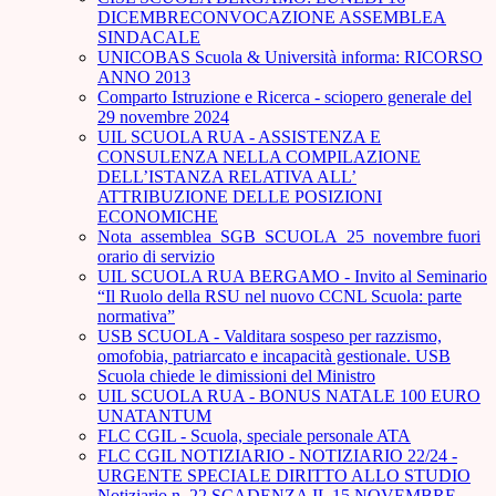
DICEMBRECONVOCAZIONE ASSEMBLEA
SINDACALE
UNICOBAS Scuola & Università informa: RICORSO
ANNO 2013
Comparto Istruzione e Ricerca - sciopero generale del
29 novembre 2024
UIL SCUOLA RUA - ASSISTENZA E
CONSULENZA NELLA COMPILAZIONE
DELL’ISTANZA RELATIVA ALL’
ATTRIBUZIONE DELLE POSIZIONI
ECONOMICHE
Nota_assemblea_SGB_SCUOLA_25_novembre fuori
orario di servizio
UIL SCUOLA RUA BERGAMO - Invito al Seminario
“Il Ruolo della RSU nel nuovo CCNL Scuola: parte
normativa”
USB SCUOLA - Valditara sospeso per razzismo,
omofobia, patriarcato e incapacità gestionale. USB
Scuola chiede le dimissioni del Ministro
UIL SCUOLA RUA - BONUS NATALE 100 EURO
UNATANTUM
FLC CGIL - Scuola, speciale personale ATA
FLC CGIL NOTIZIARIO - NOTIZIARIO 22/24 -
URGENTE SPECIALE DIRITTO ALLO STUDIO
Notiziario n. 22 SCADENZA IL 15 NOVEMBRE