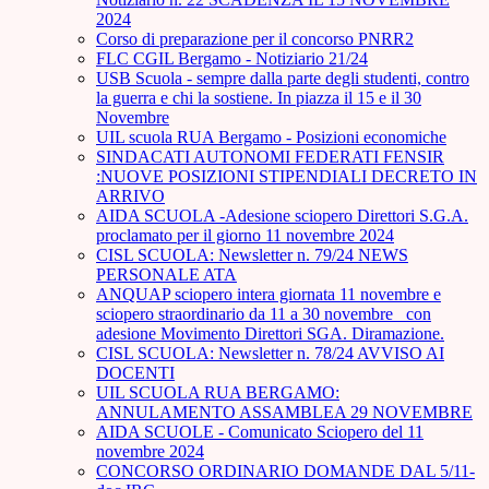
2024
Corso di preparazione per il concorso PNRR2
FLC CGIL Bergamo - Notiziario 21/24
USB Scuola - sempre dalla parte degli studenti, contro
la guerra e chi la sostiene. In piazza il 15 e il 30
Novembre
UIL scuola RUA Bergamo - Posizioni economiche
SINDACATI AUTONOMI FEDERATI FENSIR
:NUOVE POSIZIONI STIPENDIALI DECRETO IN
ARRIVO
AIDA SCUOLA -Adesione sciopero Direttori S.G.A.
proclamato per il giorno 11 novembre 2024
CISL SCUOLA: Newsletter n. 79/24 NEWS
PERSONALE ATA
ANQUAP sciopero intera giornata 11 novembre e
sciopero straordinario da 11 a 30 novembre_ con
adesione Movimento Direttori SGA. Diramazione.
CISL SCUOLA: Newsletter n. 78/24 AVVISO AI
DOCENTI
UIL SCUOLA RUA BERGAMO:
ANNULAMENTO ASSAMBLEA 29 NOVEMBRE
AIDA SCUOLE - Comunicato Sciopero del 11
novembre 2024
CONCORSO ORDINARIO DOMANDE DAL 5/11-