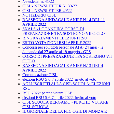
Newsletter n. 41/22
CISL - NEWSLETTER N. 39-22
CISL - NEWSLETTER 40/22
NOTIZIARIO CISL
RASSEGNA SINDACALE ANIEF N.14 DEL 11
APRILE 2022
SNALS - LOCANDINA CORSO DI
PREPARAZIONE TFA SOSTEGNO VII CICLO
RINGRAZIAMENTI ELEZIONI RSU
ESITO VOTAZIONI RSU APRILE 2022
Concorsi per soli titoli personale ATA (24 mesi), le
domande dal 27 aprile al 18 maggio - GPS
CORSO DI PREPARAZIONE TFA SOSTEGNO VII
CICLO
RASSEGNA SINDACALE ANIEF N.13 DEL 4
APRILE 2022
Comunicazione CISL
elezioni RSU 5-6-7 aprile 2022- invito al voto
AGLI ISCRITTI ALLA CISL SCUOLA: ELEZIONI
RSU
RSU 2022: perché votare USB
elezioni RSU 5-6-7 aprile 2022- invito al voto
CISL SCUOLA BERGAMO - PERCHE' VOTARE
CISL SCUOLA
IL GIORNALE DELLA FLC CGIL DI MONZA E