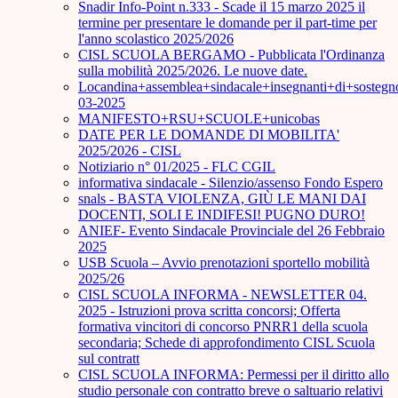
Snadir Info-Point n.333 - Scade il 15 marzo 2025 il
termine per presentare le domande per il part-time per
l'anno scolastico 2025/2026
CISL SCUOLA BERGAMO - Pubblicata l'Ordinanza
sulla mobilità 2025/2026. Le nuove date.
Locandina+assemblea+sindacale+insegnanti+di+sostegn
03-2025
MANIFESTO+RSU+SCUOLE+unicobas
DATE PER LE DOMANDE DI MOBILITA'
2025/2026 - CISL
Notiziario n° 01/2025 - FLC CGIL
informativa sindacale - Silenzio/assenso Fondo Espero
snals - BASTA VIOLENZA, GIÙ LE MANI DAI
DOCENTI, SOLI E INDIFESI! PUGNO DURO!
ANIEF- Evento Sindacale Provinciale del 26 Febbraio
2025
USB Scuola – Avvio prenotazioni sportello mobilità
2025/26
CISL SCUOLA INFORMA - NEWSLETTER 04.
2025 - Istruzioni prova scritta concorsi; Offerta
formativa vincitori di concorso PNRR1 della scuola
secondaria; Schede di approfondimento CISL Scuola
sul contratt
CISL SCUOLA INFORMA: Permessi per il diritto allo
studio personale con contratto breve o saltuario relativi