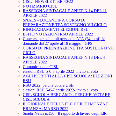
CISL - NEWSLETTER 40/22
NOTIZIARIO CISL
RASSEGNA SINDACALE ANIEF N.14 DEL 11
APRILE 2022
SNALS - LOCANDINA CORSO DI
PREPARAZIONE TFA SOSTEGNO VII CICLO
RINGRAZIAMENTI ELEZIONI RSU
ESITO VOTAZIONI RSU APRILE 2022
Concorsi per soli titoli personale ATA (24 mesi), le
domande dal 27 aprile al 18 maggio - GPS
CORSO DI PREPARAZIONE TFA SOSTEGNO VII
CICLO
RASSEGNA SINDACALE ANIEF N.13 DEL 4
APRILE 2022
Comunicazione CISL
elezioni RSU 5-6-7 aprile 2022- invito al voto
AGLI ISCRITTI ALLA CISL SCUOLA: ELEZIONI
RSU
RSU 2022: perché votare USB
elezioni RSU 5-6-7 aprile 2022- invito al voto
CISL SCUOLA BERGAMO - PERCHE' VOTARE
CISL SCUOLA
IL GIORNALE DELLA FLC CGIL DI MONZA E
BRIANZA: MARZO 2022
Snadir News n.156 - Il rapporto di lavoro degli IdR