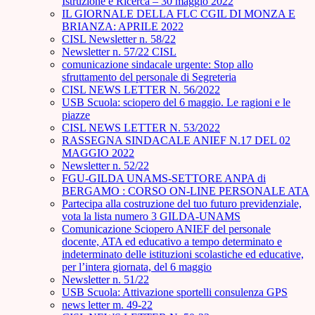
Istruzione e Ricerca – 30 maggio 2022
IL GIORNALE DELLA FLC CGIL DI MONZA E
BRIANZA: APRILE 2022
CISL Newsletter n. 58/22
Newsletter n. 57/22 CISL
comunicazione sindacale urgente: Stop allo
sfruttamento del personale di Segreteria
CISL NEWS LETTER N. 56/2022
USB Scuola: sciopero del 6 maggio. Le ragioni e le
piazze
CISL NEWS LETTER N. 53/2022
RASSEGNA SINDACALE ANIEF N.17 DEL 02
MAGGIO 2022
Newsletter n. 52/22
FGU-GILDA UNAMS-SETTORE ANPA di
BERGAMO : CORSO ON-LINE PERSONALE ATA
Partecipa alla costruzione del tuo futuro previdenziale,
vota la lista numero 3 GILDA-UNAMS
Comunicazione Sciopero ANIEF del personale
docente, ATA ed educativo a tempo determinato e
indeterminato delle istituzioni scolastiche ed educative,
per l’intera giornata, del 6 maggio
Newsletter n. 51/22
USB Scuola: Attivazione sportelli consulenza GPS
news letter m. 49-22