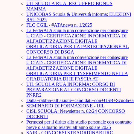
UIL SCUOLA RUA: RECUPERO BONUS
MAMMA
UNICOBAS Scuola & Università informa: ELEZIONI
RSU 2025
FLC CGIL - #ATAnews n. 1/2025
La FederATA stipula una convenzione per conseguire
la CIAD - CERTIFICAZIONE INFORMATICA DI
ALFABETIZZAZIONE DIGITALE
OBBLIGATORIA PER LA PARTECIPAZIONE AL
CONCORSO DI DSGA
La FederATA stipula una convenzione per conseguire
la CIAD - CERTIFICAZIONE INFORMATICA DI
ALFABETIZZAZIONE DIGITALE
OBBLIGATORIA PER L’INSERIMENTO NELLA
GRADUATORIA DI III FASCIA AT
UIL SCUOLA RUA INFORMA: CORSO DI
PREPARAZIONE AL CONCORSO DOCENTI
PNRR2
Dalla+rabbia+all’azione+candidati+con+USB+Scuola+
SEMINARIO DI FORMAZIONE - UIL
CISL SCUOLA: Newsletter n. 82/24 CONCORSO
DOCENTI
Permessi per il diritto allo studio personale con contratto
breve o saltuario relativi all’anno solare 2025
SAIR - CONCORSI STRAORDINARI IRC