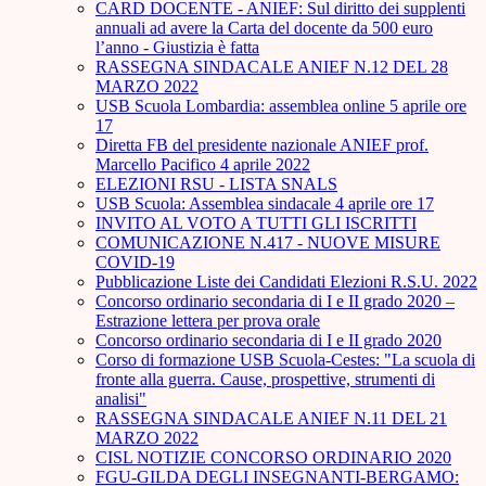
CARD DOCENTE - ANIEF: Sul diritto dei supplenti
annuali ad avere la Carta del docente da 500 euro
l’anno - Giustizia è fatta
RASSEGNA SINDACALE ANIEF N.12 DEL 28
MARZO 2022
USB Scuola Lombardia: assemblea online 5 aprile ore
17
Diretta FB del presidente nazionale ANIEF prof.
Marcello Pacifico 4 aprile 2022
ELEZIONI RSU - LISTA SNALS
USB Scuola: Assemblea sindacale 4 aprile ore 17
INVITO AL VOTO A TUTTI GLI ISCRITTI
COMUNICAZIONE N.417 - NUOVE MISURE
COVID-19
Pubblicazione Liste dei Candidati Elezioni R.S.U. 2022
Concorso ordinario secondaria di I e II grado 2020 –
Estrazione lettera per prova orale
Concorso ordinario secondaria di I e II grado 2020
Corso di formazione USB Scuola-Cestes: "La scuola di
fronte alla guerra. Cause, prospettive, strumenti di
analisi"
RASSEGNA SINDACALE ANIEF N.11 DEL 21
MARZO 2022
CISL NOTIZIE CONCORSO ORDINARIO 2020
FGU-GILDA DEGLI INSEGNANTI-BERGAMO: