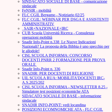
SINDACATO SOCIALE DI BASE - comunicazione
sindacale
FeNSIR - mobilità
FLC CGIL Bergamo - Notiziario 02/25
FLC CGIL: WEBINAR PER DSGA E ASSISTENTI
AMMINISTRATIV
_SAIR+NAZIONALE+IRC
CUB Scuola Università Ricerca - Consulenza
operazioni mobilità
Snadir Info-Point n.338 Le Nuove Indicazioni
Nazionali? La proposta della Bibbia è uno specchio per
le allodole!
CISL SCUOLA INFORMA: CONCORSO
DOCENTI PNRR 2 FORMAZIONE PER PROVA
ORALE ­
Snadir Info-Point n. 336
SNADIR: PER DOCENTI DI RELIGIONE
UIL SCUOLA RUA: MOBILITA’DOCENTI IRC-
A.S.2025/202
CISL SCUOLA INFORMA - NEWSLETTER 8.25 -
Simulatore test posizioni economiche ATA
SIDACATO SOCIALE DI BASE - informazione
sindacale
SNADIR INFO-POINT: vedi locandina
POSIZIONI ECOMNOMICHE ATA - FLC CGIL