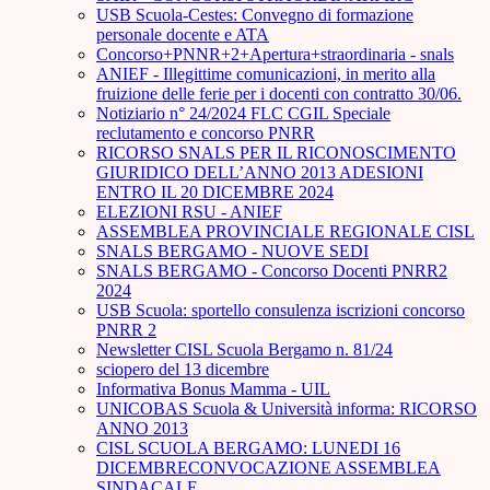
USB Scuola-Cestes: Convegno di formazione
personale docente e ATA
Concorso+PNNR+2+Apertura+straordinaria - snals
ANIEF - Illegittime comunicazioni, in merito alla
fruizione delle ferie per i docenti con contratto 30/06.
Notiziario n° 24/2024 FLC CGIL Speciale
reclutamento e concorso PNRR
RICORSO SNALS PER IL RICONOSCIMENTO
GIURIDICO DELL’ANNO 2013 ADESIONI
ENTRO IL 20 DICEMBRE 2024
ELEZIONI RSU - ANIEF
ASSEMBLEA PROVINCIALE REGIONALE CISL
SNALS BERGAMO - NUOVE SEDI
SNALS BERGAMO - Concorso Docenti PNRR2
2024
USB Scuola: sportello consulenza iscrizioni concorso
PNRR 2
Newsletter CISL Scuola Bergamo n. 81/24
sciopero del 13 dicembre
Informativa Bonus Mamma - UIL
UNICOBAS Scuola & Università informa: RICORSO
ANNO 2013
CISL SCUOLA BERGAMO: LUNEDI 16
DICEMBRECONVOCAZIONE ASSEMBLEA
SINDACALE