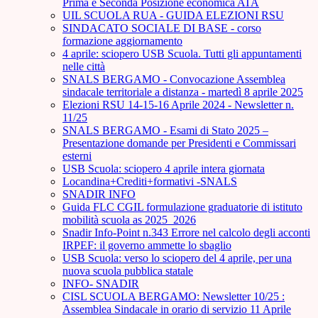
Prima e Seconda Posizione economica ATA
UIL SCUOLA RUA - GUIDA ELEZIONI RSU
SINDACATO SOCIALE DI BASE - corso
formazione aggiornamento
4 aprile: sciopero USB Scuola. Tutti gli appuntamenti
nelle città
SNALS BERGAMO - Convocazione Assemblea
sindacale territoriale a distanza - martedì 8 aprile 2025
Elezioni RSU 14-15-16 Aprile 2024 - Newsletter n.
11/25
SNALS BERGAMO - Esami di Stato 2025 –
Presentazione domande per Presidenti e Commissari
esterni
USB Scuola: sciopero 4 aprile intera giornata
Locandina+Crediti+formativi -SNALS
SNADIR INFO
Guida FLC CGIL formulazione graduatorie di istituto
mobilità scuola as 2025_2026
Snadir Info-Point n.343 Errore nel calcolo degli acconti
IRPEF: il governo ammette lo sbaglio
USB Scuola: verso lo sciopero del 4 aprile, per una
nuova scuola pubblica statale
INFO- SNADIR
CISL SCUOLA BERGAMO: Newsletter 10/25 :
Assemblea Sindacale in orario di servizio 11 Aprile