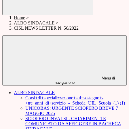
Home
>
ALBO SINDACALE
>
CISL NEWS LETTER N. 56/2022
Menu di
navigazione
ALBO SINDACALE
Corsi+di+specializzazione+sul+sostegno+-
+tre+anni+di+servizio+-+Scheda+UIL+Scuola+(1) (1)
UNICOBAS: URGENTE SCIOPERO BREVE 7
MAGGIO 2025
SCIOPERO INVALSI - CHIARIMENTI E
COMUNICATO DA AFFIGGERE IN BACHECA
SINDACALE