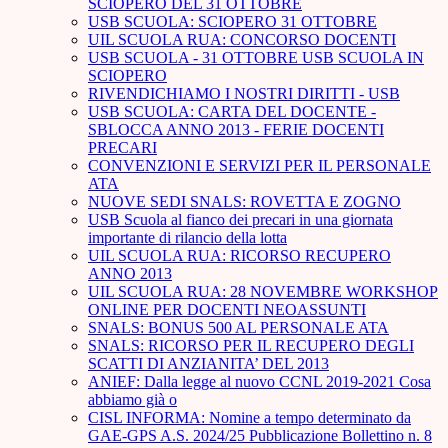
SCIOPERO DEL 31 OTTOBRE
USB SCUOLA: SCIOPERO 31 OTTOBRE
UIL SCUOLA RUA: CONCORSO DOCENTI
USB SCUOLA - 31 OTTOBRE USB SCUOLA IN
SCIOPERO
RIVENDICHIAMO I NOSTRI DIRITTI - USB
USB SCUOLA: CARTA DEL DOCENTE -
SBLOCCA ANNO 2013 - FERIE DOCENTI
PRECARI
CONVENZIONI E SERVIZI PER IL PERSONALE
ATA
NUOVE SEDI SNALS: ROVETTA E ZOGNO
USB Scuola al fianco dei precari in una giornata
importante di rilancio della lotta
UIL SCUOLA RUA: RICORSO RECUPERO
ANNO 2013
UIL SCUOLA RUA: 28 NOVEMBRE WORKSHOP
ONLINE PER DOCENTI NEOASSUNTI
SNALS: BONUS 500 AL PERSONALE ATA
SNALS: RICORSO PER IL RECUPERO DEGLI
SCATTI DI ANZIANITA’ DEL 2013
ANIEF: Dalla legge al nuovo CCNL 2019-2021 Cosa
abbiamo già o
CISL INFORMA: Nomine a tempo determinato da
GAE-GPS A.S. 2024/25 Pubblicazione Bollettino n. 8