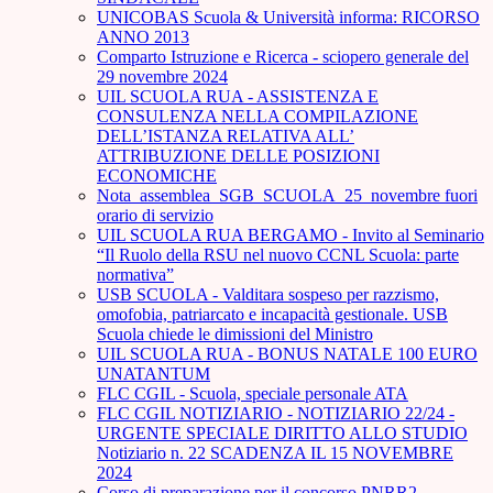
UNICOBAS Scuola & Università informa: RICORSO
ANNO 2013
Comparto Istruzione e Ricerca - sciopero generale del
29 novembre 2024
UIL SCUOLA RUA - ASSISTENZA E
CONSULENZA NELLA COMPILAZIONE
DELL’ISTANZA RELATIVA ALL’
ATTRIBUZIONE DELLE POSIZIONI
ECONOMICHE
Nota_assemblea_SGB_SCUOLA_25_novembre fuori
orario di servizio
UIL SCUOLA RUA BERGAMO - Invito al Seminario
“Il Ruolo della RSU nel nuovo CCNL Scuola: parte
normativa”
USB SCUOLA - Valditara sospeso per razzismo,
omofobia, patriarcato e incapacità gestionale. USB
Scuola chiede le dimissioni del Ministro
UIL SCUOLA RUA - BONUS NATALE 100 EURO
UNATANTUM
FLC CGIL - Scuola, speciale personale ATA
FLC CGIL NOTIZIARIO - NOTIZIARIO 22/24 -
URGENTE SPECIALE DIRITTO ALLO STUDIO
Notiziario n. 22 SCADENZA IL 15 NOVEMBRE
2024
Corso di preparazione per il concorso PNRR2