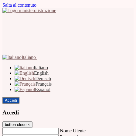
Salta al contenuto
Italiano
Italiano
English
Deutsch
Français
Español
Accedi
Accedi
button close
×
Nome Utente