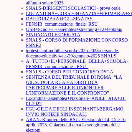
all’anno solare 2025
SNALS-DIRIGENTI SCOLASTICI - prova orale
LOCANDINA+CORSI+INFANZIA++PRIMARIA+S
DAI+FORZA+A+FGU-SINATAS
FENSIR_comunicazione+finale+RSU
USB+Scuola+-+assemblea+streaming+12+febbraio
SINDACATO FEDER-ATA
SNALS - CORSO DI FORMAZIONE CONCORSO
PNNR2
ipotesi-ccni-mobilita-scuola-2025-2028-personale-
docente-educativo-ata-29-gennaio-2025 SNALS
A+TUTTO+IL+PERSONALE+DELLA+SCUOLA-
FENSIR_comunicazione - RSU_
SNALS - CORSO PER CONCORSO DSGA
SENTENZA DEL TRIBUNALE DI ROMA: “LA
UIL SCUOLA RUA HA DIRITTO A
PARTECIPARE ALLE RIUNIONI PER
L’INFORMAZIONE E IL CONFRONTO”
Locandina+assemblea+Nazionale+ANIEF -ATA+31-
01-2025
FGU-GILDA DEGLI INSEGNANTI-BERGAMO:
INVIO NOTIZIE SINDACALI
ARAN: Rinnovo delle RSU. Elezioni del 14, 15 e 16
aprile 2025. Chiarimenti circa lo svolgimento delle
elezioni