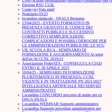
USB+Scuola+prenotazione+sportello+consulenze+per+
Elezioni RSU CGIL
Come+si+Vota anief
Notiziario 03/25
locandina sindacale - SNALS Bergamo
15/04/2025 - EVENTO FORMATIVO IN
PRESENZA GRATUITO IL CODICE DEI
CONTRATTI PUBBLICI E SUCCESSIVO
CORRETTIVO SEMPLIFICAZIONI,
COMPLICAZIONI E POSSIBILI DEROGHE PER
LE AMMINISTRAZIONI PUBBLICHE: LE SCU
UIL SCUOLA RUA - SEMINARIO DI
FORMAZIONE E AGGIORNAMENTO Ai sensi
dell'art 36 CCNL 2019/21
Associazione FederATA - CONSEGUI LA CIAD
ENTRO IL 30 APRILE 2025
10/04/25 - SEMINARIO DI FORMAZIONE
PLURITEMATICO IN PRESENZA: CCNL
VIGENTE E IN TRATTAZIONE PN 2021/2027
INTELLIGENZA ARTIFICIALE NEI SERVIZI
AMMINISTRATIVI
Locandina CONCORSO percorso di studio per ex
DSGA SNALS
Locandina WEBINAR Supporto amministrativo
Locandina Supporto procedure amministrative per