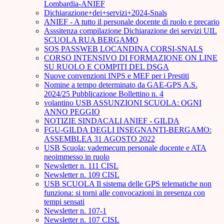
Lombardia-ANIEF
Dichiarazione+dei+servizi+2024-Snals
ANIEF - A tutto il personale docente di ruolo e precario
Asssitenza compilazione Dichiarazione dei servizi UIL
SCUOLA RUA BERGAMO
SOS PASSWEB LOCANDINA CORSI-SNALS
CORSO INTENSIVO DI FORMAZIONE ON LINE
SU RUOLO E COMPITI DEL DSGA
Nuove convenzioni INPS e MEF per i Prestiti
Nomine a tempo determinato da GAE-GPS A.S.
2024/25 Pubblicazione Bollettino n. 4
volantino USB ASSUNZIONI SCUOLA: OGNI
ANNO PEGGIO
NOTIZIE SINDACALI ANIEF - GILDA
FGU-GILDA DEGLI INSEGNANTI-BERGAMO:
ASSEMBLEA 31 AGOSTO 2022
USB Scuola: vademecum personale docente e ATA
neoimmesso in ruolo
Newsletter n. 111 CISL
Newsletter n. 109 CISL
USB SCUOLA Il sistema delle GPS telematiche non
funziona: si torni alle convocazioni in presenza con
tempi sensati
Newsletter n. 107-1
Newsletter n. 107 CISL