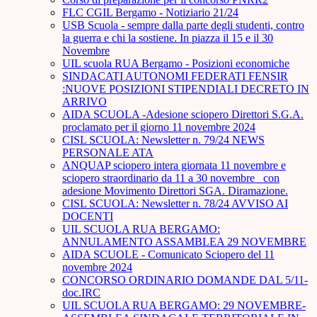
FLC CGIL Bergamo - Notiziario 21/24
USB Scuola - sempre dalla parte degli studenti, contro
la guerra e chi la sostiene. In piazza il 15 e il 30
Novembre
UIL scuola RUA Bergamo - Posizioni economiche
SINDACATI AUTONOMI FEDERATI FENSIR
:NUOVE POSIZIONI STIPENDIALI DECRETO IN
ARRIVO
AIDA SCUOLA -Adesione sciopero Direttori S.G.A.
proclamato per il giorno 11 novembre 2024
CISL SCUOLA: Newsletter n. 79/24 NEWS
PERSONALE ATA
ANQUAP sciopero intera giornata 11 novembre e
sciopero straordinario da 11 a 30 novembre_ con
adesione Movimento Direttori SGA. Diramazione.
CISL SCUOLA: Newsletter n. 78/24 AVVISO AI
DOCENTI
UIL SCUOLA RUA BERGAMO:
ANNULAMENTO ASSAMBLEA 29 NOVEMBRE
AIDA SCUOLE - Comunicato Sciopero del 11
novembre 2024
CONCORSO ORDINARIO DOMANDE DAL 5/11-
doc.IRC
UIL SCUOLA RUA BERGAMO: 29 NOVEMBRE-