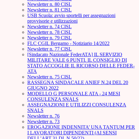
Newsletter n. 80 CISL
Newsletter n. 81 CISL
USB Scuola: avvio sportelli per assegnazioni
provvisorie e utilizzazioni
Newsletter n. 74 CISL
Newsletter n. 78 CISL
Newsletter n. 79 CISL
FLC CGIL Bergamo - Notiziario 14/2022
Newsletter n. 77 CISL
[Sindacato Nazionale FederATA] IL SERVIZIO
MILITARE VALE 6 PUNTI. IL CONSIGLIO DI
STATO ACCOGLIE IL RICORSO DELLE FEDER-
ATA
Newsletter n. 75 CISL
RASSEGNA SINDACALE ANIEF N.24 DEL 20
GIUGNO 2022
MODELLO G PERSONALE ATA - 24 MESI
CONSULENZA SNALS
ASSEGNAZIONI E UTILIZZI CONSULENZA
SNALS
Newsletter n. 76
Newsletter n. 73
EROGAZIONE INDENNITA’ UNA TANTUM PER
I LAVORATORI DIPENDENTI (AI SENSI
DELL’ART.31 DL N.50/22)