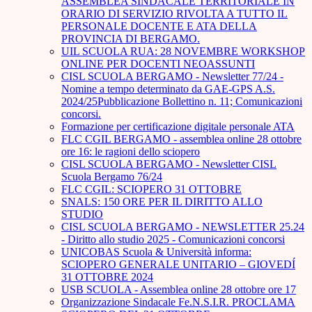
ASSEMBLEA SINDACALE TERRITORIALE IN
ORARIO DI SERVIZIO RIVOLTA A TUTTO IL
PERSONALE DOCENTE E ATA DELLA
PROVINCIA DI BERGAMO.
UIL SCUOLA RUA: 28 NOVEMBRE WORKSHOP
ONLINE PER DOCENTI NEOASSUNTI
CISL SCUOLA BERGAMO - Newsletter 77/24 -
Nomine a tempo determinato da GAE-GPS A.S.
2024/25Pubblicazione Bollettino n. 11; Comunicazioni
concorsi.
Formazione per certificazione digitale personale ATA
FLC CGIL BERGAMO - assemblea online 28 ottobre
ore 16: le ragioni dello sciopero
CISL SCUOLA BERGAMO - Newsletter CISL
Scuola Bergamo 76/24
FLC CGIL: SCIOPERO 31 OTTOBRE
SNALS: 150 ORE PER IL DIRITTO ALLO
STUDIO
CISL SCUOLA BERGAMO - NEWSLETTER 25.24
- Diritto allo studio 2025 - Comunicazioni concorsi
UNICOBAS Scuola & Università informa:
SCIOPERO GENERALE UNITARIO – GIOVEDÍ
31 OTTOBRE 2024
USB SCUOLA - Assemblea online 28 ottobre ore 17
Organizzazione Sindacale Fe.N.S.I.R. PROCLAMA