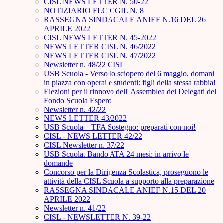
CISL NEWS LETTER N. 50-22
NOTIZIARIO FLC CGIL N. 8
RASSEGNA SINDACALE ANIEF N.16 DEL 26
APRILE 2022
CISL NEWS LETTER N. 45-2022
NEWS LETTER CISL N. 46/2022
NEWS LETTER CISL N. 47/2022
Newsletter n. 48/22 CISL
USB Scuola - Verso lo sciopero del 6 maggio, domani
in piazza con operai e studenti: figli della stessa rabbia!
Elezioni per il rinnovo dell' Assemblea dei Delegati del
Fondo Scuola Espero
Newsletter n. 42/22
NEWS LETTER 43/2022
USB Scuola – TFA Sostegno: preparati con noi!
CISL - NEWS LETTER 42/22
CISL Newsletter n. 37/22
USB Scuola. Bando ATA 24 mesi: in arrivo le
domande
Concorso per la Dirigenza Scolastica, proseguono le
attività della CISL Scuola a supporto alla preparazione
RASSEGNA SINDACALE ANIEF N.15 DEL 20
APRILE 2022
Newsletter n. 41/22
CISL - NEWSLETTER N. 39-22