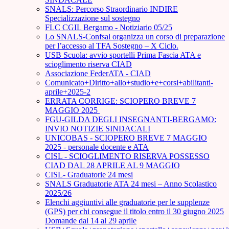
SNALS: Percorso Straordinario INDIRE
Specializzazione sul sostegno
FLC CGIL Bergamo - Notiziario 05/25
Lo SNALS-Confsal organizza un corso di preparazione
per l’accesso al TFA Sostegno – X Ciclo.
USB Scuola: avvio sportelli Prima Fascia ATA e
scioglimento riserva CIAD
Associazione FederATA - CIAD
Comunicato+Diritto+allo+studio+e+corsi+abilitanti-
aprile+2025-2
ERRATA CORRIGE: SCIOPERO BREVE 7
MAGGIO 2025
FGU-GILDA DEGLI INSEGNANTI-BERGAMO:
INVIO NOTIZIE SINDACALI
UNICOBAS - SCIOPERO BREVE 7 MAGGIO
2025 - personale docente e ATA
CISL - SCIOGLIMENTO RISERVA POSSESSO
CIAD DAL 28 APRILE AL 9 MAGGIO
CISL- Graduatorie 24 mesi
SNALS Graduatorie ATA 24 mesi – Anno Scolastico
2025/26
Elenchi aggiuntivi alle graduatorie per le supplenze
(GPS) per chi consegue il titolo entro il 30 giugno 2025
Domande dal 14 al 29 aprile