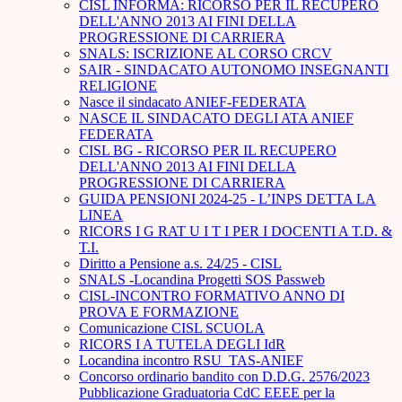
CISL INFORMA: RICORSO PER IL RECUPERO
DELL'ANNO 2013 AI FINI DELLA
PROGRESSIONE DI CARRIERA
SNALS: ISCRIZIONE AL CORSO CRCV
SAIR - SINDACATO AUTONOMO INSEGNANTI
RELIGIONE
Nasce il sindacato ANIEF-FEDERATA
NASCE IL SINDACATO DEGLI ATA ANIEF
FEDERATA
CISL BG - RICORSO PER IL RECUPERO
DELL'ANNO 2013 AI FINI DELLA
PROGRESSIONE DI CARRIERA
GUIDA PENSIONI 2024-25 - L’INPS DETTA LA
LINEA
RICORS I G RAT U I T I PER I DOCENTI A T.D. &
T.I.
Diritto a Pensione a.s. 24/25 - CISL
SNALS -Locandina Progetti SOS Passweb
CISL-INCONTRO FORMATIVO ANNO DI
PROVA E FORMAZIONE
Comunicazione CISL SCUOLA
RICORS I A TUTELA DEGLI IdR
Locandina incontro RSU_TAS-ANIEF
Concorso ordinario bandito con D.D.G. 2576/2023
Pubblicazione Graduatoria CdC EEEE per la