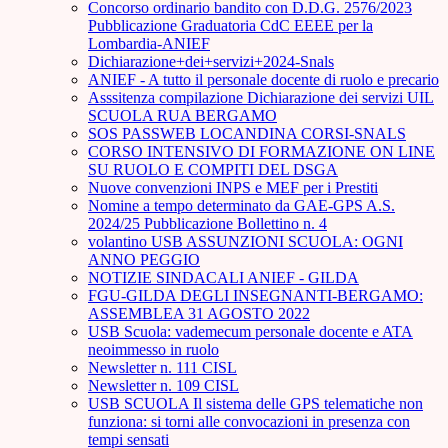
Concorso ordinario bandito con D.D.G. 2576/2023
Pubblicazione Graduatoria CdC EEEE per la
Lombardia-ANIEF
Dichiarazione+dei+servizi+2024-Snals
ANIEF - A tutto il personale docente di ruolo e precario
Asssitenza compilazione Dichiarazione dei servizi UIL
SCUOLA RUA BERGAMO
SOS PASSWEB LOCANDINA CORSI-SNALS
CORSO INTENSIVO DI FORMAZIONE ON LINE
SU RUOLO E COMPITI DEL DSGA
Nuove convenzioni INPS e MEF per i Prestiti
Nomine a tempo determinato da GAE-GPS A.S.
2024/25 Pubblicazione Bollettino n. 4
volantino USB ASSUNZIONI SCUOLA: OGNI
ANNO PEGGIO
NOTIZIE SINDACALI ANIEF - GILDA
FGU-GILDA DEGLI INSEGNANTI-BERGAMO:
ASSEMBLEA 31 AGOSTO 2022
USB Scuola: vademecum personale docente e ATA
neoimmesso in ruolo
Newsletter n. 111 CISL
Newsletter n. 109 CISL
USB SCUOLA Il sistema delle GPS telematiche non
funziona: si torni alle convocazioni in presenza con
tempi sensati