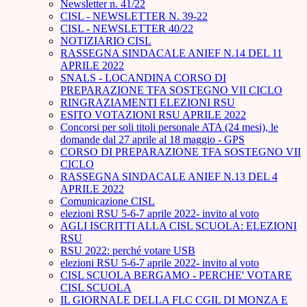
Newsletter n. 41/22
CISL - NEWSLETTER N. 39-22
CISL - NEWSLETTER 40/22
NOTIZIARIO CISL
RASSEGNA SINDACALE ANIEF N.14 DEL 11
APRILE 2022
SNALS - LOCANDINA CORSO DI
PREPARAZIONE TFA SOSTEGNO VII CICLO
RINGRAZIAMENTI ELEZIONI RSU
ESITO VOTAZIONI RSU APRILE 2022
Concorsi per soli titoli personale ATA (24 mesi), le
domande dal 27 aprile al 18 maggio - GPS
CORSO DI PREPARAZIONE TFA SOSTEGNO VII
CICLO
RASSEGNA SINDACALE ANIEF N.13 DEL 4
APRILE 2022
Comunicazione CISL
elezioni RSU 5-6-7 aprile 2022- invito al voto
AGLI ISCRITTI ALLA CISL SCUOLA: ELEZIONI
RSU
RSU 2022: perché votare USB
elezioni RSU 5-6-7 aprile 2022- invito al voto
CISL SCUOLA BERGAMO - PERCHE' VOTARE
CISL SCUOLA
IL GIORNALE DELLA FLC CGIL DI MONZA E