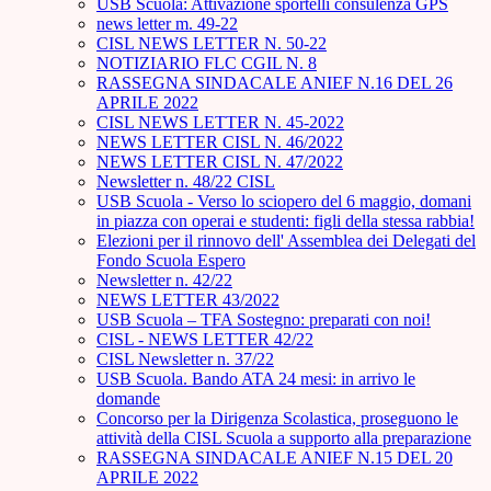
USB Scuola: Attivazione sportelli consulenza GPS
news letter m. 49-22
CISL NEWS LETTER N. 50-22
NOTIZIARIO FLC CGIL N. 8
RASSEGNA SINDACALE ANIEF N.16 DEL 26
APRILE 2022
CISL NEWS LETTER N. 45-2022
NEWS LETTER CISL N. 46/2022
NEWS LETTER CISL N. 47/2022
Newsletter n. 48/22 CISL
USB Scuola - Verso lo sciopero del 6 maggio, domani
in piazza con operai e studenti: figli della stessa rabbia!
Elezioni per il rinnovo dell' Assemblea dei Delegati del
Fondo Scuola Espero
Newsletter n. 42/22
NEWS LETTER 43/2022
USB Scuola – TFA Sostegno: preparati con noi!
CISL - NEWS LETTER 42/22
CISL Newsletter n. 37/22
USB Scuola. Bando ATA 24 mesi: in arrivo le
domande
Concorso per la Dirigenza Scolastica, proseguono le
attività della CISL Scuola a supporto alla preparazione
RASSEGNA SINDACALE ANIEF N.15 DEL 20
APRILE 2022