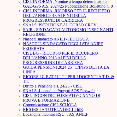
CISL INFORMA: Nomine a tempo determinato da
GAE-GPS A.S. 2024/25 Pubblicazione Bollettino n. 8
CISL INFORMA: RICORSO PER IL RECUPERO
DELL'ANNO 2013 AI FINI DELLA
PROGRESSIONE DI CARRIERA
SNALS: ISCRIZIONE AL CORSO CRCV
SAIR - SINDACATO AUTONOMO INSEGNANTI
RELIGIONE
Nasce il sindacato ANIEF-FEDERATA
NASCE IL SINDACATO DEGLI ATA ANIEF
FEDERATA
CISL BG - RICORSO PER IL RECUPERO
DELL'ANNO 2013 AI FINI DELLA
PROGRESSIONE DI CARRIERA
GUIDA PENSIONI 2024-25 - L’INPS DETTA LA
LINEA
RICORS I G RAT U I T I PER I DOCENTI A T.D. &
T.I.
Diritto a Pensione a.s. 24/25 - CISL
SNALS -Locandina Progetti SOS Passweb
CISL-INCONTRO FORMATIVO ANNO DI
PROVA E FORMAZIONE
Comunicazione CISL SCUOLA
RICORS I A TUTELA DEGLI IdR
Locandina incontro RSU_TAS-ANIEF