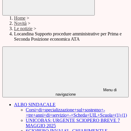
Home
>
Novità
>
Le notizie
>
Locandina Supporto procedure amministrative per Prima e
Seconda Posizione economica ATA
Menu di
navigazione
ALBO SINDACALE
Corsi+di+specializzazione+sul+sostegno+-
+tre+anni+di+servizio+-+Scheda+UIL+Scuola+(1) (1)
UNICOBAS: URGENTE SCIOPERO BREVE 7
MAGGIO 2025
SCIOPERO INVALSI - CHIARIMENTI E