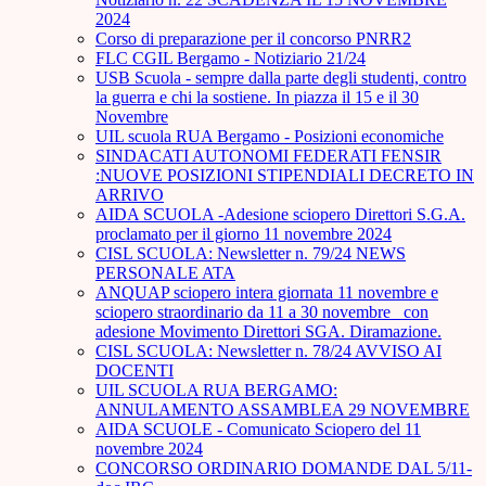
2024
Corso di preparazione per il concorso PNRR2
FLC CGIL Bergamo - Notiziario 21/24
USB Scuola - sempre dalla parte degli studenti, contro
la guerra e chi la sostiene. In piazza il 15 e il 30
Novembre
UIL scuola RUA Bergamo - Posizioni economiche
SINDACATI AUTONOMI FEDERATI FENSIR
:NUOVE POSIZIONI STIPENDIALI DECRETO IN
ARRIVO
AIDA SCUOLA -Adesione sciopero Direttori S.G.A.
proclamato per il giorno 11 novembre 2024
CISL SCUOLA: Newsletter n. 79/24 NEWS
PERSONALE ATA
ANQUAP sciopero intera giornata 11 novembre e
sciopero straordinario da 11 a 30 novembre_ con
adesione Movimento Direttori SGA. Diramazione.
CISL SCUOLA: Newsletter n. 78/24 AVVISO AI
DOCENTI
UIL SCUOLA RUA BERGAMO:
ANNULAMENTO ASSAMBLEA 29 NOVEMBRE
AIDA SCUOLE - Comunicato Sciopero del 11
novembre 2024
CONCORSO ORDINARIO DOMANDE DAL 5/11-