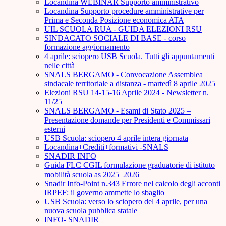
Locandina WEBINAR Supporto amministrativo
Locandina Supporto procedure amministrative per
Prima e Seconda Posizione economica ATA
UIL SCUOLA RUA - GUIDA ELEZIONI RSU
SINDACATO SOCIALE DI BASE - corso
formazione aggiornamento
4 aprile: sciopero USB Scuola. Tutti gli appuntamenti
nelle città
SNALS BERGAMO - Convocazione Assemblea
sindacale territoriale a distanza - martedì 8 aprile 2025
Elezioni RSU 14-15-16 Aprile 2024 - Newsletter n.
11/25
SNALS BERGAMO - Esami di Stato 2025 –
Presentazione domande per Presidenti e Commissari
esterni
USB Scuola: sciopero 4 aprile intera giornata
Locandina+Crediti+formativi -SNALS
SNADIR INFO
Guida FLC CGIL formulazione graduatorie di istituto
mobilità scuola as 2025_2026
Snadir Info-Point n.343 Errore nel calcolo degli acconti
IRPEF: il governo ammette lo sbaglio
USB Scuola: verso lo sciopero del 4 aprile, per una
nuova scuola pubblica statale
INFO- SNADIR