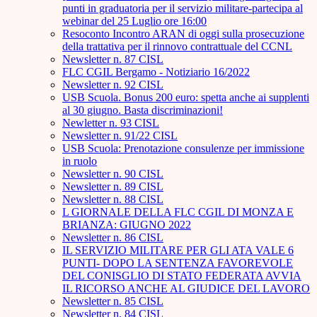
punti in graduatoria per il servizio militare-partecipa al
webinar del 25 Luglio ore 16:00
Resoconto Incontro ARAN di oggi sulla prosecuzione
della trattativa per il rinnovo contrattuale del CCNL
Newsletter n. 87 CISL
FLC CGIL Bergamo - Notiziario 16/2022
Newsletter n. 92 CISL
USB Scuola. Bonus 200 euro: spetta anche ai supplenti
al 30 giugno. Basta discriminazioni!
Newletter n. 93 CISL
Newsletter n. 91/22 CISL
USB Scuola: Prenotazione consulenze per immissione
in ruolo
Newsletter n. 90 CISL
Newsletter n. 89 CISL
Newsletter n. 88 CISL
L GIORNALE DELLA FLC CGIL DI MONZA E
BRIANZA: GIUGNO 2022
Newsletter n. 86 CISL
IL SERVIZIO MILITARE PER GLI ATA VALE 6
PUNTI- DOPO LA SENTENZA FAVOREVOLE
DEL CONISGLIO DI STATO FEDERATA AVVIA
IL RICORSO ANCHE AL GIUDICE DEL LAVORO
Newsletter n. 85 CISL
Newsletter n. 84 CISL