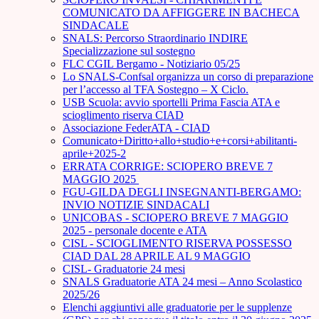
COMUNICATO DA AFFIGGERE IN BACHECA
SINDACALE
SNALS: Percorso Straordinario INDIRE
Specializzazione sul sostegno
FLC CGIL Bergamo - Notiziario 05/25
Lo SNALS-Confsal organizza un corso di preparazione
per l’accesso al TFA Sostegno – X Ciclo.
USB Scuola: avvio sportelli Prima Fascia ATA e
scioglimento riserva CIAD
Associazione FederATA - CIAD
Comunicato+Diritto+allo+studio+e+corsi+abilitanti-
aprile+2025-2
ERRATA CORRIGE: SCIOPERO BREVE 7
MAGGIO 2025
FGU-GILDA DEGLI INSEGNANTI-BERGAMO:
INVIO NOTIZIE SINDACALI
UNICOBAS - SCIOPERO BREVE 7 MAGGIO
2025 - personale docente e ATA
CISL - SCIOGLIMENTO RISERVA POSSESSO
CIAD DAL 28 APRILE AL 9 MAGGIO
CISL- Graduatorie 24 mesi
SNALS Graduatorie ATA 24 mesi – Anno Scolastico
2025/26
Elenchi aggiuntivi alle graduatorie per le supplenze