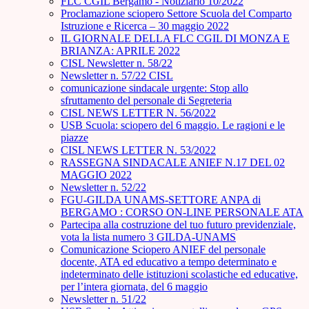
FLC CGIL Bergamo - Notiziario 10/2022
Proclamazione sciopero Settore Scuola del Comparto
Istruzione e Ricerca – 30 maggio 2022
IL GIORNALE DELLA FLC CGIL DI MONZA E
BRIANZA: APRILE 2022
CISL Newsletter n. 58/22
Newsletter n. 57/22 CISL
comunicazione sindacale urgente: Stop allo
sfruttamento del personale di Segreteria
CISL NEWS LETTER N. 56/2022
USB Scuola: sciopero del 6 maggio. Le ragioni e le
piazze
CISL NEWS LETTER N. 53/2022
RASSEGNA SINDACALE ANIEF N.17 DEL 02
MAGGIO 2022
Newsletter n. 52/22
FGU-GILDA UNAMS-SETTORE ANPA di
BERGAMO : CORSO ON-LINE PERSONALE ATA
Partecipa alla costruzione del tuo futuro previdenziale,
vota la lista numero 3 GILDA-UNAMS
Comunicazione Sciopero ANIEF del personale
docente, ATA ed educativo a tempo determinato e
indeterminato delle istituzioni scolastiche ed educative,
per l’intera giornata, del 6 maggio
Newsletter n. 51/22