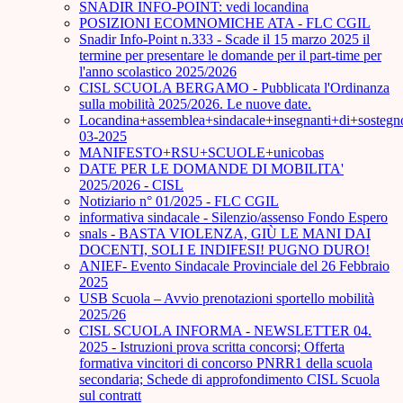
SNADIR INFO-POINT: vedi locandina
POSIZIONI ECOMNOMICHE ATA - FLC CGIL
Snadir Info-Point n.333 - Scade il 15 marzo 2025 il
termine per presentare le domande per il part-time per
l'anno scolastico 2025/2026
CISL SCUOLA BERGAMO - Pubblicata l'Ordinanza
sulla mobilità 2025/2026. Le nuove date.
Locandina+assemblea+sindacale+insegnanti+di+sostegn
03-2025
MANIFESTO+RSU+SCUOLE+unicobas
DATE PER LE DOMANDE DI MOBILITA'
2025/2026 - CISL
Notiziario n° 01/2025 - FLC CGIL
informativa sindacale - Silenzio/assenso Fondo Espero
snals - BASTA VIOLENZA, GIÙ LE MANI DAI
DOCENTI, SOLI E INDIFESI! PUGNO DURO!
ANIEF- Evento Sindacale Provinciale del 26 Febbraio
2025
USB Scuola – Avvio prenotazioni sportello mobilità
2025/26
CISL SCUOLA INFORMA - NEWSLETTER 04.
2025 - Istruzioni prova scritta concorsi; Offerta
formativa vincitori di concorso PNRR1 della scuola
secondaria; Schede di approfondimento CISL Scuola
sul contratt