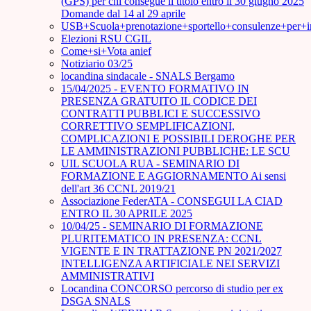
(GPS) per chi consegue il titolo entro il 30 giugno 2025
Domande dal 14 al 29 aprile
USB+Scuola+prenotazione+sportello+consulenze+per+
Elezioni RSU CGIL
Come+si+Vota anief
Notiziario 03/25
locandina sindacale - SNALS Bergamo
15/04/2025 - EVENTO FORMATIVO IN
PRESENZA GRATUITO IL CODICE DEI
CONTRATTI PUBBLICI E SUCCESSIVO
CORRETTIVO SEMPLIFICAZIONI,
COMPLICAZIONI E POSSIBILI DEROGHE PER
LE AMMINISTRAZIONI PUBBLICHE: LE SCU
UIL SCUOLA RUA - SEMINARIO DI
FORMAZIONE E AGGIORNAMENTO Ai sensi
dell'art 36 CCNL 2019/21
Associazione FederATA - CONSEGUI LA CIAD
ENTRO IL 30 APRILE 2025
10/04/25 - SEMINARIO DI FORMAZIONE
PLURITEMATICO IN PRESENZA: CCNL
VIGENTE E IN TRATTAZIONE PN 2021/2027
INTELLIGENZA ARTIFICIALE NEI SERVIZI
AMMINISTRATIVI
Locandina CONCORSO percorso di studio per ex
DSGA SNALS