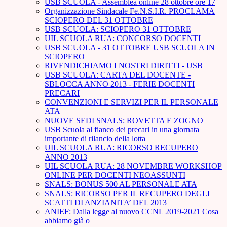
USB SCUOLA - Assemblea online 28 ottobre ore 17
Organizzazione Sindacale Fe.N.S.I.R. PROCLAMA
SCIOPERO DEL 31 OTTOBRE
USB SCUOLA: SCIOPERO 31 OTTOBRE
UIL SCUOLA RUA: CONCORSO DOCENTI
USB SCUOLA - 31 OTTOBRE USB SCUOLA IN
SCIOPERO
RIVENDICHIAMO I NOSTRI DIRITTI - USB
USB SCUOLA: CARTA DEL DOCENTE -
SBLOCCA ANNO 2013 - FERIE DOCENTI
PRECARI
CONVENZIONI E SERVIZI PER IL PERSONALE
ATA
NUOVE SEDI SNALS: ROVETTA E ZOGNO
USB Scuola al fianco dei precari in una giornata
importante di rilancio della lotta
UIL SCUOLA RUA: RICORSO RECUPERO
ANNO 2013
UIL SCUOLA RUA: 28 NOVEMBRE WORKSHOP
ONLINE PER DOCENTI NEOASSUNTI
SNALS: BONUS 500 AL PERSONALE ATA
SNALS: RICORSO PER IL RECUPERO DEGLI
SCATTI DI ANZIANITA’ DEL 2013
ANIEF: Dalla legge al nuovo CCNL 2019-2021 Cosa
abbiamo già o