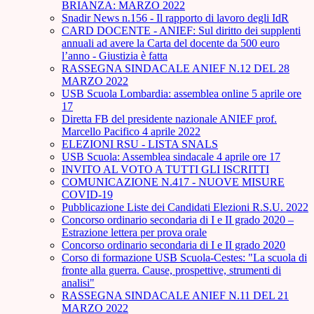
BRIANZA: MARZO 2022
Snadir News n.156 - Il rapporto di lavoro degli IdR
CARD DOCENTE - ANIEF: Sul diritto dei supplenti
annuali ad avere la Carta del docente da 500 euro
l’anno - Giustizia è fatta
RASSEGNA SINDACALE ANIEF N.12 DEL 28
MARZO 2022
USB Scuola Lombardia: assemblea online 5 aprile ore
17
Diretta FB del presidente nazionale ANIEF prof.
Marcello Pacifico 4 aprile 2022
ELEZIONI RSU - LISTA SNALS
USB Scuola: Assemblea sindacale 4 aprile ore 17
INVITO AL VOTO A TUTTI GLI ISCRITTI
COMUNICAZIONE N.417 - NUOVE MISURE
COVID-19
Pubblicazione Liste dei Candidati Elezioni R.S.U. 2022
Concorso ordinario secondaria di I e II grado 2020 –
Estrazione lettera per prova orale
Concorso ordinario secondaria di I e II grado 2020
Corso di formazione USB Scuola-Cestes: "La scuola di
fronte alla guerra. Cause, prospettive, strumenti di
analisi"
RASSEGNA SINDACALE ANIEF N.11 DEL 21
MARZO 2022