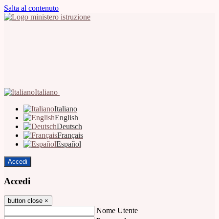
Salta al contenuto
Italiano
Italiano
English
Deutsch
Français
Español
Accedi
Accedi
button close
×
Nome Utente