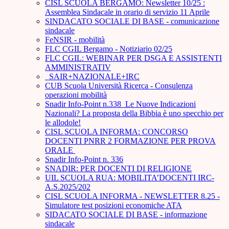
CISL SCUOLA BERGAMO: Newsletter 10/25 :
Assemblea Sindacale in orario di servizio 11 Aprile
SINDACATO SOCIALE DI BASE - comunicazione
sindacale
FeNSIR - mobilità
FLC CGIL Bergamo - Notiziario 02/25
FLC CGIL: WEBINAR PER DSGA E ASSISTENTI
AMMINISTRATIV
_SAIR+NAZIONALE+IRC
CUB Scuola Università Ricerca - Consulenza
operazioni mobilità
Snadir Info-Point n.338 Le Nuove Indicazioni
Nazionali? La proposta della Bibbia è uno specchio per
le allodole!
CISL SCUOLA INFORMA: CONCORSO
DOCENTI PNRR 2 FORMAZIONE PER PROVA
ORALE ­
Snadir Info-Point n. 336
SNADIR: PER DOCENTI DI RELIGIONE
UIL SCUOLA RUA: MOBILITA’DOCENTI IRC-
A.S.2025/202
CISL SCUOLA INFORMA - NEWSLETTER 8.25 -
Simulatore test posizioni economiche ATA
SIDACATO SOCIALE DI BASE - informazione
sindacale