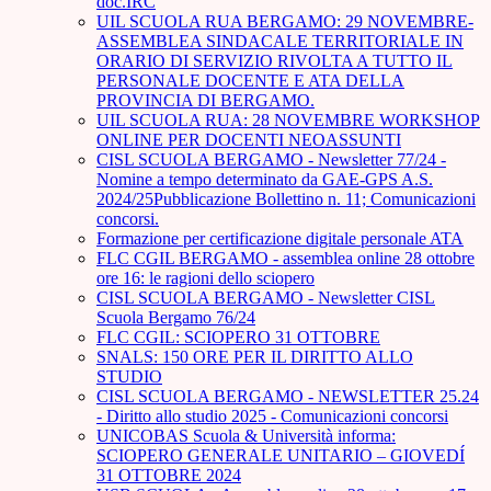
doc.IRC
UIL SCUOLA RUA BERGAMO: 29 NOVEMBRE-
ASSEMBLEA SINDACALE TERRITORIALE IN
ORARIO DI SERVIZIO RIVOLTA A TUTTO IL
PERSONALE DOCENTE E ATA DELLA
PROVINCIA DI BERGAMO.
UIL SCUOLA RUA: 28 NOVEMBRE WORKSHOP
ONLINE PER DOCENTI NEOASSUNTI
CISL SCUOLA BERGAMO - Newsletter 77/24 -
Nomine a tempo determinato da GAE-GPS A.S.
2024/25Pubblicazione Bollettino n. 11; Comunicazioni
concorsi.
Formazione per certificazione digitale personale ATA
FLC CGIL BERGAMO - assemblea online 28 ottobre
ore 16: le ragioni dello sciopero
CISL SCUOLA BERGAMO - Newsletter CISL
Scuola Bergamo 76/24
FLC CGIL: SCIOPERO 31 OTTOBRE
SNALS: 150 ORE PER IL DIRITTO ALLO
STUDIO
CISL SCUOLA BERGAMO - NEWSLETTER 25.24
- Diritto allo studio 2025 - Comunicazioni concorsi
UNICOBAS Scuola & Università informa:
SCIOPERO GENERALE UNITARIO – GIOVEDÍ
31 OTTOBRE 2024