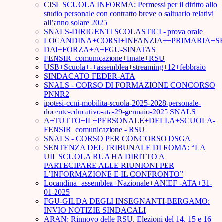
CISL SCUOLA INFORMA: Permessi per il diritto allo
studio personale con contratto breve o saltuario relativi
all’anno solare 2025
SNALS-DIRIGENTI SCOLASTICI - prova orale
LOCANDINA+CORSI+INFANZIA++PRIMARIA+S
DAI+FORZA+A+FGU-SINATAS
FENSIR_comunicazione+finale+RSU
USB+Scuola+-+assemblea+streaming+12+febbraio
SINDACATO FEDER-ATA
SNALS - CORSO DI FORMAZIONE CONCORSO
PNNR2
ipotesi-ccni-mobilita-scuola-2025-2028-personale-
docente-educativo-ata-29-gennaio-2025 SNALS
A+TUTTO+IL+PERSONALE+DELLA+SCUOLA-
FENSIR_comunicazione - RSU_
SNALS - CORSO PER CONCORSO DSGA
SENTENZA DEL TRIBUNALE DI ROMA: “LA
UIL SCUOLA RUA HA DIRITTO A
PARTECIPARE ALLE RIUNIONI PER
L’INFORMAZIONE E IL CONFRONTO”
Locandina+assemblea+Nazionale+ANIEF -ATA+31-
01-2025
FGU-GILDA DEGLI INSEGNANTI-BERGAMO:
INVIO NOTIZIE SINDACALI
ARAN: Rinnovo delle RSU. Elezioni del 14, 15 e 16