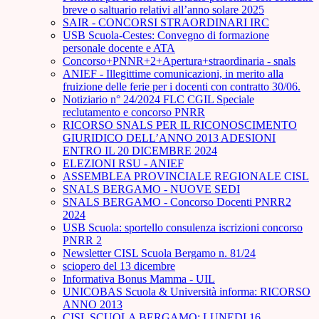
breve o saltuario relativi all’anno solare 2025
SAIR - CONCORSI STRAORDINARI IRC
USB Scuola-Cestes: Convegno di formazione
personale docente e ATA
Concorso+PNNR+2+Apertura+straordinaria - snals
ANIEF - Illegittime comunicazioni, in merito alla
fruizione delle ferie per i docenti con contratto 30/06.
Notiziario n° 24/2024 FLC CGIL Speciale
reclutamento e concorso PNRR
RICORSO SNALS PER IL RICONOSCIMENTO
GIURIDICO DELL’ANNO 2013 ADESIONI
ENTRO IL 20 DICEMBRE 2024
ELEZIONI RSU - ANIEF
ASSEMBLEA PROVINCIALE REGIONALE CISL
SNALS BERGAMO - NUOVE SEDI
SNALS BERGAMO - Concorso Docenti PNRR2
2024
USB Scuola: sportello consulenza iscrizioni concorso
PNRR 2
Newsletter CISL Scuola Bergamo n. 81/24
sciopero del 13 dicembre
Informativa Bonus Mamma - UIL
UNICOBAS Scuola & Università informa: RICORSO
ANNO 2013
CISL SCUOLA BERGAMO: LUNEDI 16