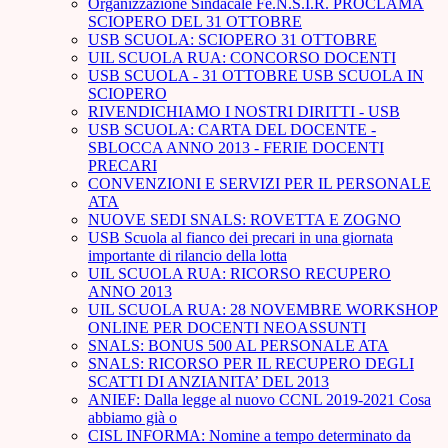
Organizzazione Sindacale Fe.N.S.I.R. PROCLAMA
SCIOPERO DEL 31 OTTOBRE
USB SCUOLA: SCIOPERO 31 OTTOBRE
UIL SCUOLA RUA: CONCORSO DOCENTI
USB SCUOLA - 31 OTTOBRE USB SCUOLA IN
SCIOPERO
RIVENDICHIAMO I NOSTRI DIRITTI - USB
USB SCUOLA: CARTA DEL DOCENTE -
SBLOCCA ANNO 2013 - FERIE DOCENTI
PRECARI
CONVENZIONI E SERVIZI PER IL PERSONALE
ATA
NUOVE SEDI SNALS: ROVETTA E ZOGNO
USB Scuola al fianco dei precari in una giornata
importante di rilancio della lotta
UIL SCUOLA RUA: RICORSO RECUPERO
ANNO 2013
UIL SCUOLA RUA: 28 NOVEMBRE WORKSHOP
ONLINE PER DOCENTI NEOASSUNTI
SNALS: BONUS 500 AL PERSONALE ATA
SNALS: RICORSO PER IL RECUPERO DEGLI
SCATTI DI ANZIANITA’ DEL 2013
ANIEF: Dalla legge al nuovo CCNL 2019-2021 Cosa
abbiamo già o
CISL INFORMA: Nomine a tempo determinato da