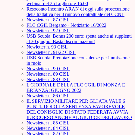
webinar del 25 Luglio ore 16:00
Resoconto Incontro ARAN di oggi sulla prosecuzione
della trattativa per il rinnovo contrattuale del CCNL
Newsletter n. 87 CISL
FLC CGIL Bergamo - Notiziario 16/2022
Newsletter n. 92 CISL
USB Scuola. Bonus 200 euro: spetta anche ai supplenti
al 30 giugno. Basta discriminazioni!
Newletter n. 93 CISL
Newsletter n. 91/22 CISL
USB Scuola: Prenotazione consulenze per immissione
in ruolo
Newsletter n. 90 CISL
Newsletter n. 89 CISL
Newsletter n. 88 CISL
L GIORNALE DELLA FLC CGIL DI MONZA E
BRIANZA: GIUGNO 2022
Newsletter n. 86 CISL
IL SERVIZIO MILITARE PER GLI ATA VALE 6
PUNTI- DOPO LA SENTENZA FAVOREVOLE
DEL CONISGLIO DI STATO FEDERATA AVVIA
IL RICORSO ANCHE AL GIUDICE DEL LAVORO
Newsletter n. 85 CISL
Newsletter n. 84 CISL
Newsletter n. 82 CISL