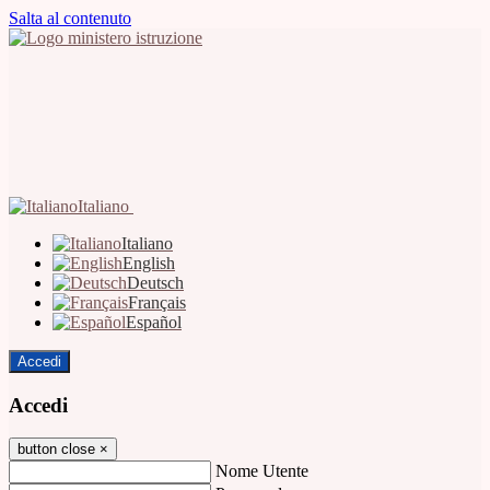
Salta al contenuto
Italiano
Italiano
English
Deutsch
Français
Español
Accedi
Accedi
button close
×
Nome Utente