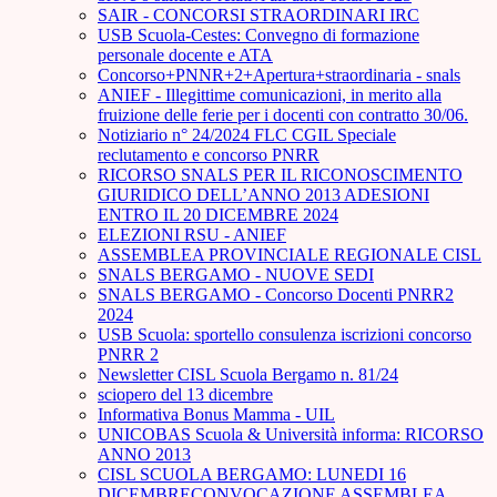
SAIR - CONCORSI STRAORDINARI IRC
USB Scuola-Cestes: Convegno di formazione
personale docente e ATA
Concorso+PNNR+2+Apertura+straordinaria - snals
ANIEF - Illegittime comunicazioni, in merito alla
fruizione delle ferie per i docenti con contratto 30/06.
Notiziario n° 24/2024 FLC CGIL Speciale
reclutamento e concorso PNRR
RICORSO SNALS PER IL RICONOSCIMENTO
GIURIDICO DELL’ANNO 2013 ADESIONI
ENTRO IL 20 DICEMBRE 2024
ELEZIONI RSU - ANIEF
ASSEMBLEA PROVINCIALE REGIONALE CISL
SNALS BERGAMO - NUOVE SEDI
SNALS BERGAMO - Concorso Docenti PNRR2
2024
USB Scuola: sportello consulenza iscrizioni concorso
PNRR 2
Newsletter CISL Scuola Bergamo n. 81/24
sciopero del 13 dicembre
Informativa Bonus Mamma - UIL
UNICOBAS Scuola & Università informa: RICORSO
ANNO 2013
CISL SCUOLA BERGAMO: LUNEDI 16
DICEMBRECONVOCAZIONE ASSEMBLEA