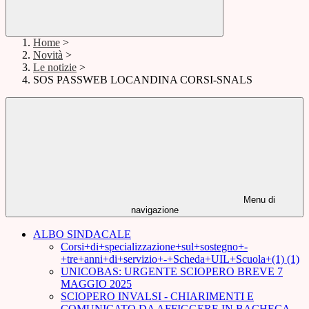
Home
>
Novità
>
Le notizie
>
SOS PASSWEB LOCANDINA CORSI-SNALS
Menu di
navigazione
ALBO SINDACALE
Corsi+di+specializzazione+sul+sostegno+-
+tre+anni+di+servizio+-+Scheda+UIL+Scuola+(1) (1)
UNICOBAS: URGENTE SCIOPERO BREVE 7
MAGGIO 2025
SCIOPERO INVALSI - CHIARIMENTI E
COMUNICATO DA AFFIGGERE IN BACHECA