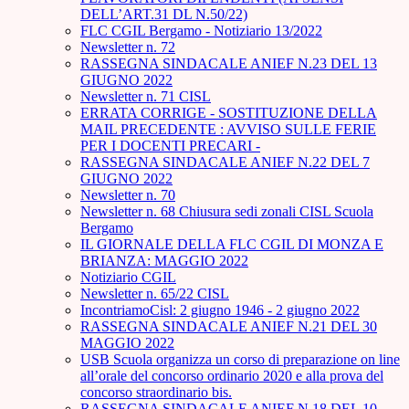
DELL’ART.31 DL N.50/22)
FLC CGIL Bergamo - Notiziario 13/2022
Newsletter n. 72
RASSEGNA SINDACALE ANIEF N.23 DEL 13
GIUGNO 2022
Newsletter n. 71 CISL
ERRATA CORRIGE - SOSTITUZIONE DELLA
MAIL PRECEDENTE : AVVISO SULLE FERIE
PER I DOCENTI PRECARI -
RASSEGNA SINDACALE ANIEF N.22 DEL 7
GIUGNO 2022
Newsletter n. 70
Newsletter n. 68 Chiusura sedi zonali CISL Scuola
Bergamo
IL GIORNALE DELLA FLC CGIL DI MONZA E
BRIANZA: MAGGIO 2022
Notiziario CGIL
Newsletter n. 65/22 CISL
IncontriamoCisl: 2 giugno 1946 - 2 giugno 2022
RASSEGNA SINDACALE ANIEF N.21 DEL 30
MAGGIO 2022
USB Scuola organizza un corso di preparazione on line
all’orale del concorso ordinario 2020 e alla prova del
concorso straordinario bis.
RASSEGNA SINDACALE ANIEF N.18 DEL 10