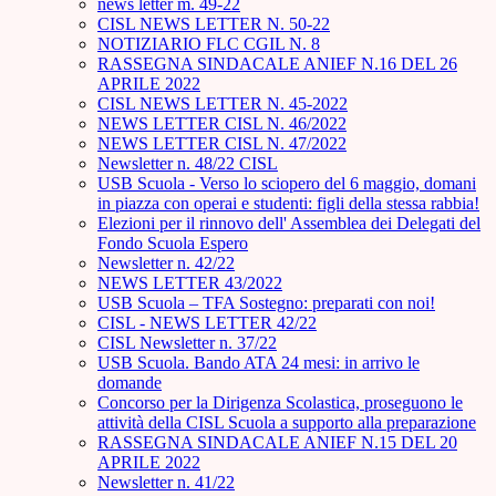
news letter m. 49-22
CISL NEWS LETTER N. 50-22
NOTIZIARIO FLC CGIL N. 8
RASSEGNA SINDACALE ANIEF N.16 DEL 26
APRILE 2022
CISL NEWS LETTER N. 45-2022
NEWS LETTER CISL N. 46/2022
NEWS LETTER CISL N. 47/2022
Newsletter n. 48/22 CISL
USB Scuola - Verso lo sciopero del 6 maggio, domani
in piazza con operai e studenti: figli della stessa rabbia!
Elezioni per il rinnovo dell' Assemblea dei Delegati del
Fondo Scuola Espero
Newsletter n. 42/22
NEWS LETTER 43/2022
USB Scuola – TFA Sostegno: preparati con noi!
CISL - NEWS LETTER 42/22
CISL Newsletter n. 37/22
USB Scuola. Bando ATA 24 mesi: in arrivo le
domande
Concorso per la Dirigenza Scolastica, proseguono le
attività della CISL Scuola a supporto alla preparazione
RASSEGNA SINDACALE ANIEF N.15 DEL 20
APRILE 2022
Newsletter n. 41/22