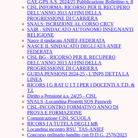
GAE-GPS A.S. 2024/25 Pubblicazione Bollettino n. 8
CISL INFORMA: RICORSO PER IL RECUPERO
DELL'ANNO 2013 AI FINI DELLA
PROGRESSIONE DI CARRIERA
SNALS: ISCRIZIONE AL CORSO CRCV
SAIR - SINDACATO AUTONOMO INSEGNANTI
RELIGIONE
Nasce il sindacato ANIEF-FEDERATA
NASCE IL SINDACATO DEGLI ATA ANIEF
FEDERATA
CISL BG - RICORSO PER IL RECUPERO
DELL'ANNO 2013 AI FINI DELLA
PROGRESSIONE DI CARRIERA
GUIDA PENSIONI 2024-25 - L’INPS DETTA LA
LINEA
RICORS I G RAT U I T I PER I DOCENTI A T.D. &
T.I.
Diritto a Pensione a.s. 24/25 - CISL
SNALS -Locandina Progetti SOS Passweb
CISL-INCONTRO FORMATIVO ANNO DI
PROVA E FORMAZIONE
Comunicazione CISL SCUOLA
RICORS I A TUTELA DEGLI IdR
Locandina incontro RSU_TAS-ANIEF
Concorso ordinario bandito con D.D.G. 2576/2023