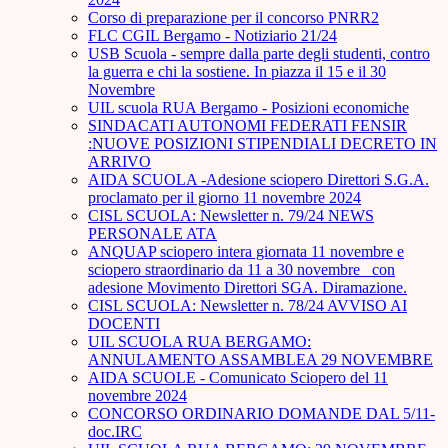
Corso di preparazione per il concorso PNRR2
FLC CGIL Bergamo - Notiziario 21/24
USB Scuola - sempre dalla parte degli studenti, contro
la guerra e chi la sostiene. In piazza il 15 e il 30
Novembre
UIL scuola RUA Bergamo - Posizioni economiche
SINDACATI AUTONOMI FEDERATI FENSIR
:NUOVE POSIZIONI STIPENDIALI DECRETO IN
ARRIVO
AIDA SCUOLA -Adesione sciopero Direttori S.G.A.
proclamato per il giorno 11 novembre 2024
CISL SCUOLA: Newsletter n. 79/24 NEWS
PERSONALE ATA
ANQUAP sciopero intera giornata 11 novembre e
sciopero straordinario da 11 a 30 novembre_ con
adesione Movimento Direttori SGA. Diramazione.
CISL SCUOLA: Newsletter n. 78/24 AVVISO AI
DOCENTI
UIL SCUOLA RUA BERGAMO:
ANNULAMENTO ASSAMBLEA 29 NOVEMBRE
AIDA SCUOLE - Comunicato Sciopero del 11
novembre 2024
CONCORSO ORDINARIO DOMANDE DAL 5/11-
doc.IRC