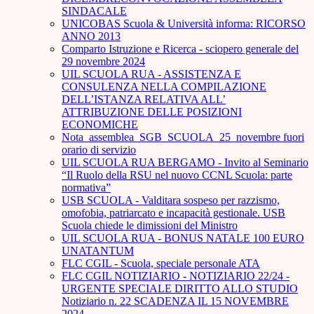
SINDACALE
UNICOBAS Scuola & Università informa: RICORSO
ANNO 2013
Comparto Istruzione e Ricerca - sciopero generale del
29 novembre 2024
UIL SCUOLA RUA - ASSISTENZA E
CONSULENZA NELLA COMPILAZIONE
DELL’ISTANZA RELATIVA ALL’
ATTRIBUZIONE DELLE POSIZIONI
ECONOMICHE
Nota_assemblea_SGB_SCUOLA_25_novembre fuori
orario di servizio
UIL SCUOLA RUA BERGAMO - Invito al Seminario
“Il Ruolo della RSU nel nuovo CCNL Scuola: parte
normativa”
USB SCUOLA - Valditara sospeso per razzismo,
omofobia, patriarcato e incapacità gestionale. USB
Scuola chiede le dimissioni del Ministro
UIL SCUOLA RUA - BONUS NATALE 100 EURO
UNATANTUM
FLC CGIL - Scuola, speciale personale ATA
FLC CGIL NOTIZIARIO - NOTIZIARIO 22/24 -
URGENTE SPECIALE DIRITTO ALLO STUDIO
Notiziario n. 22 SCADENZA IL 15 NOVEMBRE
2024