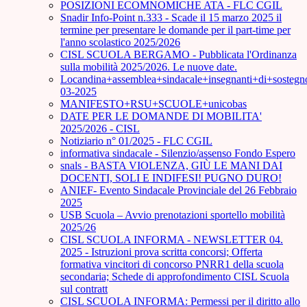
POSIZIONI ECOMNOMICHE ATA - FLC CGIL
Snadir Info-Point n.333 - Scade il 15 marzo 2025 il
termine per presentare le domande per il part-time per
l'anno scolastico 2025/2026
CISL SCUOLA BERGAMO - Pubblicata l'Ordinanza
sulla mobilità 2025/2026. Le nuove date.
Locandina+assemblea+sindacale+insegnanti+di+sostegn
03-2025
MANIFESTO+RSU+SCUOLE+unicobas
DATE PER LE DOMANDE DI MOBILITA'
2025/2026 - CISL
Notiziario n° 01/2025 - FLC CGIL
informativa sindacale - Silenzio/assenso Fondo Espero
snals - BASTA VIOLENZA, GIÙ LE MANI DAI
DOCENTI, SOLI E INDIFESI! PUGNO DURO!
ANIEF- Evento Sindacale Provinciale del 26 Febbraio
2025
USB Scuola – Avvio prenotazioni sportello mobilità
2025/26
CISL SCUOLA INFORMA - NEWSLETTER 04.
2025 - Istruzioni prova scritta concorsi; Offerta
formativa vincitori di concorso PNRR1 della scuola
secondaria; Schede di approfondimento CISL Scuola
sul contratt
CISL SCUOLA INFORMA: Permessi per il diritto allo