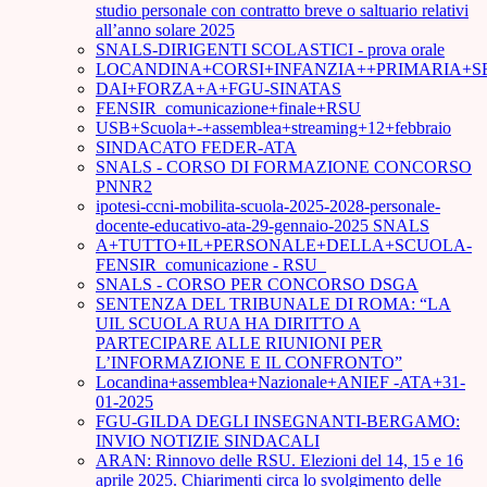
studio personale con contratto breve o saltuario relativi
all’anno solare 2025
SNALS-DIRIGENTI SCOLASTICI - prova orale
LOCANDINA+CORSI+INFANZIA++PRIMARIA+S
DAI+FORZA+A+FGU-SINATAS
FENSIR_comunicazione+finale+RSU
USB+Scuola+-+assemblea+streaming+12+febbraio
SINDACATO FEDER-ATA
SNALS - CORSO DI FORMAZIONE CONCORSO
PNNR2
ipotesi-ccni-mobilita-scuola-2025-2028-personale-
docente-educativo-ata-29-gennaio-2025 SNALS
A+TUTTO+IL+PERSONALE+DELLA+SCUOLA-
FENSIR_comunicazione - RSU_
SNALS - CORSO PER CONCORSO DSGA
SENTENZA DEL TRIBUNALE DI ROMA: “LA
UIL SCUOLA RUA HA DIRITTO A
PARTECIPARE ALLE RIUNIONI PER
L’INFORMAZIONE E IL CONFRONTO”
Locandina+assemblea+Nazionale+ANIEF -ATA+31-
01-2025
FGU-GILDA DEGLI INSEGNANTI-BERGAMO:
INVIO NOTIZIE SINDACALI
ARAN: Rinnovo delle RSU. Elezioni del 14, 15 e 16
aprile 2025. Chiarimenti circa lo svolgimento delle