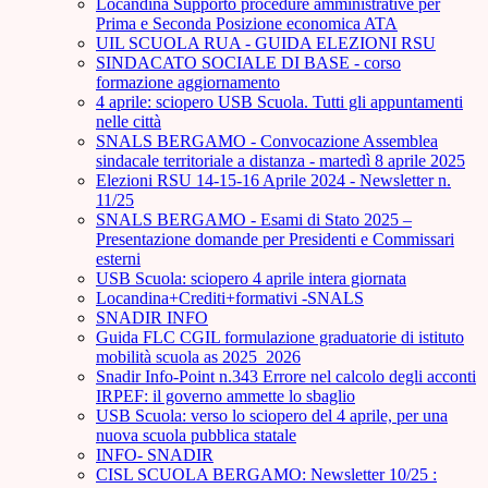
Locandina Supporto procedure amministrative per
Prima e Seconda Posizione economica ATA
UIL SCUOLA RUA - GUIDA ELEZIONI RSU
SINDACATO SOCIALE DI BASE - corso
formazione aggiornamento
4 aprile: sciopero USB Scuola. Tutti gli appuntamenti
nelle città
SNALS BERGAMO - Convocazione Assemblea
sindacale territoriale a distanza - martedì 8 aprile 2025
Elezioni RSU 14-15-16 Aprile 2024 - Newsletter n.
11/25
SNALS BERGAMO - Esami di Stato 2025 –
Presentazione domande per Presidenti e Commissari
esterni
USB Scuola: sciopero 4 aprile intera giornata
Locandina+Crediti+formativi -SNALS
SNADIR INFO
Guida FLC CGIL formulazione graduatorie di istituto
mobilità scuola as 2025_2026
Snadir Info-Point n.343 Errore nel calcolo degli acconti
IRPEF: il governo ammette lo sbaglio
USB Scuola: verso lo sciopero del 4 aprile, per una
nuova scuola pubblica statale
INFO- SNADIR
CISL SCUOLA BERGAMO: Newsletter 10/25 :