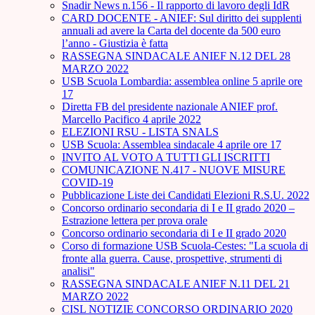
Snadir News n.156 - Il rapporto di lavoro degli IdR
CARD DOCENTE - ANIEF: Sul diritto dei supplenti
annuali ad avere la Carta del docente da 500 euro
l’anno - Giustizia è fatta
RASSEGNA SINDACALE ANIEF N.12 DEL 28
MARZO 2022
USB Scuola Lombardia: assemblea online 5 aprile ore
17
Diretta FB del presidente nazionale ANIEF prof.
Marcello Pacifico 4 aprile 2022
ELEZIONI RSU - LISTA SNALS
USB Scuola: Assemblea sindacale 4 aprile ore 17
INVITO AL VOTO A TUTTI GLI ISCRITTI
COMUNICAZIONE N.417 - NUOVE MISURE
COVID-19
Pubblicazione Liste dei Candidati Elezioni R.S.U. 2022
Concorso ordinario secondaria di I e II grado 2020 –
Estrazione lettera per prova orale
Concorso ordinario secondaria di I e II grado 2020
Corso di formazione USB Scuola-Cestes: "La scuola di
fronte alla guerra. Cause, prospettive, strumenti di
analisi"
RASSEGNA SINDACALE ANIEF N.11 DEL 21
MARZO 2022
CISL NOTIZIE CONCORSO ORDINARIO 2020