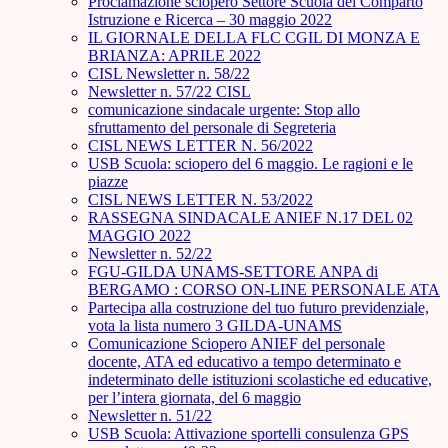
Proclamazione sciopero Settore Scuola del Comparto
Istruzione e Ricerca – 30 maggio 2022
IL GIORNALE DELLA FLC CGIL DI MONZA E
BRIANZA: APRILE 2022
CISL Newsletter n. 58/22
Newsletter n. 57/22 CISL
comunicazione sindacale urgente: Stop allo
sfruttamento del personale di Segreteria
CISL NEWS LETTER N. 56/2022
USB Scuola: sciopero del 6 maggio. Le ragioni e le
piazze
CISL NEWS LETTER N. 53/2022
RASSEGNA SINDACALE ANIEF N.17 DEL 02
MAGGIO 2022
Newsletter n. 52/22
FGU-GILDA UNAMS-SETTORE ANPA di
BERGAMO : CORSO ON-LINE PERSONALE ATA
Partecipa alla costruzione del tuo futuro previdenziale,
vota la lista numero 3 GILDA-UNAMS
Comunicazione Sciopero ANIEF del personale
docente, ATA ed educativo a tempo determinato e
indeterminato delle istituzioni scolastiche ed educative,
per l’intera giornata, del 6 maggio
Newsletter n. 51/22
USB Scuola: Attivazione sportelli consulenza GPS