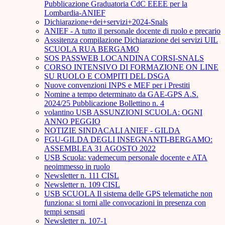
Pubblicazione Graduatoria CdC EEEE per la
Lombardia-ANIEF
Dichiarazione+dei+servizi+2024-Snals
ANIEF - A tutto il personale docente di ruolo e precario
Asssitenza compilazione Dichiarazione dei servizi UIL
SCUOLA RUA BERGAMO
SOS PASSWEB LOCANDINA CORSI-SNALS
CORSO INTENSIVO DI FORMAZIONE ON LINE
SU RUOLO E COMPITI DEL DSGA
Nuove convenzioni INPS e MEF per i Prestiti
Nomine a tempo determinato da GAE-GPS A.S.
2024/25 Pubblicazione Bollettino n. 4
volantino USB ASSUNZIONI SCUOLA: OGNI
ANNO PEGGIO
NOTIZIE SINDACALI ANIEF - GILDA
FGU-GILDA DEGLI INSEGNANTI-BERGAMO:
ASSEMBLEA 31 AGOSTO 2022
USB Scuola: vademecum personale docente e ATA
neoimmesso in ruolo
Newsletter n. 111 CISL
Newsletter n. 109 CISL
USB SCUOLA Il sistema delle GPS telematiche non
funziona: si torni alle convocazioni in presenza con
tempi sensati
Newsletter n. 107-1