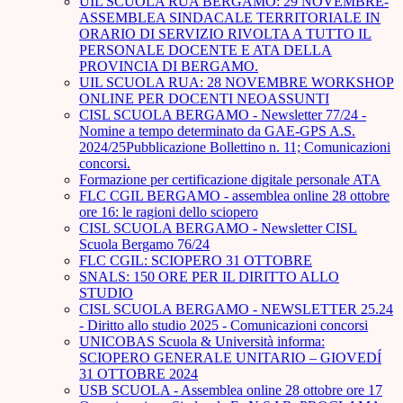
UIL SCUOLA RUA BERGAMO: 29 NOVEMBRE-
ASSEMBLEA SINDACALE TERRITORIALE IN
ORARIO DI SERVIZIO RIVOLTA A TUTTO IL
PERSONALE DOCENTE E ATA DELLA
PROVINCIA DI BERGAMO.
UIL SCUOLA RUA: 28 NOVEMBRE WORKSHOP
ONLINE PER DOCENTI NEOASSUNTI
CISL SCUOLA BERGAMO - Newsletter 77/24 -
Nomine a tempo determinato da GAE-GPS A.S.
2024/25Pubblicazione Bollettino n. 11; Comunicazioni
concorsi.
Formazione per certificazione digitale personale ATA
FLC CGIL BERGAMO - assemblea online 28 ottobre
ore 16: le ragioni dello sciopero
CISL SCUOLA BERGAMO - Newsletter CISL
Scuola Bergamo 76/24
FLC CGIL: SCIOPERO 31 OTTOBRE
SNALS: 150 ORE PER IL DIRITTO ALLO
STUDIO
CISL SCUOLA BERGAMO - NEWSLETTER 25.24
- Diritto allo studio 2025 - Comunicazioni concorsi
UNICOBAS Scuola & Università informa:
SCIOPERO GENERALE UNITARIO – GIOVEDÍ
31 OTTOBRE 2024
USB SCUOLA - Assemblea online 28 ottobre ore 17