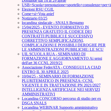
Domande dal 14 al 29 aprile
USB+Scuola+prenotazione+sportello+consulenze+per+
Elezioni RSU CGIL
Come+si+Vota anief
Notiziario 03/25
locandina sindacale - SNALS Bergamo
15/04/2025 - EVENTO FORMATIVO IN
PRESENZA GRATUITO IL CODICE DEI
CONTRATTI PUBBLICI E SUCCESSIVO
CORRETTIVO SEMPLIFICAZIONI,
COMPLICAZIONI E POSSIBILI DEROGHE PER
LE AMMINISTRAZIONI PUBBLICHE: LE SCU
UIL SCUOLA RUA - SEMINARIO DI
FORMAZIONE E AGGIORNAMENTO Ai sensi
dell'art 36 CCNL 2019/21
Associazione FederATA - CONSEGUI LA CIAD
ENTRO IL 30 APRILE 2025
10/04/25 - SEMINARIO DI FORMAZIONE
PLURITEMATICO IN PRESENZA: CCNL
VIGENTE E IN TRATTAZIONE PN 2021/2027
INTELLIGENZA ARTIFICIALE NEI SERVIZI
AMMINISTRATIVI
Locandina CONCORSO percorso di studio per ex
DSGA SNALS
Locandina WEBINAR Supporto amministrativo