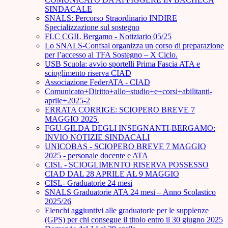
SINDACALE
SNALS: Percorso Straordinario INDIRE
Specializzazione sul sostegno
FLC CGIL Bergamo - Notiziario 05/25
Lo SNALS-Confsal organizza un corso di preparazione
per l’accesso al TFA Sostegno – X Ciclo.
USB Scuola: avvio sportelli Prima Fascia ATA e
scioglimento riserva CIAD
Associazione FederATA - CIAD
Comunicato+Diritto+allo+studio+e+corsi+abilitanti-
aprile+2025-2
ERRATA CORRIGE: SCIOPERO BREVE 7
MAGGIO 2025
FGU-GILDA DEGLI INSEGNANTI-BERGAMO:
INVIO NOTIZIE SINDACALI
UNICOBAS - SCIOPERO BREVE 7 MAGGIO
2025 - personale docente e ATA
CISL - SCIOGLIMENTO RISERVA POSSESSO
CIAD DAL 28 APRILE AL 9 MAGGIO
CISL- Graduatorie 24 mesi
SNALS Graduatorie ATA 24 mesi – Anno Scolastico
2025/26
Elenchi aggiuntivi alle graduatorie per le supplenze
(GPS) per chi consegue il titolo entro il 30 giugno 2025