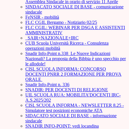
Assemblea Sindacale in orario di servizio 11 Aprile
SINDACATO SOCIALE DI BASE - comunicazione
sindacale
FeNSIR - mobilità
FLC CGIL Bergamo - Notiziario 02/25
FLC CGIL: WEBINAR PER DSGA E ASSISTENTI
AMMINISTRATIV
_SAIR+NAZIONALE+IRC
CUB Scuola Università Ricerca - Consulenza
operazioni mobilità
Snadir Info-Point n.338 Le Nuove Indicazioni
Nazionali? La proposta della Bibbia è uno specchio per
le allodole!
CISL SCUOLA INFORMA: CONCORSO
DOCENTI PNRR 2 FORMAZIONE PER PROVA
ORALE ­
Snadir Info-Point n. 336
SNADIR: PER DOCENTI DI RELIGIONE
UIL SCUOLA RUA: MOBILITA’DOCENTI IRC-
A.S.2025/202
CISL SCUOLA INFORMA - NEWSLETTER 8.25 -
Simulatore test posizioni economiche ATA
SIDACATO SOCIALE DI BASE - informazione
sindacale
SNADIR INFO-POINT: vedi locandina