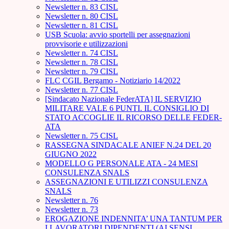
Newsletter n. 83 CISL
Newsletter n. 80 CISL
Newsletter n. 81 CISL
USB Scuola: avvio sportelli per assegnazioni
provvisorie e utilizzazioni
Newsletter n. 74 CISL
Newsletter n. 78 CISL
Newsletter n. 79 CISL
FLC CGIL Bergamo - Notiziario 14/2022
Newsletter n. 77 CISL
[Sindacato Nazionale FederATA] IL SERVIZIO
MILITARE VALE 6 PUNTI. IL CONSIGLIO DI
STATO ACCOGLIE IL RICORSO DELLE FEDER-
ATA
Newsletter n. 75 CISL
RASSEGNA SINDACALE ANIEF N.24 DEL 20
GIUGNO 2022
MODELLO G PERSONALE ATA - 24 MESI
CONSULENZA SNALS
ASSEGNAZIONI E UTILIZZI CONSULENZA
SNALS
Newsletter n. 76
Newsletter n. 73
EROGAZIONE INDENNITA’ UNA TANTUM PER
I LAVORATORI DIPENDENTI (AI SENSI