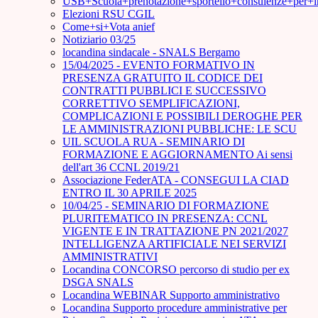
USB+Scuola+prenotazione+sportello+consulenze+per+
Elezioni RSU CGIL
Come+si+Vota anief
Notiziario 03/25
locandina sindacale - SNALS Bergamo
15/04/2025 - EVENTO FORMATIVO IN
PRESENZA GRATUITO IL CODICE DEI
CONTRATTI PUBBLICI E SUCCESSIVO
CORRETTIVO SEMPLIFICAZIONI,
COMPLICAZIONI E POSSIBILI DEROGHE PER
LE AMMINISTRAZIONI PUBBLICHE: LE SCU
UIL SCUOLA RUA - SEMINARIO DI
FORMAZIONE E AGGIORNAMENTO Ai sensi
dell'art 36 CCNL 2019/21
Associazione FederATA - CONSEGUI LA CIAD
ENTRO IL 30 APRILE 2025
10/04/25 - SEMINARIO DI FORMAZIONE
PLURITEMATICO IN PRESENZA: CCNL
VIGENTE E IN TRATTAZIONE PN 2021/2027
INTELLIGENZA ARTIFICIALE NEI SERVIZI
AMMINISTRATIVI
Locandina CONCORSO percorso di studio per ex
DSGA SNALS
Locandina WEBINAR Supporto amministrativo
Locandina Supporto procedure amministrative per