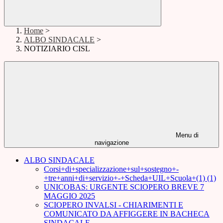
Home
>
ALBO SINDACALE
>
NOTIZIARIO CISL
Menu di
navigazione
ALBO SINDACALE
Corsi+di+specializzazione+sul+sostegno+-
+tre+anni+di+servizio+-+Scheda+UIL+Scuola+(1) (1)
UNICOBAS: URGENTE SCIOPERO BREVE 7
MAGGIO 2025
SCIOPERO INVALSI - CHIARIMENTI E
COMUNICATO DA AFFIGGERE IN BACHECA
SINDACALE