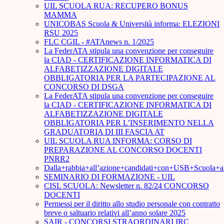
UIL SCUOLA RUA: RECUPERO BONUS
MAMMA
UNICOBAS Scuola & Università informa: ELEZIONI
RSU 2025
FLC CGIL - #ATAnews n. 1/2025
La FederATA stipula una convenzione per conseguire
la CIAD - CERTIFICAZIONE INFORMATICA DI
ALFABETIZZAZIONE DIGITALE
OBBLIGATORIA PER LA PARTECIPAZIONE AL
CONCORSO DI DSGA
La FederATA stipula una convenzione per conseguire
la CIAD - CERTIFICAZIONE INFORMATICA DI
ALFABETIZZAZIONE DIGITALE
OBBLIGATORIA PER L’INSERIMENTO NELLA
GRADUATORIA DI III FASCIA AT
UIL SCUOLA RUA INFORMA: CORSO DI
PREPARAZIONE AL CONCORSO DOCENTI
PNRR2
Dalla+rabbia+all’azione+candidati+con+USB+Scuola+
SEMINARIO DI FORMAZIONE - UIL
CISL SCUOLA: Newsletter n. 82/24 CONCORSO
DOCENTI
Permessi per il diritto allo studio personale con contratto
breve o saltuario relativi all’anno solare 2025
SAIR - CONCORSI STRAORDINARI IRC