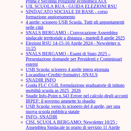
Prima e Seconda Posizione economica ATA
UIL SCUOLA RUA - GUIDA ELEZIONI RSU
SINDACATO SOCIALE DI BASE - corso
formazione aggiornamento
4 aprile: sciopero USB Scuola. Tutti gli appuntamenti
nelle città
SNALS BERGAMO - Convocazione Assemblea
sindacale territoriale a distanza - martedì 8 aprile 2025
Elezioni RSU 14-15-16 Aprile 2024 - Newsletter n.
11/25
SNALS BERGAMO - Esami di Stato 2025 –
Presentazione domande per Presidenti e Commissari
esterni
USB Scuola: sciopero 4 aprile intera giornata
Locandina+Crediti+formativi -SNALS
SNADIR INFO
Guida FLC CGIL formulazione graduatorie di istituto
mobilità scuola as 2025_2026
Snadir Info-Point n.343 Errore nel calcolo degli acconti
IRPEF: il governo ammette lo sbaglio
USB Scuola: verso lo sciopero del 4 aprile, per una
nuova scuola pubblica statale
INFO- SNADIR
CISL SCUOLA BERGAMO: Newsletter 10/25 :
Assemblea Sindacale in orario di servizio 11 Aprile