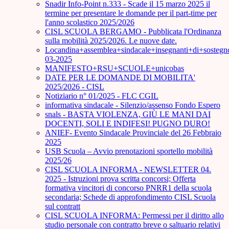
Snadir Info-Point n.333 - Scade il 15 marzo 2025 il
termine per presentare le domande per il part-time per
l'anno scolastico 2025/2026
CISL SCUOLA BERGAMO - Pubblicata l'Ordinanza
sulla mobilità 2025/2026. Le nuove date.
Locandina+assemblea+sindacale+insegnanti+di+sostegn
03-2025
MANIFESTO+RSU+SCUOLE+unicobas
DATE PER LE DOMANDE DI MOBILITA'
2025/2026 - CISL
Notiziario n° 01/2025 - FLC CGIL
informativa sindacale - Silenzio/assenso Fondo Espero
snals - BASTA VIOLENZA, GIÙ LE MANI DAI
DOCENTI, SOLI E INDIFESI! PUGNO DURO!
ANIEF- Evento Sindacale Provinciale del 26 Febbraio
2025
USB Scuola – Avvio prenotazioni sportello mobilità
2025/26
CISL SCUOLA INFORMA - NEWSLETTER 04.
2025 - Istruzioni prova scritta concorsi; Offerta
formativa vincitori di concorso PNRR1 della scuola
secondaria; Schede di approfondimento CISL Scuola
sul contratt
CISL SCUOLA INFORMA: Permessi per il diritto allo
studio personale con contratto breve o saltuario relativi