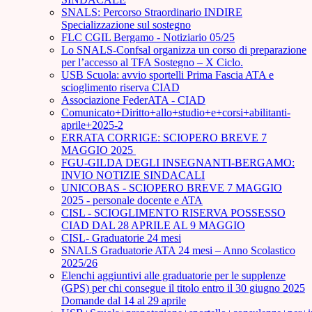
SNALS: Percorso Straordinario INDIRE
Specializzazione sul sostegno
FLC CGIL Bergamo - Notiziario 05/25
Lo SNALS-Confsal organizza un corso di preparazione
per l’accesso al TFA Sostegno – X Ciclo.
USB Scuola: avvio sportelli Prima Fascia ATA e
scioglimento riserva CIAD
Associazione FederATA - CIAD
Comunicato+Diritto+allo+studio+e+corsi+abilitanti-
aprile+2025-2
ERRATA CORRIGE: SCIOPERO BREVE 7
MAGGIO 2025
FGU-GILDA DEGLI INSEGNANTI-BERGAMO:
INVIO NOTIZIE SINDACALI
UNICOBAS - SCIOPERO BREVE 7 MAGGIO
2025 - personale docente e ATA
CISL - SCIOGLIMENTO RISERVA POSSESSO
CIAD DAL 28 APRILE AL 9 MAGGIO
CISL- Graduatorie 24 mesi
SNALS Graduatorie ATA 24 mesi – Anno Scolastico
2025/26
Elenchi aggiuntivi alle graduatorie per le supplenze
(GPS) per chi consegue il titolo entro il 30 giugno 2025
Domande dal 14 al 29 aprile