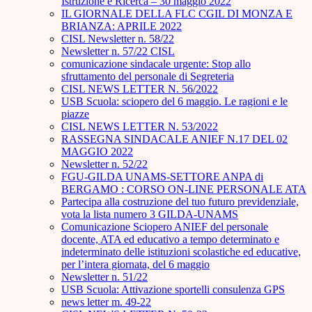
Istruzione e Ricerca – 30 maggio 2022
IL GIORNALE DELLA FLC CGIL DI MONZA E
BRIANZA: APRILE 2022
CISL Newsletter n. 58/22
Newsletter n. 57/22 CISL
comunicazione sindacale urgente: Stop allo
sfruttamento del personale di Segreteria
CISL NEWS LETTER N. 56/2022
USB Scuola: sciopero del 6 maggio. Le ragioni e le
piazze
CISL NEWS LETTER N. 53/2022
RASSEGNA SINDACALE ANIEF N.17 DEL 02
MAGGIO 2022
Newsletter n. 52/22
FGU-GILDA UNAMS-SETTORE ANPA di
BERGAMO : CORSO ON-LINE PERSONALE ATA
Partecipa alla costruzione del tuo futuro previdenziale,
vota la lista numero 3 GILDA-UNAMS
Comunicazione Sciopero ANIEF del personale
docente, ATA ed educativo a tempo determinato e
indeterminato delle istituzioni scolastiche ed educative,
per l’intera giornata, del 6 maggio
Newsletter n. 51/22
USB Scuola: Attivazione sportelli consulenza GPS
news letter m. 49-22