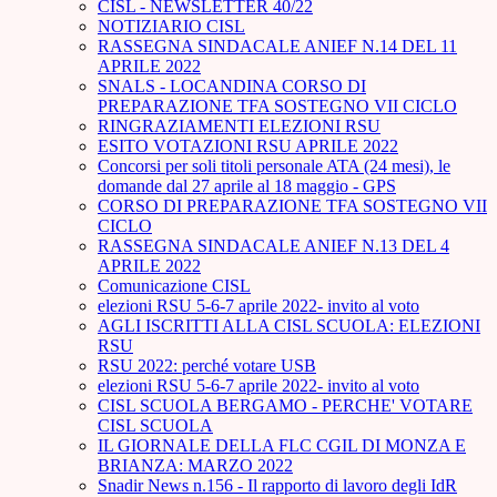
CISL - NEWSLETTER 40/22
NOTIZIARIO CISL
RASSEGNA SINDACALE ANIEF N.14 DEL 11
APRILE 2022
SNALS - LOCANDINA CORSO DI
PREPARAZIONE TFA SOSTEGNO VII CICLO
RINGRAZIAMENTI ELEZIONI RSU
ESITO VOTAZIONI RSU APRILE 2022
Concorsi per soli titoli personale ATA (24 mesi), le
domande dal 27 aprile al 18 maggio - GPS
CORSO DI PREPARAZIONE TFA SOSTEGNO VII
CICLO
RASSEGNA SINDACALE ANIEF N.13 DEL 4
APRILE 2022
Comunicazione CISL
elezioni RSU 5-6-7 aprile 2022- invito al voto
AGLI ISCRITTI ALLA CISL SCUOLA: ELEZIONI
RSU
RSU 2022: perché votare USB
elezioni RSU 5-6-7 aprile 2022- invito al voto
CISL SCUOLA BERGAMO - PERCHE' VOTARE
CISL SCUOLA
IL GIORNALE DELLA FLC CGIL DI MONZA E
BRIANZA: MARZO 2022
Snadir News n.156 - Il rapporto di lavoro degli IdR