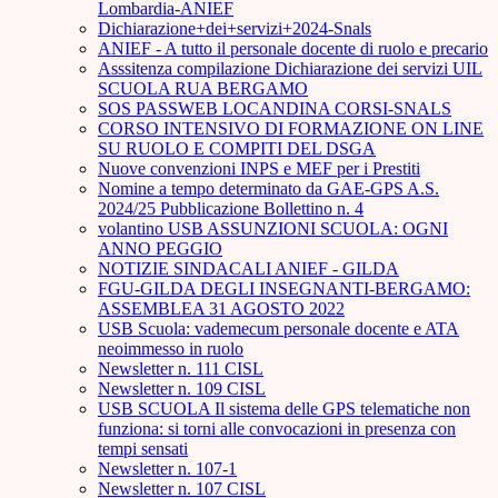
Lombardia-ANIEF
Dichiarazione+dei+servizi+2024-Snals
ANIEF - A tutto il personale docente di ruolo e precario
Asssitenza compilazione Dichiarazione dei servizi UIL
SCUOLA RUA BERGAMO
SOS PASSWEB LOCANDINA CORSI-SNALS
CORSO INTENSIVO DI FORMAZIONE ON LINE
SU RUOLO E COMPITI DEL DSGA
Nuove convenzioni INPS e MEF per i Prestiti
Nomine a tempo determinato da GAE-GPS A.S.
2024/25 Pubblicazione Bollettino n. 4
volantino USB ASSUNZIONI SCUOLA: OGNI
ANNO PEGGIO
NOTIZIE SINDACALI ANIEF - GILDA
FGU-GILDA DEGLI INSEGNANTI-BERGAMO:
ASSEMBLEA 31 AGOSTO 2022
USB Scuola: vademecum personale docente e ATA
neoimmesso in ruolo
Newsletter n. 111 CISL
Newsletter n. 109 CISL
USB SCUOLA Il sistema delle GPS telematiche non
funziona: si torni alle convocazioni in presenza con
tempi sensati
Newsletter n. 107-1
Newsletter n. 107 CISL