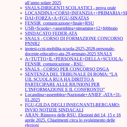
all’anno solare 2025
SNALS-DIRIGENTI SCOLASTICI - prova orale
LOCANDINA+CORSI+INFANZIA++PRIMARIA+S
DAI+FORZA+A+FGU-SINATAS
FENSIR_comunicazione+finale+RSU
USB+Scuola+-+assemblea+streaming+12+febbraio
SINDACATO FEDER-ATA
SNALS - CORSO DI FORMAZIONE CONCORSO
PNNR2
ipotesi-ccni-mobilita-scuola-2025-2028-personale-
docente-educativo-ata-29-gennaio-2025 SNALS
A+TUTTO+IL+PERSONALE+DELLA+SCUOLA-
FENSIR_comunicazione - RSU_
SNALS - CORSO PER CONCORSO DSGA
SENTENZA DEL TRIBUNALE DI ROMA: “LA
UIL SCUOLA RUA HA DIRITTO A
PARTECIPARE ALLE RIUNIONI PER
L’INFORMAZIONE E IL CONFRONTO”
Locandina+assemblea+Nazionale+ANIEF -ATA+31-
01-2025
FGU-GILDA DEGLI INSEGNANTI-BERGAMO:
INVIO NOTIZIE SINDACALI
ARAN: Rinnovo delle RSU. Elezioni del 14, 15 e 16
aprile 2025. Chiarimenti circa lo svolgimento delle
elezioni