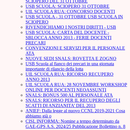
SCIOPERO DEL 31 OTTOBRE
USB SCUOLA: SCIOPERO 31 OTTOBRE
UIL SCUOLA RUA: CONCORSO DOCENTI
USB SCUOLA - 31 OTTOBRE USB SCUOLA IN
SCIOPERO
RIVENDICHIAMO I NOSTRI DIRITTI - USB
USB SCUOLA: CARTA DEL DOCENTE -
SBLOCCA ANNO 2013 - FERIE DOCENTI
PRECARI
CONVENZIONI E SERVIZI PER IL PERSONALE
ATA
NUOVE SEDI SNALS: ROVETTA E ZOGNO
USB Scuola al fianco dei precari in una giornata
importante di rilancio della lotta
UIL SCUOLA RUA: RICORSO RECUPERO
ANNO 2013
UIL SCUOLA RUA: 28 NOVEMBRE WORKSHOP
ONLINE PER DOCENTI NEOASSUNTI
SNALS: BONUS 500 AL PERSONALE ATA
SNALS: RICORSO PER IL RECUPERO DEGLI
SCATTI DI ANZIANITA’ DEL 2013
ANIEF: Dalla legge al nuovo CCNL 2019-2021 Cosa
abbiamo già o
CISL INFORMA: Nomine a tempo determinato da
GAE-GPS A.S. 2024/25 Pubblicazione Bollettino n. 8