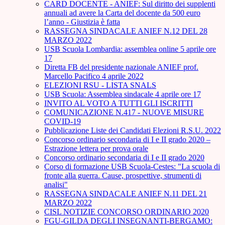
CARD DOCENTE - ANIEF: Sul diritto dei supplenti
annuali ad avere la Carta del docente da 500 euro
l’anno - Giustizia è fatta
RASSEGNA SINDACALE ANIEF N.12 DEL 28
MARZO 2022
USB Scuola Lombardia: assemblea online 5 aprile ore
17
Diretta FB del presidente nazionale ANIEF prof.
Marcello Pacifico 4 aprile 2022
ELEZIONI RSU - LISTA SNALS
USB Scuola: Assemblea sindacale 4 aprile ore 17
INVITO AL VOTO A TUTTI GLI ISCRITTI
COMUNICAZIONE N.417 - NUOVE MISURE
COVID-19
Pubblicazione Liste dei Candidati Elezioni R.S.U. 2022
Concorso ordinario secondaria di I e II grado 2020 –
Estrazione lettera per prova orale
Concorso ordinario secondaria di I e II grado 2020
Corso di formazione USB Scuola-Cestes: "La scuola di
fronte alla guerra. Cause, prospettive, strumenti di
analisi"
RASSEGNA SINDACALE ANIEF N.11 DEL 21
MARZO 2022
CISL NOTIZIE CONCORSO ORDINARIO 2020
FGU-GILDA DEGLI INSEGNANTI-BERGAMO: