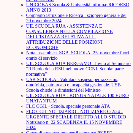
UNICOBAS Scuola & Università informa: RICORSO
ANNO 2013
Comparto Istruzione e Ricerca - sciopero generale del
29 novembre 2024
UIL SCUOLA RUA - ASSISTENZA E
CONSULENZA NELLA COMPILAZIONE
DELL’ISTANZA RELATIVA ALL’
ATTRIBUZIONE DELLE POSIZIONI
ECONOMICHE
Nota_assemblea_SGB_SCUOLA_25_novembre fuori
orario di servizio
UIL SCUOLA RUA BERGAMO - Invito al Seminario
“Il Ruolo della RSU nel nuovo CCNL Scuola: parte
normativa”
USB SCUOLA - Valditara sospeso per razzismo,
omofobia, patriarcato e incapacità gestionale. USB
Scuola chiede le dimissioni del Ministro
UIL SCUOLA RUA - BONUS NATALE 100 EURO
UNATANTUM
FLC CGIL - Scuola, speciale personale ATA
FLC CGIL NOTIZIARIO - NOTIZIARIO 22/24 -
URGENTE SPECIALE DIRITTO ALLO STUDIO
Notiziario n. 22 SCADENZA IL 15 NOVEMBRE
2024
Corso di preparazione per il concorso PNRR2