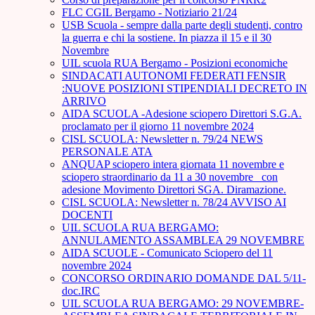
FLC CGIL Bergamo - Notiziario 21/24
USB Scuola - sempre dalla parte degli studenti, contro
la guerra e chi la sostiene. In piazza il 15 e il 30
Novembre
UIL scuola RUA Bergamo - Posizioni economiche
SINDACATI AUTONOMI FEDERATI FENSIR
:NUOVE POSIZIONI STIPENDIALI DECRETO IN
ARRIVO
AIDA SCUOLA -Adesione sciopero Direttori S.G.A.
proclamato per il giorno 11 novembre 2024
CISL SCUOLA: Newsletter n. 79/24 NEWS
PERSONALE ATA
ANQUAP sciopero intera giornata 11 novembre e
sciopero straordinario da 11 a 30 novembre_ con
adesione Movimento Direttori SGA. Diramazione.
CISL SCUOLA: Newsletter n. 78/24 AVVISO AI
DOCENTI
UIL SCUOLA RUA BERGAMO:
ANNULAMENTO ASSAMBLEA 29 NOVEMBRE
AIDA SCUOLE - Comunicato Sciopero del 11
novembre 2024
CONCORSO ORDINARIO DOMANDE DAL 5/11-
doc.IRC
UIL SCUOLA RUA BERGAMO: 29 NOVEMBRE-