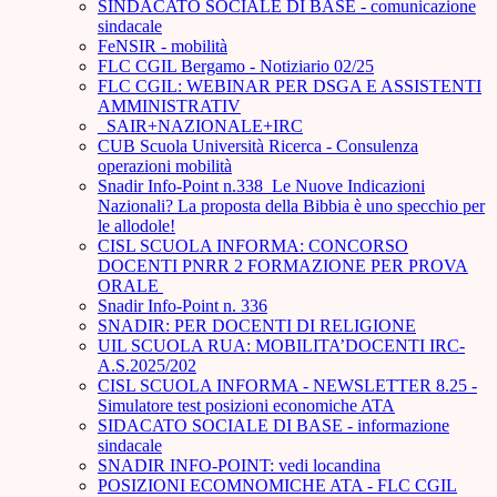
SINDACATO SOCIALE DI BASE - comunicazione
sindacale
FeNSIR - mobilità
FLC CGIL Bergamo - Notiziario 02/25
FLC CGIL: WEBINAR PER DSGA E ASSISTENTI
AMMINISTRATIV
_SAIR+NAZIONALE+IRC
CUB Scuola Università Ricerca - Consulenza
operazioni mobilità
Snadir Info-Point n.338 Le Nuove Indicazioni
Nazionali? La proposta della Bibbia è uno specchio per
le allodole!
CISL SCUOLA INFORMA: CONCORSO
DOCENTI PNRR 2 FORMAZIONE PER PROVA
ORALE ­
Snadir Info-Point n. 336
SNADIR: PER DOCENTI DI RELIGIONE
UIL SCUOLA RUA: MOBILITA’DOCENTI IRC-
A.S.2025/202
CISL SCUOLA INFORMA - NEWSLETTER 8.25 -
Simulatore test posizioni economiche ATA
SIDACATO SOCIALE DI BASE - informazione
sindacale
SNADIR INFO-POINT: vedi locandina
POSIZIONI ECOMNOMICHE ATA - FLC CGIL