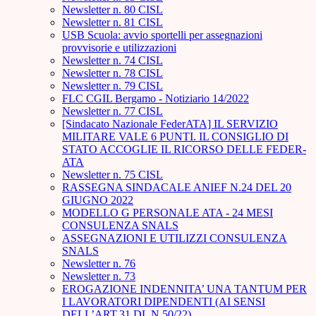
Newsletter n. 80 CISL
Newsletter n. 81 CISL
USB Scuola: avvio sportelli per assegnazioni
provvisorie e utilizzazioni
Newsletter n. 74 CISL
Newsletter n. 78 CISL
Newsletter n. 79 CISL
FLC CGIL Bergamo - Notiziario 14/2022
Newsletter n. 77 CISL
[Sindacato Nazionale FederATA] IL SERVIZIO
MILITARE VALE 6 PUNTI. IL CONSIGLIO DI
STATO ACCOGLIE IL RICORSO DELLE FEDER-
ATA
Newsletter n. 75 CISL
RASSEGNA SINDACALE ANIEF N.24 DEL 20
GIUGNO 2022
MODELLO G PERSONALE ATA - 24 MESI
CONSULENZA SNALS
ASSEGNAZIONI E UTILIZZI CONSULENZA
SNALS
Newsletter n. 76
Newsletter n. 73
EROGAZIONE INDENNITA’ UNA TANTUM PER
I LAVORATORI DIPENDENTI (AI SENSI
DELL’ART.31 DL N.50/22)