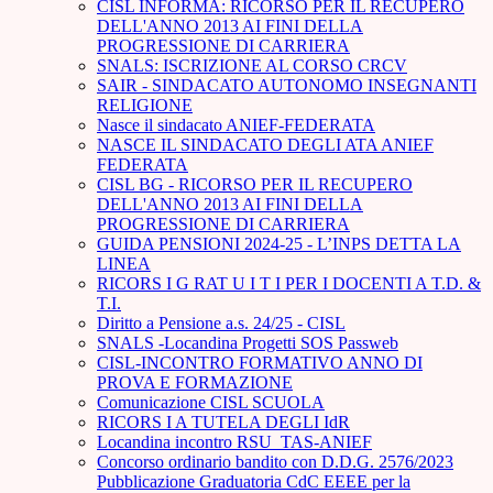
CISL INFORMA: RICORSO PER IL RECUPERO
DELL'ANNO 2013 AI FINI DELLA
PROGRESSIONE DI CARRIERA
SNALS: ISCRIZIONE AL CORSO CRCV
SAIR - SINDACATO AUTONOMO INSEGNANTI
RELIGIONE
Nasce il sindacato ANIEF-FEDERATA
NASCE IL SINDACATO DEGLI ATA ANIEF
FEDERATA
CISL BG - RICORSO PER IL RECUPERO
DELL'ANNO 2013 AI FINI DELLA
PROGRESSIONE DI CARRIERA
GUIDA PENSIONI 2024-25 - L’INPS DETTA LA
LINEA
RICORS I G RAT U I T I PER I DOCENTI A T.D. &
T.I.
Diritto a Pensione a.s. 24/25 - CISL
SNALS -Locandina Progetti SOS Passweb
CISL-INCONTRO FORMATIVO ANNO DI
PROVA E FORMAZIONE
Comunicazione CISL SCUOLA
RICORS I A TUTELA DEGLI IdR
Locandina incontro RSU_TAS-ANIEF
Concorso ordinario bandito con D.D.G. 2576/2023
Pubblicazione Graduatoria CdC EEEE per la