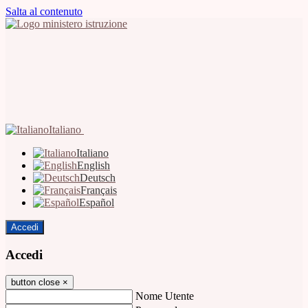
Salta al contenuto
Italiano
Italiano
English
Deutsch
Français
Español
Accedi
Accedi
button close
×
Nome Utente