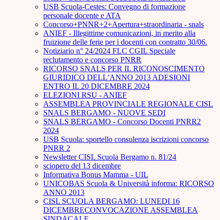
USB Scuola-Cestes: Convegno di formazione
personale docente e ATA
Concorso+PNNR+2+Apertura+straordinaria - snals
ANIEF - Illegittime comunicazioni, in merito alla
fruizione delle ferie per i docenti con contratto 30/06.
Notiziario n° 24/2024 FLC CGIL Speciale
reclutamento e concorso PNRR
RICORSO SNALS PER IL RICONOSCIMENTO
GIURIDICO DELL’ANNO 2013 ADESIONI
ENTRO IL 20 DICEMBRE 2024
ELEZIONI RSU - ANIEF
ASSEMBLEA PROVINCIALE REGIONALE CISL
SNALS BERGAMO - NUOVE SEDI
SNALS BERGAMO - Concorso Docenti PNRR2
2024
USB Scuola: sportello consulenza iscrizioni concorso
PNRR 2
Newsletter CISL Scuola Bergamo n. 81/24
sciopero del 13 dicembre
Informativa Bonus Mamma - UIL
UNICOBAS Scuola & Università informa: RICORSO
ANNO 2013
CISL SCUOLA BERGAMO: LUNEDI 16
DICEMBRECONVOCAZIONE ASSEMBLEA
SINDACALE