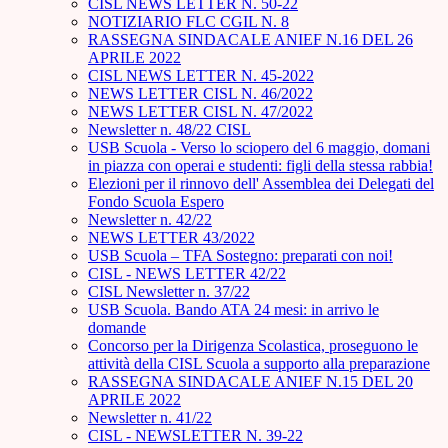
CISL NEWS LETTER N. 50-22
NOTIZIARIO FLC CGIL N. 8
RASSEGNA SINDACALE ANIEF N.16 DEL 26
APRILE 2022
CISL NEWS LETTER N. 45-2022
NEWS LETTER CISL N. 46/2022
NEWS LETTER CISL N. 47/2022
Newsletter n. 48/22 CISL
USB Scuola - Verso lo sciopero del 6 maggio, domani
in piazza con operai e studenti: figli della stessa rabbia!
Elezioni per il rinnovo dell' Assemblea dei Delegati del
Fondo Scuola Espero
Newsletter n. 42/22
NEWS LETTER 43/2022
USB Scuola – TFA Sostegno: preparati con noi!
CISL - NEWS LETTER 42/22
CISL Newsletter n. 37/22
USB Scuola. Bando ATA 24 mesi: in arrivo le
domande
Concorso per la Dirigenza Scolastica, proseguono le
attività della CISL Scuola a supporto alla preparazione
RASSEGNA SINDACALE ANIEF N.15 DEL 20
APRILE 2022
Newsletter n. 41/22
CISL - NEWSLETTER N. 39-22