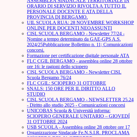
ASSEMBLEA SINDACALE TERRITORIALE IN
ORARIO DI SERVIZIO RIVOLTA A TUTTO IL
PERSONALE DOCENTE E ATA DELLA
PROVINCIA DI BERGAMO.
UIL SCUOLA RUA: 28 NOVEMBRE WORKSHOP
ONLINE PER DOCENTI NEOASSUNTI
CISL SCUOLA BERGAMO - Newsletter 77/24 -
Nomine a tempo determinato da GAE-GPS A.S.
2024/25Pubblicazione Bollettino n. 11; Comunicazioni
concorsi.
Formazione per certificazione digitale personale ATA
FLC CGIL BERGAMO - assemblea online 28 ottobre
ore 16: le ragioni dello sciopero
CISL SCUOLA BERGAMO - Newsletter CISL
Scuola Bergamo 76/24
FLC CGIL: SCIOPERO 31 OTTOBRE
SNALS: 150 ORE PER IL DIRITTO ALLO
STUDIO
CISL SCUOLA BERGAMO - NEWSLETTER 25.24
- Diritto allo studio 2025 - Comunicazioni concorsi
UNICOBAS Scuola & Università informa:
SCIOPERO GENERALE UNITARIO – GIOVEDÍ
31 OTTOBRE 2024
USB SCUOLA - Assemblea online 28 ottobre ore 17
Organizzazione Sindacale Fe.N.S.I.R. PROCLAMA