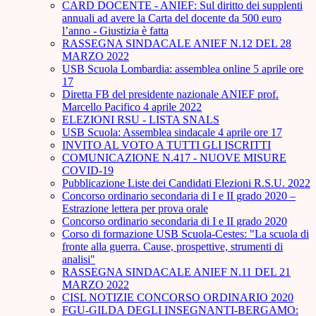
CARD DOCENTE - ANIEF: Sul diritto dei supplenti
annuali ad avere la Carta del docente da 500 euro
l’anno - Giustizia è fatta
RASSEGNA SINDACALE ANIEF N.12 DEL 28
MARZO 2022
USB Scuola Lombardia: assemblea online 5 aprile ore
17
Diretta FB del presidente nazionale ANIEF prof.
Marcello Pacifico 4 aprile 2022
ELEZIONI RSU - LISTA SNALS
USB Scuola: Assemblea sindacale 4 aprile ore 17
INVITO AL VOTO A TUTTI GLI ISCRITTI
COMUNICAZIONE N.417 - NUOVE MISURE
COVID-19
Pubblicazione Liste dei Candidati Elezioni R.S.U. 2022
Concorso ordinario secondaria di I e II grado 2020 –
Estrazione lettera per prova orale
Concorso ordinario secondaria di I e II grado 2020
Corso di formazione USB Scuola-Cestes: "La scuola di
fronte alla guerra. Cause, prospettive, strumenti di
analisi"
RASSEGNA SINDACALE ANIEF N.11 DEL 21
MARZO 2022
CISL NOTIZIE CONCORSO ORDINARIO 2020
FGU-GILDA DEGLI INSEGNANTI-BERGAMO: