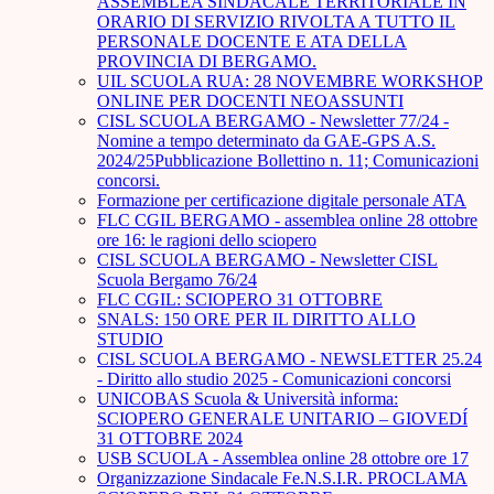
ASSEMBLEA SINDACALE TERRITORIALE IN
ORARIO DI SERVIZIO RIVOLTA A TUTTO IL
PERSONALE DOCENTE E ATA DELLA
PROVINCIA DI BERGAMO.
UIL SCUOLA RUA: 28 NOVEMBRE WORKSHOP
ONLINE PER DOCENTI NEOASSUNTI
CISL SCUOLA BERGAMO - Newsletter 77/24 -
Nomine a tempo determinato da GAE-GPS A.S.
2024/25Pubblicazione Bollettino n. 11; Comunicazioni
concorsi.
Formazione per certificazione digitale personale ATA
FLC CGIL BERGAMO - assemblea online 28 ottobre
ore 16: le ragioni dello sciopero
CISL SCUOLA BERGAMO - Newsletter CISL
Scuola Bergamo 76/24
FLC CGIL: SCIOPERO 31 OTTOBRE
SNALS: 150 ORE PER IL DIRITTO ALLO
STUDIO
CISL SCUOLA BERGAMO - NEWSLETTER 25.24
- Diritto allo studio 2025 - Comunicazioni concorsi
UNICOBAS Scuola & Università informa:
SCIOPERO GENERALE UNITARIO – GIOVEDÍ
31 OTTOBRE 2024
USB SCUOLA - Assemblea online 28 ottobre ore 17
Organizzazione Sindacale Fe.N.S.I.R. PROCLAMA