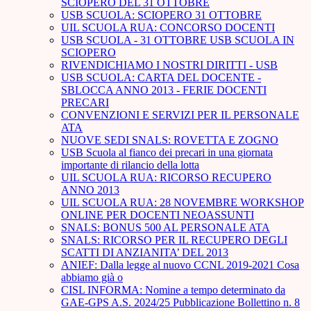
SCIOPERO DEL 31 OTTOBRE
USB SCUOLA: SCIOPERO 31 OTTOBRE
UIL SCUOLA RUA: CONCORSO DOCENTI
USB SCUOLA - 31 OTTOBRE USB SCUOLA IN
SCIOPERO
RIVENDICHIAMO I NOSTRI DIRITTI - USB
USB SCUOLA: CARTA DEL DOCENTE -
SBLOCCA ANNO 2013 - FERIE DOCENTI
PRECARI
CONVENZIONI E SERVIZI PER IL PERSONALE
ATA
NUOVE SEDI SNALS: ROVETTA E ZOGNO
USB Scuola al fianco dei precari in una giornata
importante di rilancio della lotta
UIL SCUOLA RUA: RICORSO RECUPERO
ANNO 2013
UIL SCUOLA RUA: 28 NOVEMBRE WORKSHOP
ONLINE PER DOCENTI NEOASSUNTI
SNALS: BONUS 500 AL PERSONALE ATA
SNALS: RICORSO PER IL RECUPERO DEGLI
SCATTI DI ANZIANITA’ DEL 2013
ANIEF: Dalla legge al nuovo CCNL 2019-2021 Cosa
abbiamo già o
CISL INFORMA: Nomine a tempo determinato da
GAE-GPS A.S. 2024/25 Pubblicazione Bollettino n. 8