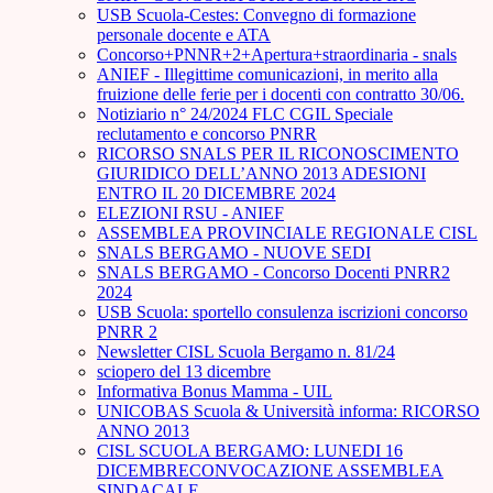
USB Scuola-Cestes: Convegno di formazione
personale docente e ATA
Concorso+PNNR+2+Apertura+straordinaria - snals
ANIEF - Illegittime comunicazioni, in merito alla
fruizione delle ferie per i docenti con contratto 30/06.
Notiziario n° 24/2024 FLC CGIL Speciale
reclutamento e concorso PNRR
RICORSO SNALS PER IL RICONOSCIMENTO
GIURIDICO DELL’ANNO 2013 ADESIONI
ENTRO IL 20 DICEMBRE 2024
ELEZIONI RSU - ANIEF
ASSEMBLEA PROVINCIALE REGIONALE CISL
SNALS BERGAMO - NUOVE SEDI
SNALS BERGAMO - Concorso Docenti PNRR2
2024
USB Scuola: sportello consulenza iscrizioni concorso
PNRR 2
Newsletter CISL Scuola Bergamo n. 81/24
sciopero del 13 dicembre
Informativa Bonus Mamma - UIL
UNICOBAS Scuola & Università informa: RICORSO
ANNO 2013
CISL SCUOLA BERGAMO: LUNEDI 16
DICEMBRECONVOCAZIONE ASSEMBLEA
SINDACALE