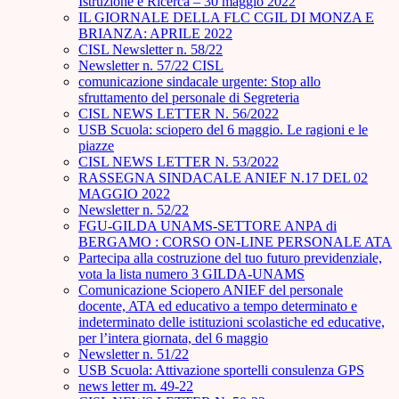
Istruzione e Ricerca – 30 maggio 2022
IL GIORNALE DELLA FLC CGIL DI MONZA E
BRIANZA: APRILE 2022
CISL Newsletter n. 58/22
Newsletter n. 57/22 CISL
comunicazione sindacale urgente: Stop allo
sfruttamento del personale di Segreteria
CISL NEWS LETTER N. 56/2022
USB Scuola: sciopero del 6 maggio. Le ragioni e le
piazze
CISL NEWS LETTER N. 53/2022
RASSEGNA SINDACALE ANIEF N.17 DEL 02
MAGGIO 2022
Newsletter n. 52/22
FGU-GILDA UNAMS-SETTORE ANPA di
BERGAMO : CORSO ON-LINE PERSONALE ATA
Partecipa alla costruzione del tuo futuro previdenziale,
vota la lista numero 3 GILDA-UNAMS
Comunicazione Sciopero ANIEF del personale
docente, ATA ed educativo a tempo determinato e
indeterminato delle istituzioni scolastiche ed educative,
per l’intera giornata, del 6 maggio
Newsletter n. 51/22
USB Scuola: Attivazione sportelli consulenza GPS
news letter m. 49-22