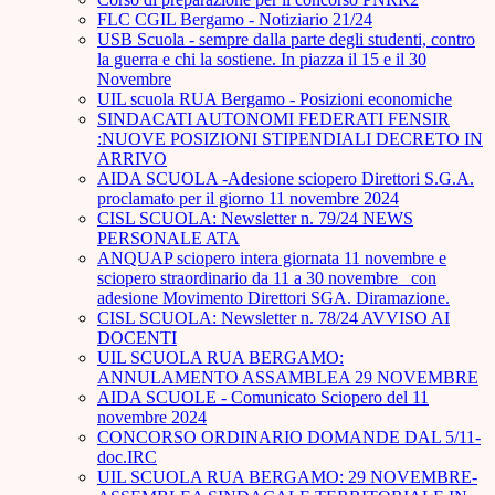
FLC CGIL Bergamo - Notiziario 21/24
USB Scuola - sempre dalla parte degli studenti, contro
la guerra e chi la sostiene. In piazza il 15 e il 30
Novembre
UIL scuola RUA Bergamo - Posizioni economiche
SINDACATI AUTONOMI FEDERATI FENSIR
:NUOVE POSIZIONI STIPENDIALI DECRETO IN
ARRIVO
AIDA SCUOLA -Adesione sciopero Direttori S.G.A.
proclamato per il giorno 11 novembre 2024
CISL SCUOLA: Newsletter n. 79/24 NEWS
PERSONALE ATA
ANQUAP sciopero intera giornata 11 novembre e
sciopero straordinario da 11 a 30 novembre_ con
adesione Movimento Direttori SGA. Diramazione.
CISL SCUOLA: Newsletter n. 78/24 AVVISO AI
DOCENTI
UIL SCUOLA RUA BERGAMO:
ANNULAMENTO ASSAMBLEA 29 NOVEMBRE
AIDA SCUOLE - Comunicato Sciopero del 11
novembre 2024
CONCORSO ORDINARIO DOMANDE DAL 5/11-
doc.IRC
UIL SCUOLA RUA BERGAMO: 29 NOVEMBRE-