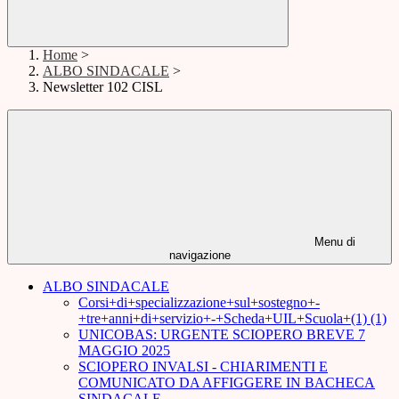
Home
>
ALBO SINDACALE
>
Newsletter 102 CISL
Menu di
navigazione
ALBO SINDACALE
Corsi+di+specializzazione+sul+sostegno+-
+tre+anni+di+servizio+-+Scheda+UIL+Scuola+(1) (1)
UNICOBAS: URGENTE SCIOPERO BREVE 7
MAGGIO 2025
SCIOPERO INVALSI - CHIARIMENTI E
COMUNICATO DA AFFIGGERE IN BACHECA
SINDACALE