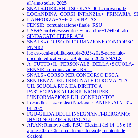
all’anno solare 2025
SNALS-DIRIGENTI SCOLASTICI - prova orale
LOCANDINA+CORSI+INFANZIA++PRIMARIA+S
DAI+FORZA+A+FGU-SINATAS
FENSIR_comunicazione+finale+RSU
USB+Scuola+-+assemblea+streaming+12+febbraio
SINDACATO FEDER-ATA
SNALS - CORSO DI FORMAZIONE CONCORSO
PNNR2
ipotesi-ccni-mobilita-scuola-2025-2028-personale-
docente-educativo-ata-29-gennaio-2025 SNALS
A+TUTTO+IL+PERSONALE+DELLA+SCUOLA-
FENSIR_comunicazione - RSU_
SNALS - CORSO PER CONCORSO DSGA
SENTENZA DEL TRIBUNALE DI ROMA: “LA
UIL SCUOLA RUA HA DIRITTO A
PARTECIPARE ALLE RIUNIONI PER
L’INFORMAZIONE E IL CONFRONTO”
Locandina+assemblea+Nazionale+ANIEF -ATA+31-
01-2025
FGU-GILDA DEGLI INSEGNANTI-BERGAMO:
INVIO NOTIZIE SINDACALI
ARAN: Rinnovo delle RSU. Elezioni del 14, 15 e 16
aprile 2025. Chiarimenti circa lo svolgimento delle
elezioni