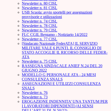
Newsletter n. 80 CISL
Newsletter n. 81 CISL
USB Scuola: avvio sportelli per assegnazioni
provvisorie e utilizzazioni
Newsletter n. 74 CISL
Newsletter n. 78 CISL
Newsletter n. 79 CISL
FLC CGIL Bergamo - Notiziario 14/2022
Newsletter n. 77 CISL
[Sindacato Nazionale FederATA] IL SERVIZIO
MILITARE VALE 6 PUNTI. IL CONSIGLIO DI
STATO ACCOGLIE IL RICORSO DELLE FEDER-
ATA
Newsletter n. 75 CISL
RASSEGNA SINDACALE ANIEF N.24 DEL 20
GIUGNO 2022
MODELLO G PERSONALE ATA - 24 MESI
CONSULENZA SNALS
ASSEGNAZIONI E UTILIZZI CONSULENZA
SNALS
Newsletter n. 76
Newsletter n. 73
EROGAZIONE INDENNITA’ UNA TANTUM PER
I LAVORATORI DIPENDENTI (AI SENSI
DELL’ART.31 DL N.50/22)