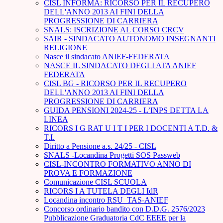
CISL INFORMA: RICORSO PER IL RECUPERO
DELL'ANNO 2013 AI FINI DELLA
PROGRESSIONE DI CARRIERA
SNALS: ISCRIZIONE AL CORSO CRCV
SAIR - SINDACATO AUTONOMO INSEGNANTI
RELIGIONE
Nasce il sindacato ANIEF-FEDERATA
NASCE IL SINDACATO DEGLI ATA ANIEF
FEDERATA
CISL BG - RICORSO PER IL RECUPERO
DELL'ANNO 2013 AI FINI DELLA
PROGRESSIONE DI CARRIERA
GUIDA PENSIONI 2024-25 - L’INPS DETTA LA
LINEA
RICORS I G RAT U I T I PER I DOCENTI A T.D. &
T.I.
Diritto a Pensione a.s. 24/25 - CISL
SNALS -Locandina Progetti SOS Passweb
CISL-INCONTRO FORMATIVO ANNO DI
PROVA E FORMAZIONE
Comunicazione CISL SCUOLA
RICORS I A TUTELA DEGLI IdR
Locandina incontro RSU_TAS-ANIEF
Concorso ordinario bandito con D.D.G. 2576/2023
Pubblicazione Graduatoria CdC EEEE per la