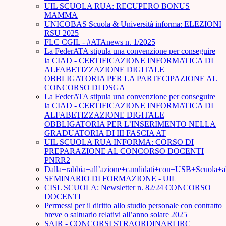
UIL SCUOLA RUA: RECUPERO BONUS
MAMMA
UNICOBAS Scuola & Università informa: ELEZIONI
RSU 2025
FLC CGIL - #ATAnews n. 1/2025
La FederATA stipula una convenzione per conseguire
la CIAD - CERTIFICAZIONE INFORMATICA DI
ALFABETIZZAZIONE DIGITALE
OBBLIGATORIA PER LA PARTECIPAZIONE AL
CONCORSO DI DSGA
La FederATA stipula una convenzione per conseguire
la CIAD - CERTIFICAZIONE INFORMATICA DI
ALFABETIZZAZIONE DIGITALE
OBBLIGATORIA PER L’INSERIMENTO NELLA
GRADUATORIA DI III FASCIA AT
UIL SCUOLA RUA INFORMA: CORSO DI
PREPARAZIONE AL CONCORSO DOCENTI
PNRR2
Dalla+rabbia+all’azione+candidati+con+USB+Scuola+
SEMINARIO DI FORMAZIONE - UIL
CISL SCUOLA: Newsletter n. 82/24 CONCORSO
DOCENTI
Permessi per il diritto allo studio personale con contratto
breve o saltuario relativi all’anno solare 2025
SAIR - CONCORSI STRAORDINARI IRC