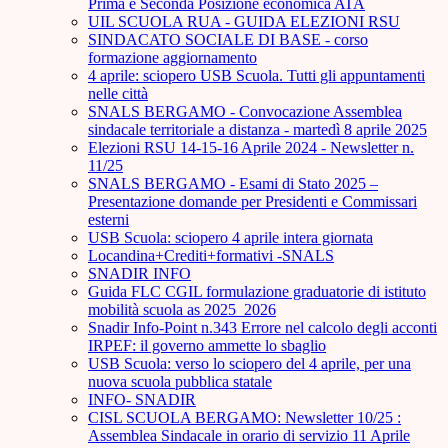
Prima e Seconda Posizione economica ATA
UIL SCUOLA RUA - GUIDA ELEZIONI RSU
SINDACATO SOCIALE DI BASE - corso
formazione aggiornamento
4 aprile: sciopero USB Scuola. Tutti gli appuntamenti
nelle città
SNALS BERGAMO - Convocazione Assemblea
sindacale territoriale a distanza - martedì 8 aprile 2025
Elezioni RSU 14-15-16 Aprile 2024 - Newsletter n.
11/25
SNALS BERGAMO - Esami di Stato 2025 –
Presentazione domande per Presidenti e Commissari
esterni
USB Scuola: sciopero 4 aprile intera giornata
Locandina+Crediti+formativi -SNALS
SNADIR INFO
Guida FLC CGIL formulazione graduatorie di istituto
mobilità scuola as 2025_2026
Snadir Info-Point n.343 Errore nel calcolo degli acconti
IRPEF: il governo ammette lo sbaglio
USB Scuola: verso lo sciopero del 4 aprile, per una
nuova scuola pubblica statale
INFO- SNADIR
CISL SCUOLA BERGAMO: Newsletter 10/25 :
Assemblea Sindacale in orario di servizio 11 Aprile