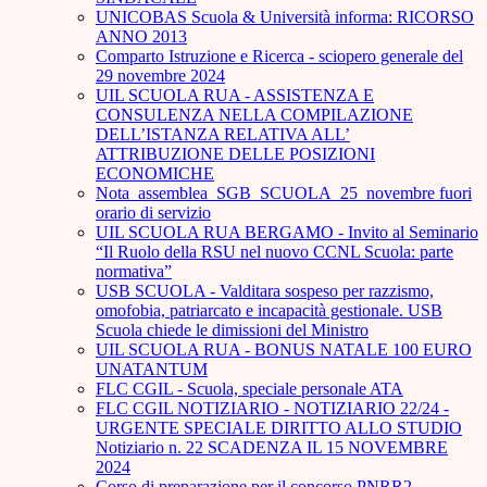
UNICOBAS Scuola & Università informa: RICORSO
ANNO 2013
Comparto Istruzione e Ricerca - sciopero generale del
29 novembre 2024
UIL SCUOLA RUA - ASSISTENZA E
CONSULENZA NELLA COMPILAZIONE
DELL’ISTANZA RELATIVA ALL’
ATTRIBUZIONE DELLE POSIZIONI
ECONOMICHE
Nota_assemblea_SGB_SCUOLA_25_novembre fuori
orario di servizio
UIL SCUOLA RUA BERGAMO - Invito al Seminario
“Il Ruolo della RSU nel nuovo CCNL Scuola: parte
normativa”
USB SCUOLA - Valditara sospeso per razzismo,
omofobia, patriarcato e incapacità gestionale. USB
Scuola chiede le dimissioni del Ministro
UIL SCUOLA RUA - BONUS NATALE 100 EURO
UNATANTUM
FLC CGIL - Scuola, speciale personale ATA
FLC CGIL NOTIZIARIO - NOTIZIARIO 22/24 -
URGENTE SPECIALE DIRITTO ALLO STUDIO
Notiziario n. 22 SCADENZA IL 15 NOVEMBRE
2024
Corso di preparazione per il concorso PNRR2