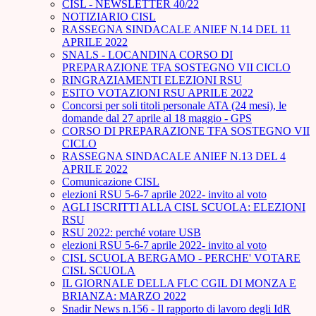
CISL - NEWSLETTER 40/22
NOTIZIARIO CISL
RASSEGNA SINDACALE ANIEF N.14 DEL 11
APRILE 2022
SNALS - LOCANDINA CORSO DI
PREPARAZIONE TFA SOSTEGNO VII CICLO
RINGRAZIAMENTI ELEZIONI RSU
ESITO VOTAZIONI RSU APRILE 2022
Concorsi per soli titoli personale ATA (24 mesi), le
domande dal 27 aprile al 18 maggio - GPS
CORSO DI PREPARAZIONE TFA SOSTEGNO VII
CICLO
RASSEGNA SINDACALE ANIEF N.13 DEL 4
APRILE 2022
Comunicazione CISL
elezioni RSU 5-6-7 aprile 2022- invito al voto
AGLI ISCRITTI ALLA CISL SCUOLA: ELEZIONI
RSU
RSU 2022: perché votare USB
elezioni RSU 5-6-7 aprile 2022- invito al voto
CISL SCUOLA BERGAMO - PERCHE' VOTARE
CISL SCUOLA
IL GIORNALE DELLA FLC CGIL DI MONZA E
BRIANZA: MARZO 2022
Snadir News n.156 - Il rapporto di lavoro degli IdR