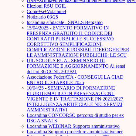
USB+Scuola+prenotazione+sportello+consulenze+per+
Elezioni RSU CGIL
Come+si+Vota anief
Notiziario 03/25
locandina sindacale - SNALS Bergamo
15/04/2025 - EVENTO FORMATIVO IN
PRESENZA GRATUITO IL CODICE DEI
CONTRATTI PUBBLICI E SUCCESSIVO
CORRETTIVO SEMPLIFICAZIONI,
COMPLICAZIONI E POSSIBILI DEROGHE PER
LE AMMINISTRAZIONI PUBBLICHE: LE SCU
UIL SCUOLA RUA - SEMINARIO DI
FORMAZIONE E AGGIORNAMENTO Ai sensi
dell'art 36 CCNL 2019/21
Associazione FederATA - CONSEGUI LA CIAD
ENTRO IL 30 APRILE 2025
10/04/25 - SEMINARIO DI FORMAZIONE
PLURITEMATICO IN PRESENZA: CCNL
VIGENTE E IN TRATTAZIONE PN 2021/2027
INTELLIGENZA ARTIFICIALE NEI SERVIZI
AMMINISTRATIVI
Locandina CONCORSO percorso di studio per ex
DSGA SNALS
Locandina WEBINAR Supporto amministrativo
Locandina Supporto procedure amministrative per