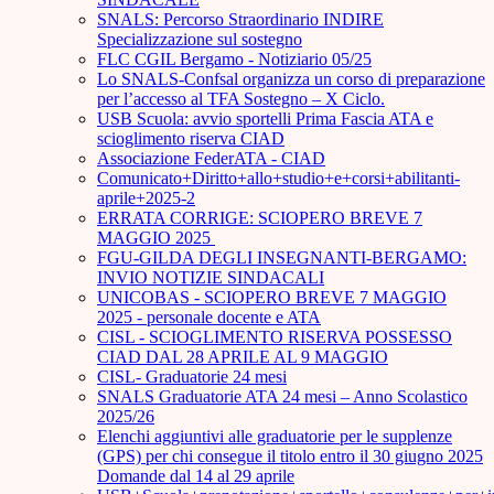
SNALS: Percorso Straordinario INDIRE
Specializzazione sul sostegno
FLC CGIL Bergamo - Notiziario 05/25
Lo SNALS-Confsal organizza un corso di preparazione
per l’accesso al TFA Sostegno – X Ciclo.
USB Scuola: avvio sportelli Prima Fascia ATA e
scioglimento riserva CIAD
Associazione FederATA - CIAD
Comunicato+Diritto+allo+studio+e+corsi+abilitanti-
aprile+2025-2
ERRATA CORRIGE: SCIOPERO BREVE 7
MAGGIO 2025
FGU-GILDA DEGLI INSEGNANTI-BERGAMO:
INVIO NOTIZIE SINDACALI
UNICOBAS - SCIOPERO BREVE 7 MAGGIO
2025 - personale docente e ATA
CISL - SCIOGLIMENTO RISERVA POSSESSO
CIAD DAL 28 APRILE AL 9 MAGGIO
CISL- Graduatorie 24 mesi
SNALS Graduatorie ATA 24 mesi – Anno Scolastico
2025/26
Elenchi aggiuntivi alle graduatorie per le supplenze
(GPS) per chi consegue il titolo entro il 30 giugno 2025
Domande dal 14 al 29 aprile