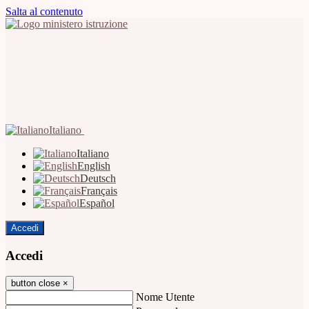
Salta al contenuto
Italiano
Italiano
English
Deutsch
Français
Español
Accedi
Accedi
button close
×
Nome Utente