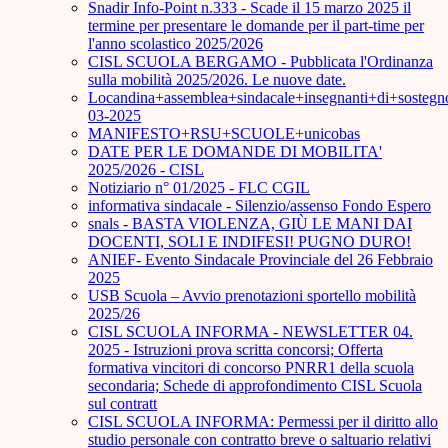
Snadir Info-Point n.333 - Scade il 15 marzo 2025 il
termine per presentare le domande per il part-time per
l'anno scolastico 2025/2026
CISL SCUOLA BERGAMO - Pubblicata l'Ordinanza
sulla mobilità 2025/2026. Le nuove date.
Locandina+assemblea+sindacale+insegnanti+di+sostegn
03-2025
MANIFESTO+RSU+SCUOLE+unicobas
DATE PER LE DOMANDE DI MOBILITA'
2025/2026 - CISL
Notiziario n° 01/2025 - FLC CGIL
informativa sindacale - Silenzio/assenso Fondo Espero
snals - BASTA VIOLENZA, GIÙ LE MANI DAI
DOCENTI, SOLI E INDIFESI! PUGNO DURO!
ANIEF- Evento Sindacale Provinciale del 26 Febbraio
2025
USB Scuola – Avvio prenotazioni sportello mobilità
2025/26
CISL SCUOLA INFORMA - NEWSLETTER 04.
2025 - Istruzioni prova scritta concorsi; Offerta
formativa vincitori di concorso PNRR1 della scuola
secondaria; Schede di approfondimento CISL Scuola
sul contratt
CISL SCUOLA INFORMA: Permessi per il diritto allo
studio personale con contratto breve o saltuario relativi