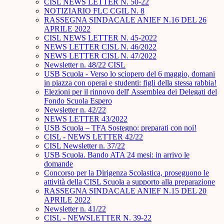
CISL NEWS LETTER N. 50-22
NOTIZIARIO FLC CGIL N. 8
RASSEGNA SINDACALE ANIEF N.16 DEL 26
APRILE 2022
CISL NEWS LETTER N. 45-2022
NEWS LETTER CISL N. 46/2022
NEWS LETTER CISL N. 47/2022
Newsletter n. 48/22 CISL
USB Scuola - Verso lo sciopero del 6 maggio, domani
in piazza con operai e studenti: figli della stessa rabbia!
Elezioni per il rinnovo dell' Assemblea dei Delegati del
Fondo Scuola Espero
Newsletter n. 42/22
NEWS LETTER 43/2022
USB Scuola – TFA Sostegno: preparati con noi!
CISL - NEWS LETTER 42/22
CISL Newsletter n. 37/22
USB Scuola. Bando ATA 24 mesi: in arrivo le
domande
Concorso per la Dirigenza Scolastica, proseguono le
attività della CISL Scuola a supporto alla preparazione
RASSEGNA SINDACALE ANIEF N.15 DEL 20
APRILE 2022
Newsletter n. 41/22
CISL - NEWSLETTER N. 39-22