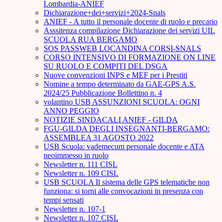
Lombardia-ANIEF
Dichiarazione+dei+servizi+2024-Snals
ANIEF - A tutto il personale docente di ruolo e precario
Asssitenza compilazione Dichiarazione dei servizi UIL
SCUOLA RUA BERGAMO
SOS PASSWEB LOCANDINA CORSI-SNALS
CORSO INTENSIVO DI FORMAZIONE ON LINE
SU RUOLO E COMPITI DEL DSGA
Nuove convenzioni INPS e MEF per i Prestiti
Nomine a tempo determinato da GAE-GPS A.S.
2024/25 Pubblicazione Bollettino n. 4
volantino USB ASSUNZIONI SCUOLA: OGNI
ANNO PEGGIO
NOTIZIE SINDACALI ANIEF - GILDA
FGU-GILDA DEGLI INSEGNANTI-BERGAMO:
ASSEMBLEA 31 AGOSTO 2022
USB Scuola: vademecum personale docente e ATA
neoimmesso in ruolo
Newsletter n. 111 CISL
Newsletter n. 109 CISL
USB SCUOLA Il sistema delle GPS telematiche non
funziona: si torni alle convocazioni in presenza con
tempi sensati
Newsletter n. 107-1
Newsletter n. 107 CISL