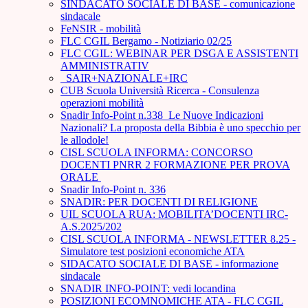
SINDACATO SOCIALE DI BASE - comunicazione
sindacale
FeNSIR - mobilità
FLC CGIL Bergamo - Notiziario 02/25
FLC CGIL: WEBINAR PER DSGA E ASSISTENTI
AMMINISTRATIV
_SAIR+NAZIONALE+IRC
CUB Scuola Università Ricerca - Consulenza
operazioni mobilità
Snadir Info-Point n.338 Le Nuove Indicazioni
Nazionali? La proposta della Bibbia è uno specchio per
le allodole!
CISL SCUOLA INFORMA: CONCORSO
DOCENTI PNRR 2 FORMAZIONE PER PROVA
ORALE ­
Snadir Info-Point n. 336
SNADIR: PER DOCENTI DI RELIGIONE
UIL SCUOLA RUA: MOBILITA’DOCENTI IRC-
A.S.2025/202
CISL SCUOLA INFORMA - NEWSLETTER 8.25 -
Simulatore test posizioni economiche ATA
SIDACATO SOCIALE DI BASE - informazione
sindacale
SNADIR INFO-POINT: vedi locandina
POSIZIONI ECOMNOMICHE ATA - FLC CGIL