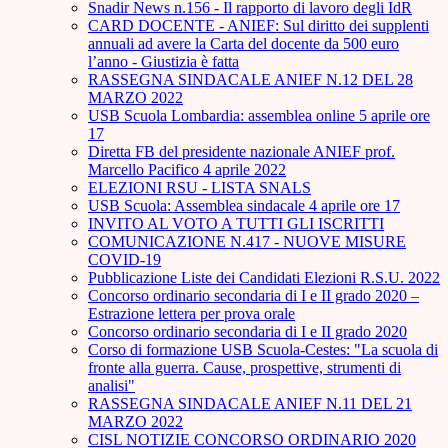
Snadir News n.156 - Il rapporto di lavoro degli IdR
CARD DOCENTE - ANIEF: Sul diritto dei supplenti
annuali ad avere la Carta del docente da 500 euro
l’anno - Giustizia è fatta
RASSEGNA SINDACALE ANIEF N.12 DEL 28
MARZO 2022
USB Scuola Lombardia: assemblea online 5 aprile ore
17
Diretta FB del presidente nazionale ANIEF prof.
Marcello Pacifico 4 aprile 2022
ELEZIONI RSU - LISTA SNALS
USB Scuola: Assemblea sindacale 4 aprile ore 17
INVITO AL VOTO A TUTTI GLI ISCRITTI
COMUNICAZIONE N.417 - NUOVE MISURE
COVID-19
Pubblicazione Liste dei Candidati Elezioni R.S.U. 2022
Concorso ordinario secondaria di I e II grado 2020 –
Estrazione lettera per prova orale
Concorso ordinario secondaria di I e II grado 2020
Corso di formazione USB Scuola-Cestes: "La scuola di
fronte alla guerra. Cause, prospettive, strumenti di
analisi"
RASSEGNA SINDACALE ANIEF N.11 DEL 21
MARZO 2022
CISL NOTIZIE CONCORSO ORDINARIO 2020