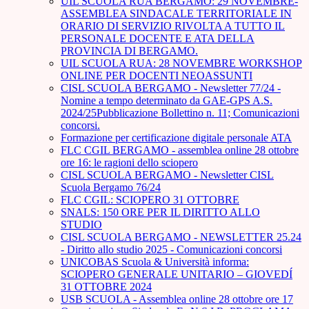
UIL SCUOLA RUA BERGAMO: 29 NOVEMBRE-
ASSEMBLEA SINDACALE TERRITORIALE IN
ORARIO DI SERVIZIO RIVOLTA A TUTTO IL
PERSONALE DOCENTE E ATA DELLA
PROVINCIA DI BERGAMO.
UIL SCUOLA RUA: 28 NOVEMBRE WORKSHOP
ONLINE PER DOCENTI NEOASSUNTI
CISL SCUOLA BERGAMO - Newsletter 77/24 -
Nomine a tempo determinato da GAE-GPS A.S.
2024/25Pubblicazione Bollettino n. 11; Comunicazioni
concorsi.
Formazione per certificazione digitale personale ATA
FLC CGIL BERGAMO - assemblea online 28 ottobre
ore 16: le ragioni dello sciopero
CISL SCUOLA BERGAMO - Newsletter CISL
Scuola Bergamo 76/24
FLC CGIL: SCIOPERO 31 OTTOBRE
SNALS: 150 ORE PER IL DIRITTO ALLO
STUDIO
CISL SCUOLA BERGAMO - NEWSLETTER 25.24
- Diritto allo studio 2025 - Comunicazioni concorsi
UNICOBAS Scuola & Università informa:
SCIOPERO GENERALE UNITARIO – GIOVEDÍ
31 OTTOBRE 2024
USB SCUOLA - Assemblea online 28 ottobre ore 17