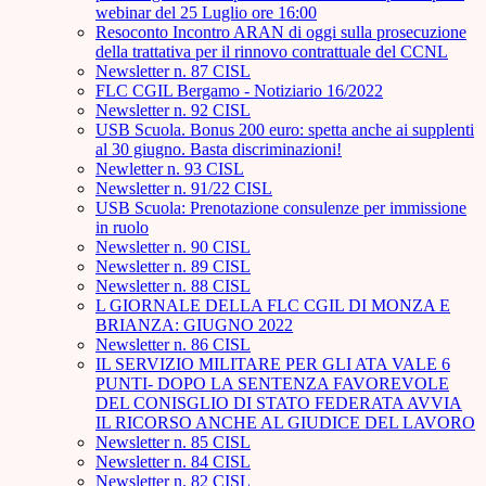
webinar del 25 Luglio ore 16:00
Resoconto Incontro ARAN di oggi sulla prosecuzione
della trattativa per il rinnovo contrattuale del CCNL
Newsletter n. 87 CISL
FLC CGIL Bergamo - Notiziario 16/2022
Newsletter n. 92 CISL
USB Scuola. Bonus 200 euro: spetta anche ai supplenti
al 30 giugno. Basta discriminazioni!
Newletter n. 93 CISL
Newsletter n. 91/22 CISL
USB Scuola: Prenotazione consulenze per immissione
in ruolo
Newsletter n. 90 CISL
Newsletter n. 89 CISL
Newsletter n. 88 CISL
L GIORNALE DELLA FLC CGIL DI MONZA E
BRIANZA: GIUGNO 2022
Newsletter n. 86 CISL
IL SERVIZIO MILITARE PER GLI ATA VALE 6
PUNTI- DOPO LA SENTENZA FAVOREVOLE
DEL CONISGLIO DI STATO FEDERATA AVVIA
IL RICORSO ANCHE AL GIUDICE DEL LAVORO
Newsletter n. 85 CISL
Newsletter n. 84 CISL
Newsletter n. 82 CISL