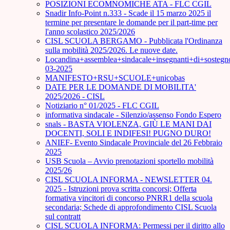
POSIZIONI ECOMNOMICHE ATA - FLC CGIL
Snadir Info-Point n.333 - Scade il 15 marzo 2025 il
termine per presentare le domande per il part-time per
l'anno scolastico 2025/2026
CISL SCUOLA BERGAMO - Pubblicata l'Ordinanza
sulla mobilità 2025/2026. Le nuove date.
Locandina+assemblea+sindacale+insegnanti+di+sostegn
03-2025
MANIFESTO+RSU+SCUOLE+unicobas
DATE PER LE DOMANDE DI MOBILITA'
2025/2026 - CISL
Notiziario n° 01/2025 - FLC CGIL
informativa sindacale - Silenzio/assenso Fondo Espero
snals - BASTA VIOLENZA, GIÙ LE MANI DAI
DOCENTI, SOLI E INDIFESI! PUGNO DURO!
ANIEF- Evento Sindacale Provinciale del 26 Febbraio
2025
USB Scuola – Avvio prenotazioni sportello mobilità
2025/26
CISL SCUOLA INFORMA - NEWSLETTER 04.
2025 - Istruzioni prova scritta concorsi; Offerta
formativa vincitori di concorso PNRR1 della scuola
secondaria; Schede di approfondimento CISL Scuola
sul contratt
CISL SCUOLA INFORMA: Permessi per il diritto allo