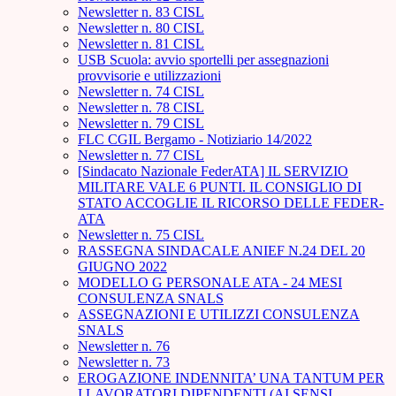
Newsletter n. 83 CISL
Newsletter n. 80 CISL
Newsletter n. 81 CISL
USB Scuola: avvio sportelli per assegnazioni
provvisorie e utilizzazioni
Newsletter n. 74 CISL
Newsletter n. 78 CISL
Newsletter n. 79 CISL
FLC CGIL Bergamo - Notiziario 14/2022
Newsletter n. 77 CISL
[Sindacato Nazionale FederATA] IL SERVIZIO
MILITARE VALE 6 PUNTI. IL CONSIGLIO DI
STATO ACCOGLIE IL RICORSO DELLE FEDER-
ATA
Newsletter n. 75 CISL
RASSEGNA SINDACALE ANIEF N.24 DEL 20
GIUGNO 2022
MODELLO G PERSONALE ATA - 24 MESI
CONSULENZA SNALS
ASSEGNAZIONI E UTILIZZI CONSULENZA
SNALS
Newsletter n. 76
Newsletter n. 73
EROGAZIONE INDENNITA’ UNA TANTUM PER
I LAVORATORI DIPENDENTI (AI SENSI