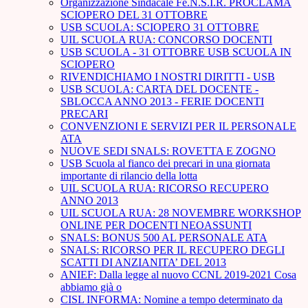
Organizzazione Sindacale Fe.N.S.I.R. PROCLAMA
SCIOPERO DEL 31 OTTOBRE
USB SCUOLA: SCIOPERO 31 OTTOBRE
UIL SCUOLA RUA: CONCORSO DOCENTI
USB SCUOLA - 31 OTTOBRE USB SCUOLA IN
SCIOPERO
RIVENDICHIAMO I NOSTRI DIRITTI - USB
USB SCUOLA: CARTA DEL DOCENTE -
SBLOCCA ANNO 2013 - FERIE DOCENTI
PRECARI
CONVENZIONI E SERVIZI PER IL PERSONALE
ATA
NUOVE SEDI SNALS: ROVETTA E ZOGNO
USB Scuola al fianco dei precari in una giornata
importante di rilancio della lotta
UIL SCUOLA RUA: RICORSO RECUPERO
ANNO 2013
UIL SCUOLA RUA: 28 NOVEMBRE WORKSHOP
ONLINE PER DOCENTI NEOASSUNTI
SNALS: BONUS 500 AL PERSONALE ATA
SNALS: RICORSO PER IL RECUPERO DEGLI
SCATTI DI ANZIANITA’ DEL 2013
ANIEF: Dalla legge al nuovo CCNL 2019-2021 Cosa
abbiamo già o
CISL INFORMA: Nomine a tempo determinato da