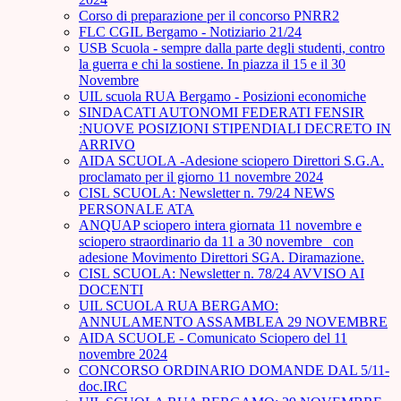
Corso di preparazione per il concorso PNRR2
FLC CGIL Bergamo - Notiziario 21/24
USB Scuola - sempre dalla parte degli studenti, contro
la guerra e chi la sostiene. In piazza il 15 e il 30
Novembre
UIL scuola RUA Bergamo - Posizioni economiche
SINDACATI AUTONOMI FEDERATI FENSIR
:NUOVE POSIZIONI STIPENDIALI DECRETO IN
ARRIVO
AIDA SCUOLA -Adesione sciopero Direttori S.G.A.
proclamato per il giorno 11 novembre 2024
CISL SCUOLA: Newsletter n. 79/24 NEWS
PERSONALE ATA
ANQUAP sciopero intera giornata 11 novembre e
sciopero straordinario da 11 a 30 novembre_ con
adesione Movimento Direttori SGA. Diramazione.
CISL SCUOLA: Newsletter n. 78/24 AVVISO AI
DOCENTI
UIL SCUOLA RUA BERGAMO:
ANNULAMENTO ASSAMBLEA 29 NOVEMBRE
AIDA SCUOLE - Comunicato Sciopero del 11
novembre 2024
CONCORSO ORDINARIO DOMANDE DAL 5/11-
doc.IRC