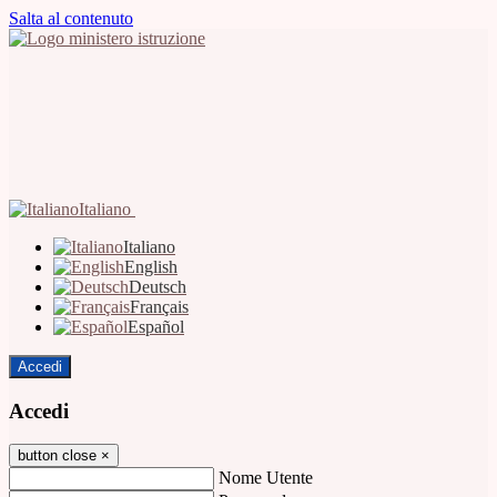
Salta al contenuto
Italiano
Italiano
English
Deutsch
Français
Español
Accedi
Accedi
button close
×
Nome Utente