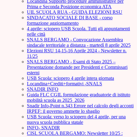
Locandina Supporto procedure amministrative per
Prima e Seconda Posizione economica ATA
UIL SCUOLA RUA - GUIDA ELEZIONI RSU
SINDACATO SOCIALE DI BASE - corso
formazione aggiornamento
4 aprile: sciopero USB Scuola. Tutti gli appuntamenti
nelle città
SNALS BERGAMO - Convocazione Assemblea
sindacale territoriale a distanza - martedì 8 aprile 2025
Elezioni RSU 14-15-16 Aprile 2024 - Newsletter n.
11/25
SNALS BERGAMO - Esami di Stato 2025 –
Presentazione domande per Presidenti e Commissari
esterni
USB Scuola: sciopero 4 aprile intera giornata
Locandina+Crediti+formativi -SNALS
SNADIR INFO
Guida FLC CGIL formulazione graduatorie di istituto
mobilità scuola as 2025_2026
Snadir Info-Point n.343 Errore nel calcolo degli acconti
IRPEF: il governo ammette lo sbaglio
USB Scuola: verso lo sciopero del 4 aprile, per una
nuova scuola pubblica statale
INFO- SNADIR
CISL SCUOLA BERGAMO: Newsletter 10/25 :