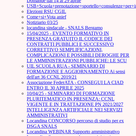
Domande dal 14 al 29 aprile
USB+Scuola+prenotazione+sportello+consulenze+per+
Elezioni RSU CGIL
Come+si+Vota anief
Notiziario 03/25
locandina sindacale - SNALS Bergamo
15/04/2025 - EVENTO FORMATIVO IN
PRESENZA GRATUITO IL CODICE DEI
CONTRATTI PUBBLICI E SUCCESSIVO
CORRETTIVO SEMPLIFICAZIONI,
COMPLICAZIONI E POSSIBILI DEROGHE PER
LE AMMINISTRAZIONI PUBBLICHE: LE SCU
UIL SCUOLA RUA - SEMINARIO DI
FORMAZIONE E AGGIORNAMENTO Ai sensi
dell'art 36 CCNL 2019/21
Associazione FederATA - CONSEGUI LA CIAD
ENTRO IL 30 APRILE 2025
10/04/25 - SEMINARIO DI FORMAZIONE
PLURITEMATICO IN PRESENZA: CCNL
VIGENTE E IN TRATTAZIONE PN 2021/2027
INTELLIGENZA ARTIFICIALE NEI SERVIZI
AMMINISTRATIVI
Locandina CONCORSO percorso di studio per ex
DSGA SNALS
Locandina WEBINAR Supporto amministrativo