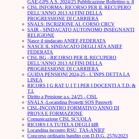
GAE-GPS A.S. 2024/25 Pubblicazione Bollettino n. 8
CISL INFORMA: RICORSO PER IL RECUPERO
DELL'ANNO 2013 AI FINI DELLA
PROGRESSIONE DI CARRIERA
SNALS: ISCRIZIONE AL CORSO CRCV
SAIR - SINDACATO AUTONOMO INSEGNANTI
RELIGIONE
Nasce il sindacato ANIEF-FEDERATA
NASCE IL SINDACATO DEGLI ATA ANIEF
FEDERATA
CISL BG - RICORSO PER IL RECUPERO
DELL'ANNO 2013 AI FINI DELLA
PROGRESSIONE DI CARRIERA
GUIDA PENSIONI 2024-25 - L’INPS DETTA LA
LINEA
RICORS I G RAT U I T I PER I DOCENTI A T.D. &
T.I.
Diritto a Pensione a.s. 24/25 - CISL
SNALS -Locandina Progetti SOS Passweb
CISL-INCONTRO FORMATIVO ANNO DI
PROVA E FORMAZIONE
Comunicazione CISL SCUOLA
RICORS I A TUTELA DEGLI IdR
Locandina incontro RSU_TAS-ANIEF
Concorso ordinario bandito con D.D.G. 2576/2023