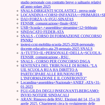
studio personale con contratto breve o saltuario relativi
all’anno solare 2025
SNALS-DIRIGENTI SCOLASTICI - prova orale
LOCANDINA+CORSI+INFANZIA++PRIMARIA+S
DAI+FORZA+A+FGU-SINATAS
FENSIR_comunicazione+finale+RSU
USB+Scuola+-+assemblea+streaming+12+febbraio
SINDACATO FEDER-ATA
SNALS - CORSO DI FORMAZIONE CONCORSO
PNNR2
ipotesi-ccni-mobilita-scuola-2025-2028-personale-
docente-educativo-ata-29-gennaio-2025 SNALS
A+TUTTO+IL+PERSONALE+DELLA+SCUOLA-
FENSIR_comunicazione - RSU_
SNALS - CORSO PER CONCORSO DSGA
SENTENZA DEL TRIBUNALE DI ROMA: “LA
UIL SCUOLA RUA HA DIRITTO A
PARTECIPARE ALLE RIUNIONI PER
L’INFORMAZIONE E IL CONFRONTO”
Locandina+assemblea+Nazionale+ANIEF -ATA+31-
01-2025
FGU-GILDA DEGLI INSEGNANTI-BERGAMO:
INVIO NOTIZIE SINDACALI
ARAN: Rinnovo delle RSU. Elezioni del 14, 15 e 16
aprile 2025. Chiarimenti circa lo svolgimento delle