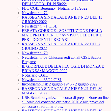
DELL’ART.31 DL N.50/22)
FLC CGIL Bergamo - Notiziario 13/2022
Newsletter n. 72
RASSEGNA SINDACALE ANIEF N.23 DEL 13
GIUGNO 2022
Newsletter n. 71 CISL
ERRATA CORRIGE - SOSTITUZIONE DELLA
MAIL PRECEDENTE : AVVISO SULLE FERIE
PER I DOCENTI PRECARI -
RASSEGNA SINDACALE ANIEF N.22 DEL 7
GIUGNO 2022
Newsletter n. 70
Newsletter n. 68 Chiusura sedi zonali CISL Scuola
Bergamo
IL GIORNALE DELLA FLC CGIL DI MONZA E
BRIANZA: MAGGIO 2022
Notiziario CGIL
Newsletter n. 65/22 CISL
IncontriamoCisl: 2 giugno 1946 - 2 giugno 2022
RASSEGNA SINDACALE ANIEF N.21 DEL 30
MAGGIO 2022
USB Scuola organizza un corso di preparazione on line
all’orale del concorso ordinario 2020 e alla prova del
concorso straordinario bis.
RASSEGNA SINDACALE ANIEF N.18 DEL 10