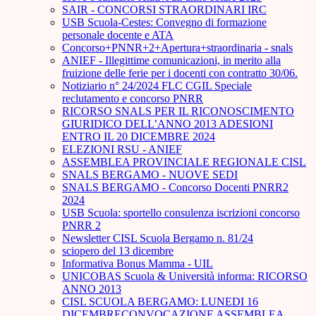
SAIR - CONCORSI STRAORDINARI IRC
USB Scuola-Cestes: Convegno di formazione
personale docente e ATA
Concorso+PNNR+2+Apertura+straordinaria - snals
ANIEF - Illegittime comunicazioni, in merito alla
fruizione delle ferie per i docenti con contratto 30/06.
Notiziario n° 24/2024 FLC CGIL Speciale
reclutamento e concorso PNRR
RICORSO SNALS PER IL RICONOSCIMENTO
GIURIDICO DELL’ANNO 2013 ADESIONI
ENTRO IL 20 DICEMBRE 2024
ELEZIONI RSU - ANIEF
ASSEMBLEA PROVINCIALE REGIONALE CISL
SNALS BERGAMO - NUOVE SEDI
SNALS BERGAMO - Concorso Docenti PNRR2
2024
USB Scuola: sportello consulenza iscrizioni concorso
PNRR 2
Newsletter CISL Scuola Bergamo n. 81/24
sciopero del 13 dicembre
Informativa Bonus Mamma - UIL
UNICOBAS Scuola & Università informa: RICORSO
ANNO 2013
CISL SCUOLA BERGAMO: LUNEDI 16
DICEMBRECONVOCAZIONE ASSEMBLEA