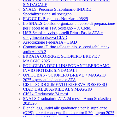
SINDACALE
SNALS: Percorso Straordinario INDIRE
Specializzazione sul sostegno
FLC CGIL Bergamo - Notiziario 05/25
Lo SNALS-Confsal organizza un corso di preparazione
per l’accesso al TFA Sostegno – X Ciclo.
USB Scuola: avvio sportelli Prima Fascia ATA e
scioglimento riserva CIAD
Associazione FederATA - CIAD
Comunicato+Diritto+allo+studio+e+corsi+abilitanti-
aprile+2025-2
ERRATA CORRIGE: SCIOPERO BREVE 7
MAGGIO 2025
FGU-GILDA DEGLI INSEGNANTI-BERGAMO:
INVIO NOTIZIE SINDACALI
UNICOBAS - SCIOPERO BREVE 7 MAGGIO
2025 - personale docente e ATA
CISL - SCIOGLIMENTO RISERVA POSSESSO
CIAD DAL 28 APRILE AL 9 MAGGIO
CISL- Graduatorie 24 mesi
SNALS Graduatorie ATA 24 mesi – Anno Scolastico
2025/26
Elenchi aggiuntivi alle graduatorie per le supplenze
(GPS) per chi consegue il titolo entro il 30 giugno 2025