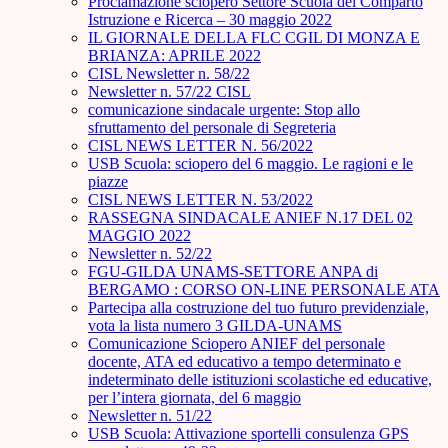
Proclamazione sciopero Settore Scuola del Comparto
Istruzione e Ricerca – 30 maggio 2022
IL GIORNALE DELLA FLC CGIL DI MONZA E
BRIANZA: APRILE 2022
CISL Newsletter n. 58/22
Newsletter n. 57/22 CISL
comunicazione sindacale urgente: Stop allo
sfruttamento del personale di Segreteria
CISL NEWS LETTER N. 56/2022
USB Scuola: sciopero del 6 maggio. Le ragioni e le
piazze
CISL NEWS LETTER N. 53/2022
RASSEGNA SINDACALE ANIEF N.17 DEL 02
MAGGIO 2022
Newsletter n. 52/22
FGU-GILDA UNAMS-SETTORE ANPA di
BERGAMO : CORSO ON-LINE PERSONALE ATA
Partecipa alla costruzione del tuo futuro previdenziale,
vota la lista numero 3 GILDA-UNAMS
Comunicazione Sciopero ANIEF del personale
docente, ATA ed educativo a tempo determinato e
indeterminato delle istituzioni scolastiche ed educative,
per l’intera giornata, del 6 maggio
Newsletter n. 51/22
USB Scuola: Attivazione sportelli consulenza GPS