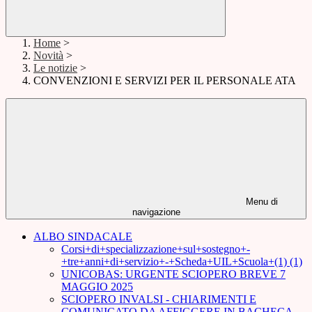
Home
>
Novità
>
Le notizie
>
CONVENZIONI E SERVIZI PER IL PERSONALE ATA
Menu di
navigazione
ALBO SINDACALE
Corsi+di+specializzazione+sul+sostegno+-
+tre+anni+di+servizio+-+Scheda+UIL+Scuola+(1) (1)
UNICOBAS: URGENTE SCIOPERO BREVE 7
MAGGIO 2025
SCIOPERO INVALSI - CHIARIMENTI E
COMUNICATO DA AFFIGGERE IN BACHECA