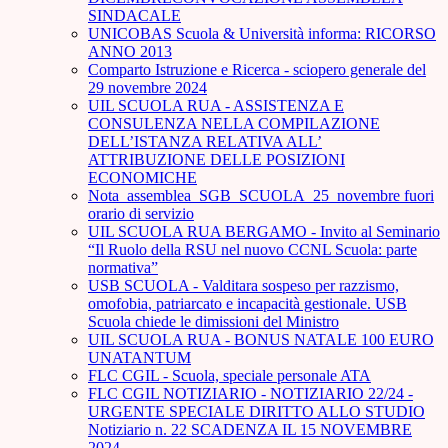
SINDACALE
UNICOBAS Scuola & Università informa: RICORSO
ANNO 2013
Comparto Istruzione e Ricerca - sciopero generale del
29 novembre 2024
UIL SCUOLA RUA - ASSISTENZA E
CONSULENZA NELLA COMPILAZIONE
DELL’ISTANZA RELATIVA ALL’
ATTRIBUZIONE DELLE POSIZIONI
ECONOMICHE
Nota_assemblea_SGB_SCUOLA_25_novembre fuori
orario di servizio
UIL SCUOLA RUA BERGAMO - Invito al Seminario
“Il Ruolo della RSU nel nuovo CCNL Scuola: parte
normativa”
USB SCUOLA - Valditara sospeso per razzismo,
omofobia, patriarcato e incapacità gestionale. USB
Scuola chiede le dimissioni del Ministro
UIL SCUOLA RUA - BONUS NATALE 100 EURO
UNATANTUM
FLC CGIL - Scuola, speciale personale ATA
FLC CGIL NOTIZIARIO - NOTIZIARIO 22/24 -
URGENTE SPECIALE DIRITTO ALLO STUDIO
Notiziario n. 22 SCADENZA IL 15 NOVEMBRE
2024