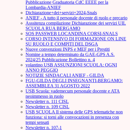
Pubblicazione Graduatoria CdC EEEE per la
Lombardia-ANIEF
Dichiarazione+dei+servizi+2024-Snals
ANIEF - A tutto il personale docente di ruolo e precario
Asssitenza compilazione Dichiarazione dei servizi UIL
SCUOLA RUA BERGAMO
SOS PASSWEB LOCANDINA CORSI-SNALS
CORSO INTENSIVO DI FORMAZIONE ON LINE
SU RUOLO E COMPITI DEL DSGA
Nuove convenzioni INPS e MEF per i Prestiti
Nomine a tempo determinato da GAE-GPS A.S.
2024/25 Pubblicazione Bollettino n. 4
volantino USB ASSUNZIONI SCUOLA: OGNI
ANNO PEGGIO
NOTIZIE SINDACALI ANIEF - GILDA
FGU-GILDA DEGLI INSEGNANTI-BERGAMO:
ASSEMBLEA 31 AGOSTO 2022
USB Scuola: vademecum personale docente e ATA
neoimmesso in ruolo
Newsletter n. 111 CISL
Newsletter n. 109 CISL
USB SCUOLA Il sistema delle GPS telematiche non
funziona: si torni alle convocazioni in presenza con
tempi sensati
Newsletter n. 107-1