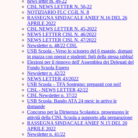
news letter m. 49-22
CISL NEWS LETTER N. 50-22
NOTIZIARIO FLC CGIL N. 8
RASSEGNA SINDACALE ANIEF N.16 DEL 26
APRILE 2022
CISL NEWS LETTER N. 45-2022
NEWS LETTER CISL N. 46/2022
NEWS LETTER CISL N. 47/2022
Newsletter n. 48/22 CISL
USB Scuola - Verso lo sciopero del 6 maggio, domani
in piazza con operai e studenti: figli della stessa rabbia!
Elezioni per il rinnovo dell' Assemblea dei Delegati del
Fondo Scuola Espero
Newsletter n. 42/22
NEWS LETTER 43/2022
USB Scuola – TFA Sostegno: preparati con noi!
CISL - NEWS LETTER 42/22
CISL Newsletter n. 37/22
USB Scuola. Bando ATA 24 mesi: in arrivo le
domande
Concorso per la Dirigenza Scolastica, proseguono le
attività della CISL Scuola a supporto alla preparazione
RASSEGNA SINDACALE ANIEF N.15 DEL 20
APRILE 2022
Newsletter n. 41/22