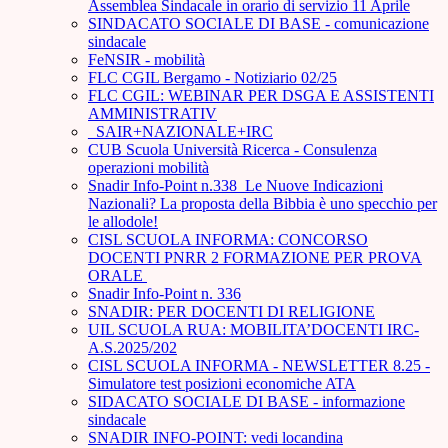
Assemblea Sindacale in orario di servizio 11 Aprile
SINDACATO SOCIALE DI BASE - comunicazione
sindacale
FeNSIR - mobilità
FLC CGIL Bergamo - Notiziario 02/25
FLC CGIL: WEBINAR PER DSGA E ASSISTENTI
AMMINISTRATIV
_SAIR+NAZIONALE+IRC
CUB Scuola Università Ricerca - Consulenza
operazioni mobilità
Snadir Info-Point n.338 Le Nuove Indicazioni
Nazionali? La proposta della Bibbia è uno specchio per
le allodole!
CISL SCUOLA INFORMA: CONCORSO
DOCENTI PNRR 2 FORMAZIONE PER PROVA
ORALE ­
Snadir Info-Point n. 336
SNADIR: PER DOCENTI DI RELIGIONE
UIL SCUOLA RUA: MOBILITA’DOCENTI IRC-
A.S.2025/202
CISL SCUOLA INFORMA - NEWSLETTER 8.25 -
Simulatore test posizioni economiche ATA
SIDACATO SOCIALE DI BASE - informazione
sindacale
SNADIR INFO-POINT: vedi locandina