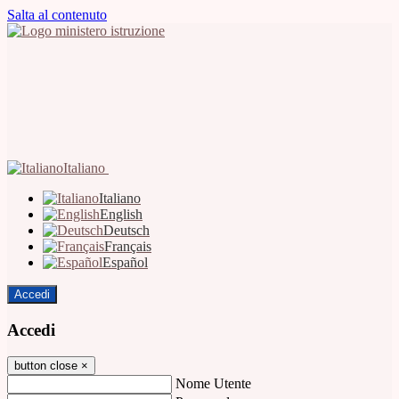
Salta al contenuto
Italiano
Italiano
English
Deutsch
Français
Español
Accedi
Accedi
button close
×
Nome Utente