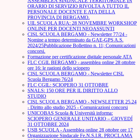
ASSEMBLEA SINDACALE TERRITORIALE IN
ORARIO DI SERVIZIO RIVOLTA A TUTTO IL
PERSONALE DOCENTE E ATA DELLA
PROVINCIA DI BERGAMO.
UIL SCUOLA RUA: 28 NOVEMBRE WORKSHOP
ONLINE PER DOCENTI NEOASSUNTI
CISL SCUOLA BERGAMO - Newsletter 77/24 -
Nomine a tempo determinato da GAE-GPS A.S.
2024/25Pubblicazione Bollettino n. 11; Comunicazioni
concorsi.
Formazione per certificazione digitale personale ATA
FLC CGIL BERGAMO - assemblea online 28 ottobre
ore 16: le ragioni dello sciopero
CISL SCUOLA BERGAMO - Newsletter CISL
Scuola Bergamo 76/24
FLC CGIL: SCIOPERO 31 OTTOBRE
SNALS: 150 ORE PER IL DIRITTO ALLO
STUDIO
CISL SCUOLA BERGAMO - NEWSLETTER 25.24
- Diritto allo studio 2025 - Comunicazioni concorsi
UNICOBAS Scuola & Università informa:
SCIOPERO GENERALE UNITARIO – GIOVEDÍ
31 OTTOBRE 2024
USB SCUOLA - Assemblea online 28 ottobre ore 17
Organizzazione Sindacale Fe.N.S.I.R. PROCLAMA