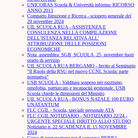
UNICOBAS Scuola & Università informa: RICORSO
ANNO 2013
Comparto Istruzione e Ricerca - sciopero generale del
29 novembre 2024
UIL SCUOLA RUA - ASSISTENZA E
CONSULENZA NELLA COMPILAZIONE
DELL’ISTANZA RELATIVA ALL’
ATTRIBUZIONE DELLE POSIZIONI
ECONOMICHE
Nota_assemblea_SGB_SCUOLA_25_novembre fuori
orario di servizio
UIL SCUOLA RUA BERGAMO - Invito al Seminario
“Il Ruolo della RSU nel nuovo CCNL Scuola: parte
normativa”
USB SCUOLA - Valditara sospeso per razzismo,
omofobia, patriarcato e incapacità gestionale. USB
Scuola chiede le dimissioni del Ministro
UIL SCUOLA RUA - BONUS NATALE 100 EURO
UNATANTUM
FLC CGIL - Scuola, speciale personale ATA
FLC CGIL NOTIZIARIO - NOTIZIARIO 22/24 -
URGENTE SPECIALE DIRITTO ALLO STUDIO
Notiziario n. 22 SCADENZA IL 15 NOVEMBRE
2024
Corso di preparazione per il concorso PNRR2