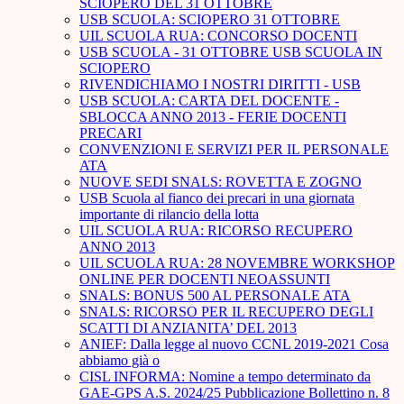
SCIOPERO DEL 31 OTTOBRE
USB SCUOLA: SCIOPERO 31 OTTOBRE
UIL SCUOLA RUA: CONCORSO DOCENTI
USB SCUOLA - 31 OTTOBRE USB SCUOLA IN
SCIOPERO
RIVENDICHIAMO I NOSTRI DIRITTI - USB
USB SCUOLA: CARTA DEL DOCENTE -
SBLOCCA ANNO 2013 - FERIE DOCENTI
PRECARI
CONVENZIONI E SERVIZI PER IL PERSONALE
ATA
NUOVE SEDI SNALS: ROVETTA E ZOGNO
USB Scuola al fianco dei precari in una giornata
importante di rilancio della lotta
UIL SCUOLA RUA: RICORSO RECUPERO
ANNO 2013
UIL SCUOLA RUA: 28 NOVEMBRE WORKSHOP
ONLINE PER DOCENTI NEOASSUNTI
SNALS: BONUS 500 AL PERSONALE ATA
SNALS: RICORSO PER IL RECUPERO DEGLI
SCATTI DI ANZIANITA’ DEL 2013
ANIEF: Dalla legge al nuovo CCNL 2019-2021 Cosa
abbiamo già o
CISL INFORMA: Nomine a tempo determinato da
GAE-GPS A.S. 2024/25 Pubblicazione Bollettino n. 8