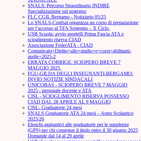
SNALS: Percorso Straordinario INDIRE
Specializzazione sul sostegno
FLC CGIL Bergamo - Notiziario 05/25
Lo SNALS-Confsal organizza un corso di preparazione
per l’accesso al TFA Sostegno – X Ciclo.
USB Scuola: avvio sportelli Prima Fascia ATA e
scioglimento riserva CIAD
Associazione FederATA - CIAD
Comunicato+Diritto+allo+studio+e+corsi+abilitanti-
aprile+2025-2
ERRATA CORRIGE: SCIOPERO BREVE 7
MAGGIO 2025
FGU-GILDA DEGLI INSEGNANTI-BERGAMO:
INVIO NOTIZIE SINDACALI
UNICOBAS - SCIOPERO BREVE 7 MAGGIO
2025 - personale docente e ATA
CISL - SCIOGLIMENTO RISERVA POSSESSO
CIAD DAL 28 APRILE AL 9 MAGGIO
CISL- Graduatorie 24 mesi
SNALS Graduatorie ATA 24 mesi – Anno Scolastico
2025/26
Elenchi aggiuntivi alle graduatorie per le supplenze
(GPS) per chi consegue il titolo entro il 30 giugno 2025
Domande dal 14 al 29 aprile