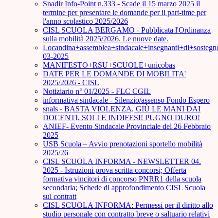
Snadir Info-Point n.333 - Scade il 15 marzo 2025 il
termine per presentare le domande per il part-time per
l'anno scolastico 2025/2026
CISL SCUOLA BERGAMO - Pubblicata l'Ordinanza
sulla mobilità 2025/2026. Le nuove date.
Locandina+assemblea+sindacale+insegnanti+di+sostegn
03-2025
MANIFESTO+RSU+SCUOLE+unicobas
DATE PER LE DOMANDE DI MOBILITA'
2025/2026 - CISL
Notiziario n° 01/2025 - FLC CGIL
informativa sindacale - Silenzio/assenso Fondo Espero
snals - BASTA VIOLENZA, GIÙ LE MANI DAI
DOCENTI, SOLI E INDIFESI! PUGNO DURO!
ANIEF- Evento Sindacale Provinciale del 26 Febbraio
2025
USB Scuola – Avvio prenotazioni sportello mobilità
2025/26
CISL SCUOLA INFORMA - NEWSLETTER 04.
2025 - Istruzioni prova scritta concorsi; Offerta
formativa vincitori di concorso PNRR1 della scuola
secondaria; Schede di approfondimento CISL Scuola
sul contratt
CISL SCUOLA INFORMA: Permessi per il diritto allo
studio personale con contratto breve o saltuario relativi