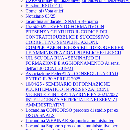
USB+Scuola+prenotazione+sportello+consulenze+per+
Elezioni RSU CGIL
Come+si+Vota anief
Notiziario 03/25
locandina sindacale - SNALS Bergamo
15/04/2025 - EVENTO FORMATIVO IN
PRESENZA GRATUITO IL CODICE DEI
CONTRATTI PUBBLICI E SUCCESSIVO
CORRETTIVO SEMPLIFICAZIONI,
COMPLICAZIONI E POSSIBILI DEROGHE PER
LE AMMINISTRAZIONI PUBBLICHE: LE SCU
UIL SCUOLA RUA - SEMINARIO DI
FORMAZIONE E AGGIORNAMENTO Ai sensi
dell'art 36 CCNL 2019/21
Associazione FederATA - CONSEGUI LA CIAD
ENTRO IL 30 APRILE 2025
10/04/25 - SEMINARIO DI FORMAZIONE
PLURITEMATICO IN PRESENZA: CCNL
VIGENTE E IN TRATTAZIONE PN 2021/2027
INTELLIGENZA ARTIFICIALE NEI SERVIZI
AMMINISTRATIVI
Locandina CONCORSO percorso di studio per ex
DSGA SNALS
Locandina WEBINAR Supporto amministrativo
Locandina Supporto procedure amministrative per