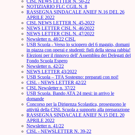
CISL NEWS LETTER N. 50-22
NOTIZIARIO FLC CGIL N. 8
RASSEGNA SINDACALE ANIEF N.16 DEL 26
APRILE 2022
CISL NEWS LETTER N. 45-2022
NEWS LETTER CISL N. 46/2022
NEWS LETTER CISL N. 47/2022
Newsletter n. 48/22 CISL
USB Scuola - Verso lo sciopero del 6 maggio, domani
in piazza con operai e studenti: figli della stessa rabbia!
Elezioni per il rinnovo dell' Assemblea dei Delegati del
Fondo Scuola Espero
Newsletter n. 42/22
NEWS LETTER 43/2022
USB Scuola – TFA Sostegno: preparati con noi!
CISL - NEWS LETTER 42/22
CISL Newsletter n. 37/22
USB Scuola. Bando ATA 24 mesi: in arrivo le
domande
Concorso per la Dirigenza Scolastica, proseguono le
attività della CISL Scuola a supporto alla preparazione
RASSEGNA SINDACALE ANIEF N.15 DEL 20
APRILE 2022
Newsletter n. 41/22
CISL - NEWSLETTER N. 39-22