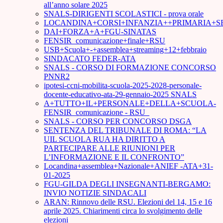
all’anno solare 2025
SNALS-DIRIGENTI SCOLASTICI - prova orale
LOCANDINA+CORSI+INFANZIA++PRIMARIA+S
DAI+FORZA+A+FGU-SINATAS
FENSIR_comunicazione+finale+RSU
USB+Scuola+-+assemblea+streaming+12+febbraio
SINDACATO FEDER-ATA
SNALS - CORSO DI FORMAZIONE CONCORSO
PNNR2
ipotesi-ccni-mobilita-scuola-2025-2028-personale-
docente-educativo-ata-29-gennaio-2025 SNALS
A+TUTTO+IL+PERSONALE+DELLA+SCUOLA-
FENSIR_comunicazione - RSU_
SNALS - CORSO PER CONCORSO DSGA
SENTENZA DEL TRIBUNALE DI ROMA: “LA
UIL SCUOLA RUA HA DIRITTO A
PARTECIPARE ALLE RIUNIONI PER
L’INFORMAZIONE E IL CONFRONTO”
Locandina+assemblea+Nazionale+ANIEF -ATA+31-
01-2025
FGU-GILDA DEGLI INSEGNANTI-BERGAMO:
INVIO NOTIZIE SINDACALI
ARAN: Rinnovo delle RSU. Elezioni del 14, 15 e 16
aprile 2025. Chiarimenti circa lo svolgimento delle
elezioni