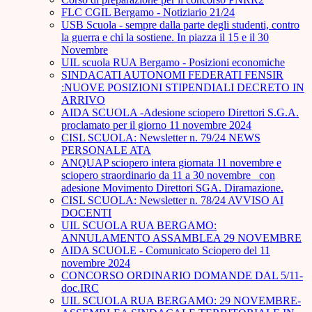
FLC CGIL Bergamo - Notiziario 21/24
USB Scuola - sempre dalla parte degli studenti, contro
la guerra e chi la sostiene. In piazza il 15 e il 30
Novembre
UIL scuola RUA Bergamo - Posizioni economiche
SINDACATI AUTONOMI FEDERATI FENSIR
:NUOVE POSIZIONI STIPENDIALI DECRETO IN
ARRIVO
AIDA SCUOLA -Adesione sciopero Direttori S.G.A.
proclamato per il giorno 11 novembre 2024
CISL SCUOLA: Newsletter n. 79/24 NEWS
PERSONALE ATA
ANQUAP sciopero intera giornata 11 novembre e
sciopero straordinario da 11 a 30 novembre_ con
adesione Movimento Direttori SGA. Diramazione.
CISL SCUOLA: Newsletter n. 78/24 AVVISO AI
DOCENTI
UIL SCUOLA RUA BERGAMO:
ANNULAMENTO ASSAMBLEA 29 NOVEMBRE
AIDA SCUOLE - Comunicato Sciopero del 11
novembre 2024
CONCORSO ORDINARIO DOMANDE DAL 5/11-
doc.IRC
UIL SCUOLA RUA BERGAMO: 29 NOVEMBRE-