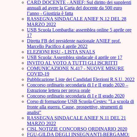
CARD DOCENTE - ANIEF: Sul diritto dei supplenti
annuali ad avere la Carta del docente da 500 euro
l’anno - Giustizia è fatta
RASSEGNA SINDACALE ANIEF N.12 DEL 28
MARZO 2022
USB Scuola Lombardia: assemblea online 5 aprile ore
17
Diretta FB del presidente nazionale ANIEF prof.
Marcello Pacifico 4 aprile 2022
ELEZIONI RSU - LISTA SNALS
USB Scuola: Assemblea sindacale 4 aprile ore 17
INVITO AL VOTO A TUTTI GLI ISCRITTI
COMUNICAZIONE N.417 - NUOVE MISURE
COVID-19
Pubblicazione Liste dei Candidati Elezioni R.S.U. 2022
Concorso ordinario secondaria di I e II grado 2020 –
Estrazione lettera per prova orale
Concorso ordinario secondaria di I e II grado 2020
Corso di formazione USB Scuola-Cestes: "La scuola di
fronte alla guerra. Cause, prospettive, strumenti di
analisi"
RASSEGNA SINDACALE ANIEF N.11 DEL 21
MARZO 2022
CISL NOTIZIE CONCORSO ORDINARIO 2020
FGU-GILDA DEGLI INSEGNANTI-BERGAMO: