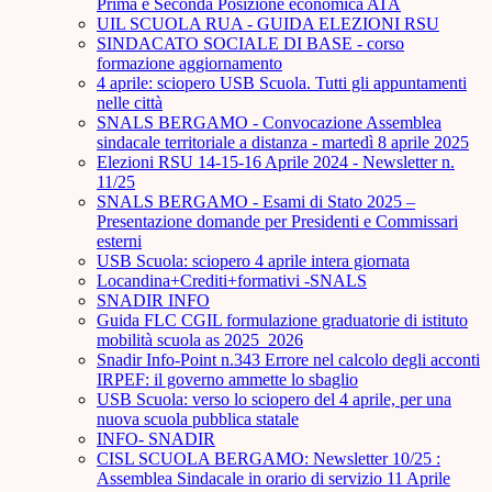
Prima e Seconda Posizione economica ATA
UIL SCUOLA RUA - GUIDA ELEZIONI RSU
SINDACATO SOCIALE DI BASE - corso
formazione aggiornamento
4 aprile: sciopero USB Scuola. Tutti gli appuntamenti
nelle città
SNALS BERGAMO - Convocazione Assemblea
sindacale territoriale a distanza - martedì 8 aprile 2025
Elezioni RSU 14-15-16 Aprile 2024 - Newsletter n.
11/25
SNALS BERGAMO - Esami di Stato 2025 –
Presentazione domande per Presidenti e Commissari
esterni
USB Scuola: sciopero 4 aprile intera giornata
Locandina+Crediti+formativi -SNALS
SNADIR INFO
Guida FLC CGIL formulazione graduatorie di istituto
mobilità scuola as 2025_2026
Snadir Info-Point n.343 Errore nel calcolo degli acconti
IRPEF: il governo ammette lo sbaglio
USB Scuola: verso lo sciopero del 4 aprile, per una
nuova scuola pubblica statale
INFO- SNADIR
CISL SCUOLA BERGAMO: Newsletter 10/25 :
Assemblea Sindacale in orario di servizio 11 Aprile