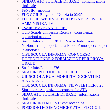
SINDACATO SOCIALE DI BASE - comunicazione
sindacale
FeNSIR - mobilità
FLC CGIL Bergamo - Notiziario 02/25
FLC CGIL: WEBINAR PER DSGA E ASSISTENTI
AMMINISTRATIV
_SAIR+NAZIONALE+IRC
CUB Scuola Università Ricerca - Consulenza
operazioni mobilità
Snadir Info-Point n.338 Le Nuove Indicazioni
Nazionali? La proposta della Bibbia è uno specchio per
le allodole!
CISL SCUOLA INFORMA: CONCORSO
DOCENTI PNRR 2 FORMAZIONE PER PROVA
ORALE ­
Snadir Info-Point n. 336
SNADIR: PER DOCENTI DI RELIGIONE
UIL SCUOLA RUA: MOBILITA’DOCENTI IRC-
A.S.2025/202
CISL SCUOLA INFORMA - NEWSLETTER 8.25 -
Simulatore test posizioni economiche ATA
SIDACATO SOCIALE DI BASE - informazione
sindacale
SNADIR INFO-POINT: vedi locandina
POSIZIONI ECOMNOMICHE ATA - FLC CGIL