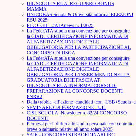
UIL SCUOLA RUA: RECUPERO BONUS
MAMMA
UNICOBAS Scuola & Università informa: ELEZIONI
RSU 2025
FLC CGIL - #ATAnews n. 1/2025
La FederATA stipula una convenzione per conseguire
la CIAD - CERTIFICAZIONE INFORMATICA DI
ALFABETIZZAZIONE DIGITALE
OBBLIGATORIA PER LA PARTECIPAZIONE AL
CONCORSO DI DSGA
La FederATA stipula una convenzione per conseguire
la CIAD - CERTIFICAZIONE INFORMATICA DI
ALFABETIZZAZIONE DIGITALE
OBBLIGATORIA PER L’INSERIMENTO NELLA
GRADUATORIA DI III FASCIA AT
UIL SCUOLA RUA INFORMA: CORSO DI
PREPARAZIONE AL CONCORSO DOCENTI
PNRR2
Dalla+rabbia+all’azione+candidati+con+USB+Scuola+
SEMINARIO DI FORMAZIONE - UIL
CISL SCUOLA: Newsletter n. 82/24 CONCORSO
DOCENTI
Permessi per il diritto allo studio personale con contratto
breve o saltuario relativi all’anno solare 2025
SAIR - CONCORSI STRAORDINARI IRC