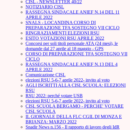
CISL - NEWSLETTER 40/22
NOTIZIARIO CISL
RASSEGNA SINDACALE ANIEF N.14 DEL 11
APRILE 2022
SNALS - LOCANDINA CORSO DI
PREPARAZIONE TFA SOSTEGNO VII CICLO
RINGRAZIAMENTI ELEZIONI RSU
ESITO VOTAZIONI RSU APRILE 2022
Concorsi per soli titoli personale ATA (24 mesi), le
domande dal 27 aprile al 18 maggio - GPS
CORSO DI PREPARAZIONE TFA SOSTEGNO VII
CICLO
RASSEGNA SINDACALE ANIEF N.13 DEL 4
APRILE 2022
Comunicazione CISL
elezioni RSU 5-6-7 aprile 2022- invito al voto
AGLI ISCRITTI ALLA CISL SCUOLA: ELEZIONI
RSU
RSU 2022: perché votare USB
elezioni RSU 5-6-7 aprile 2022- invito al voto
CISL SCUOLA BERGAMO - PERCHE' VOTARE
CISL SCUOLA
IL GIORNALE DELLA FLC CGIL DI MONZA E
BRIANZA: MARZO 2022
Snadir News n.156 - Il rapporto di lavoro degli IdR