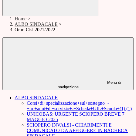
Home
>
ALBO SINDACALE
>
Orari Cisl 2021/2022
Menu di
navigazione
ALBO SINDACALE
Corsi+di+specializzazione+sul+sostegno+-
+tre+anni+di+servizio+-+Scheda+UIL+Scuola+(1) (1)
UNICOBAS: URGENTE SCIOPERO BREVE 7
MAGGIO 2025
SCIOPERO INVALSI - CHIARIMENTI E
COMUNICATO DA AFFIGGERE IN BACHECA
SINDACALE