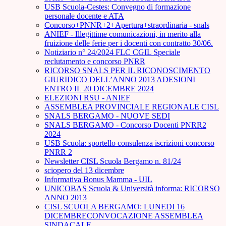
USB Scuola-Cestes: Convegno di formazione
personale docente e ATA
Concorso+PNNR+2+Apertura+straordinaria - snals
ANIEF - Illegittime comunicazioni, in merito alla
fruizione delle ferie per i docenti con contratto 30/06.
Notiziario n° 24/2024 FLC CGIL Speciale
reclutamento e concorso PNRR
RICORSO SNALS PER IL RICONOSCIMENTO
GIURIDICO DELL’ANNO 2013 ADESIONI
ENTRO IL 20 DICEMBRE 2024
ELEZIONI RSU - ANIEF
ASSEMBLEA PROVINCIALE REGIONALE CISL
SNALS BERGAMO - NUOVE SEDI
SNALS BERGAMO - Concorso Docenti PNRR2
2024
USB Scuola: sportello consulenza iscrizioni concorso
PNRR 2
Newsletter CISL Scuola Bergamo n. 81/24
sciopero del 13 dicembre
Informativa Bonus Mamma - UIL
UNICOBAS Scuola & Università informa: RICORSO
ANNO 2013
CISL SCUOLA BERGAMO: LUNEDI 16
DICEMBRECONVOCAZIONE ASSEMBLEA
SINDACALE