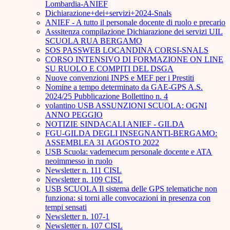
Lombardia-ANIEF
Dichiarazione+dei+servizi+2024-Snals
ANIEF - A tutto il personale docente di ruolo e precario
Asssitenza compilazione Dichiarazione dei servizi UIL
SCUOLA RUA BERGAMO
SOS PASSWEB LOCANDINA CORSI-SNALS
CORSO INTENSIVO DI FORMAZIONE ON LINE
SU RUOLO E COMPITI DEL DSGA
Nuove convenzioni INPS e MEF per i Prestiti
Nomine a tempo determinato da GAE-GPS A.S.
2024/25 Pubblicazione Bollettino n. 4
volantino USB ASSUNZIONI SCUOLA: OGNI
ANNO PEGGIO
NOTIZIE SINDACALI ANIEF - GILDA
FGU-GILDA DEGLI INSEGNANTI-BERGAMO:
ASSEMBLEA 31 AGOSTO 2022
USB Scuola: vademecum personale docente e ATA
neoimmesso in ruolo
Newsletter n. 111 CISL
Newsletter n. 109 CISL
USB SCUOLA Il sistema delle GPS telematiche non
funziona: si torni alle convocazioni in presenza con
tempi sensati
Newsletter n. 107-1
Newsletter n. 107 CISL