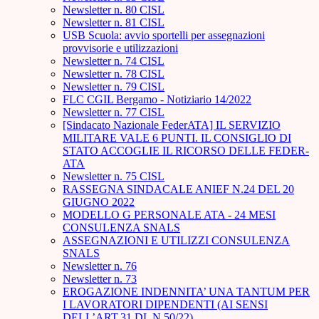
Newsletter n. 80 CISL
Newsletter n. 81 CISL
USB Scuola: avvio sportelli per assegnazioni
provvisorie e utilizzazioni
Newsletter n. 74 CISL
Newsletter n. 78 CISL
Newsletter n. 79 CISL
FLC CGIL Bergamo - Notiziario 14/2022
Newsletter n. 77 CISL
[Sindacato Nazionale FederATA] IL SERVIZIO
MILITARE VALE 6 PUNTI. IL CONSIGLIO DI
STATO ACCOGLIE IL RICORSO DELLE FEDER-
ATA
Newsletter n. 75 CISL
RASSEGNA SINDACALE ANIEF N.24 DEL 20
GIUGNO 2022
MODELLO G PERSONALE ATA - 24 MESI
CONSULENZA SNALS
ASSEGNAZIONI E UTILIZZI CONSULENZA
SNALS
Newsletter n. 76
Newsletter n. 73
EROGAZIONE INDENNITA’ UNA TANTUM PER
I LAVORATORI DIPENDENTI (AI SENSI
DELL’ART.31 DL N.50/22)