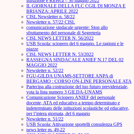
Istruzione e Ricerca – 30 maggio 2022
IL GIORNALE DELLA FLC CGIL DI MONZA E
BRIANZA: APRILE 2022
CISL Newsletter n. 58/22
Newsletter n. 57/22 CISL
comunicazione sindacale urgente: Stop allo
sfruttamento del personale di Segreteria
CISL NEWS LETTER N. 56/2022
USB Scuola: sciopero del 6 maggio. Le ragioni e le
piazze
CISL NEWS LETTER N. 53/2022
RASSEGNA SINDACALE ANIEF N.17 DEL 02
MAGGIO 2022
Newsletter n. 52/22
FGU-GILDA UNAMS-SETTORE ANPA di
BERGAMO : CORSO ON-LINE PERSONALE ATA
Partecipa alla costruzione del tuo futuro previdenziale,
vota la lista numero 3 GILDA-UNAMS
Comunicazione Sciopero ANIEF del personale
docente, ATA ed educativo a tempo determinato e
indeterminato delle istituzioni scolastiche ed educative,
per l’intera giornata, del 6 maggio
Newsletter n. 51/22
USB Scuola: Attivazione sportelli consulenza GPS
news letter m. 49-22