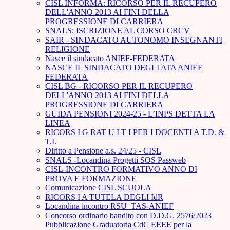
CISL INFORMA: RICORSO PER IL RECUPERO
DELL'ANNO 2013 AI FINI DELLA
PROGRESSIONE DI CARRIERA
SNALS: ISCRIZIONE AL CORSO CRCV
SAIR - SINDACATO AUTONOMO INSEGNANTI
RELIGIONE
Nasce il sindacato ANIEF-FEDERATA
NASCE IL SINDACATO DEGLI ATA ANIEF
FEDERATA
CISL BG - RICORSO PER IL RECUPERO
DELL'ANNO 2013 AI FINI DELLA
PROGRESSIONE DI CARRIERA
GUIDA PENSIONI 2024-25 - L’INPS DETTA LA
LINEA
RICORS I G RAT U I T I PER I DOCENTI A T.D. &
T.I.
Diritto a Pensione a.s. 24/25 - CISL
SNALS -Locandina Progetti SOS Passweb
CISL-INCONTRO FORMATIVO ANNO DI
PROVA E FORMAZIONE
Comunicazione CISL SCUOLA
RICORS I A TUTELA DEGLI IdR
Locandina incontro RSU_TAS-ANIEF
Concorso ordinario bandito con D.D.G. 2576/2023
Pubblicazione Graduatoria CdC EEEE per la